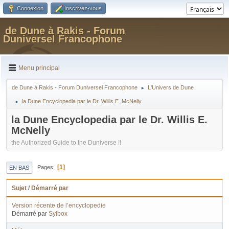
Connexion
Inscrivez-vous
de Dune à Rakis - Forum
Duniversel Francophone
Menu principal
de Dune à Rakis - Forum Duniversel Francophone
L'Univers de Dune
►
la Dune Encyclopedia par le Dr. Willis E. McNelly
►
la Dune Encyclopedia par le Dr. Willis E.
McNelly
the Authorized Guide to the Duniverse !!
1
Pages
EN BAS
Sujet
/
Démarré par
Version récente de l’encyclopedie
Démarré par
Sylbox