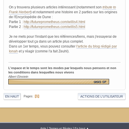
On y trouvera plusieurs articles intéressant (notamment son
tribute to
Frank Herbert
) et notamment une histoire en 2 parties sur les origines
de l'Encyclopédie de Dune :
Partie 1 :
http://futureprometheus.com/willis4.html
Partie 2 :
http://futureprometheus.com/willis5.html
Je ne mets pour l'instant que les références/liens, mais j'essayerai de
développer tout ça dans un article plus complet.
Dans un 1er temps, vous pouvez consulter
l'article du blog rédigé par
Ionah
et y réagir (comme l'a fait Zeuhl).
L'espace et le temps sont les modes par lesquels nous pensons et non
les conditions dans lesquelles nous vivons
Albert Einstein
1
Pages
EN HAUT
ACTIONS DE L'UTILISATEUR
|
|
Aide
Termes et Règles
En haut ▲