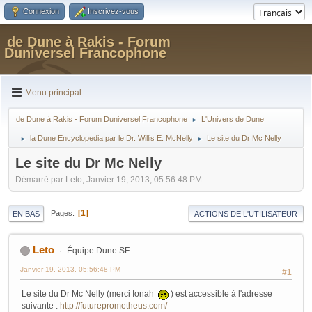
Connexion
Inscrivez-vous
de Dune à Rakis - Forum
Duniversel Francophone
Menu principal
de Dune à Rakis - Forum Duniversel Francophone
L'Univers de Dune
►
la Dune Encyclopedia par le Dr. Willis E. McNelly
Le site du Dr Mc Nelly
►
►
Le site du Dr Mc Nelly
Démarré par Leto, Janvier 19, 2013, 05:56:48 PM
1
Pages
EN BAS
ACTIONS DE L'UTILISATEUR
Leto
Équipe Dune SF
Janvier 19, 2013, 05:56:48 PM
#1
Le site du Dr Mc Nelly (merci Ionah
) est accessible à l'adresse
suivante :
http://futureprometheus.com/