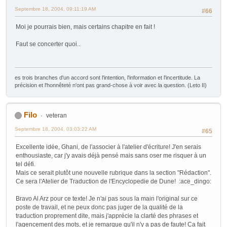
Septembre 18, 2004, 09:11:19 AM
#66
Moi je pourrais bien, mais certains chapitre en fait !
Faut se concerter quoi..
es trois branches d'un accord sont l'intention, l'information et l'incertitude. La
précision et l'honnêteté n'ont pas grand-chose à voir avec la question. (Leto II)
Filo
veteran
Septembre 18, 2004, 03:03:22 AM
#65
Excellente idée, Ghani, de l'associer à l'atelier d'écriture! J'en serais
enthousiaste, car j'y avais déjà pensé mais sans oser me risquer à un
tel défi.
Mais ce serait plutôt une nouvelle rubrique dans la section "Rédaction".
Ce sera l'Atelier de Traduction de l'Encyclopedie de Dune! :ace_dingo:
Bravo Al Arz pour ce texte! Je n'ai pas sous la main l'original sur ce
poste de travail, et ne peux donc pas juger de la qualité de la
traduction proprement dite, mais j'apprécie la clarté des phrases et
l'agencement des mots, et je remarque qu'il n'y a pas de faute! Ca fait