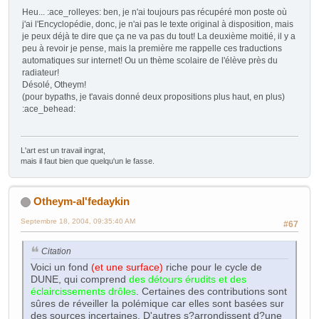
Heu... :ace_rolleyes: ben, je n'ai toujours pas récupéré mon poste où
j'ai l'Encyclopédie, donc, je n'ai pas le texte original à disposition, mais
je peux déjà te dire que ça ne va pas du tout! La deuxième moitié, il y a
peu à revoir je pense, mais la première me rappelle ces traductions
automatiques sur internet! Ou un thème scolaire de l'élève près du
radiateur!
Désolé, Otheym!
(pour bypaths, je t'avais donné deux propositions plus haut, en plus)
:ace_behead:
L'art est un travail ingrat,
mais il faut bien que quelqu'un le fasse.
Otheym-al'fedaykin
Septembre 18, 2004, 09:35:40 AM
#67
Citation
Voici un fond
(et une surface)
riche pour le cycle de
DUNE, qui comprend
des détours érudits et des
éclaircissements drôles
. Certaines des contributions sont
sûres de réveiller la polémique car elles sont basées sur
des sources incertaines. D'autres s?arrondissent d?une