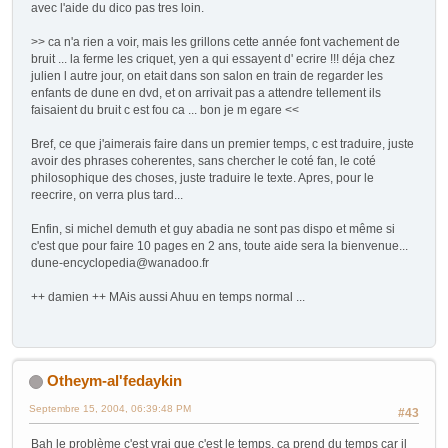
avec l'aide du dico pas tres loin.
>> ca n'a rien a voir, mais les grillons cette année font vachement de
bruit ... la ferme les criquet, yen a qui essayent d' ecrire !!! déja chez
julien l autre jour, on etait dans son salon en train de regarder les
enfants de dune en dvd, et on arrivait pas a attendre tellement ils
faisaient du bruit c est fou ca ... bon je m egare <<
Bref, ce que j'aimerais faire dans un premier temps, c est traduire, juste
avoir des phrases coherentes, sans chercher le coté fan, le coté
philosophique des choses, juste traduire le texte. Apres, pour le
reecrire, on verra plus tard...
Enfin, si michel demuth et guy abadia ne sont pas dispo et même si
c'est que pour faire 10 pages en 2 ans, toute aide sera la bienvenue...
dune-encyclopedia@wanadoo.fr
++ damien ++ MAis aussi Ahuu en temps normal ...
Otheym-al'fedaykin
Septembre 15, 2004, 06:39:48 PM
#43
Bah le problème c'est vrai que c'est le temps, ca prend du temps car il