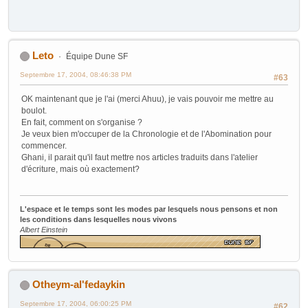
Leto
Équipe Dune SF
Septembre 17, 2004, 08:46:38 PM
#63
OK maintenant que je l'ai (merci Ahuu), je vais pouvoir me mettre au
boulot.
En fait, comment on s'organise ?
Je veux bien m'occuper de la Chronologie et de l'Abomination pour
commencer.
Ghani, il parait qu'il faut mettre nos articles traduits dans l'atelier
d'écriture, mais où exactement?
L'espace et le temps sont les modes par lesquels nous pensons et non
les conditions dans lesquelles nous vivons
Albert Einstein
Otheym-al'fedaykin
Septembre 17, 2004, 06:00:25 PM
#62