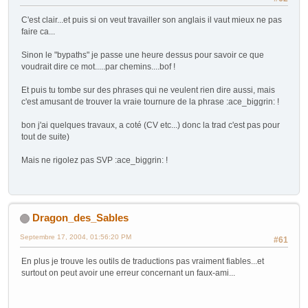
C'est clair...et puis si on veut travailler son anglais il vaut mieux ne pas
faire ca...
Sinon le "bypaths" je passe une heure dessus pour savoir ce que
voudrait dire ce mot.....par chemins....bof !
Et puis tu tombe sur des phrases qui ne veulent rien dire aussi, mais
c'est amusant de trouver la vraie tournure de la phrase :ace_biggrin: !
bon j'ai quelques travaux, a coté (CV etc...) donc la trad c'est pas pour
tout de suite)
Mais ne rigolez pas SVP :ace_biggrin: !
Dragon_des_Sables
Septembre 17, 2004, 01:56:20 PM
#61
En plus je trouve les outils de traductions pas vraiment fiables...et
surtout on peut avoir une erreur concernant un faux-ami...