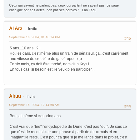
Ceux qui savent ne parlent pas, ceux qui parlent ne savent pas. Le sage
enseigne par ses actes, non par ses paroles." - Lao Tseu
Al Arz
Invité
Septembre 16, 2004, 01:48:14 PM
#45
5 ans...10 ans...?!!
Ho, les gars, c'est même plus un train de sénateur, ça...c'est carrément
une vitesse de croisière de gastéropode ;p
En six mois, ça doit être torché, nom d'un Krys !
En tous cas, si besoin est, je veux bien participer...
Ahuu
Invité
Septembre 16, 2004, 12:44:56 AM
#44
Bon, et même si c'est cinq ans ...
C'est vrai que "lire" l'encyclopedie de Dune, c'est pas "dur". Je sais ce
que c'est de reconstituer une phrase à partir de deux mots et en
imagiant le reste. C'est pour ca que si je me lance dans le projet, c'est