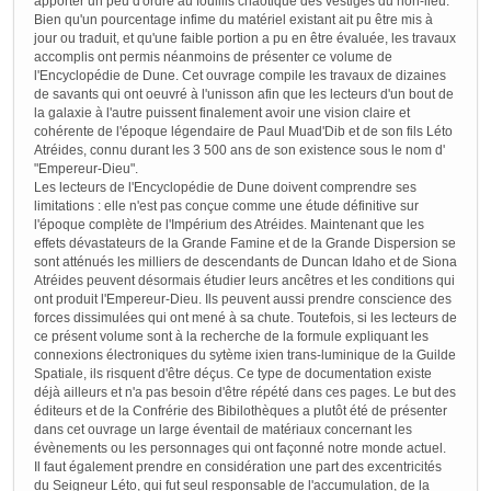
apporter un peu d'ordre au fouillis chaotique des vestiges du non-lieu.
Bien qu'un pourcentage infime du matériel existant ait pu être mis à
jour ou traduit, et qu'une faible portion a pu en être évaluée, les travaux
accomplis ont permis néanmoins de présenter ce volume de
l'Encyclopédie de Dune. Cet ouvrage compile les travaux de dizaines
de savants qui ont oeuvré à l'unisson afin que les lecteurs d'un bout de
la galaxie à l'autre puissent finalement avoir une vision claire et
cohérente de l'époque légendaire de Paul Muad'Dib et de son fils Léto
Atréides, connu durant les 3 500 ans de son existence sous le nom d'
"Empereur-Dieu".
Les lecteurs de l'Encyclopédie de Dune doivent comprendre ses
limitations : elle n'est pas conçue comme une étude définitive sur
l'époque complète de l'Impérium des Atréides. Maintenant que les
effets dévastateurs de la Grande Famine et de la Grande Dispersion se
sont atténués les milliers de descendants de Duncan Idaho et de Siona
Atréides peuvent désormais étudier leurs ancêtres et les conditions qui
ont produit l'Empereur-Dieu. Ils peuvent aussi prendre conscience des
forces dissimulées qui ont mené à sa chute. Toutefois, si les lecteurs de
ce présent volume sont à la recherche de la formule expliquant les
connexions électroniques du sytème ixien trans-luminique de la Guilde
Spatiale, ils risquent d'être déçus. Ce type de documentation existe
déjà ailleurs et n'a pas besoin d'être répété dans ces pages. Le but des
éditeurs et de la Confrérie des Bibilothèques a plutôt été de présenter
dans cet ouvrage un large éventail de matériaux concernant les
évènements ou les personnages qui ont façonné notre monde actuel.
Il faut également prendre en considération une part des excentricités
du Seigneur Léto, qui fut seul responsable de l'accumulation, de la