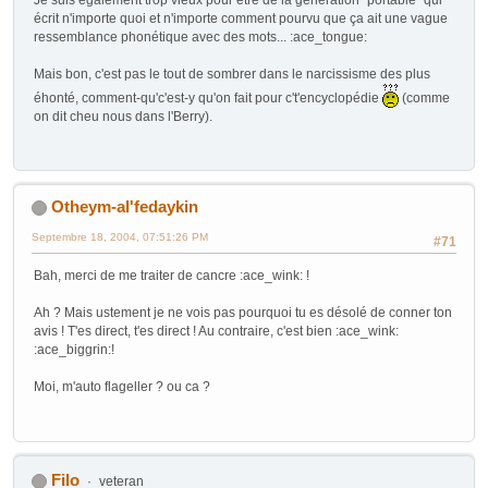
écrit n'importe quoi et n'importe comment pourvu que ça ait une vague
ressemblance phonétique avec des mots... :ace_tongue:
Mais bon, c'est pas le tout de sombrer dans le narcissisme des plus
éhonté, comment-qu'c'est-y qu'on fait pour c't'encyclopédie
(comme
on dit cheu nous dans l'Berry).
Otheym-al'fedaykin
Septembre 18, 2004, 07:51:26 PM
#71
Bah, merci de me traiter de cancre :ace_wink: !
Ah ? Mais ustement je ne vois pas pourquoi tu es désolé de conner ton
avis ! T'es direct, t'es direct ! Au contraire, c'est bien :ace_wink:
:ace_biggrin:!
Moi, m'auto flageller ? ou ca ?
Filo
veteran