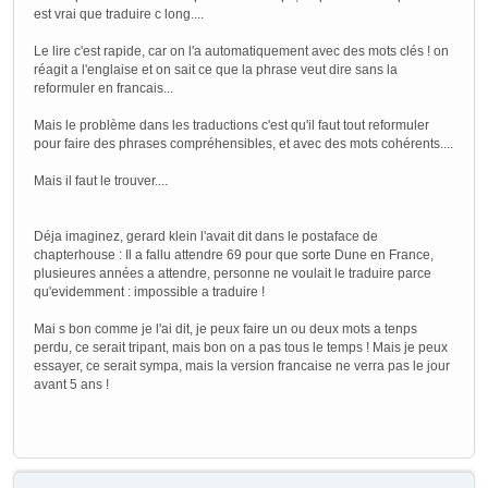
est vrai que traduire c long....
Le lire c'est rapide, car on l'a automatiquement avec des mots clés ! on
réagit a l'englaise et on sait ce que la phrase veut dire sans la
reformuler en francais...
Mais le problème dans les traductions c'est qu'il faut tout reformuler
pour faire des phrases compréhensibles, et avec des mots cohérents....
Mais il faut le trouver....
Déja imaginez, gerard klein l'avait dit dans le postaface de
chapterhouse : Il a fallu attendre 69 pour que sorte Dune en France,
plusieures années a attendre, personne ne voulait le traduire parce
qu'evidemment : impossible a traduire !
Mai s bon comme je l'ai dit, je peux faire un ou deux mots a tenps
perdu, ce serait tripant, mais bon on a pas tous le temps ! Mais je peux
essayer, ce serait sympa, mais la version francaise ne verra pas le jour
avant 5 ans !