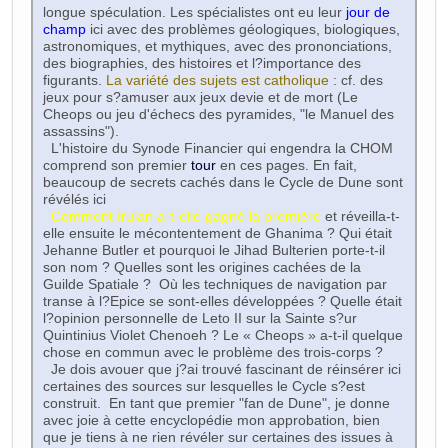
longue spéculation. Les spécialistes ont eu leur
jour de
champ
ici avec des problèmes géologiques, biologiques,
astronomiques, et mythiques, avec des prononciations,
des biographies, des histoires et l?importance des
figurants.
La variété des sujets est catholique
: cf. des
jeux pour s?amuser aux jeux devie et de mort (Le
Cheops ou jeu d'échecs des pyramides, "le Manuel des
assassins").
L'histoire du Synode Financier qui engendra la CHOM
comprend son premier
tour
en ces pages. En fait,
beaucoup de secrets cachés dans le Cycle de Dune sont
révélés ici
Comment Irulan a-t-elle gagné la première
et réveilla-t-
elle ensuite le mécontentement de Ghanima ? Qui était
Jehanne Butler et pourquoi le Jihad Bulterien porte-t-il
son nom ? Quelles sont les origines cachées de la
Guilde Spatiale ? Où les techniques de navigation par
transe à l?Epice se sont-elles développées ? Quelle était
l?opinion personnelle de Leto II sur la Sainte s?ur
Quintinius Violet Chenoeh ? Le « Cheops » a-t-il quelque
chose en commun avec le problème des trois-corps ?
Je dois avouer que j?ai trouvé fascinant de réinsérer ici
certaines des sources sur lesquelles le Cycle s?est
construit. En tant que premier "fan de Dune", je donne
avec joie à cette encyclopédie mon approbation, bien
que je tiens à ne rien révéler sur certaines des issues à