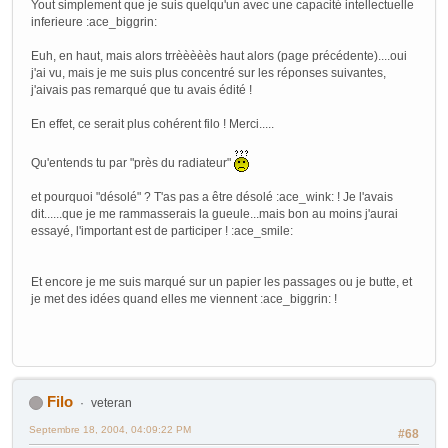
Yout simplement que je suis quelqu'un avec une capacité intellectuelle
inferieure :ace_biggrin:
Euh, en haut, mais alors trrèèèèès haut alors (page précédente)....oui
j'ai vu, mais je me suis plus concentré sur les réponses suivantes,
j'aivais pas remarqué que tu avais édité !
En effet, ce serait plus cohérent filo ! Merci.....
Qu'entends tu par "près du radiateur"
et pourquoi "désolé" ? T'as pas a être désolé :ace_wink: ! Je l'avais
dit......que je me rammasserais la gueule...mais bon au moins j'aurai
essayé, l'important est de participer ! :ace_smile:
Et encore je me suis marqué sur un papier les passages ou je butte, et
je met des idées quand elles me viennent :ace_biggrin: !
Filo
veteran
Septembre 18, 2004, 04:09:22 PM
#68