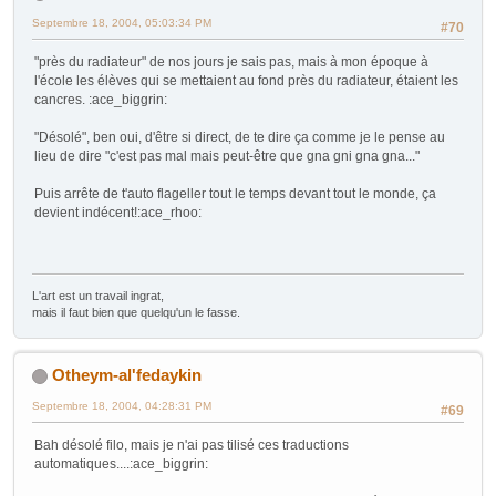
Septembre 18, 2004, 05:03:34 PM
#70
"près du radiateur" de nos jours je sais pas, mais à mon époque à
l'école les élèves qui se mettaient au fond près du radiateur, étaient les
cancres. :ace_biggrin:
"Désolé", ben oui, d'être si direct, de te dire ça comme je le pense au
lieu de dire "c'est pas mal mais peut-être que gna gni gna gna..."
Puis arrête de t'auto flageller tout le temps devant tout le monde, ça
devient indécent!:ace_rhoo:
L'art est un travail ingrat,
mais il faut bien que quelqu'un le fasse.
Otheym-al'fedaykin
Septembre 18, 2004, 04:28:31 PM
#69
Bah désolé filo, mais je n'ai pas tilisé ces traductions
automatiques....:ace_biggrin: