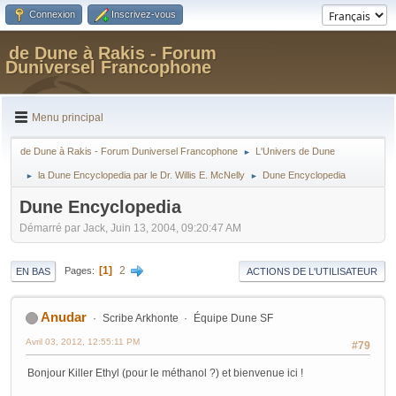
Connexion
Inscrivez-vous
de Dune à Rakis - Forum
Duniversel Francophone
Menu principal
de Dune à Rakis - Forum Duniversel Francophone
L'Univers de Dune
►
la Dune Encyclopedia par le Dr. Willis E. McNelly
Dune Encyclopedia
►
►
Dune Encyclopedia
Démarré par Jack, Juin 13, 2004, 09:20:47 AM
1
2
Pages
EN BAS
ACTIONS DE L'UTILISATEUR
Anudar
Scribe Arkhonte
Équipe Dune SF
Avril 03, 2012, 12:55:11 PM
#79
Bonjour Killer Ethyl (pour le méthanol ?) et bienvenue ici !