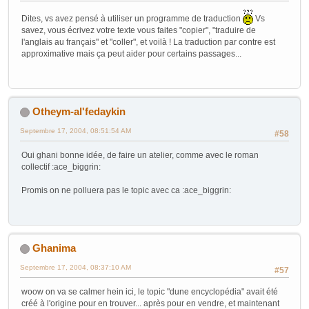
Dites, vs avez pensé à utiliser un programme de traduction
Vs
savez, vous écrivez votre texte vous faites "copier", "traduire de
l'anglais au français" et "coller", et voilà ! La traduction par contre est
approximative mais ça peut aider pour certains passages...
Otheym-al'fedaykin
Septembre 17, 2004, 08:51:54 AM
#58
Oui ghani bonne idée, de faire un atelier, comme avec le roman
collectif :ace_biggrin:
Promis on ne polluera pas le topic avec ca :ace_biggrin:
Ghanima
Septembre 17, 2004, 08:37:10 AM
#57
woow on va se calmer hein ici, le topic "dune encyclopédia" avait été
créé à l'origine pour en trouver... après pour en vendre, et maintenant