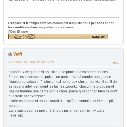
L'espace et le temps sont les modes par lesquels nous pensons et non
les conditions dans lesquelles nous vivons
Albert Einstein
Waff
Septembre 16, 2004, 05:30:06 PM
#46
c pas faux ce que dit Al arz, stt que le principe d'en parler sur ces
forums est intéressants puisqu'on peut arriver à monter une grosse
"équipe de taduction" : plus on est nombreux plus on ira vite, il suffit de
se répartir intelligemment les tâches...pourkoi chacun ne proposerait
pas de traduire une partie qu'il a choisi parce qu'il connait bien ce dont
elle traite par exemple?
L'idée est bonne et ahuu n'aurait plus qu'à rassemblait et trier les ptits
bouts...
Là je suis pas chez moi pr 2-3 jours ms en rentrant je m'y atèle
:ace_up: