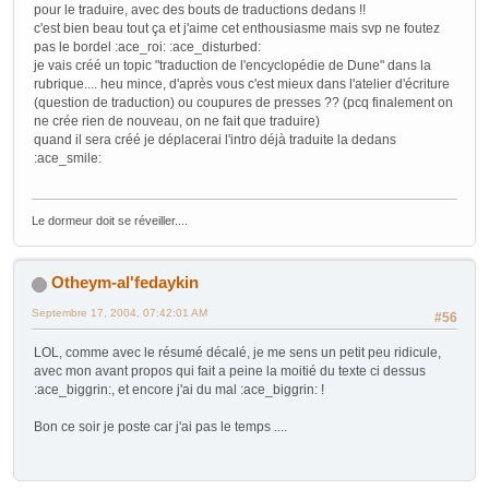
pour le traduire, avec des bouts de traductions dedans !!
c'est bien beau tout ça et j'aime cet enthousiasme mais svp ne foutez
pas le bordel :ace_roi: :ace_disturbed:
je vais créé un topic "traduction de l'encyclopédie de Dune" dans la
rubrique.... heu mince, d'après vous c'est mieux dans l'atelier d'écriture
(question de traduction) ou coupures de presses ?? (pcq finalement on
ne crée rien de nouveau, on ne fait que traduire)
quand il sera créé je déplacerai l'intro déjà traduite la dedans
:ace_smile:
Le dormeur doit se réveiller....
Otheym-al'fedaykin
Septembre 17, 2004, 07:42:01 AM
#56
LOL, comme avec le résumé décalé, je me sens un petit peu ridicule,
avec mon avant propos qui fait a peine la moitié du texte ci dessus
:ace_biggrin:, et encore j'ai du mal :ace_biggrin: !
Bon ce soir je poste car j'ai pas le temps ....