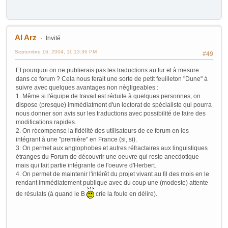
Al Arz
Invité
Septembre 16, 2004, 11:13:36 PM
#49
Et pourquoi on ne publierais pas les traductions au fur et à mesure
dans ce forum ? Cela nous ferait une sorte de petit feuilleton "Dune" à
suivre avec quelques avantages non négligeables :
1. Même si l'équipe de travail est réduite à quelques personnes, on
dispose (presque) immédiatment d'un lectorat de spécialiste qui pourra
nous donner son avis sur les traductions avec possibilité de faire des
modifications rapides.
2. On récompense la fidélité des utilisateurs de ce forum en les
intégrant à une "première" en France (si, si).
3. On permet aux anglophobes et autres réfractaires aux linguistiques
étranges du Forum de découvrir une oeuvre qui reste anecdotique
mais qui fait partie intégrante de l'oeuvre d'Herbert.
4. On permet de maintenir l'intérêt du projet vivant au fil des mois en le
rendant immédiatement publique avec du coup une (modeste) attente
de résulats (à quand le B
crie la foule en délire).