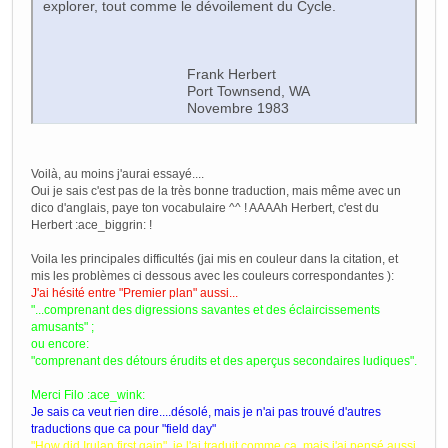
explorer, tout comme le dévoilement du Cycle.
Frank Herbert
Port Townsend, WA
Novembre 1983
Voilà, au moins j'aurai essayé....
Oui je sais c'est pas de la très bonne traduction, mais même avec un
dico d'anglais, paye ton vocabulaire ^^ ! AAAAh Herbert, c'est du
Herbert :ace_biggrin: !
Voila les principales difficultés (jai mis en couleur dans la citation, et
mis les problèmes ci dessous avec les couleurs correspondantes ):
J'ai hésité entre "Premier plan" aussi...
"...comprenant des digressions savantes et des éclaircissements
amusants" ;
ou encore:
"comprenant des détours érudits et des aperçus secondaires ludiques".
Merci Filo :ace_wink:
Je sais ca veut rien dire....désolé, mais je n'ai pas trouvé d'autres
traductions que ca pour "field day"
"How did Irulan first gain", je l'ai traduit comme ca, mais j'ai pensé aussi