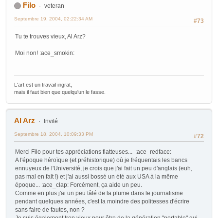
Filo
veteran
Septembre 19, 2004, 02:22:34 AM
#73
Tu te trouves vieux, Al Arz?
Moi non! :ace_smokin:
L'art est un travail ingrat,
mais il faut bien que quelqu'un le fasse.
Al Arz
Invité
Septembre 18, 2004, 10:09:33 PM
#72
Merci Filo pour tes appréciations flatteuses... :ace_redface:
A l'époque héroïque (et préhistorique) où je fréquentais les bancs
ennuyeux de l'Université, je crois que j'ai fait un peu d'anglais (euh,
pas mal en fait !) et j'ai aussi bossé un été aux USA à la même
époque... :ace_clap: Forcément, ça aide un peu.
Comme en plus j'ai un peu tâté de la plume dans le journalisme
pendant quelques années, c'est la moindre des politesses d'écrire
sans faire de fautes, non ?
Je suis également trop vieux pour être de la génération "portable" qui