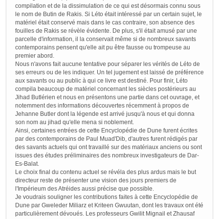
compilation et de la dissimulation de ce qui est désormais connu sous
le nom de Butin de Rakis. Si Léto était intéressé par un certain sujet, le
matériel était conservé mais dans le cas contraire, son absence des
fouilles de Rakis se révèle évidente. De plus, s'il était amusé par une
parcelle d'information, il la conservait même si de nombreux savants
contemporains pensent qu'elle ait pu être fausse ou trompeuse au
premier abord.
Nous n'avons fait aucune tentative pour séparer les vérités de Léto de
ses erreurs ou de les indiquer. Un tel jugement est laissé de préférence
aux savants ou au public à qui ce livre est destiné. Pour finir, Léto
compila beaucoup de matériel concernant les siècles postérieurs au
Jihad Butlérien et nous en présentons une partie dans cet ouvrage, et
notemment des informations découvertes récemment à propos de
Jehanne Butler dont la légende est arrivé jusqu'à nous et qui donna
son nom au jihad qu'elle mena si noblement.
Ainsi, certaines entrées de cette Encyclopédie de Dune furent écrites
par des contemporains de Paul Muad'Dib, d'autres furent rédigés par
des savants actuels qui ont travaillé sur des matériaux anciens ou sont
issues des études préliminaires des nombreux investigateurs de Dar-
Es-Balat.
Le choix final du contenu actuel se révéla des plus ardus mais le but
directeur reste de présenter une vision des jours premiers de
l'Impérieum des Atréides aussi précise que possible.
Je voudrais souligner les contributions faites à cette Encyclopédie de
Dune par Gweleder Miliarz et Kriteen Gwuutan, dont les travaux ont été
particulièrement dévoués. Les professeurs Gwilit Mignail et Zhausaf