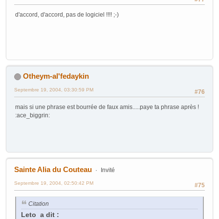
d'accord, d'accord, pas de logiciel !!!! ;-)
Otheym-al'fedaykin
Septembre 19, 2004, 03:30:59 PM
#76
mais si une phrase est bourrée de faux amis.....paye ta phrase après !
:ace_biggrin:
Sainte Alia du Couteau
Invité
Septembre 19, 2004, 02:50:42 PM
#75
Citation
Leto a dit :