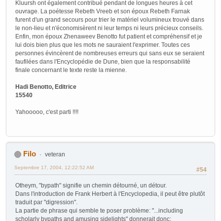
Kluursh ont également contribué pendant de longues heures à cet
ouvrage. La poétesse Rebeth Vreeb et son époux Rebeth Farnak
furent d'un grand secours pour trier le matériel volumineux trouvé dans
le non-lieu et n'économisèrent ni leur temps ni leurs précieux conseils.
Enfin, mon époux Zhenaweev Benotto fut patient et compréhensif et je
lui dois bien plus que les mots ne sauraient l'exprimer. Toutes ces
personnes évincèrent de nombreuses erreurs qui sans eux se seraient
faufilées dans l'Encyclopédie de Dune, bien que la responsabilité
finale concernant le texte reste la mienne.
Hadi Benotto, Editrice
15540
Yahooooo, c'est parti !!!!
Filo
veteran
Septembre 17, 2004, 12:22:52 AM
#54
Otheym, "bypath" signifie un chemin détourné, un détour.
Dans l'introduction de Frank Herbert à l'Encyclopedia, il peut être plutôt
traduit par "digression".
La partie de phrase qui semble te poser problème: "...including
scholarly bypaths and amusing sidelights" donnerait donc: