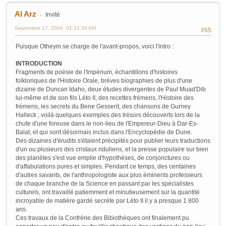
Al Arz
Invité
Septembre 17, 2004, 01:21:39 AM
#55
Puisque Otheym se charge de l'avant-propos, voici l'intro :
INTRODUCTION
Fragments de poésie de l'Impérium, échantillons d'histoires
folkloriques de l'Histoire Orale, brèves biographies de plus d'une
dizaine de Duncan Idaho, deux études divergentes de Paul Muad'Dib
lui-même et de son fils Léto II, des recettes frémens, l'Histoire des
frémens, les secrets du Bene Gesserit, des chansons de Gurney
Halleck ; voilà quelques exemples des trésors découverts lors de la
chute d'une foreuse dans le non-lieu de l'Empereur-Dieu à Dar-Es-
Balat, et qui sont désormais inclus dans l'Encyclopédie de Dune.
Des dizaines d'érudits s'étaient précipités pour publier leurs traductions
d'un ou plusieurs des cristaux riduliens, et la presse populaire sur bien
des planètes s'est vue emplie d'hypothèses, de conjonctures ou
d'affabulations pures et simples. Pendant ce temps, des centaines
d'autres savants, de l'anthropologiste aux plus éminents professeurs
de chaque branche de la Science en passant par les spécialistes
culturels, ont travaillé patiemment et minutieusement sur la quantité
incroyable de matière gardé secrète par Léto II il y a presque 1 800
ans.
Ces travaux de la Confrérie des Bibiothèques ont finalement pu