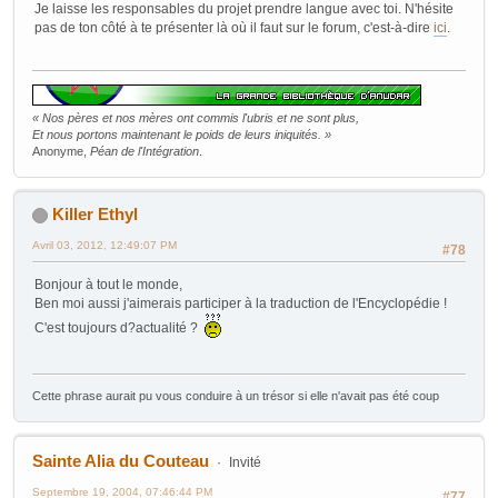
Je laisse les responsables du projet prendre langue avec toi. N'hésite
pas de ton côté à te présenter là où il faut sur le forum, c'est-à-dire
ici
.
« Nos pères et nos mères ont commis l'ubris et ne sont plus,
Et nous portons maintenant le poids de leurs iniquités. »
Anonyme,
Péan de l'Intégration
.
Killer Ethyl
Avril 03, 2012, 12:49:07 PM
#78
Bonjour à tout le monde,
Ben moi aussi j'aimerais participer à la traduction de l'Encyclopédie !
C'est toujours d?actualité ?
Cette phrase aurait pu vous conduire à un trésor si elle n'avait pas été coup
Sainte Alia du Couteau
Invité
Septembre 19, 2004, 07:46:44 PM
#77