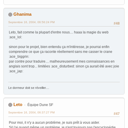
Ghanima
Septembre 16, 2004, 06:56:24 PM
#48
Leto, fait comme la plupart d'entre nous.... haaa la magie du web
:ace_lol:
sinon pour le projet, bien entendu ça m'intéresse, je pourrai enfin
comprendre ce que ça raconte réellement sans me casser le crane
:ace_biggrin:
par contre pour traduire.... malheureusement mes connaissances en
anglais sont trop... limitées :ace_disturbed: sinon ça aurait été avec joie
:ace_jap:
Le dormeur doit se réveiller....
Leto
Équipe Dune SF
Septembre 16, 2004, 06:37:27 PM
#47
Pour moi, il n'y a aucun problème, je suis prêt à vous aider.
Si! j'ai quand même un problème, je n'est toujours pas l'encyclopédie...