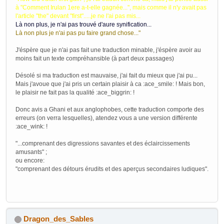
à "Comment Irulan 1ere a-t-elle gagnée...", mais comme il n'y avait pas
l'article "the" devant "first".....je ne l'ai pas mis...
Là non plus, je n'ai pas trouvé d'aure synification...
Là non plus je n'ai pas pu faire grand chose..."
J'éspère que je n'ai pas fait une traduction minable, j'éspère avoir au
moins fait un texte compréhansible (à part deux passages)
Désolé si ma traduction est mauvaise, j'ai fait du mieux que j'ai pu...
Mais j'avoue que j'ai pris un certain plaisir à ca :ace_smile: ! Mais bon,
le plaisir ne fait pas la qualité :ace_biggrin: !
Donc avis a Ghani et aux anglophobes, cette traduction comporte des
erreurs (on verra lesquelles), atendez vous a une version différente
:ace_wink: !
"...comprenant des digressions savantes et des éclaircissements
amusants" ;
ou encore:
"comprenant des détours érudits et des aperçus secondaires ludiques".
Dragon_des_Sables