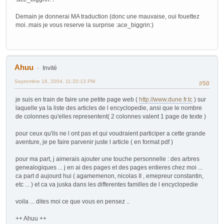
Demain je donnerai MA traduction (donc une mauvaise, oui fouettez
moi..mais je vous reserve la surprise :ace_biggrin:)
Ahuu
Invité
Septembre 16, 2004, 11:20:13 PM
#50
je suis en train de faire une petite page web (
http://www.dune.fr.tc
) sur
laquelle ya la liste des articles de l encyclopedie, ansi que le nombre
de colonnes qu'elles representent( 2 colonnes valent 1 page de texte )
pour ceux qu'ils ne l ont pas et qui voudraient participer a cette grande
aventure, je pe faire parvenir juste l article ( en format pdf )
pour ma part, j aimerais ajouter une touche personnelle : des arbres
genealogiques ... j en ai des pages et des pages entieres chez moi ...
ca part d aujourd hui ( agamemenon, nicolas II , emepreur constantin,
etc ... ) et ca va juska dans les differentes familles de l encyclopedie
voila ... dites moi ce que vous en pensez ..
++ Ahuu ++