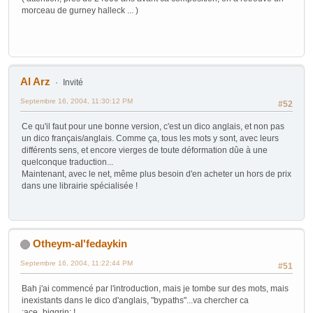
morceau de gurney halleck ... )
Al Arz
Invité
Septembre 16, 2004, 11:30:12 PM
#52
Ce qu'il faut pour une bonne version, c'est un dico anglais, et non pas
un dico français/anglais. Comme ça, tous les mots y sont, avec leurs
différents sens, et encore vierges de toute déformation dûe à une
quelconque traduction...
Maintenant, avec le net, même plus besoin d'en acheter un hors de prix
dans une librairie spécialisée !
Otheym-al'fedaykin
Septembre 16, 2004, 11:22:44 PM
#51
Bah j'ai commencé par l'introduction, mais je tombe sur des mots, mais
inexistants dans le dico d'anglais, "bypaths"...va chercher ca
:ace_biggrin: !