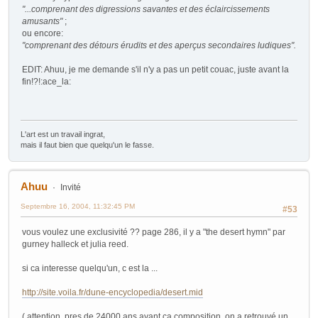
"...comprenant des digressions savantes et des éclaircissements
amusants"
;
ou encore:
"comprenant des détours érudits et des aperçus secondaires ludiques".
EDIT: Ahuu, je me demande s'il n'y a pas un petit couac, juste avant la
fin!?!:ace_la:
L'art est un travail ingrat,
mais il faut bien que quelqu'un le fasse.
Ahuu
Invité
Septembre 16, 2004, 11:32:45 PM
#53
vous voulez une exclusivité ?? page 286, il y a "the desert hymn" par
gurney halleck et julia reed.
si ca interesse quelqu'un, c est la ...
http://site.voila.fr/dune-encyclopedia/desert.mid
( attention, pres de 24000 ans avant ca composition, on a retrouvé un