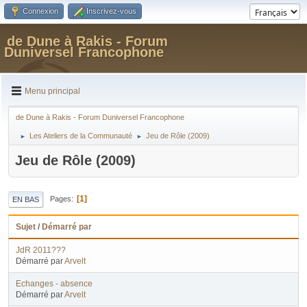
Connexion
Inscrivez-vous
de Dune à Rakis - Forum
Duniversel Francophone
Menu principal
de Dune à Rakis - Forum Duniversel Francophone
Les Ateliers de la Communauté
Jeu de Rôle (2009)
►
►
Jeu de Rôle (2009)
1
Pages
EN BAS
Sujet
/
Démarré par
JdR 2011???
Démarré par
Arvelt
Echanges - absence
Démarré par
Arvelt