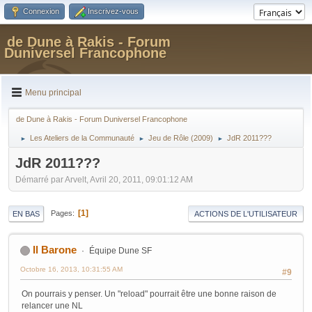
Connexion
Inscrivez-vous
de Dune à Rakis - Forum
Duniversel Francophone
Menu principal
de Dune à Rakis - Forum Duniversel Francophone
Les Ateliers de la Communauté
Jeu de Rôle (2009)
JdR 2011???
►
►
►
JdR 2011???
Démarré par Arvelt, Avril 20, 2011, 09:01:12 AM
1
Pages
EN BAS
ACTIONS DE L'UTILISATEUR
Il Barone
Équipe Dune SF
Octobre 16, 2013, 10:31:55 AM
#9
On pourrais y penser. Un "reload" pourrait être une bonne raison de
relancer une NL