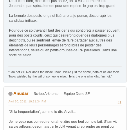
Deux c'est bien, mais c'est pas assez, on l'a vu la dernière fois.
Je penche pas spécialement pour une reprise. le gap est trop grand.
La formule des posts longs et littéraire a, je pense, découragé les
candidats initiaux.
Pour que ce soit vivant il faut des gens qui sont prêts à passer souvent
pour des posts courts. ceux qui désireront jouer des dialogues plus
descriptifs, ou se sentiront l'envie de faire partager aux autres des
éléments de leurs personnages seront libres de poster des
interventions, seuls ou en petits groupes de RP parallèles. Dans une
sorte de salon...
"I do not kill. Nor does the blade I hold. We're just the same, both of us are tools.
Tools wielded by the will of someone else. He is the one who kills. I'm not."
Anudar
Scribe Arkhonte
Équipe Dune SF
Avril 20, 2011, 10:21:34 PM
#3
"Si la fréquentation", comme tu dis, Arvelt...
Je ne veux pas contredire Ionah et dire que tout compte fait, S'tian vit
sa vie ailleurs, désormais : si le JdR venait à reprendre au point où