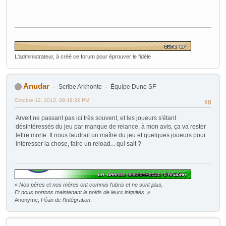
L'administrateur, à créé ce forum pour éprouver le fidèle
Anudar
Scribe Arkhonte
Équipe Dune SF
Octobre 12, 2013, 08:49:32 PM
#8
Arvelt ne passant pas ici très souvent, et les joueurs s'étant
désintéressés du jeu par manque de relance, à mon avis, ça va rester
lettre morte. Il nous faudrait un maître du jeu et quelques joueurs pour
intéresser la chose, faire un reload... qui sait ?
« Nos pères et nos mères ont commis l'ubris et ne sont plus,
Et nous portons maintenant le poids de leurs iniquités. »
Anonyme,
Péan de l'Intégration
.