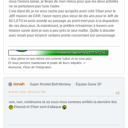
nous l'avions laissé, je ferais de mon mieux pour que les deux activités
ne se perturbent pas l'une l'autre.
Cela étant dit, je ne vous cache pas qu'après avoir créé S'tian pour le
JdR maison de DAR, l'avoir repris plus vieux de dix ans pour le JdR de
MJ LETO et avoir assisté au passage au point mort puis à la disparition
de ces deux jeux, là maintenant, je préfère m'exprimer à travers une
histoire suivie dont je suis à peu près le seul maître. Quitte à discuter
avec Ionah pour éclaircir certains points concernant son personnage.
« Nos pères et nos mères ont commis l'ubris et ne sont plus,
Et nous portons maintenant le poids de leurs iniquités. »
Anonyme,
Péan de l'Intégration
.
ionah
Super Rocket Belt Monkey
Équipe Dune SF
Avril 20, 2011, 09:13:21 PM
#2
non, non, continuons là où nous nous sommes arrêtés la dernière fois
Elwood et S'tian sont d'attaque