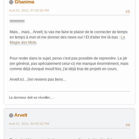
Ghanima
Avril 22, 2011, 07:50:34 PM
#5
!!!!!!!!!!!!!!!!
Mais... mais... Arvelt, tu vas me faire le plaisir de te connecter de temps
en temps à msn et me donner des news oui ! Et d'aller lire là-bas :
La
Magie des Mots
.
Pour rester dans le sujet, perso c'est pas possible de reprendre. Le jdr
(en général, pas spécialement celui-ci) me manque énormément, mais
comme déjà évoqué moult fois, j'ai déjà trop de projets en cours.
Arvelt ici... j'en reviens pas tiens...
Le dormeur doit se réveiller....
Arvelt
Avril 21, 2011, 04:55:32 PM
#4