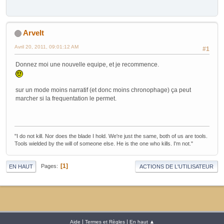
Arvelt
Avril 20, 2011, 09:01:12 AM
#1
Donnez moi une nouvelle equipe, et je recommence.
sur un mode moins narratif (et donc moins chronophage) ça peut
marcher si la frequentation le permet.
"I do not kill. Nor does the blade I hold. We're just the same, both of us are tools.
Tools wielded by the will of someone else. He is the one who kills. I'm not."
1
Pages
EN HAUT
ACTIONS DE L'UTILISATEUR
|
|
Aide
Termes et Règles
En haut ▲