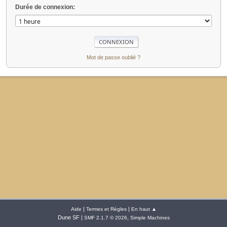
Durée de connexion:
Mot de passe oublié ?
|
|
Aide
Termes et Règles
En haut ▲
Dune SF |
,
SMF 2.1.7 © 2026
Simple Machines