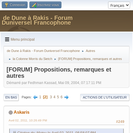
Connexion
Inscrivez-vous
de Dune à Rakis - Forum
Duniversel Francophone
Menu principal
de Dune à Rakis - Forum Duniversel Francophone
Autres
►
la Colonne Morris du Sietch
[FORUM] Propositions, remarques et autres
►
►
[FORUM] Propositions, remarques et
autres
Démarré par Fedhman Kassad, Mai 09, 2004, 07:17:11 PM
1
2
3
4
5
6
Pages
EN BAS
ACTIONS DE L'UTILISATEUR
Askaris
Avril 02, 2011, 10:26:49 PM
#249