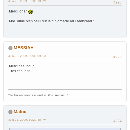
Juin 22, 2009, 02:06:19 PM
#226
Merci ionah
Moi j'aime bien celui sur la diplomacie au Landsraad :
MESSIAH
Juin 22, 2009, 09:00:09 AM
#225
Merci beaucoup !
Très chouette !
"Je t'ai longtemps attendue. Voici ma vie..."
Matou
Juin 21, 2009, 10:29:38 PM
#224