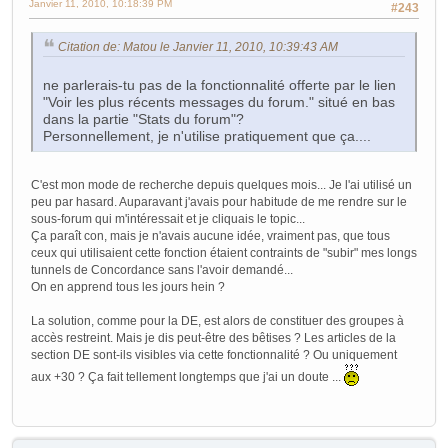
Janvier 11, 2010, 10:18:39 PM
#243
Citation de: Matou le Janvier 11, 2010, 10:39:43 AM
ne parlerais-tu pas de la fonctionnalité offerte par le lien
"Voir les plus récents messages du forum." situé en bas
dans la partie "Stats du forum"?
Personnellement, je n'utilise pratiquement que ça....
C'est mon mode de recherche depuis quelques mois... Je l'ai utilisé un
peu par hasard. Auparavant j'avais pour habitude de me rendre sur le
sous-forum qui m'intéressait et je cliquais le topic...
Ça paraît con, mais je n'avais aucune idée, vraiment pas, que tous
ceux qui utilisaient cette fonction étaient contraints de "subir" mes longs
tunnels de Concordance sans l'avoir demandé...
On en apprend tous les jours hein ?
La solution, comme pour la DE, est alors de constituer des groupes à
accès restreint. Mais je dis peut-être des bêtises ? Les articles de la
section DE sont-ils visibles via cette fonctionnalité ? Ou uniquement
aux +30 ? Ça fait tellement longtemps que j'ai un doute ...