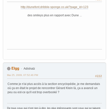
http://dunefont.dribble-sponge.co.uk/?page_id=123
des smileys plus en rapport avec Dune ...
Elgg
Adishatz
Mai 25, 2009, 07:52:46 PM
#222
Comme je n'ai plus accès à la section encyclopédie, je me demandais
où ça en était le projet de rencontrer Gérard Klein là, ça a avancé un
peu ou est-ce qu'il est trop overbooké ?
De tous ceux qui n'ont rien à dire, les plus intéressants sont ceux qui se taisent.