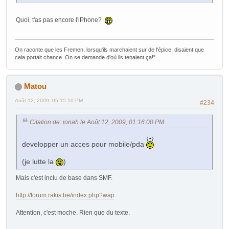
Quoi, t'as pas encore l'iPhone?
On raconte que les Fremen, lorsqu'ils marchaient sur de l'épice, disaient que
cela portait chance. On se demande d'où ils tenaient ça!"
Matou
Août 12, 2009, 05:15:10 PM
#234
Citation de: ionah le Août 12, 2009, 01:16:00 PM
developper un acces pour mobile/pda
(je lutte la
)
Mais c'est inclu de base dans SMF.
http://forum.rakis.be/index.php?wap
Attention, c'est moche. Rien que du texte.