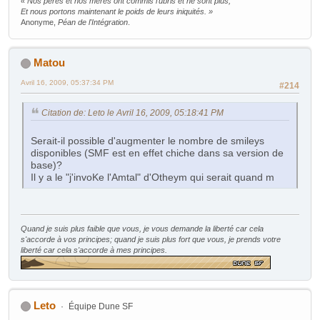
« Nos pères et nos mères ont commis l'ubris et ne sont plus,
Et nous portons maintenant le poids de leurs iniquités. »
Anonyme,
Péan de l'Intégration
.
Matou
Avril 16, 2009, 05:37:34 PM
#214
Citation de: Leto le Avril 16, 2009, 05:18:41 PM
Serait-il possible d'augmenter le nombre de smileys
disponibles (SMF est en effet chiche dans sa version de
base)?
Il y a le "j'invoKe l'Amtal" d'Otheym qui serait quand m
Quand je suis plus faible que vous, je vous demande la liberté car cela
s'accorde à vos principes; quand je suis plus fort que vous, je prends votre
liberté car cela s'accorde à mes principes.
Leto
Équipe Dune SF