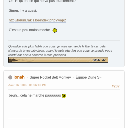
Oh! Et qu'est-ce qui ne va pas exactement?
Sinon, il y a aussi:
http://forum.rakis.be/index.php?wap2
C'est un peu moins moche.
Quand je suis plus faible que vous, je vous demande la liberté car cela
s'accorde à vos principes; quand je suis plus fort que vous, je prends votre
liberté car cela s'accorde à mes principes.
ionah
Super Rocket Belt Monkey
Équipe Dune SF
Août 16, 2009, 06:56:16 PM
#237
beuh... cela ne marche paaaaaas