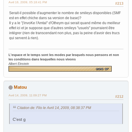
Avril 16, 2009, 05:18:41 PM
#213
Serait-il possible d'augmenter le nombre de smileys disponibles (SMF
est en effet chiche dans sa version de base)?
Il y a le "j'invoKe l'Amtal" d'Otheym qui serait quand même du meilleur
effet ici et je suppose que d'autres smileys "usuels" pourraient être
intégrer (rien de transcendant non plus, pas la peine d'avoir des trucs
qui servent à rien).
L'espace et le temps sont les modes par lesquels nous pensons et non
les conditions dans lesquelles nous vivons
Albert Einstein
Matou
Avril 14, 2009, 11:09:27 PM
#212
Citation de: Filo le Avril 14, 2009, 08:38:37 PM
C'est g