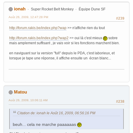
ionah
Super Rocket Belt Monkey
Équipe Dune SF
Août 26, 2009, 12:47:28 PM
#239
http://forum.rakis.be/index.php?wap
>> n'affiche rien du tout
http://forum.rakis.be/index.php?wap2
>> oui là c'est mieux
sobre
mais amplement suffisant , je vais voir si les fonctions marchent bien.
en naviguant sur la version "full" depuis le PDA, c'est laborieux, et
lorsque je tape une réponse, il affiche ensuite un écran blanc...
Matou
Août 26, 2009, 10:06:11 AM
#238
Citation de: ionah le Août 16, 2009, 06:56:16 PM
beuh... cela ne marche paaaaaas