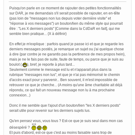
Puisqu'on parle en ce moment de rajouter des petites fonctionnalités
sur DAR, je me demandais s'il serait possible de rajouter, en en-tête
(pas loin de "messages non lus depuis voter dernière visite" et
"réponse à vos messages") un bouton/lien du même style qui pourrait
être : "Les X derniers posts" [Comme dans la CdDaR en fait], qui me
semble bien pratique... {X à définir}
En effet je m'explique : parfois quand je passe ici et que je regarde les
derniers messages postés, je remarque un sujet ou j'ai quelque chose
à dire {par contre je ne garantis pas la pertinence de mes propos hein},
mais je ne le fais pas de suite, faute de temps, ou parce que je suis au
boulot (
), bref, je reporte à plus tard...
Seulement comme le message est lu et n'apparait plus dans la
rubrique "messages non lus", et que je n'ai pas mémorisé le chemin
d'accès exact pour y parvenir... Ben souvent, il m'est impossible de
retrouver ce que je cherche... (A moins qu'une âme charitable ait déjà
répondu, ce qui fait un nouveau message non lu à ma prochaine
connexion...)
Donc il me semble que l'ajout d'un bouton/lien "les X derniers posts"
serait utile pour revenir sur les derniers sujets lus.
Qu'en pensez vous, vous tous ? Est-ce que je suis seul dans mon cas
désespéré ?
Et puis d'abord, est-ce que c'est au moins faisable sans trop de