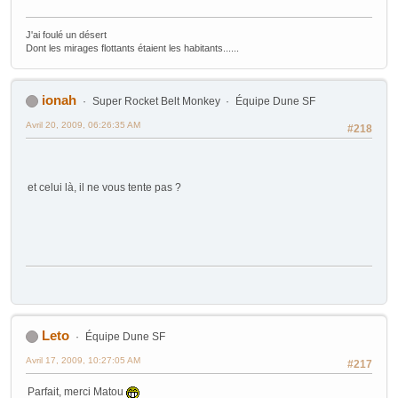
J'ai foulé un désert
Dont les mirages flottants étaient les habitants......
ionah
Super Rocket Belt Monkey
Équipe Dune SF
Avril 20, 2009, 06:26:35 AM
#218
et celui là, il ne vous tente pas ?
Leto
Équipe Dune SF
Avril 17, 2009, 10:27:05 AM
#217
Parfait, merci Matou