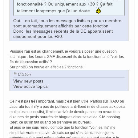
fonctionnalité ? Ou uniquement aux +30 ? Ça fait
tellement longtemps que j'ai un doute ...
Oui... en fait, tous les messages lisibles par un membre
sont automatiquement affichés par cette fonction.
Donc, les messages récents de la DE apparaissent
uniquement pour les +30.
Puisque l'air est au changement, je voudrais poser une question
technique : les forums SMF disposent-ils de la fonctionnalité "voir les
fils de discussion actifs" ?
Sur phpBB on trouve en effet les 2 fonctions :
Citation
View new posts
View active topics
Ce n'est pas très important, mais c'est bien utile. Parfois sur T(A)U ou
Jacurutu (où il n'y a pas de politique anti-flood ni de chasse aux posts
multiples successifs), il m'est arrivé de devoir passer en revue des
dizaines de posts bourrés de blagues oiseuses et de KJA-bashing
(bref, ce qu'on fait quand on s'ennuye au bureau).
Et puis je me suis rendu compte que la fonction "voir les fils" me
simplifiait vraiment la vie. Je sais ce qui s'est fait dans les jours