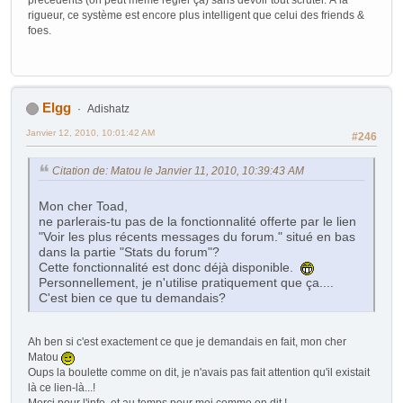
précédents (on peut même régler ça) sans devoir tout scruter. À la
rigueur, ce système est encore plus intelligent que celui des friends &
foes.
Elgg
Adishatz
Janvier 12, 2010, 10:01:42 AM
#246
Citation de: Matou le Janvier 11, 2010, 10:39:43 AM
Mon cher Toad,
ne parlerais-tu pas de la fonctionnalité offerte par le lien
"Voir les plus récents messages du forum." situé en bas
dans la partie "Stats du forum"?
Cette fonctionnalité est donc déjà disponible.
Personnellement, je n'utilise pratiquement que ça....
C'est bien ce que tu demandais?
Ah ben si c'est exactement ce que je demandais en fait, mon cher
Matou
Oups la boulette comme on dit, je n'avais pas fait attention qu'il existait
là ce lien-là...!
Merci pour l'info, et au temps pour moi comme on dit !