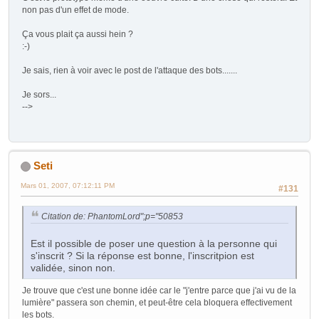
non pas d'un effet de mode.
Ça vous plait ça aussi hein ?
:-)
Je sais, rien à voir avec le post de l'attaque des bots.......
Je sors...
-->
Seti
Mars 01, 2007, 07:12:11 PM
#131
Citation de: PhantomLord";p="50853
Est il possible de poser une question à la personne qui
s'inscrit ? Si la réponse est bonne, l'inscritpion est
validée, sinon non.
Je trouve que c'est une bonne idée car le "j'entre parce que j'ai vu de la
lumière" passera son chemin, et peut-être cela bloquera effectivement
les bots.