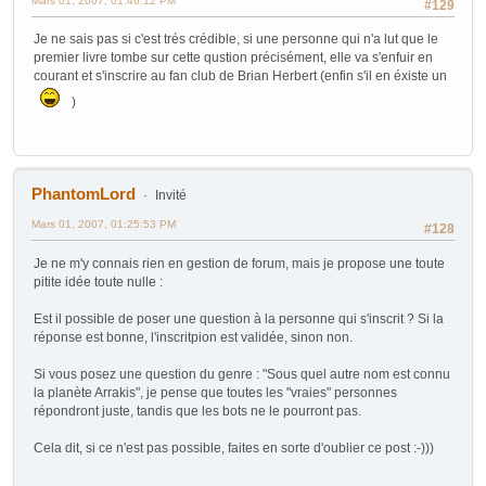
Mars 01, 2007, 01:46:12 PM
#129
Je ne sais pas si c'est trés crédible, si une personne qui n'a lut que le
premier livre tombe sur cette qustion précisément, elle va s'enfuir en
courant et s'inscrire au fan club de Brian Herbert (enfin s'il en éxiste un
)
PhantomLord
Invité
Mars 01, 2007, 01:25:53 PM
#128
Je ne m'y connais rien en gestion de forum, mais je propose une toute
pitite idée toute nulle :
Est il possible de poser une question à la personne qui s'inscrit ? Si la
réponse est bonne, l'inscritpion est validée, sinon non.
Si vous posez une question du genre : "Sous quel autre nom est connu
la planète Arrakis", je pense que toutes les "vraies" personnes
répondront juste, tandis que les bots ne le pourront pas.
Cela dit, si ce n'est pas possible, faites en sorte d'oublier ce post :-)))