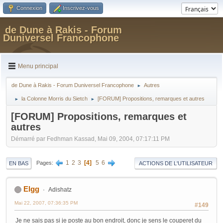
Connexion
Inscrivez-vous
de Dune à Rakis - Forum
Duniversel Francophone
Menu principal
de Dune à Rakis - Forum Duniversel Francophone
Autres
►
la Colonne Morris du Sietch
[FORUM] Propositions, remarques et autres
►
►
[FORUM] Propositions, remarques et
autres
Démarré par Fedhman Kassad, Mai 09, 2004, 07:17:11 PM
1
2
3
4
5
6
Pages
EN BAS
ACTIONS DE L'UTILISATEUR
Elgg
Adishatz
Mai 22, 2007, 07:36:35 PM
#149
Je ne sais pas si je poste au bon endroit, donc je sens le couperet du