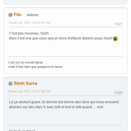
Filo
veteran
Février 28, 2007, 08:00:19 PM
#127
C'est pas nouveau, Sünh.
Mais c'est vrai que ceux que je viens d'effacer étaient assez hard!
L'art est un travail ingrat,
mais il faut bien que quelqu'un le fasse.
Sünh Surra
Février 28, 2007, 07:07:38 PM
#126
Là ça devient grave, le dernier bot donne des liens qui nous envoient
directos sur des sites X avec tofs et tout le tutti quanti.... :evil: