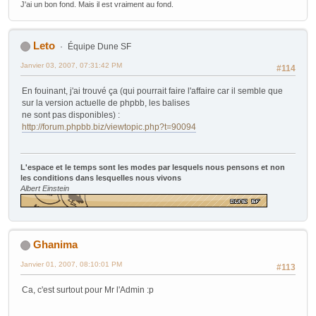
J'ai un bon fond. Mais il est vraiment au fond.
Leto
Équipe Dune SF
Janvier 03, 2007, 07:31:42 PM
#114
En fouinant, j'ai trouvé ça (qui pourrait faire l'affaire car il semble que
sur la version actuelle de phpbb, les balises
ne sont pas disponibles) :
http://forum.phpbb.biz/viewtopic.php?t=90094
L'espace et le temps sont les modes par lesquels nous pensons et non
les conditions dans lesquelles nous vivons
Albert Einstein
Ghanima
Janvier 01, 2007, 08:10:01 PM
#113
Ca, c'est surtout pour Mr l'Admin :p