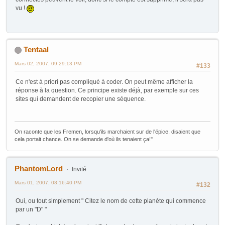
vu !
Tentaal
Mars 02, 2007, 09:29:13 PM
#133
Ce n'est à priori pas compliqué à coder. On peut même afficher la
réponse à la question. Ce principe existe déjà, par exemple sur ces
sites qui demandent de recopier une séquence.
On raconte que les Fremen, lorsqu'ils marchaient sur de l'épice, disaient que
cela portait chance. On se demande d'où ils tenaient ça!"
PhantomLord
Invité
Mars 01, 2007, 08:16:40 PM
#132
Oui, ou tout simplement " Citez le nom de cette planète qui commence
par un "D" "