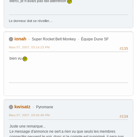
Merci, je n'avais pas fait attentnion
Le dormeur doit se réveiller....
ionah
Super Rocket Belt Monkey
Équipe Dune SF
Mars 07, 2007, 03:14:23 PM
#135
bien vu
kwisatz
Pyromane
Mars 07, 2007, 03:04:49 PM
#134
Juste une remarque...
Le message d'annonce ne sert a rien vu que seuls les membres
connectés peuvent le voir, donc si le compte est supprimé, il sera pas