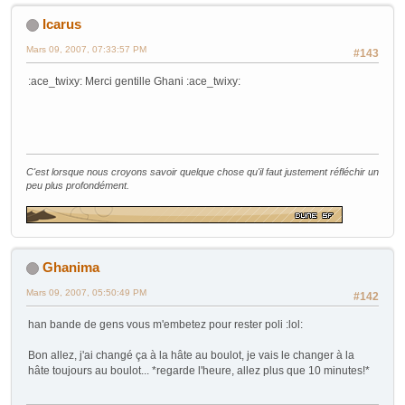
Icarus
Mars 09, 2007, 07:33:57 PM
#143
:ace_twixy: Merci gentille Ghani :ace_twixy:
C'est lorsque nous croyons savoir quelque chose qu'il faut justement réfléchir un
peu plus profondément.
Ghanima
Mars 09, 2007, 05:50:49 PM
#142
han bande de gens vous m'embetez pour rester poli :lol:
Bon allez, j'ai changé ça à la hâte au boulot, je vais le changer à la
hâte toujours au boulot... *regarde l'heure, allez plus que 10 minutes!*