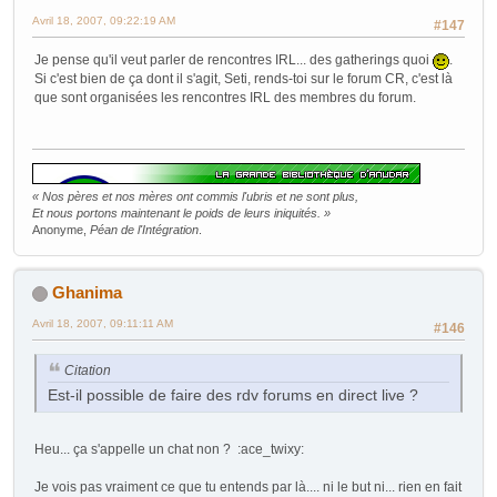
Avril 18, 2007, 09:22:19 AM
#147
Je pense qu'il veut parler de rencontres IRL... des gatherings quoi
.
Si c'est bien de ça dont il s'agit, Seti, rends-toi sur le forum CR, c'est là
que sont organisées les rencontres IRL des membres du forum.
« Nos pères et nos mères ont commis l'ubris et ne sont plus,
Et nous portons maintenant le poids de leurs iniquités. »
Anonyme,
Péan de l'Intégration
.
Ghanima
Avril 18, 2007, 09:11:11 AM
#146
Citation
Est-il possible de faire des rdv forums en direct live ?
Heu... ça s'appelle un chat non ? :ace_twixy:
Je vois pas vraiment ce que tu entends par là.... ni le but ni... rien en fait