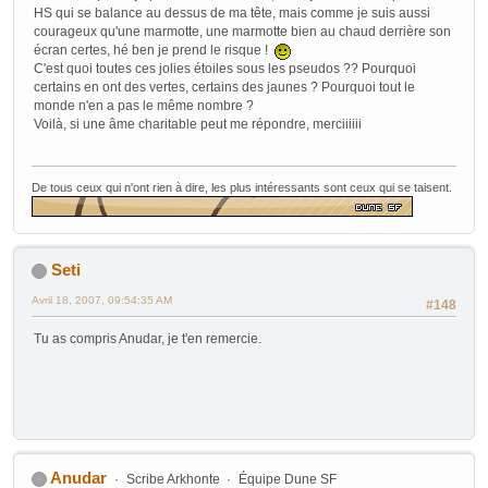
HS qui se balance au dessus de ma tête, mais comme je suis aussi
courageux qu'une marmotte, une marmotte bien au chaud derrière son
écran certes, hé ben je prend le risque !
C'est quoi toutes ces jolies étoiles sous les pseudos ?? Pourquoi
certains en ont des vertes, certains des jaunes ? Pourquoi tout le
monde n'en a pas le même nombre ?
Voilà, si une âme charitable peut me répondre, merciiiiii
De tous ceux qui n'ont rien à dire, les plus intéressants sont ceux qui se taisent.
Seti
Avril 18, 2007, 09:54:35 AM
#148
Tu as compris Anudar, je t'en remercie.
Anudar
Scribe Arkhonte
Équipe Dune SF