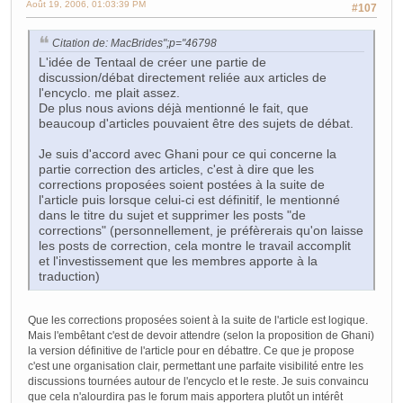
Août 19, 2006, 01:03:39 PM
#107
Citation de: MacBrides";p="46798
L'idée de Tentaal de créer une partie de
discussion/débat directement reliée aux articles de
l'encyclo. me plait assez.
De plus nous avions déjà mentionné le fait, que
beaucoup d'articles pouvaient être des sujets de débat.
Je suis d'accord avec Ghani pour ce qui concerne la
partie correction des articles, c'est à dire que les
corrections proposées soient postées à la suite de
l'article puis lorsque celui-ci est définitif, le mentionné
dans le titre du sujet et supprimer les posts "de
corrections" (personnellement, je préfèrerais qu'on laisse
les posts de correction, cela montre le travail accomplit
et l'investissement que les membres apporte à la
traduction)
Que les corrections proposées soient à la suite de l'article est logique.
Mais l'embêtant c'est de devoir attendre (selon la proposition de Ghani)
la version définitive de l'article pour en débattre. Ce que je propose
c'est une organisation clair, permettant une parfaite visibilité entre les
discussions tournées autour de l'encyclo et le reste. Je suis convaincu
que cela n'alourdira pas le forum mais apportera plutôt un intérêt