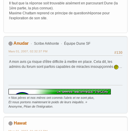
Il faut que la réponse soit trouvable aisément en parcourant Dune (la
1ère partie, la plus connue).
Maxime Chattam reprend ce principe de question/réponse pour
l'exploration de son site.
Anudar
Scribe Arkhonte
Équipe Dune SF
Mars 01, 2007, 02:32:37 PM
#130
A mon avis ça risque d'être difficile à mettre en place. Cela dit, les
admins du forum sont parfois capables de miracles insoupçonnés
...
« Nos pères et nos mères ont commis l'ubris et ne sont plus,
Et nous portons maintenant le poids de leurs iniquités. »
Anonyme,
Péan de l'Intégration
.
Hawat