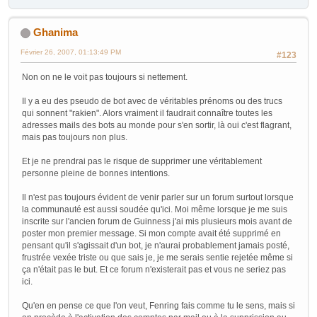
Ghanima
Février 26, 2007, 01:13:49 PM
#123
Non on ne le voit pas toujours si nettement.
Il y a eu des pseudo de bot avec de véritables prénoms ou des trucs
qui sonnent "rakien". Alors vraiment il faudrait connaître toutes les
adresses mails des bots au monde pour s'en sortir, là oui c'est flagrant,
mais pas toujours non plus.
Et je ne prendrai pas le risque de supprimer une véritablement
personne pleine de bonnes intentions.
Il n'est pas toujours évident de venir parler sur un forum surtout lorsque
la communauté est aussi soudée qu'ici. Moi même lorsque je me suis
inscrite sur l'ancien forum de Guinness j'ai mis plusieurs mois avant de
poster mon premier message. Si mon compte avait été supprimé en
pensant qu'il s'agissait d'un bot, je n'aurai probablement jamais posté,
frustrée vexée triste ou que sais je, je me serais sentie rejetée même si
ça n'était pas le but. Et ce forum n'existerait pas et vous ne seriez pas
ici.
Qu'en en pense ce que l'on veut, Fenring fais comme tu le sens, mais si