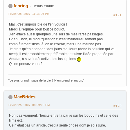
fenring
Insaisissable
Février 25, 2007, 11:14:06 PM
#121
Mac, c'est impossible de t'en vouloir !
Merci à l'équipe pour tout ce boulot.
J'en efface aussi quelques uns, lors de mes rares passages.
Ghani : non, le mod "questions" n'est malheureusement pas
complètement installé, on le croirait, mais il ne marche pas.
Je crois qu'en attendant des jours meilleurs (donc la solution qui va
avec), il est probablement préférable de suivre l'idée proposée par
Anudar, à savoir désactiver les inscriptions
Qu'en pensez-vous ?
"Le plus grand risque de la vie ? N'en prendre aucun."
MacBrides
Février 25, 2007, 08:09:00 PM
#120
Non pas vraiment, j'hésite entre la partie sur les bouquins et celle des
films ect...
Ce n'était pas un article, c'est la seule chose dont je sois sure.