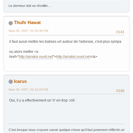
Le dormeur doit se réveiller....
Thufir Hawat
Mars 09, 2007, 02:30:36 PM
#141
il faut aussi mettre les balises url autour de l'adresse, c'est plus sympa
ou alors mettre <a
href="
http://arrakis.nuxit.net
">
http://arrakis.nuxit.net
</a>
Icarus
Mars 09, 2007, 02:18:29 PM
#140
Oui, il y a effectivement un 'n' en trop :roll:
C'est lorsque nous croyons savoir quelque chose qu'il faut justement réfléchir un