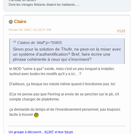
J'ai foulé un désert
Dont les mirages flottants étaient les habitants......
Claire
Février 26, 2007, 02:16:57 PM
#125
Citation de: Waff";p="50805
Sinon pour la solution de Thufir, ne peut-on la mixer avec
un système d'authentification? Bref, faire écrire une
phrase cohérente à ceux qui s'inscrivent?
le MOD "usine à gaz" existe, mais c'est un peu longuet à installer,
surtout avec toutes les modifs qu'il y a ici... :?
D'ailleurs, ça bloque les robots même quand il fonctionne pas :lol:
Et je ne pense pas que Fenring ai envie de se pencher sur le pb, s'il
compte changer de plateforme.
ça demande du temps et de l'investissement personnel, pas toujours
facile à trouver
Un groupe à découvrir...
KLINT
et leur
forum