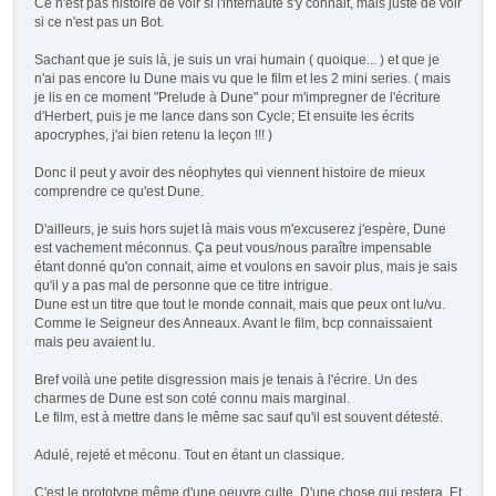
Ce n'est pas histoire de voir si l'internaute s'y connait, mais juste de voir
si ce n'est pas un Bot.
Sachant que je suis là, je suis un vrai humain ( quoique... ) et que je
n'ai pas encore lu Dune mais vu que le film et les 2 mini series. ( mais
je lis en ce moment "Prelude à Dune" pour m'impregner de l'écriture
d'Herbert, puis je me lance dans son Cycle; Et ensuite les écrits
apocryphes, j'ai bien retenu la leçon !!! )
Donc il peut y avoir des néophytes qui viennent histoire de mieux
comprendre ce qu'est Dune.
D'ailleurs, je suis hors sujet là mais vous m'excuserez j'espère, Dune
est vachement méconnus. Ça peut vous/nous paraître impensable
étant donné qu'on connait, aime et voulons en savoir plus, mais je sais
qu'il y a pas mal de personne que ce titre intrigue.
Dune est un titre que tout le monde connait, mais que peux ont lu/vu.
Comme le Seigneur des Anneaux. Avant le film, bcp connaissaient
mais peu avaient lu.
Bref voilà une petite disgression mais je tenais à l'écrire. Un des
charmes de Dune est son coté connu mais marginal.
Le film, est à mettre dans le même sac sauf qu'il est souvent détesté.
Adulé, rejeté et méconu. Tout en étant un classique.
C'est le prototype même d'une oeuvre culte. D'une chose qui restera. Et