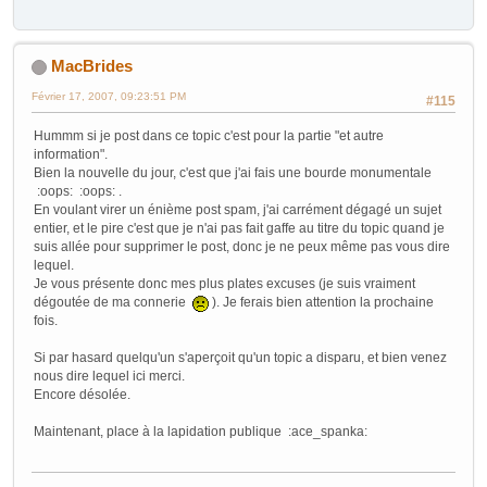
MacBrides
Février 17, 2007, 09:23:51 PM
#115
Hummm si je post dans ce topic c'est pour la partie "et autre
information".
Bien la nouvelle du jour, c'est que j'ai fais une bourde monumentale
:oops: :oops: .
En voulant virer un énième post spam, j'ai carrément dégagé un sujet
entier, et le pire c'est que je n'ai pas fait gaffe au titre du topic quand je
suis allée pour supprimer le post, donc je ne peux même pas vous dire
lequel.
Je vous présente donc mes plus plates excuses (je suis vraiment
dégoutée de ma connerie
). Je ferais bien attention la prochaine
fois.
Si par hasard quelqu'un s'aperçoit qu'un topic a disparu, et bien venez
nous dire lequel ici merci.
Encore désolée.
Maintenant, place à la lapidation publique :ace_spanka: