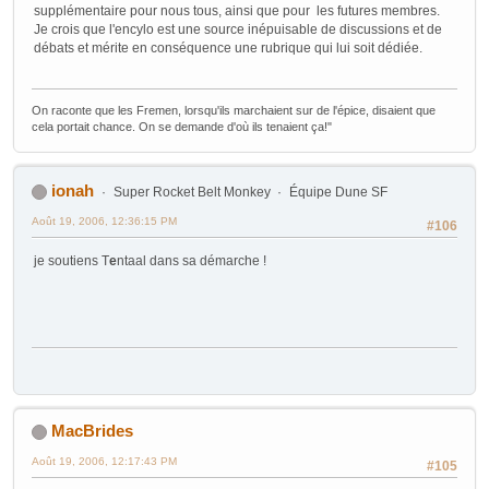
supplémentaire pour nous tous, ainsi que pour les futures membres.
Je crois que l'encylo est une source inépuisable de discussions et de
débats et mérite en conséquence une rubrique qui lui soit dédiée.
On raconte que les Fremen, lorsqu'ils marchaient sur de l'épice, disaient que
cela portait chance. On se demande d'où ils tenaient ça!"
ionah
Super Rocket Belt Monkey
Équipe Dune SF
Août 19, 2006, 12:36:15 PM
#106
je soutiens T
e
ntaal dans sa démarche !
MacBrides
Août 19, 2006, 12:17:43 PM
#105