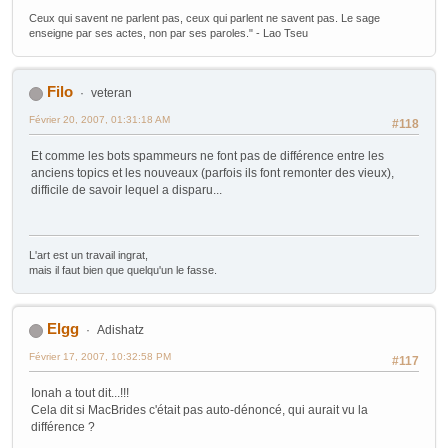
Ceux qui savent ne parlent pas, ceux qui parlent ne savent pas. Le sage
enseigne par ses actes, non par ses paroles." - Lao Tseu
Filo
veteran
Février 20, 2007, 01:31:18 AM
#118
Et comme les bots spammeurs ne font pas de différence entre les
anciens topics et les nouveaux (parfois ils font remonter des vieux),
difficile de savoir lequel a disparu...
L'art est un travail ingrat,
mais il faut bien que quelqu'un le fasse.
Elgg
Adishatz
Février 17, 2007, 10:32:58 PM
#117
Ionah a tout dit...!!!
Cela dit si MacBrides c'était pas auto-dénoncé, qui aurait vu la
différence ?