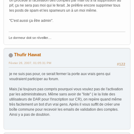
on procède à l'activation des comptes par mail ou à la supprission au
pif, ça ne sera pas moi qui le ferait. Je préfère encore supprimer tous
les posts de spam et les spameurs un à un moi même.
"C'est aussi ça être admin".
Le dormeur doit se réveiller....
Thufir Hawat
Février 26, 2007, 01:05:31 PM
#122
je ne suis pas pour, ce serait fermer la porte aux vrais gens qui
voudraient participer au forum.
Mais j'ai toujours pas compris pourquoi vous voulez pas de l'activation
par les administrateurs. Même sans avoir de "liste" ( ie la liste des
utilisateurs de DAR pour l'inscription sur CR), on repère quand même
très facilement un bot d'un vrai gens. Après il vous suffit de créer une
boîte commune pour recevoir les emails de validation des comptes.
Ainsi y a pas de doublon.