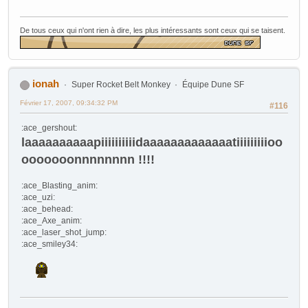
De tous ceux qui n'ont rien à dire, les plus intéressants sont ceux qui se taisent.
ionah
Super Rocket Belt Monkey
Équipe Dune SF
Février 17, 2007, 09:34:32 PM
#116
:ace_gershout:
laaaaaaaaaapiiiiiiiiiidaaaaaaaaaaaaatiiiiiiiiioo
ooooooonnnnnnnn !!!!
:ace_Blasting_anim:
:ace_uzi:
:ace_behead:
:ace_Axe_anim:
:ace_laser_shot_jump:
:ace_smiley34: