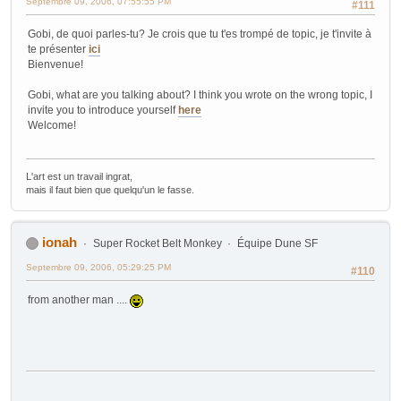
Septembre 09, 2006, 07:55:55 PM
#111
Gobi, de quoi parles-tu? Je crois que tu t'es trompé de topic, je t'invite à
te présenter
ici
Bienvenue!
Gobi, what are you talking about? I think you wrote on the wrong topic, I
invite you to introduce yourself
here
Welcome!
L'art est un travail ingrat,
mais il faut bien que quelqu'un le fasse.
ionah
Super Rocket Belt Monkey
Équipe Dune SF
Septembre 09, 2006, 05:29:25 PM
#110
from another man ....