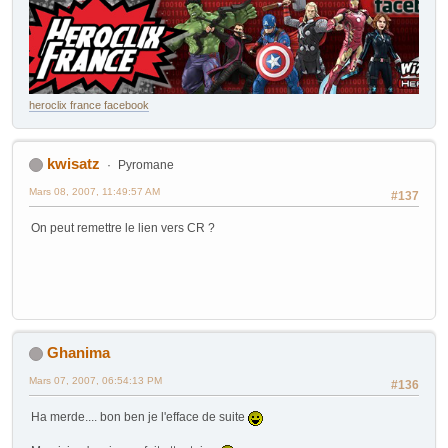
heroclix france facebook
kwisatz
Pyromane
Mars 08, 2007, 11:49:57 AM
#137
On peut remettre le lien vers CR ?
Ghanima
Mars 07, 2007, 06:54:13 PM
#136
Ha merde.... bon ben je l'efface de suite