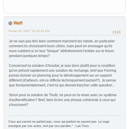
Waff
Février 26, 2007, 02:06:43 PM
#124
Je ne sais pas très bien comment marchent les robots, en particulier
comment ils choisissent leurs cibles, mais peut-on envisager qu'ils
nous oublient si on leur "bloque" définitivement l'entrée sur le forum
pendant quelques temps?
Concernant la solution d'Anudar, je suis donc plutôt pour à condition
qu'on prévoit rapidement une solution de rechange, bref que Fenring
puisse donner un planning pour le déménagement sur un support
différent (d'ailleurs, est-ce difficile techniquement parlant?). Je pense
que fondamentalement, c'est lui qui devrait trancher cette question...
Sinon pour la solution de Thufir, ne peut-on la mixer avec un système
d'authentification? Bref, faire écrire une phrase cohérente à ceux qui
s'inscrivent?
Ceux qui savent ne parlent pas, ceux qui parlent ne savent pas. Le sage
enseigne par ses actes, non par ses paroles." - Lao Tseu