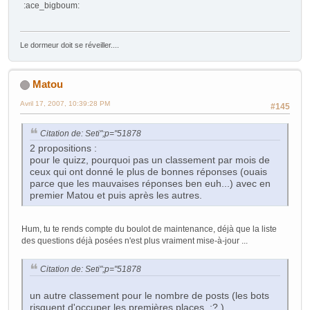
:ace_bigboum:
Le dormeur doit se réveiller....
Matou
Avril 17, 2007, 10:39:28 PM
#145
Citation de: Seti";p="51878
2 propositions :
pour le quizz, pourquoi pas un classement par mois de
ceux qui ont donné le plus de bonnes réponses (ouais
parce que les mauvaises réponses ben euh...) avec en
premier Matou et puis après les autres.
Hum, tu te rends compte du boulot de maintenance, déjà que la liste
des questions déjà posées n'est plus vraiment mise-à-jour ...
Citation de: Seti";p="51878
un autre classement pour le nombre de posts (les bots
risquent d'occuper les premières places :? ).