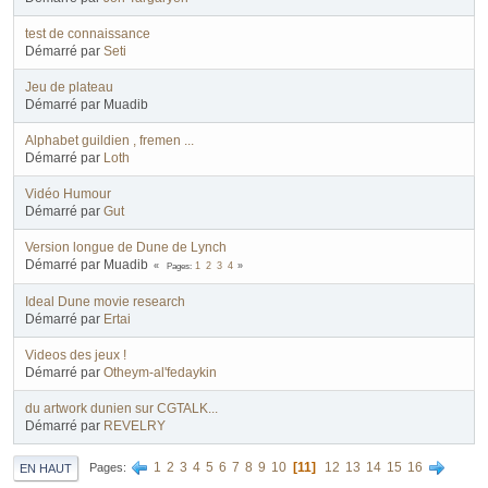
test de connaissance
Démarré par
Seti
Jeu de plateau
Démarré par Muadib
Alphabet guildien , fremen ...
Démarré par
Loth
Vidéo Humour
Démarré par
Gut
Version longue de Dune de Lynch
Démarré par Muadib
Pages
1
2
3
4
Ideal Dune movie research
Démarré par
Ertai
Videos des jeux !
Démarré par
Otheym-al'fedaykin
du artwork dunien sur CGTALK...
Démarré par
REVELRY
1
2
3
4
5
6
7
8
9
10
11
12
13
14
15
16
Pages
EN HAUT