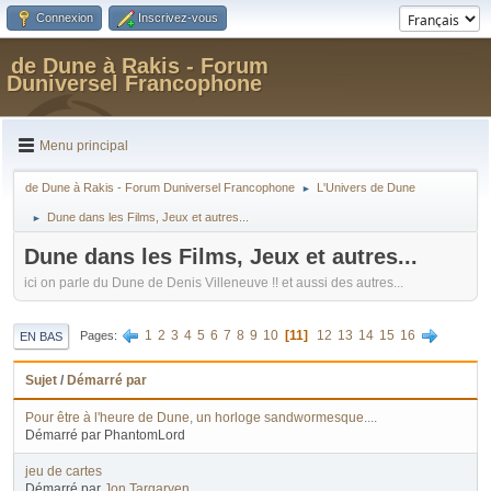
Connexion
Inscrivez-vous
de Dune à Rakis - Forum
Duniversel Francophone
Menu principal
de Dune à Rakis - Forum Duniversel Francophone
L'Univers de Dune
►
Dune dans les Films, Jeux et autres...
►
Dune dans les Films, Jeux et autres...
ici on parle du Dune de Denis Villeneuve !! et aussi des autres...
1
2
3
4
5
6
7
8
9
10
11
12
13
14
15
16
Pages
EN BAS
Sujet
/
Démarré par
Pour être à l'heure de Dune, un horloge sandwormesque....
Démarré par PhantomLord
jeu de cartes
Démarré par
Jon Targaryen