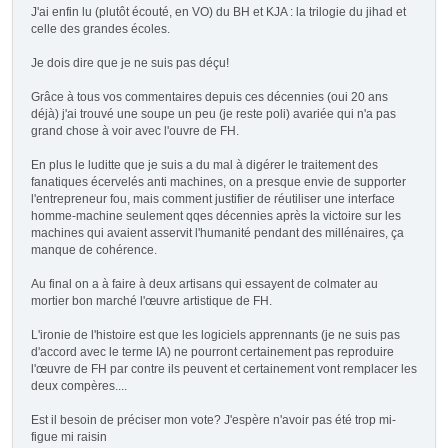
J'ai enfin lu (plutôt écouté, en VO) du BH et KJA : la trilogie du jihad et
celle des grandes écoles.
Je dois dire que je ne suis pas déçu!
Grâce à tous vos commentaires depuis ces décennies (oui 20 ans
déjà) j'ai trouvé une soupe un peu (je reste poli) avariée qui n'a pas
grand chose à voir avec l'ouvre de FH.
En plus le luditte que je suis a du mal à digérer le traitement des
fanatiques écervelés anti machines, on a presque envie de supporter
l'entrepreneur fou, mais comment justifier de réutiliser une interface
homme-machine seulement qqes décennies après la victoire sur les
machines qui avaient asservit l'humanité pendant des millénaires, ça
manque de cohérence.
Au final on a à faire à deux artisans qui essayent de colmater au
mortier bon marché l'œuvre artistique de FH.
L'ironie de l'histoire est que les logiciels apprennants (je ne suis pas
d'accord avec le terme IA) ne pourront certainement pas reproduire
l'œuvre de FH par contre ils peuvent et certainement vont remplacer les
deux compères....
Est il besoin de préciser mon vote? J'espère n'avoir pas été trop mi-
figue mi raisin