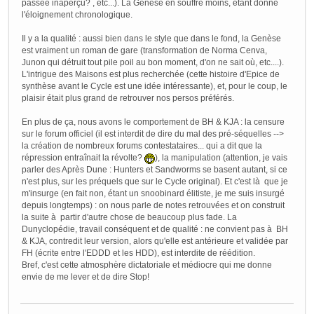
passée inaperçu? , etc...). La Genèse en souffre moins, étant donné
l'éloignement chronologique.
Il y a la qualité : aussi bien dans le style que dans le fond, la Genèse
est vraiment un roman de gare (transformation de Norma Cenva,
Junon qui détruit tout pile poil au bon moment, d'on ne sait où, etc....).
L'intrigue des Maisons est plus recherchée (cette histoire d'Epice de
synthèse avant le Cycle est une idée intéressante), et, pour le coup, le
plaisir était plus grand de retrouver nos persos préférés.
En plus de ça, nous avons le comportement de BH & KJA : la censure
sur le forum officiel (il est interdit de dire du mal des pré-séquelles -->
la création de nombreux forums contestataires... qui a dit que la
répression entraînait la révolte?
), la manipulation (attention, je vais
parler des Après Dune : Hunters et Sandworms se basent autant, si ce
n'est plus, sur les préquels que sur le Cycle original). Et c'est là que je
m'insurge (en fait non, étant un snoobinard élitiste, je me suis insurgé
depuis longtemps) : on nous parle de notes retrouvées et on construit
la suite à partir d'autre chose de beaucoup plus fade. La
Dunyclopédie, travail conséquent et de qualité : ne convient pas à BH
& KJA, contredit leur version, alors qu'elle est antérieure et validée par
FH (écrite entre l'EDDD et les HDD), est interdite de réédition.
Bref, c'est cette atmosphère dictatoriale et médiocre qui me donne
envie de me lever et de dire Stop!