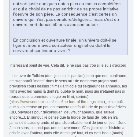
qui sort juste quelques notes plus ou moins complétées
et qui a choisi de ne pas enrichir de sa propre initiative
l'oeuvre de son père. La conséquence c'est certes un
univers qui n'est pas dénaturé/défiguré... mais c'est un
univers mort depuis 50 ans avec son auteur.
En conclusion et ouverture finale: un univers doit-il se
figer et mourir avec son auteur originel ou doit-il lui
survivre et continuer à vivre ?
Intéressant point de vue. Cela dit, je ne sais pas trop si je suis d'accord
:
- L'oeuvre de Tolkien (dont je ne suis pas fan), bien que non-continuée,
ne m'apparaît "morte" dans le sens où : de nombreux projets sont
prévus/en cours dessus : films (la trilogie du seigneur des anneaux, les
films avec les nains là dont j'ai oublié le nom, mais qui n'étaient pas si
réussis que la première trilogie en film), série(s)
(
https://www.seriebox.com/serie/the-lord-of-the-rings.html
), je suis sûr
que si on creuse un peu on trouvera une foultitude de produits dérivés
(BD, ouvrages pour décortiquer l'oeuvre, chapeaux, que sais-je
encore...). Et surtout, je pense que la horde de fans de Tolkien n'a
jamais été aussi grande, et grandit probablement de jour en jour. Donc
à mon sens, ce n'est pas une oeuvre morte. C'est juste que l'histoire a
pris fin avec l'auteur, mais elle vit malgré tout, et ça c'est beau (ouais).