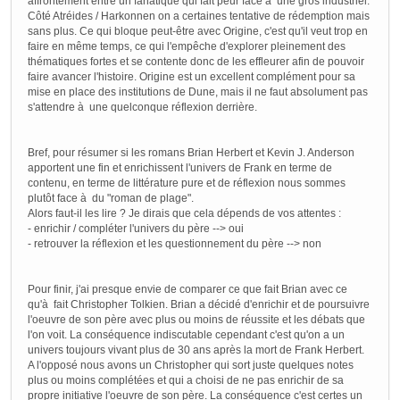
affrontement entre un fanatique qui fait peur face à une gros industriel.
Côté Atréides / Harkonnen on a certaines tentative de rédemption mais
sans plus. Ce qui bloque peut-être avec Origine, c'est qu'il veut trop en
faire en même temps, ce qui l'empêche d'explorer pleinement des
thématiques fortes et se contente donc de les effleurer afin de pouvoir
faire avancer l'histoire. Origine est un excellent complément pour sa
mise en place des institutions de Dune, mais il ne faut absolument pas
s'attendre à une quelconque réflexion derrière.
Bref, pour résumer si les romans Brian Herbert et Kevin J. Anderson
apportent une fin et enrichissent l'univers de Frank en terme de
contenu, en terme de littérature pure et de réflexion nous sommes
plutôt face à du "roman de plage".
Alors faut-il les lire ? Je dirais que cela dépends de vos attentes :
- enrichir / compléter l'univers du père --> oui
- retrouver la réflexion et les questionnement du père --> non
Pour finir, j'ai presque envie de comparer ce que fait Brian avec ce
qu'à fait Christopher Tolkien. Brian a décidé d'enrichir et de poursuivre
l'oeuvre de son père avec plus ou moins de réussite et les débats que
l'on voit. La conséquence indiscutable cependant c'est qu'on a un
univers toujours vivant plus de 30 ans après la mort de Frank Herbert.
A l'opposé nous avons un Christopher qui sort juste quelques notes
plus ou moins complétées et qui a choisi de ne pas enrichir de sa
propre initiative l'oeuvre de son père. La conséquence c'est certes un