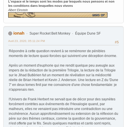
L'espace et le temps sont les modes par lesquels nous pensons et non
les conditions dans lesquelles nous vivons
Albert Einstein
ionah
Super Rocket Belt Monkey
Équipe Dune SF
Avril 23, 2020, 05:11:24 PM
#5
Répondre à cette question revient à se remémorer de pénibles
moments de lecture quasi-forcées qui suivirent une déception énorme.
Après un moment d'euphorie qui me rendit quelque peu aveugle aux
impers de la rédaction de la première Trilogie, la lecture de la Trilogie
sur le Jihad Butlérien fut un moment de révélation sur la médiocrité
réelle de Brian Herbert et Kevin J. Anderson. Une lecture en Z du 'Dune
7' en deux tomes finit par me convaincre d'une chose fondamentale: je
n'apprenais rien.
l'Univers de Frank Herbert ne servait que de décor pour des saynètes
forcément contrites aux événements de l'Hexalogie quand, par
malheurs, elles ne venaient pas introduire une contradiction ou une
incohérence. Aucun approfondissement ou extension de la réflexion du
père sur des thèmes centraux, comme la question de la gouvernance,
n'est offerte par le fils. Seuls quelques mantras et canto sont repris,