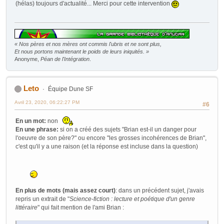
(hélas) toujours d'actualité... Merci pour cette intervention
« Nos pères et nos mères ont commis l'ubris et ne sont plus,
Et nous portons maintenant le poids de leurs iniquités. »
Anonyme,
Péan de l'Intégration
.
Leto
Équipe Dune SF
Avril 23, 2020, 06:22:27 PM
#6
En un mot:
non
En une phrase:
si on a créé des sujets "Brian est-il un danger pour
l'oeuvre de son père?" ou encore "les grosses incohérences de Brian",
c'est qu'il y a une raison (et la réponse est incluse dans la question)
En plus de mots (mais assez court)
: dans un précédent sujet, j'avais
repris un extrait de "
Science-fiction : lecture et poétique d'un genre
littéraire
" qui fait mention de l'ami Brian :