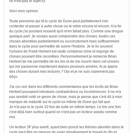
ce n'est pas le sujet ici.
Voici mon opinion
Toute personne qui lit le cycle de Dune peut parfaitement s'en
contenter et passer à autre chose ou le relire encore et encore. A la fin
du cycle j'ai pourtant ressenti qu'il m'en fallait plus. Comme une drogue
quelque part. Je voulais aussi comprendre des choses, toutes ces
choses abordées partiellement ou succinctement mais suffisamment
dans le cycle pour permettre de suivre l'histoire. Je le lis souvent
l'univers de Frank Herbert est vaste complexe riche et regorge de
choses pouvant être racontées. Personnellement je remercie Brian
Herbert de me permettre de les lire et de me nourrir dans cet univers
qui me passionne maintenant depuis plusieurs années. Ai-je appris
des choses durant mes lectures ? Oui et je ne suis clairement pas
déçu.
J'ai cru voir dans les différents commentaires que les écrits de Brian
Herbert pouvaient introduire contradictions ou incohérences. Il ne m'a
pas semblé noté ce genre de chose, mais je pense que c'est dû à mon
manque de maturité sur le cycle lui-même de Dune qui fait que.
Je n'ai pas lu le cycle 10 fois de suite en même temps. Le lire une fois
c'est déjà bien surtout quand on n'est pas un lecteur assidu comme
moi.
Un lecteur SF plus averti, ayant bien poncé les thèmes abordés dans le
cycle peut être en mesure de juger négativement le travail du fils et