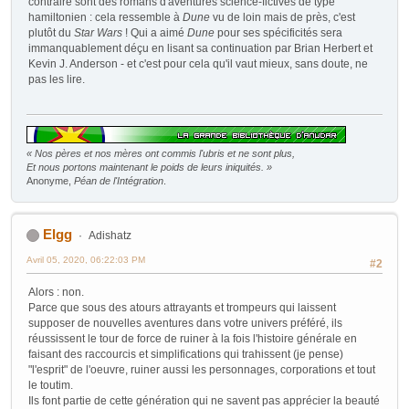
contraire sont des romans d'aventures science-fictives de type
hamiltonien : cela ressemble à
Dune
vu de loin mais de près, c'est
plutôt du
Star Wars
! Qui a aimé
Dune
pour ses spécificités sera
immanquablement déçu en lisant sa continuation par Brian Herbert et
Kevin J. Anderson - et c'est pour cela qu'il vaut mieux, sans doute, ne
pas les lire.
« Nos pères et nos mères ont commis l'ubris et ne sont plus,
Et nous portons maintenant le poids de leurs iniquités. »
Anonyme,
Péan de l'Intégration
.
Elgg
Adishatz
Avril 05, 2020, 06:22:03 PM
#2
Alors : non.
Parce que sous des atours attrayants et trompeurs qui laissent
supposer de nouvelles aventures dans votre univers préféré, ils
réussissent le tour de force de ruiner à la fois l'histoire générale en
faisant des raccourcis et simplifications qui trahissent (je pense)
"l'esprit" de l'oeuvre, ruiner aussi les personnages, corporations et tout
le toutim.
Ils font partie de cette génération qui ne savent pas apprécier la beauté