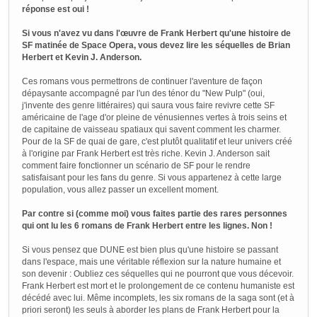
réponse est oui !
Si vous n'avez vu dans l'œuvre de Frank Herbert qu'une histoire de
SF matinée de Space Opera, vous devez lire les séquelles de Brian
Herbert et Kevin J. Anderson.
Ces romans vous permettrons de continuer l'aventure de façon
dépaysante accompagné par l'un des ténor du "New Pulp" (oui,
j'invente des genre littéraires) qui saura vous faire revivre cette SF
américaine de l'age d'or pleine de vénusiennes vertes à trois seins et
de capitaine de vaisseau spatiaux qui savent comment les charmer.
Pour de la SF de quai de gare, c'est plutôt qualitatif et leur univers créé
à l'origine par Frank Herbert est très riche. Kevin J. Anderson sait
comment faire fonctionner un scénario de SF pour le rendre
satisfaisant pour les fans du genre. Si vous appartenez à cette large
population, vous allez passer un excellent moment.
Par contre si (comme moi) vous faites partie des rares personnes
qui ont lu les 6 romans de Frank Herbert entre les lignes. Non !
Si vous pensez que DUNE est bien plus qu'une histoire se passant
dans l'espace, mais une véritable réflexion sur la nature humaine et
son devenir : Oubliez ces séquelles qui ne pourront que vous décevoir.
Frank Herbert est mort et le prolongement de ce contenu humaniste est
décédé avec lui. Même incomplets, les six romans de la saga sont (et à
priori seront) les seuls à aborder les plans de Frank Herbert pour la