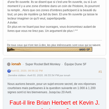
d'une fin ouverte. Ils se disent que si c'est une fin ouverte, ou si à un
moment il y a une zone d'ombre dans un coin de l'histoire, ils pourront
la remplir... Alors que ces zones d'ombres participent à la beauté du
tout, un peu de mystère ça fait du bien. Et une fin ouverte ça laisse le
lecteur imaginer ce qu'il veut, saperlipopette.
A éviter.
En plus en ne lisant pas leur ouvrages, vous économisez autant de
livres que vous ne lirez pas. Un argument de plus ! ^^
De tous ceux qui n'ont rien à dire, les plus intéressants sont ceux qui se taisent.
ionah
Super Rocket Belt Monkey
Équipe Dune SF
Avril 02, 2020, 09:56:32 PM
#1
Dernière édition
: Avril 03, 2020, 06:55:54 PM par ionah
Nous aurions besoin, pour un sujet encore secret, de vos réponses
courtoises mais partisanes à la question suivante en 1.000 à 1.200
signes sont ici les bienvenues. Jusqu'au 20 Avril.
Faut-il lire Brian Herbert et Kevin J.