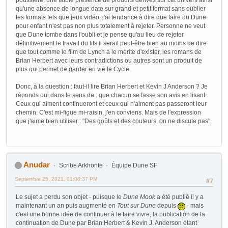
poussière, une faible présence de produits dérivés sur cet univers ainsi
qu'une absence de longue date sur grand et petit format sans oublier
les formats tels que jeux vidéo, j'ai tendance à dire que faire du Dune
pour enfant n'est pas non plus totalement à rejeter. Personne ne veut
que Dune tombe dans l'oubli et je pense qu'au lieu de rejeter
définitivement le travail du fils il serait peut-être bien au moins de dire
que tout comme le film de Lynch à le mérite d'exister, les romans de
Brian Herbert avec leurs contradictions ou autres sont un produit de
plus qui permet de garder en vie le Cycle.
Donc, à la question : faut-il lire Brian Herbert et Kevin J Anderson ? Je
réponds oui dans le sens de : que chacun se fasse son avis en lisant.
Ceux qui aiment continueront et ceux qui n'aiment pas passeront leur
chemin. C'est mi-figue mi-raisin, j'en conviens. Mais de l'expression
que j'aime bien utiliser : "Des goûts et des couleurs, on ne discute pas".
Anudar
Scribe Arkhonte
Équipe Dune SF
Septembre 25, 2021, 01:08:37 PM
#7
Le sujet a perdu son objet - puisque le
Dune Mook
a été publié il y a
maintenant un an puis augmenté en
Tout sur Dune
depuis
- mais
c'est une bonne idée de continuer à le faire vivre, la publication de la
continuation de Dune par Brian Herbert & Kevin J. Anderson étant