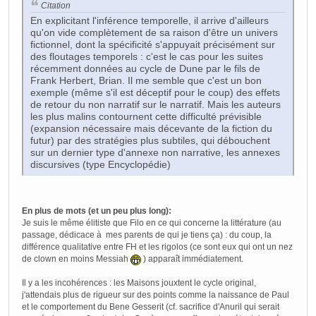
Citation
En explicitant l'inférence temporelle, il arrive d'ailleurs
qu'on vide complètement de sa raison d'être un univers
fictionnel, dont la spécificité s'appuyait précisément sur
des floutages temporels : c'est le cas pour les suites
récemment données au cycle de Dune par le fils de
Frank Herbert, Brian. Il me semble que c'est un bon
exemple (même s'il est déceptif pour le coup) des effets
de retour du non narratif sur le narratif. Mais les auteurs
les plus malins contournent cette difficulté prévisible
(expansion nécessaire mais décevante de la fiction du
futur) par des stratégies plus subtiles, qui débouchent
sur un dernier type d'annexe non narrative, les annexes
discursives (type Encyclopédie)
En plus de mots (et un peu plus long):
Je suis le même élitiste que Filo en ce qui concerne la littérature (au
passage, dédicace à mes parents de qui je tiens ça) : du coup, la
différence qualitative entre FH et les rigolos (ce sont eux qui ont un nez
de clown en moins Messiah
) apparaît immédiatement.
Il y a les incohérences : les Maisons jouxtent le cycle original,
j'attendais plus de rigueur sur des points comme la naissance de Paul
et le comportement du Bene Gesserit (cf. sacrifice d'Anuril qui serait