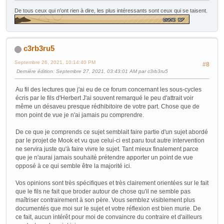
De tous ceux qui n'ont rien à dire, les plus intéressants sont ceux qui se taisent.
c3rb3ru5
Septembre 26, 2021, 10:14:40 PM
#8
Dernière édition
: Septembre 27, 2021, 03:43:01 AM par c3rb3ru5
Au fil des lectures que j'ai eu de ce forum concernant les sous-cycles
écris par le fils d'Herbert J'ai souvent remarqué le peu d'attrait voir
même un désaveu presque rédhibitoire de votre part. Chose que de
mon point de vue je n'ai jamais pu comprendre.
De ce que je comprends ce sujet semblait faire partie d'un sujet abordé
par le projet de Mook et vu que celui-ci est paru tout autre intervention
ne servira juste qu'à faire vivre le sujet. Tant mieux finalement parce
que je n'aurai jamais souhaité prétendre apporter un point de vue
opposé à ce qui semble être la majorité ici.
Vos opinions sont très spécifiques et très clairement orientées sur le fait
que le fils ne fait que broder autour de chose qu'il ne semble pas
maîtriser contrairement à son père. Vous semblez visiblement plus
documentés que moi sur le sujet et votre réflexion est bien murie. De
ce fait, aucun intérêt pour moi de convaincre du contraire et d'ailleurs