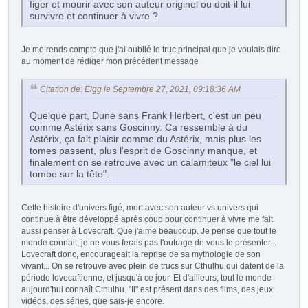
figer et mourir avec son auteur originel ou doit-il lui
survivre et continuer à vivre ?
Je me rends compte que j'ai oublié le truc principal que je voulais dire
au moment de rédiger mon précédent message
Citation de: Elgg le Septembre 27, 2021, 09:18:36 AM
Quelque part, Dune sans Frank Herbert, c'est un peu
comme Astérix sans Goscinny. Ca ressemble à du
Astérix, ça fait plaisir comme du Astérix, mais plus les
tomes passent, plus l'esprit de Goscinny manque, et
finalement on se retrouve avec un calamiteux "le ciel lui
tombe sur la tête"...
Cette histoire d'univers figé, mort avec son auteur vs univers qui
continue à être développé après coup pour continuer à vivre me fait
aussi penser à Lovecraft. Que j'aime beaucoup. Je pense que tout le
monde connait, je ne vous ferais pas l'outrage de vous le présenter...
Lovecraft donc, encourageait la reprise de sa mythologie de son
vivant... On se retrouve avec plein de trucs sur Cthulhu qui datent de la
période lovecaftienne, et jusqu'à ce jour. Et d'ailleurs, tout le monde
aujourd'hui connaît Cthulhu. "Il" est présent dans des films, des jeux
vidéos, des séries, que sais-je encore.