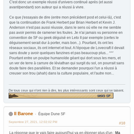
C'est donc un exemple réussi d'univers continué après (et aussi
avant/pendant) son auteur qui a réussi à vivre.
Ce que j'essayais de dire (entre mon précédent post et celui-là), c'est
que la continuation de Frank Herbert par Brian Herbert et Kevin J.
Anderson n'est pas aussi réussie, dans le sens où elle ne me semble
pas avoir permis de ramener les foules. Je n'ai jamais vu personne en
convention de SF ou geek déguisé en Leto II par exemple (certes le
déguisement serait dur à porter, mais bon...). Pourtant, ils ont les
réseaux sociaux, ils ont internet et tout. A l'époque de Lovecraft il devait
sans doute y avoir quelques fanzines et pas beaucoup plus... ^^'
Pourtant entre un poulpe humanoïde géant qui dort sous les mers, et
un ver de terre à carrure de léviathan qui surgit du sol, on pourrait sans
doute faire des parallèles. Et se demander pourquoi l'un a réussi à
creuser son trou (ahah) dans la culture populaire, et l'autre non...
De tous ceux qui n'ont rien à dire, les plus intéressants sont ceux qui se taisent.
Il Barone
Équipe Dune SF
Septembre 27, 2021, 12:02:02 PM
#10
La réponse que je vais faire aujourd'hui va en étonner plus d'un :
Ma