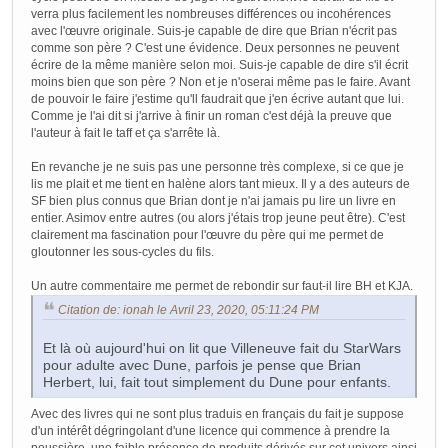
verra plus facilement les nombreuses différences ou incohérences
avec l'œuvre originale. Suis-je capable de dire que Brian n'écrit pas
comme son père ? C'est une évidence. Deux personnes ne peuvent
écrire de la même manière selon moi. Suis-je capable de dire s'il écrit
moins bien que son père ? Non et je n'oserai même pas le faire. Avant
de pouvoir le faire j'estime qu'll faudrait que j'en écrive autant que lui.
Comme je l'ai dit si j'arrive à finir un roman c'est déjà la preuve que
l'auteur à fait le taff et ça s'arrête là.
En revanche je ne suis pas une personne très complexe, si ce que je
lis me plait et me tient en halène alors tant mieux. Il y a des auteurs de
SF bien plus connus que Brian dont je n'ai jamais pu lire un livre en
entier. Asimov entre autres (ou alors j'étais trop jeune peut être). C'est
clairement ma fascination pour l'œuvre du père qui me permet de
gloutonner les sous-cycles du fils.
Un autre commentaire me permet de rebondir sur faut-il lire BH et KJA.
Citation de: ionah le Avril 23, 2020, 05:11:24 PM
Et là où aujourd'hui on lit que Villeneuve fait du StarWars
pour adulte avec Dune, parfois je pense que Brian
Herbert, lui, fait tout simplement du Dune pour enfants.
Avec des livres qui ne sont plus traduis en français du fait je suppose
d'un intérêt dégringolant d'une licence qui commence à prendre la