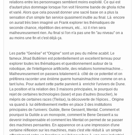
relations entre les personnages semblent moins exploité. Ce qui est
d'autant plus dommage lorsque l'on voit l'énorme bande de ghola riche
et varié. Alors que cela pouvait donner une sacré base on a plus la
sensation d'un simple fan service quasiment inutile au final. Là encore
on aurait très bien imaginé un Frank explorer les thématiques de
seconde chance, répétition des erreurs, etc... ici il n'en sera
malheureusement rien. Au final si l'on n'a pas une fin "au niveau" on a
au moins une fin et c'est déjà ça.
Les partie "Genèse" et "Origine" sont un peu du même acabit. Le
fameux Jihad Butlérien est potentiellement un excellent terreau pour
explorer toutes les thématiques et questionnement autour de la
robotique, de l'intelligence artificielle, des relations homme/machine...
Malheureusement on passera totalement à côté de ce potentiel et on
préférera raconter une énième guerre humain/machine comme on en a
tant lu/vu. Pour autant cette partie parvient à enrichir l'univers de Dune.
La position et la relation des 3 maisons principales, le pourquoi du
rejet de certaines technologies (laser) et pas d'autres (bouclier), le
mépris de certaines races (Tleilax), la découverte de l'épices... Origine
va quand à lui définitivement mettre en place 3 des institutions
principales de l'univers: Guilde, Bene Gesserit, Mentat. Comment et
pourquoi la Guilde a un monopole, comment le Bene Gesserit a su
devenir indispensable et comment les Mentat on permet de se passer
des machines pensantes. En apparence on a une impression d'une
certaine réflexion sur les machines, mais c'est vite réduit à un simple