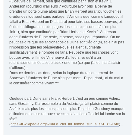
- L'oeuvre de Herbert, bien que continuée par filston et Kevin J.
Anderson (pourquoi d'ailleurs ? Pourquoi avoir pris la peine de
prendre un porte plume alors que Brian Herbert aurait pu toucher les
dividendes tout seul sans partager ? A moins que, comme Iznogoud, il
fallait à Brian Herbert un Dilat Larat pour faire ses basses oeuvres, et
écrire les kilogrammes de pages des tomes qui sortent à n'en plus
finir...), bien que continuée par Brian Herbert et Kevin J. Anderson
donc, l'univers de Dune reste, je pense, assez peu répandue. On ne
peut pas dire que les aficionados de Dune sont légion(s), et je n'ai pas
l'impression que les pré/sé/inter-quelles aient augmenté
significativement le nombre de fans. Peut-être que les choses vont
bouger avec le film de Villeneuve d'ailleurs, vu qu'il a un
retentissement médiatique assez énorme (ce que j'ai du mal à saisir
d'ailleurs)...
Dans ce dernier cas donc, selon la logique du raisonnement de
Spacewolf, l'univers de Dune n'est pas mort... Et pourtant, j'ai du mal à
le considérer comme vivant ^^
Quelque part, Dune sans Frank Herbert, c'est un peu comme Astérix
sans Goscinny. Ca ressemble à du Astérix, ça fait plaisir comme du
Astérix, mais plus les tomes passent, plus l'esprit de Goscinny manque,
et finalement on se retrouve avec un calamiteux "le ciel lui tombe sur la
tête"
(
https://fr.wikipedia.org/wiki/Le_ciel_lui_tombe_sur_la_t%C3%AAte
)...