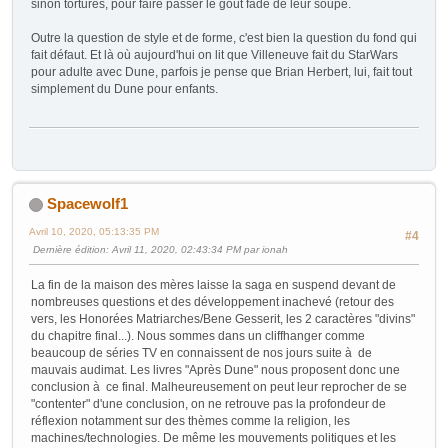
sinon torturés, pour faire passer le goût fade de leur soupe.
Outre la question de style et de forme, c'est bien la question du fond qui
fait défaut. Et là où aujourd'hui on lit que Villeneuve fait du StarWars
pour adulte avec Dune, parfois je pense que Brian Herbert, lui, fait tout
simplement du Dune pour enfants.
Spacewolf1
Avril 10, 2020, 05:13:35 PM
#4
Dernière édition
: Avril 11, 2020, 02:43:34 PM par ionah
La fin de la maison des mères laisse la saga en suspend devant de
nombreuses questions et des développement inachevé (retour des
vers, les Honorées Matriarches/Bene Gesserit, les 2 caractères "divins"
du chapitre final...). Nous sommes dans un cliffhanger comme
beaucoup de séries TV en connaissent de nos jours suite à de
mauvais audimat. Les livres "Après Dune" nous proposent donc une
conclusion à ce final. Malheureusement on peut leur reprocher de se
"contenter" d'une conclusion, on ne retrouve pas la profondeur de
réflexion notamment sur des thèmes comme la religion, les
machines/technologies. De même les mouvements politiques et les