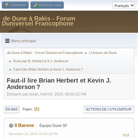
Connexion
Inscrivez-vous
de Dune à Rakis - Forum
Duniversel Francophone
Menu principal
de Dune à Rakis - Forum Duniversel Francophone
L'Univers de Dune
►
Dune par B. Herbert & K.J. Anderson
►
Faut-il lire Brian Herbert et Kevin J. Anderson ?
►
Faut-il lire Brian Herbert et Kevin J.
Anderson ?
Démarré par ionah, Avril 02, 2020, 09:56:32 PM
1
Pages
EN BAS
ACTIONS DE L'UTILISATEUR
Il Barone
Équipe Dune SF
Décembre 12, 2025, 03:05:18 PM
#14