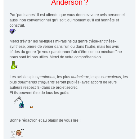
Anderson ?
Par 'partisanes', il est attendu que vous donniez votre avis personnel
aussi non conventionnel qu'il soit, du moment qu'il est honnête et
construit.
Merci d'éviter les mi-figues mi-raisins du genre thèse-antithèse-
synthèse, prière de verser dans l'un ou dans l'autre, mais les avis
tièdes du genre "je veux pas donner l'air d'être con ou méchant" ne
nous sont ici pas utiles. Merci de votre compréhension.
Les avis les plus
pertinents
, les plus
audacieux
, les plus
truculents
, les
plus
gourmands croquants
seront publiés (avec accord de leurs
auteurs respectifs) dans ce projet secret.
Et ils peuvent être de tous les goûts.
Bonne rédaction et au plaisir de vous lire !!