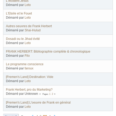
L'Incident Jésus
Démarré par
Leto
L'Etoile et le Fouet
Démarré par
Leto
Autres oeuvres de Frank Herbert
Démarré par
Shai-Hulud
Dosadi ou le Jihad évité
Démarré par
Leto
FRANK HERBERT: Bibliographie complète & chronologique
Démarré par
Filo
Le programme conscience
Démarré par
faroux
[Fremen's Land] Destination: Vide
Démarré par
Leto
Frank Herbert, pro du Marketing?
Démarré par Unknown
Pages
1
2
[Fremen's Land] L'oeuvre de Frank en général
Démarré par
Leto