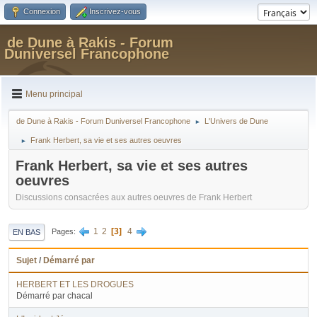
Connexion
Inscrivez-vous
de Dune à Rakis - Forum
Duniversel Francophone
Menu principal
de Dune à Rakis - Forum Duniversel Francophone
L'Univers de Dune
►
Frank Herbert, sa vie et ses autres oeuvres
►
Frank Herbert, sa vie et ses autres
oeuvres
Discussions consacrées aux autres oeuvres de Frank Herbert
1
2
3
4
Pages
EN BAS
Sujet
/
Démarré par
HERBERT ET LES DROGUES
Démarré par chacal