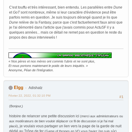
C'est touffu et très intéressant, bien entendu. Les parallèles entre
Dune
et
GoT
sont nombreux, même si leur caractère d'évidence peut être
parfois remis en question. Je suis toujours dérangé quand je lis que
Dune
relève de la Fantasy, parce que c'est factuellement faux ainsi que
je l'ai démontré dans l'article que j'avais commis pour ActuSF il y a
quelques années... mais ce détail ne remet pas en question le reste du
propos des deux interviewés !
« Nos pères et nos mères ont commis l'ubris et ne sont plus,
Et nous portons maintenant le poids de leurs iniquités. »
Anonyme,
Péan de l'Intégration
.
Elgg
Adishatz
Février 22, 2022, 01:32:10 PM
#1
(Bonjour,)
histoire de relancer une petite discussion ici
(merci aux administrateurs ou
aux modérateurs de bien vouloir déplacer ce fil de discussion si je l'ai mal
, je voulais vous partager un lien vers la page de la garde de nuit
placé)
dédié au Trône de fer
.
(Game of thrones en VO vous l'aviez j'en suis sûr)