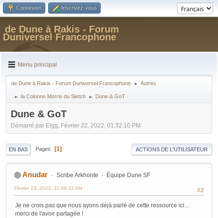
Connexion
Inscrivez-vous
de Dune à Rakis - Forum
Duniversel Francophone
Menu principal
de Dune à Rakis - Forum Duniversel Francophone
Autres
►
la Colonne Morris du Sietch
Dune & GoT
►
►
Dune & GoT
Démarré par Elgg, Février 22, 2022, 01:32:10 PM
1
Pages
EN BAS
ACTIONS DE L'UTILISATEUR
Anudar
Scribe Arkhonte
Équipe Dune SF
Février 23, 2022, 11:38:32 AM
#2
Je ne crois pas que nous ayons déjà parlé de cette ressource ici...
merci de l'avoir partagée !