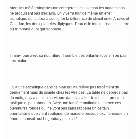
Almost.
The glass can't hear you. Command me.
Alors les météorologistes me corrigeront, mais amha les nuages bas
Almost?
There's authority in her voice. It shakes him out of his 
ne produisent pas d'éclairs. On y verra tout de même un effet
esthétique qui aidera à souligner la différence de climat entre Arrakis et
Bene Gesserit skills take years to learn, Paul. You look 
PAUL
Caladan, les deux planètes diptyques: l'eau et le feu, ou l'eau et la terre
GIVE ME THE WATER.
ou n'importe quoi qui s'oppose.
No.
His words ripple through the air, folding in and around t
mind struggles to defy his command. Has he done it...? Sh
JESSICA
Timmy joue avec sa nourriture. Il semble très enfantin (boyish) ou pas
Almost.
très mature.
PAUL
Almost?
He reaches far across the table and grabs the glass.
il y a une esthétique dans ce plan qui ne relève pas forcément du
dénuement mais du simple chez les Atréides. La table ne déborde pas
PAUL (CONT'D)
de mets, il n'y a pas de serviteurs dans la salle. Un mobilier presque
Better than anyone else has ever done.
rustique et peu abondan. Avec une lumière matinale qui perce ces
ouvertures rondes qui ne vont pas sans rappeler un certain
JESSICA
orientalisme que vient souligner de manière presque oxymoresque un
Better than any man has ever done.
énorme bonsai. oui Legendary paie ce film...
Touché. He lifts his water glass to that, then drinks. An