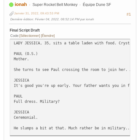
ionah
Super Rocket Belt Monkey
Équipe Dune SF
Janvier 31, 2022, 09:43:53 PM
#1
Dernière édition
: Février 04, 2022, 08:52:14 PM par ionah
Final Script Draft
Code
Sélectionner
Étendre
LADY JESSICA, 35, sits a table laden with food. Crystal g
PAUL (O.S.)
Mother.
She turns to see Paul crossing the room to join her. As h
JESSICA
It's good you're up early. Your father wants you in full 
PAUL
Full dress. Military?
JESSICA
Ceremonial.
He slumps a bit at that. Much rather be in military...
PAUL