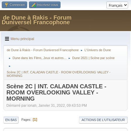
Connexion
Inscrivez-vous
de Dune à Rakis - Forum
Duniversel Francophone
Menu principal
de Dune à Rakis - Forum Duniversel Francophone
L'Univers de Dune
►
Dune dans les Films, Jeux et autres...
Dune 2021 | Scène par scène
►
►
►
Scène 2C | INT. CALADAN CASTLE - ROOM OVERLOOKING VALLEY -
MORNING
Scène 2C | INT. CALADAN CASTLE -
ROOM OVERLOOKING VALLEY -
MORNING
Démarré par ionah, Janvier 31, 2022, 09:43:53 PM
1
Pages
EN BAS
ACTIONS DE L'UTILISATEUR