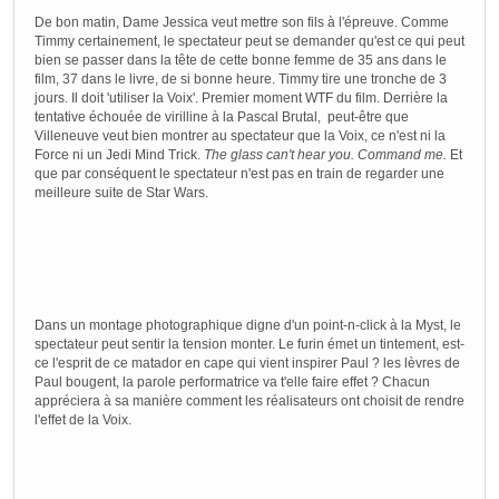
JESSICA (CONT'D)
You look tired. More dreams?
De bon matin, Dame Jessica veut mettre son fils à l'épreuve. Comme
Timmy certainement, le spectateur peut se demander qu'est ce qui peut
He hesitates a moment too long before he gives her the li
bien se passer dans la tête de cette bonne femme de 35 ans dans le
film, 37 dans le livre, de si bonne heure. Timmy tire une tronche de 3
PAUL
jours. Il doit 'utiliser la Voix'. Premier moment WTF du film. Derrière la
No.
tentative échouée de virilline à la Pascal Brutal, peut-être que
Villeneuve veut bien montrer au spectateur que la Voix, ce n'est ni la
Force ni un Jedi Mind Trick.
The glass can't hear you. Command me.
Et
que par conséquent le spectateur n'est pas en train de regarder une
meilleure suite de Star Wars.
Dans un montage photographique digne d'un point-n-click à la Myst, le
spectateur peut sentir la tension monter. Le furin émet un tintement, est-
ce l'esprit de ce matador en cape qui vient inspirer Paul ? les lèvres de
Paul bougent, la parole performatrice va t'elle faire effet ? Chacun
appréciera à sa manière comment les réalisateurs ont choisit de rendre
l'effet de la Voix.