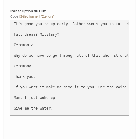
Why do we have to go through all this, when it's already 
Transcription du Film
JESSICA
Code
Sélectionner
Étendre
Ceremony.
It's good you're up early. Father wants you in full dress
Paul can't help but smile at that. His mother has a way o
Full dress? Military?
PAUL
Ceremonial.
I just woke up. Can I please-- ?
Why do we have to go through all of this when it's alread
JESSICA *
If you want it, make me give it to you. Use the Voice.
Ceremony.
A heavy sigh from Paul. Then... fine. He shrugs. Whatever
Thank you.
PAUL *
If you want it make me give it to you. Use the Voice.
GIVE ME THE WATERRRRRR.
Mom, I just woke up.
Lady Jessica is not amused. Not giving him any reaction. 
Give me the water.
PAUL (CONT'D) (intently)
Give. Me. The Water.
The glass can't hear you. Command me.
Nothing happens. He puts his hands up, like... "I tried."
Give me the water.
JESSICA