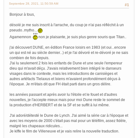
Septembre 28, 2021, 11:50:59 AM
#1
Bonjour à tous,
désolé je me suis inscrit à l'arrache, du coup je n'ai pas réfléchit à un
pseudo..mytho...
Agamemnon
non je plaisante, je suis plus genre souris que Titan..
j'ai découvert DUNE, en édition France loisirs en 1983 (et oui...encore
un qui est né au siècle dernier...) et je l'ai dévoré et re-dévoré je ne sais
combien de fois depuis.
J'ai lu seulement 2 fois les enfants de Dune et une seule l'empereur
dieu qui m'avait déçu. J'avais relativement bien intégré le danseurs
visages dans le contexte, mais les introductions de canisièges et
autres artéfacts Tlelaxus et Ixiens m'avaient profondément déçus à
l'époque. Je m'étais dit que FH était parti dans un gros délire.
les années passant et après avoir lu l'étoile et le fouet et d'autres
nouvelles, je l'accepte mieux mais pour moi Dune reste le sommet de
la production d'HERBERT et de la SF et se suffit à lui même.
J'ai adoré/détesté le Dune de Lynch. J'ai aimé la série car à l'époque et
avec les moyens de 2000 c'était pas mal pour un téléfilm, assez fidèle,
malgré les chapeaux ridicules...
Je kiffe le film de Villeneuve et je vais relire la nouvelle traduction.