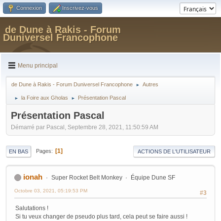
Connexion
Inscrivez-vous
de Dune à Rakis - Forum
Duniversel Francophone
Menu principal
de Dune à Rakis - Forum Duniversel Francophone
Autres
►
la Foire aux Gholas
Présentation Pascal
►
►
Présentation Pascal
Démarré par Pascal, Septembre 28, 2021, 11:50:59 AM
1
Pages
EN BAS
ACTIONS DE L'UTILISATEUR
ionah
Super Rocket Belt Monkey
Équipe Dune SF
Octobre 03, 2021, 05:19:53 PM
#3
Salutations !
Si tu veux changer de pseudo plus tard, cela peut se faire aussi !