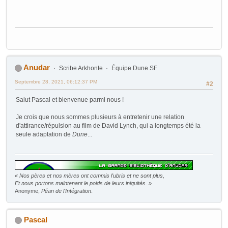
Anudar
Scribe Arkhonte
Équipe Dune SF
Septembre 28, 2021, 06:12:37 PM
#2
Salut Pascal et bienvenue parmi nous !
Je crois que nous sommes plusieurs à entretenir une relation
d'attirance/répulsion au film de David Lynch, qui a longtemps été la
seule adaptation de
Dune
...
« Nos pères et nos mères ont commis l'ubris et ne sont plus,
Et nous portons maintenant le poids de leurs iniquités. »
Anonyme,
Péan de l'Intégration
.
Pascal