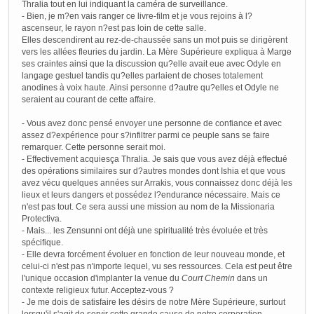
Thralia tout en lui indiquant la caméra de surveillance.
- Bien, je m?en vais ranger ce livre-film et je vous rejoins à l?
ascenseur, le rayon n?est pas loin de cette salle.
Elles descendirent au rez-de-chaussée sans un mot puis se dirigèrent
vers les allées fleuries du jardin. La Mère Supérieure expliqua à Marge
ses craintes ainsi que la discussion qu?elle avait eue avec Odyle en
langage gestuel tandis qu?elles parlaient de choses totalement
anodines à voix haute. Ainsi personne d?autre qu?elles et Odyle ne
seraient au courant de cette affaire.
- Vous avez donc pensé envoyer une personne de confiance et avec
assez d?expérience pour s?infiltrer parmi ce peuple sans se faire
remarquer. Cette personne serait moi.
- Effectivement acquiesça Thralia. Je sais que vous avez déjà effectué
des opérations similaires sur d?autres mondes dont Ishia et que vous
avez vécu quelques années sur Arrakis, vous connaissez donc déjà les
lieux et leurs dangers et possédez l?endurance nécessaire. Mais ce
n'est pas tout. Ce sera aussi une mission au nom de la Missionaria
Protectiva.
- Mais... les Zensunni ont déjà une spiritualité très évoluée et très
spécifique.
- Elle devra forcément évoluer en fonction de leur nouveau monde, et
celui-ci n'est pas n'importe lequel, vu ses ressources. Cela est peut être
l'unique occasion d'implanter la venue du
Court Chemin
dans un
contexte religieux futur. Acceptez-vous ?
- Je me dois de satisfaire les désirs de notre Mère Supérieure, surtout