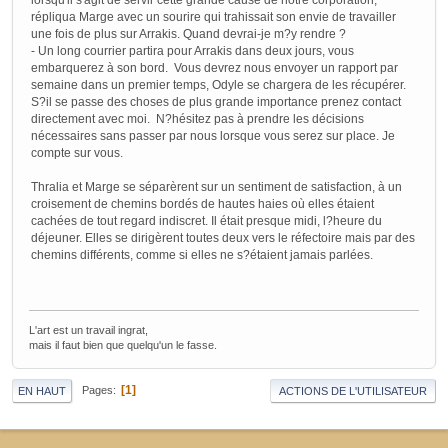
lorsqu'il s'agit de servir cette grande cause de notre corporation,
répliqua Marge avec un sourire qui trahissait son envie de travailler
une fois de plus sur Arrakis. Quand devrai-je m?y rendre ?
- Un long courrier partira pour Arrakis dans deux jours, vous
embarquerez à son bord. Vous devrez nous envoyer un rapport par
semaine dans un premier temps, Odyle se chargera de les récupérer.
S?il se passe des choses de plus grande importance prenez contact
directement avec moi. N?hésitez pas à prendre les décisions
nécessaires sans passer par nous lorsque vous serez sur place. Je
compte sur vous.
Thralia et Marge se séparèrent sur un sentiment de satisfaction, à un
croisement de chemins bordés de hautes haies où elles étaient
cachées de tout regard indiscret. Il était presque midi, l?heure du
déjeuner. Elles se dirigèrent toutes deux vers le réfectoire mais par des
chemins différents, comme si elles ne s?étaient jamais parlées.
L'art est un travail ingrat,
mais il faut bien que quelqu'un le fasse.
1
Pages
EN HAUT
ACTIONS DE L'UTILISATEUR