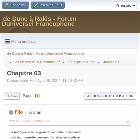
Connexion
Inscrivez-vous
de Dune à Rakis - Forum
Duniversel Francophone
Menu principal
de Dune à Rakis - Forum Duniversel Francophone
Les Ateliers de la Communauté
Le Peuple de Dune
Chapitre 03
►
►
►
Chapitre 03
Démarré par Filo, Avril 08, 2004, 11:50:43 AM
1
Pages
EN BAS
ACTIONS DE L'UTILISATEUR
Filo
veteran
Avril 08, 2004, 11:50:43 AM
#1
La politique et la religion doivent être dissociées,
mais leur contrôle commun doit être, en coulisse,