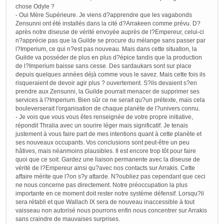
chose Odyle ?
- Oui Mère Supérieure. Je viens d?apprendre que les vagabonds
Zensunni ont été installés dans la cité d?Arrakeen comme prévu. D?
après notre diseuse de vérité envoyée auprès de l?Empereur, celui-ci
n?apprécie pas que la Guilde se procure du mélange sans passer par
l?Imperium, ce qui n?est pas nouveau. Mais dans cette situation, la
Guilde va posséder de plus en plus d?épice tandis que la production
de l?Imperium baisse sans cesse. Des sardaukars sont sur place
depuis quelques années déjà comme vous le savez. Mais cette fois ils
risqueraient de devoir agir plus ? ouvertement. S?ils devaient s?en
prendre aux Zensunni, la Guilde pourrait menacer de supprimer ses
services à l?Imperium. Bien sûr ce ne serait qu?un prétexte, mais cela
bouleverserait l'organisation de chaque planète de l?univers connu.
- Je vois que vous vous êtes renseignée de votre propre initiative,
répondit Thralia avec un sourire léger mais significatif. Je tenais
justement à vous faire part de mes intentions quant à cette planète et
ses nouveaux occupants. Vos conclusions sont peut-être un peu
hâtives, mais néanmoins plausibles. Il est encore trop tôt pour faire
quoi que ce soit. Gardez une liaison permanente avec la diseuse de
vérité de l?Empereur ainsi qu?avec nos contacts sur Arrakis. Cette
affaire mérite que l?on s?y attarde. N?oubliez pas cependant que ceci
ne nous concerne pas directement. Notre préoccupation la plus
importante en ce moment doit rester notre système défensif. Lorsqu?il
sera rétabli et que Wallach IX sera de nouveau inaccessible à tout
vaisseau non autorisé nous pourrons enfin nous concentrer sur Arrakis
sans craindre de mauvaises surprises.