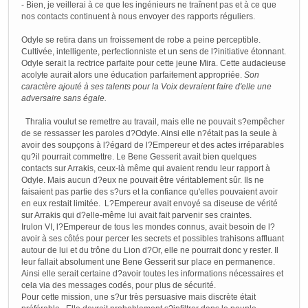
- Bien, je veillerai à ce que les ingénieurs ne traînent pas et à ce que
nos contacts continuent à nous envoyer des rapports réguliers.
Odyle se retira dans un froissement de robe a peine perceptible.
Cultivée, intelligente, perfectionniste et un sens de l?initiative étonnant.
Odyle serait la rectrice parfaite pour cette jeune Mira. Cette audacieuse
acolyte aurait alors une éducation parfaitement appropriée.
Son
caractère ajouté à ses talents pour la Voix devraient faire d'elle une
adversaire sans égale.
Thralia voulut se remettre au travail, mais elle ne pouvait s?empêcher
de se ressasser les paroles d?Odyle. Ainsi elle n?était pas la seule à
avoir des soupçons à l?égard de l?Empereur et des actes irréparables
qu?il pourrait commettre. Le Bene Gesserit avait bien quelques
contacts sur Arrakis, ceux-là même qui avaient rendu leur rapport à
Odyle. Mais aucun d?eux ne pouvait être véritablement sûr. Ils ne
faisaient pas partie des s?urs et la confiance qu'elles pouvaient avoir
en eux restait limitée. L?Empereur avait envoyé sa diseuse de vérité
sur Arrakis qui d?elle-même lui avait fait parvenir ses craintes.
Irulon VI, l?Empereur de tous les mondes connus, avait besoin de l?
avoir à ses côtés pour percer les secrets et possibles trahisons affluant
autour de lui et du trône du Lion d?Or, elle ne pourrait donc y rester. Il
leur fallait absolument une Bene Gesserit sur place en permanence.
Ainsi elle serait certaine d?avoir toutes les informations nécessaires et
cela via des messages codés, pour plus de sécurité.
Pour cette mission, une s?ur très persuasive mais discrète était