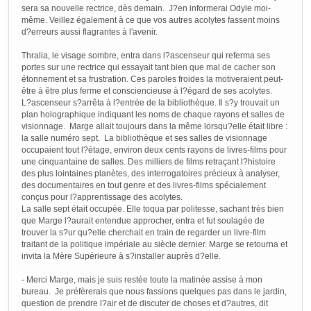
sera sa nouvelle rectrice, dès demain. J?en informerai Odyle moi-
même. Veillez également à ce que vos autres acolytes fassent moins
d?erreurs aussi flagrantes à l'avenir.
Thralia, le visage sombre, entra dans l?ascenseur qui referma ses
portes sur une rectrice qui essayait tant bien que mal de cacher son
étonnement et sa frustration. Ces paroles froides la motiveraient peut-
être à être plus ferme et consciencieuse à l?égard de ses acolytes.
L?ascenseur s?arrêta à l?entrée de la bibliothèque. Il s?y trouvait un
plan holographique indiquant les noms de chaque rayons et salles de
visionnage. Marge allait toujours dans la même lorsqu?elle était libre :
la salle numéro sept. La bibliothèque et ses salles de visionnage
occupaient tout l?étage, environ deux cents rayons de livres-films pour
une cinquantaine de salles. Des milliers de films retraçant l?histoire
des plus lointaines planètes, des interrogatoires précieux à analyser,
des documentaires en tout genre et des livres-films spécialement
conçus pour l?apprentissage des acolytes.
La salle sept était occupée. Elle toqua par politesse, sachant très bien
que Marge l?aurait entendue approcher, entra et fut soulagée de
trouver la s?ur qu?elle cherchait en train de regarder un livre-film
traitant de la politique impériale au siècle dernier. Marge se retourna et
invita la Mère Supérieure à s?installer auprès d?elle.
- Merci Marge, mais je suis restée toute la matinée assise à mon
bureau. Je préfèrerais que nous fassions quelques pas dans le jardin,
question de prendre l?air et de discuter de choses et d?autres, dit