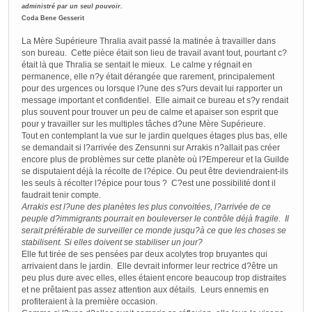
administré par un seul pouvoir.
Coda Bene Gesserit
La Mère Supérieure Thralia avait passé la matinée à travailler dans
son bureau. Cette pièce était son lieu de travail avant tout, pourtant c?
était là que Thralia se sentait le mieux. Le calme y régnait en
permanence, elle n?y était dérangée que rarement, principalement
pour des urgences ou lorsque l?une des s?urs devait lui rapporter un
message important et confidentiel. Elle aimait ce bureau et s?y rendait
plus souvent pour trouver un peu de calme et apaiser son esprit que
pour y travailler sur les multiples tâches d?une Mère Supérieure.
Tout en contemplant la vue sur le jardin quelques étages plus bas, elle
se demandait si l?arrivée des Zensunni sur Arrakis n?allait pas créer
encore plus de problèmes sur cette planète où l?Empereur et la Guilde
se disputaient déjà la récolte de l?épice. Ou peut être deviendraient-ils
les seuls à récolter l?épice pour tous ? C?est une possibilité dont il
faudrait tenir compte.
Arrakis est l?une des planètes les plus convoitées, l?arrivée de ce
peuple d?immigrants pourrait en bouleverser le contrôle déjà fragile. Il
serait préférable de surveiller ce monde jusqu?à ce que les choses se
stabilisent. Si elles doivent se stabiliser un jour?
Elle fut tirée de ses pensées par deux acolytes trop bruyantes qui
arrivaient dans le jardin. Elle devrait informer leur rectrice d?être un
peu plus dure avec elles, elles étaient encore beaucoup trop distraites
et ne prêtaient pas assez attention aux détails. Leurs ennemis en
profiteraient à la première occasion.