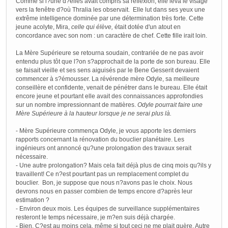
Comme si l?une d?elles avait compris sa réflexion, elle leva le visage
vers la fenêtre d?où Thralia les observait. Elle lut dans ses yeux une
extrême intelligence dominée par une détermination très forte. Cette
jeune acolyte, Mira,
celle qui élève,
était dotée d'un atout en
concordance avec son nom : un caractère de chef. Cette fille irait loin.
La Mère Supérieure se retourna soudain, contrariée de ne pas avoir
entendu plus tôt que l?on s?approchait de la porte de son bureau. Elle
se faisait vieille et ses sens aiguisés par le Bene Gesserit devaient
commencer à s?émousser. La révérende mère Odyle, sa meilleure
conseillère et confidente, venait de pénétrer dans le bureau. Elle était
encore jeune et pourtant elle avait des connaissances approfondies
sur un nombre impressionnant de matières.
Odyle pourrait faire une
Mère Supérieure à la hauteur lorsque je ne serai plus là.
- Mère Supérieure commença Odyle, je vous apporte les derniers
rapports concernant la rénovation du bouclier planétaire. Les
ingénieurs ont annoncé qu?une prolongation des travaux serait
nécessaire.
- Une autre prolongation? Mais cela fait déjà plus de cinq mois qu?ils y
travaillent! Ce n?est pourtant pas un remplacement complet du
bouclier. Bon, je suppose que nous n?avons pas le choix. Nous
devrons nous en passer combien de temps encore d?après leur
estimation ?
- Environ deux mois. Les équipes de surveillance supplémentaires
resteront le temps nécessaire, je m?en suis déjà chargée.
- Bien. C?est au moins cela, même si tout ceci ne me plait guère. Autre