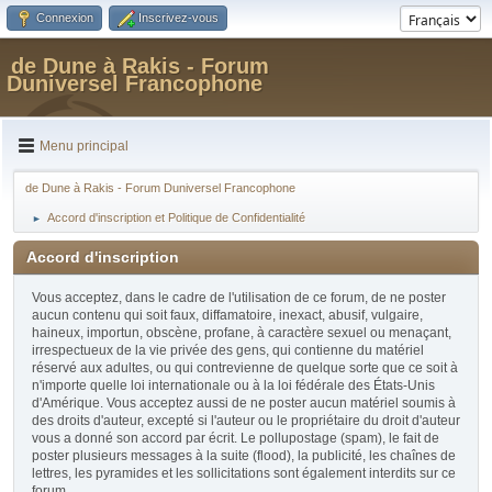
Connexion
Inscrivez-vous
de Dune à Rakis - Forum
Duniversel Francophone
Menu principal
de Dune à Rakis - Forum Duniversel Francophone
Accord d'inscription et Politique de Confidentialité
►
Accord d'inscription
Vous acceptez, dans le cadre de l'utilisation de ce forum, de ne poster
aucun contenu qui soit faux, diffamatoire, inexact, abusif, vulgaire,
haineux, importun, obscène, profane, à caractère sexuel ou menaçant,
irrespectueux de la vie privée des gens, qui contienne du matériel
réservé aux adultes, ou qui contrevienne de quelque sorte que ce soit à
n'importe quelle loi internationale ou à la loi fédérale des États-Unis
d'Amérique. Vous acceptez aussi de ne poster aucun matériel soumis à
des droits d'auteur, excepté si l'auteur ou le propriétaire du droit d'auteur
vous a donné son accord par écrit. Le pollupostage (spam), le fait de
poster plusieurs messages à la suite (flood), la publicité, les chaînes de
lettres, les pyramides et les sollicitations sont également interdits sur ce
forum.