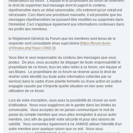
modérateurs du forum. L'équipe et le propriétaire du forum se réservent
le droit de supprimer tout message dont ils jugent le contenu
répréhensible dans un délai raisonnable, s'ils estiment qu'un retrait est
nécessaire. Ceci étant une procédure manuelle, il est possible que les
messages répréhensibles ne puissent être modifiés ou supprimés dans
l'immédiat. Ceci s'applique également aux informations contenues dans
les profils des membres.
le Règlement Général du Forum que les membres sont tenus de le
respecter sont consultable dnas sujet idoine [
https://forum.dune-
sf.fr/index.php?topic=2960.0
]
Vous êtes le seul responsable du contenu des messages que vous
postez. De plus, vous acceptez de dégager de toute responsabilité le
propriétaire de ce forum, tous les sites reliés à ce forum, son équipe et
ses filiales. Le propriétaire de ce forum se réserve aussi le droit de
révéler votre identité (ou toute autre information collectée par ce
service) dans le cadre d'une plainte formelle ou d'une action en justice
engagée causée par n'importe quelle situation en lien avec votre
utilisation de ce forum.
Lors de votre inscription, vous avez la possibilité de choisir un nom
d'utilisateur. Nous vous suggérons de le garder dans les limites du
convenable. Vous acceptez de ne jamais communiquer le mot de
passe du compte membre que vous allez enregistrer à aucun autre
membre, ceci afin de garantir votre sécurité et pour des raisons de
validité. Vous consentez également à ne JAMAIS utiliser l'identité d'un
autre membre pour quelque raison que ce soit. Nous vous