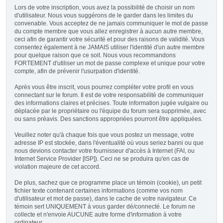
Lors de votre inscription, vous avez la possibilité de choisir un nom
d'utilisateur. Nous vous suggérons de le garder dans les limites du
convenable. Vous acceptez de ne jamais communiquer le mot de passe
du compte membre que vous allez enregistrer à aucun autre membre,
ceci afin de garantir votre sécurité et pour des raisons de validité. Vous
consentez également à ne JAMAIS utiliser l'identité d'un autre membre
pour quelque raison que ce soit. Nous vous recommandons
FORTEMENT d'utiliser un mot de passe complexe et unique pour votre
compte, afin de prévenir l'usurpation d'identité.
Après vous être inscrit, vous pourrez compléter votre profil en vous
connectant sur le forum. Il est de votre responsabilité de communiquer
des informations claires et précises. Toute information jugée vulgaire ou
déplacée par le propriétaire ou l'équipe du forum sera supprimée, avec
ou sans préavis. Des sanctions appropriées pourront être appliquées.
Veuillez noter qu'à chaque fois que vous postez un message, votre
adresse IP est stockée, dans l'éventualité où vous seriez banni ou que
nous devions contacter votre fournisseur d'accès à Internet (FAI, ou
Internet Service Provider [ISP]). Ceci ne se produira qu'en cas de
violation majeure de cet accord.
De plus, sachez que ce programme place un témoin (cookie), un petit
fichier texte contenant certaines informations (comme vos nom
d'utilisateur et mot de passe), dans le cache de votre navigateur. Ce
témoin sert UNIQUEMENT à vous garder dé/connecté. Le forum ne
collecte et n'envoie AUCUNE autre forme d'information à votre
ordinateur.