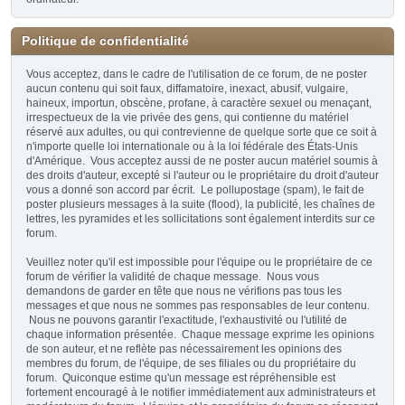
Politique de confidentialité
Vous acceptez, dans le cadre de l'utilisation de ce forum, de ne poster
aucun contenu qui soit faux, diffamatoire, inexact, abusif, vulgaire,
haineux, importun, obscène, profane, à caractère sexuel ou menaçant,
irrespectueux de la vie privée des gens, qui contienne du matériel
réservé aux adultes, ou qui contrevienne de quelque sorte que ce soit à
n'importe quelle loi internationale ou à la loi fédérale des États-Unis
d'Amérique. Vous acceptez aussi de ne poster aucun matériel soumis à
des droits d'auteur, excepté si l'auteur ou le propriétaire du droit d'auteur
vous a donné son accord par écrit. Le pollupostage (spam), le fait de
poster plusieurs messages à la suite (flood), la publicité, les chaînes de
lettres, les pyramides et les sollicitations sont également interdits sur ce
forum.
Veuillez noter qu'il est impossible pour l'équipe ou le propriétaire de ce
forum de vérifier la validité de chaque message. Nous vous
demandons de garder en tête que nous ne vérifions pas tous les
messages et que nous ne sommes pas responsables de leur contenu.
Nous ne pouvons garantir l'exactitude, l'exhaustivité ou l'utilité de
chaque information présentée. Chaque message exprime les opinions
de son auteur, et ne reflète pas nécessairement les opinions des
membres du forum, de l'équipe, de ses filiales ou du propriétaire du
forum. Quiconque estime qu'un message est répréhensible est
fortement encouragé à le notifier immédiatement aux administrateurs et