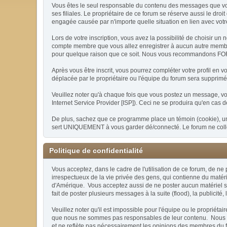
Vous êtes le seul responsable du contenu des messages que vous 
ses filiales. Le propriétaire de ce forum se réserve aussi le droi
engagée causée par n'importe quelle situation en lien avec votre
Lors de votre inscription, vous avez la possibilité de choisir 
compte membre que vous allez enregistrer à aucun autre membre, 
pour quelque raison que ce soit. Nous vous recommandons FORTE
Après vous être inscrit, vous pourrez compléter votre profil en 
déplacée par le propriétaire ou l'équipe du forum sera supprim
Veuillez noter qu'à chaque fois que vous postez un message, vot
Internet Service Provider [ISP]). Ceci ne se produira qu'en cas 
De plus, sachez que ce programme place un témoin (cookie), un p
sert UNIQUEMENT à vous garder dé/connecté. Le forum ne collec
Politique de confidentialité
Vous acceptez, dans le cadre de l'utilisation de ce forum, de ne
irrespectueux de la vie privée des gens, qui contienne du matéri
d'Amérique. Vous acceptez aussi de ne poster aucun matériel soum
fait de poster plusieurs messages à la suite (flood), la publicité,
Veuillez noter qu'il est impossible pour l'équipe ou le proprié
que nous ne sommes pas responsables de leur contenu. Nous ne 
et ne reflète pas nécessairement les opinions des membres du f