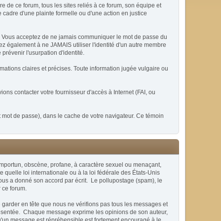
de ce forum, tous les sites reliés à ce forum, son équipe et
le cadre d'une plainte formelle ou d'une action en justice
ble. Vous acceptez de ne jamais communiquer le mot de passe du
ez également à ne JAMAIS utiliser l'identité d'un autre membre
évenir l'usurpation d'identité.
mations claires et précises. Toute information jugée vulgaire ou
ons contacter votre fournisseur d'accès à Internet (FAI, ou
t mot de passe), dans le cache de votre navigateur. Ce témoin
x, importun, obscène, profane, à caractère sexuel ou menaçant,
quelle loi internationale ou à la loi fédérale des États-Unis
vous a donné son accord par écrit. Le pollupostage (spam), le
r ce forum.
e garder en tête que nous ne vérifions pas tous les messages et
présentée. Chaque message exprime les opinions de son auteur,
qu'un message est répréhensible est fortement encouragé à le