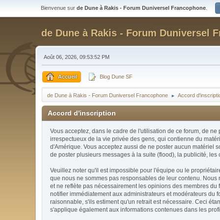
Bienvenue sur
de Dune à Rakis - Forum Duniversel Francophone
.
de Dune à Rakis - Forum Duniversel 
Août 06, 2026, 09:53:52 PM
Accueil
Blog Dune SF
de Dune à Rakis - Forum Duniversel Francophone
Accord d'inscriptio
►
Accord d'inscription
Vous acceptez, dans le cadre de l'utilisation de ce forum, de ne
irrespectueux de la vie privée des gens, qui contienne du matéri
d'Amérique. Vous acceptez aussi de ne poster aucun matériel soum
de poster plusieurs messages à la suite (flood), la publicité, les 
Veuillez noter qu'il est impossible pour l'équipe ou le proprié
que nous ne sommes pas responsables de leur contenu. Nous ne p
et ne reflète pas nécessairement les opinions des membres du f
notifier immédiatement aux administrateurs et modérateurs du fo
raisonnable, s'ils estiment qu'un retrait est nécessaire. Ceci 
s'applique également aux informations contenues dans les prof