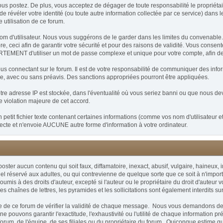
postez. De plus, vous acceptez de dégager de toute responsabilité le propriétaire 
t de révéler votre identité (ou toute autre information collectée par ce service) dans 
 utilisation de ce forum.
un nom d'utilisateur. Nous vous suggérons de le garder dans les limites du convena
ceci afin de garantir votre sécurité et pour des raisons de validité. Vous consent
MENT d'utiliser un mot de passe complexe et unique pour votre compte, afin de pr
vous connectant sur le forum. Il est de votre responsabilité de communiquer des infor
ée, avec ou sans préavis. Des sanctions appropriées pourront être appliquées.
re adresse IP est stockée, dans l'éventualité où vous seriez banni ou que nous devi
de violation majeure de cet accord.
etit fichier texte contenant certaines informations (comme vos nom d'utilisateur e
te et n'envoie AUCUNE autre forme d'information à votre ordinateur.
 poster aucun contenu qui soit faux, diffamatoire, inexact, abusif, vulgaire, haineu
el réservé aux adultes, ou qui contrevienne de quelque sorte que ce soit à n'importe 
is à des droits d'auteur, excepté si l'auteur ou le propriétaire du droit d'auteur 
 les chaînes de lettres, les pyramides et les sollicitations sont également interdits su
taire de ce forum de vérifier la validité de chaque message. Nous vous demandons d
pouvons garantir l'exactitude, l'exhaustivité ou l'utilité de chaque information 
orum, de l'équipe, de ses filiales ou du propriétaire du forum. Quiconque estime 