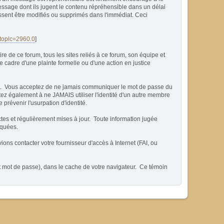
essage dont ils jugent le contenu répréhensible dans un délai
issent être modifiés ou supprimés dans l'immédiat. Ceci
?topic=2960.0
]
 de ce forum, tous les sites reliés à ce forum, son équipe et
 le cadre d'une plainte formelle ou d'une action en justice
able. Vous acceptez de ne jamais communiquer le mot de passe du
tez également à ne JAMAIS utiliser l'identité d'un autre membre
évenir l'usurpation d'identité.
ctes et régulièrement mises à jour. Toute information jugée
iquées.
ons contacter votre fournisseur d'accès à Internet (FAI, ou
et mot de passe), dans le cache de votre navigateur. Ce témoin