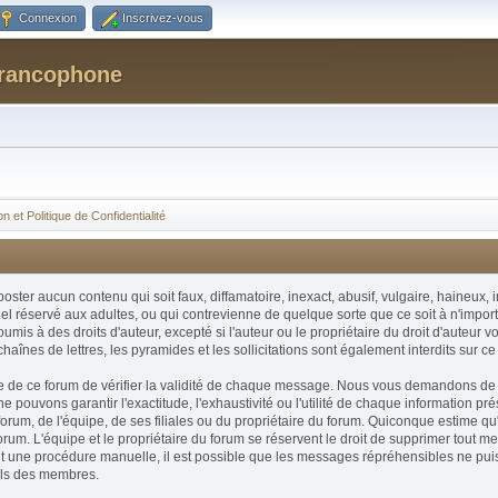
Connexion
Inscrivez-vous
Francophone
n et Politique de Confidentialité
 poster aucun contenu qui soit faux, diffamatoire, inexact, abusif, vulgaire, haineu
el réservé aux adultes, ou qui contrevienne de quelque sorte que ce soit à n'importe 
is à des droits d'auteur, excepté si l'auteur ou le propriétaire du droit d'auteur v
chaînes de lettres, les pyramides et les sollicitations sont également interdits sur ce
taire de ce forum de vérifier la validité de chaque message. Nous vous demandons de
ouvons garantir l'exactitude, l'exhaustivité ou l'utilité de chaque information 
orum, de l'équipe, de ses filiales ou du propriétaire du forum. Quiconque estime q
rum. L'équipe et le propriétaire du forum se réservent le droit de supprimer tout m
étant une procédure manuelle, il est possible que les messages répréhensibles ne pu
ils des membres.