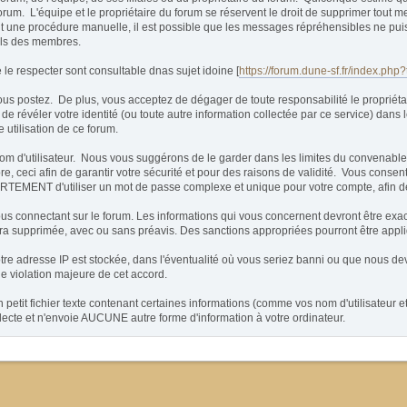
rum. L'équipe et le propriétaire du forum se réservent le droit de supprimer tout m
étant une procédure manuelle, il est possible que les messages répréhensibles ne pu
ils des membres.
e respecter sont consultable dnas sujet idoine [
https://forum.dune-sf.fr/index.php
postez. De plus, vous acceptez de dégager de toute responsabilité le propriétaire
t de révéler votre identité (ou toute autre information collectée par ce service) dans
 utilisation de ce forum.
 un nom d'utilisateur. Nous vous suggérons de le garder dans les limites du conven
ceci afin de garantir votre sécurité et pour des raisons de validité. Vous consen
MENT d'utiliser un mot de passe complexe et unique pour votre compte, afin de pr
vous connectant sur le forum. Les informations qui vous concernent devront être exa
sera supprimée, avec ou sans préavis. Des sanctions appropriées pourront être appl
re adresse IP est stockée, dans l'éventualité où vous seriez banni ou que nous devi
de violation majeure de cet accord.
etit fichier texte contenant certaines informations (comme vos nom d'utilisateur 
te et n'envoie AUCUNE autre forme d'information à votre ordinateur.