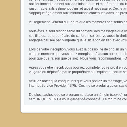
notifier immédiatement aux administrateurs et modérateurs du fo
raisonnable, s'ils estiment qu'un retrait est nécessaire. Ceci 
s'applique également aux informations contenues dans les prof
le Règlement Général du Forum que les membres sont tenus de l
Vous êtes le seul responsable du contenu des messages que vous 
ses filiales. Le propriétaire de ce forum se réserve aussi le droi
engagée causée par n'importe quelle situation en lien avec votre
Lors de votre inscription, vous avez la possibilité de choisir
compte membre que vous allez enregistrer à aucun autre membre, 
pour quelque raison que ce soit. Nous vous recommandons FORTE
Après vous être inscrit, vous pourrez compléter votre profil en 
vulgaire ou déplacée par le propriétaire ou l'équipe du forum 
Veuillez noter qu'à chaque fois que vous postez un message, vot
Internet Service Provider [ISP]). Ceci ne se produira qu'en cas 
De plus, sachez que ce programme place un témoin (cookie), un p
sert UNIQUEMENT à vous garder dé/connecté. Le forum ne collec