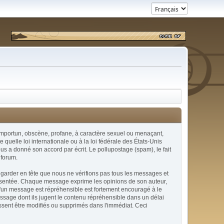
x, importun, obscène, profane, à caractère sexuel ou menaçant,
quelle loi internationale ou à la loi fédérale des États-Unis
ous a donné son accord par écrit. Le pollupostage (spam), le fait
 forum.
 garder en tête que nous ne vérifions pas tous les messages et
présentée. Chaque message exprime les opinions de son auteur,
u'un message est répréhensible est fortement encouragé à le
essage dont ils jugent le contenu répréhensible dans un délai
issent être modifiés ou supprimés dans l'immédiat. Ceci