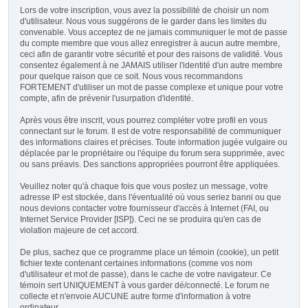
Lors de votre inscription, vous avez la possibilité de choisir un nom
d'utilisateur. Nous vous suggérons de le garder dans les limites du
convenable. Vous acceptez de ne jamais communiquer le mot de passe
du compte membre que vous allez enregistrer à aucun autre membre,
ceci afin de garantir votre sécurité et pour des raisons de validité. Vous
consentez également à ne JAMAIS utiliser l'identité d'un autre membre
pour quelque raison que ce soit. Nous vous recommandons
FORTEMENT d'utiliser un mot de passe complexe et unique pour votre
compte, afin de prévenir l'usurpation d'identité.
Après vous être inscrit, vous pourrez compléter votre profil en vous
connectant sur le forum. Il est de votre responsabilité de communiquer
des informations claires et précises. Toute information jugée vulgaire ou
déplacée par le propriétaire ou l'équipe du forum sera supprimée, avec
ou sans préavis. Des sanctions appropriées pourront être appliquées.
Veuillez noter qu'à chaque fois que vous postez un message, votre
adresse IP est stockée, dans l'éventualité où vous seriez banni ou que
nous devions contacter votre fournisseur d'accès à Internet (FAI, ou
Internet Service Provider [ISP]). Ceci ne se produira qu'en cas de
violation majeure de cet accord.
De plus, sachez que ce programme place un témoin (cookie), un petit
fichier texte contenant certaines informations (comme vos nom
d'utilisateur et mot de passe), dans le cache de votre navigateur. Ce
témoin sert UNIQUEMENT à vous garder dé/connecté. Le forum ne
collecte et n'envoie AUCUNE autre forme d'information à votre
ordinateur.