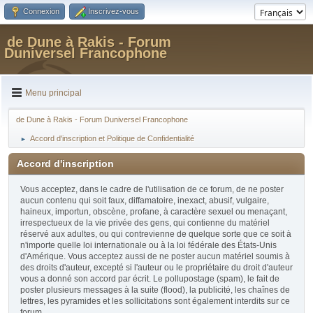
Connexion
Inscrivez-vous
de Dune à Rakis - Forum
Duniversel Francophone
Menu principal
de Dune à Rakis - Forum Duniversel Francophone
Accord d'inscription et Politique de Confidentialité
►
Accord d'inscription
Vous acceptez, dans le cadre de l'utilisation de ce forum, de ne poster
aucun contenu qui soit faux, diffamatoire, inexact, abusif, vulgaire,
haineux, importun, obscène, profane, à caractère sexuel ou menaçant,
irrespectueux de la vie privée des gens, qui contienne du matériel
réservé aux adultes, ou qui contrevienne de quelque sorte que ce soit à
n'importe quelle loi internationale ou à la loi fédérale des États-Unis
d'Amérique. Vous acceptez aussi de ne poster aucun matériel soumis à
des droits d'auteur, excepté si l'auteur ou le propriétaire du droit d'auteur
vous a donné son accord par écrit. Le pollupostage (spam), le fait de
poster plusieurs messages à la suite (flood), la publicité, les chaînes de
lettres, les pyramides et les sollicitations sont également interdits sur ce
forum.