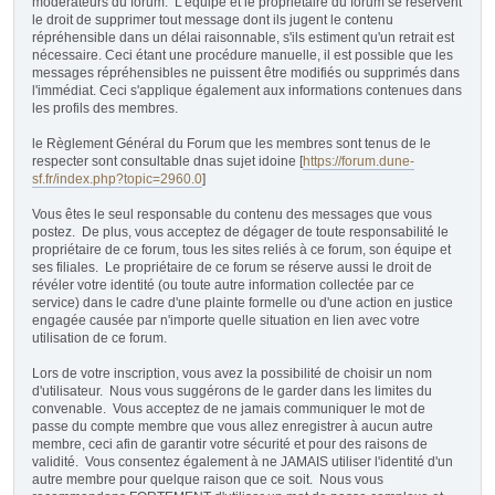
modérateurs du forum. L'équipe et le propriétaire du forum se réservent
le droit de supprimer tout message dont ils jugent le contenu
répréhensible dans un délai raisonnable, s'ils estiment qu'un retrait est
nécessaire. Ceci étant une procédure manuelle, il est possible que les
messages répréhensibles ne puissent être modifiés ou supprimés dans
l'immédiat. Ceci s'applique également aux informations contenues dans
les profils des membres.
le Règlement Général du Forum que les membres sont tenus de le
respecter sont consultable dnas sujet idoine [
https://forum.dune-
sf.fr/index.php?topic=2960.0
]
Vous êtes le seul responsable du contenu des messages que vous
postez. De plus, vous acceptez de dégager de toute responsabilité le
propriétaire de ce forum, tous les sites reliés à ce forum, son équipe et
ses filiales. Le propriétaire de ce forum se réserve aussi le droit de
révéler votre identité (ou toute autre information collectée par ce
service) dans le cadre d'une plainte formelle ou d'une action en justice
engagée causée par n'importe quelle situation en lien avec votre
utilisation de ce forum.
Lors de votre inscription, vous avez la possibilité de choisir un nom
d'utilisateur. Nous vous suggérons de le garder dans les limites du
convenable. Vous acceptez de ne jamais communiquer le mot de
passe du compte membre que vous allez enregistrer à aucun autre
membre, ceci afin de garantir votre sécurité et pour des raisons de
validité. Vous consentez également à ne JAMAIS utiliser l'identité d'un
autre membre pour quelque raison que ce soit. Nous vous