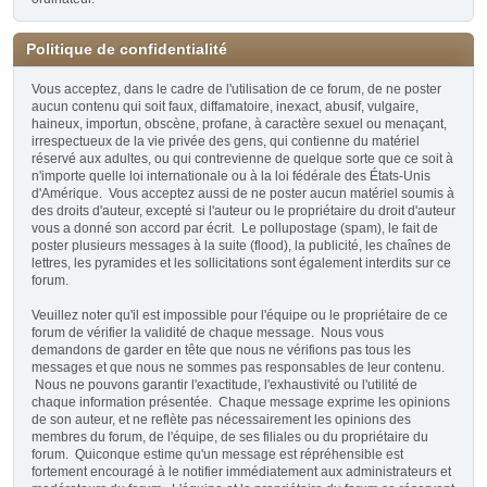
Politique de confidentialité
Vous acceptez, dans le cadre de l'utilisation de ce forum, de ne poster
aucun contenu qui soit faux, diffamatoire, inexact, abusif, vulgaire,
haineux, importun, obscène, profane, à caractère sexuel ou menaçant,
irrespectueux de la vie privée des gens, qui contienne du matériel
réservé aux adultes, ou qui contrevienne de quelque sorte que ce soit à
n'importe quelle loi internationale ou à la loi fédérale des États-Unis
d'Amérique. Vous acceptez aussi de ne poster aucun matériel soumis à
des droits d'auteur, excepté si l'auteur ou le propriétaire du droit d'auteur
vous a donné son accord par écrit. Le pollupostage (spam), le fait de
poster plusieurs messages à la suite (flood), la publicité, les chaînes de
lettres, les pyramides et les sollicitations sont également interdits sur ce
forum.
Veuillez noter qu'il est impossible pour l'équipe ou le propriétaire de ce
forum de vérifier la validité de chaque message. Nous vous
demandons de garder en tête que nous ne vérifions pas tous les
messages et que nous ne sommes pas responsables de leur contenu.
Nous ne pouvons garantir l'exactitude, l'exhaustivité ou l'utilité de
chaque information présentée. Chaque message exprime les opinions
de son auteur, et ne reflète pas nécessairement les opinions des
membres du forum, de l'équipe, de ses filiales ou du propriétaire du
forum. Quiconque estime qu'un message est répréhensible est
fortement encouragé à le notifier immédiatement aux administrateurs et