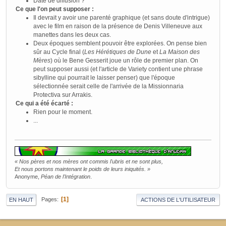
Date de diffusion ?
Ce que l'on peut supposer :
Il devrait y avoir une parenté graphique (et sans doute d'intrigue)
avec le film en raison de la présence de Denis Villeneuve aux
manettes dans les deux cas.
Deux époques semblent pouvoir être explorées. On pense bien
sûr au Cycle final (
Les Hérétiques de Dune
et
La Maison des
Mères
) où le Bene Gesserit joue un rôle de premier plan. On
peut supposer aussi (et l'article de Variety contient une phrase
sibylline qui pourrait le laisser penser) que l'époque
sélectionnée serait celle de l'arrivée de la Missionnaria
Protectiva sur Arrakis.
Ce qui a été écarté :
Rien pour le moment.
...
« Nos pères et nos mères ont commis l'ubris et ne sont plus,
Et nous portons maintenant le poids de leurs iniquités. »
Anonyme,
Péan de l'Intégration
.
1
Pages
EN HAUT
ACTIONS DE L'UTILISATEUR