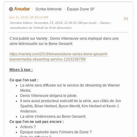
Anudar
Scribe Arkhonte
Équipe Dune SF
Juin 11, 2019, 06:30:12 AM
#1
Dernière édition
: Novembre 15, 2024, 11:36:52 AM par ionah
Raison
:
actualisation de l'intitulé du fil de discussion
C'est publié sur Variety : Denis Villeneuve sera impliqué dans une
série télévisuelle sur le Bene Gesserit.
https://variety.com/2019/tv/news/dune-series-bene-gesserit-
warnermedia-streaming-service-1203238799/
Mises à jour :
Ce que l'on sait :
La série sera diffusée sur le service de streaming de Warner
Media.
Denis Villeneuve dirigera le pilote.
Il sera aussi producteur exécutif de la série, aux côtés de Jon
Spaihts, Brian Herbert, Byron Merritt, Kim Herbert et Kevin J.
Anderson.
La série s'intéressera au Bene Gesserit.
Ce que l'on ne sait pas encore :
Acteurs ?
Epoque explorée dans l'Univers de Dune ?