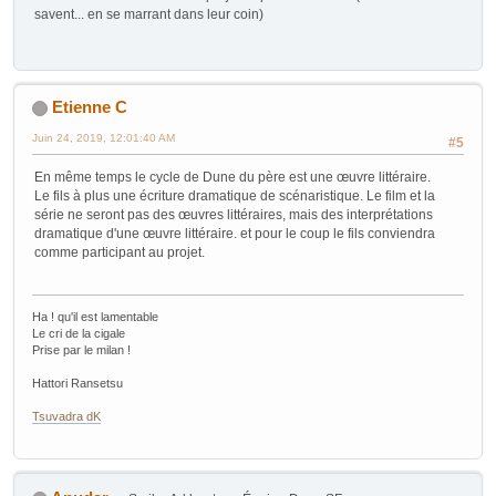
savent... en se marrant dans leur coin)
Etienne C
Juin 24, 2019, 12:01:40 AM
#5
En même temps le cycle de Dune du père est une œuvre littéraire.
Le fils à plus une écriture dramatique de scénaristique. Le film et la
série ne seront pas des œuvres littéraires, mais des interprétations
dramatique d'une œuvre littéraire. et pour le coup le fils conviendra
comme participant au projet.
Ha ! qu'il est lamentable
Le cri de la cigale
Prise par le milan !
Hattori Ransetsu
Tsuvadra dK