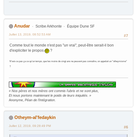
Anudar
Scribe Arkhonte
Équipe Dune SF
Juillet 13, 2019, 08:52:53 AM
#7
Comme tout le monde n'est pas "un vrai", peut-être serait-il bon
d'expliciter le propos
?
N'est-ce pas ça ce qu'un temps, que les moins de vingt ans ne peuvent pas connaître, on appelait un "otheymisme"
?
« Nos pères et nos mères ont commis l'ubris et ne sont plus,
Et nous portons maintenant le poids de leurs iniquités. »
Anonyme,
Péan de l'Intégration
.
Otheym-al'fedaykin
Juillet 12, 2019, 09:28:49 PM
#6