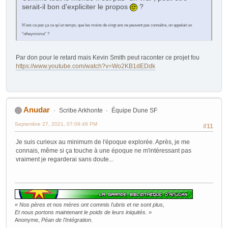
serait-il bon d'expliciter le propos
?
N'est-ce pas ça ce qu'un temps, que les moins de vingt ans ne peuvent pas connaître, on appelait un
"otheymisme" ?
Par don pour le retard mais Kevin Smith peut raconter ce projet fou
https://www.youtube.com/watch?v=Wo2KB1dEDdk
Anudar
Scribe Arkhonte
Équipe Dune SF
Septembre 27, 2021, 07:09:46 PM
#11
Je suis curieux au minimum de l'époque explorée. Après, je me
connais, même si ça touche à une époque ne m'intéressant pas
vraiment je regarderai sans doute...
« Nos pères et nos mères ont commis l'ubris et ne sont plus,
Et nous portons maintenant le poids de leurs iniquités. »
Anonyme,
Péan de l'Intégration
.