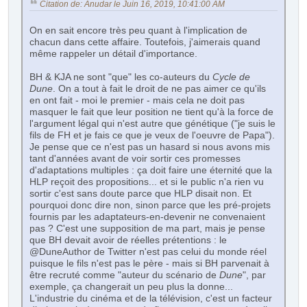
Citation de: Anudar le Juin 16, 2019, 10:41:00 AM
On en sait encore très peu quant à l'implication de
chacun dans cette affaire. Toutefois, j'aimerais quand
même rappeler un détail d'importance.
BH & KJA ne sont "que" les co-auteurs du
Cycle de
Dune
. On a tout à fait le droit de ne pas aimer ce qu'ils
en ont fait - moi le premier - mais cela ne doit pas
masquer le fait que leur position ne tient qu'à la force de
l'argument légal qui n'est autre que génétique ("je suis le
fils de FH et je fais ce que je veux de l'oeuvre de Papa").
Je pense que ce n'est pas un hasard si nous avons mis
tant d'années avant de voir sortir ces promesses
d'adaptations multiples : ça doit faire une éternité que la
HLP reçoit des propositions... et si le public n'a rien vu
sortir c'est sans doute parce que HLP disait non. Et
pourquoi donc dire non, sinon parce que les pré-projets
fournis par les adaptateurs-en-devenir ne convenaient
pas ? C'est une supposition de ma part, mais je pense
que BH devait avoir de réelles prétentions : le
@DuneAuthor de Twitter n'est pas celui du monde réel
puisque le fils n'est pas le père - mais si BH parvenait à
être recruté comme "auteur du scénario de
Dune
", par
exemple, ça changerait un peu plus la donne...
L'industrie du cinéma et de la télévision, c'est un facteur