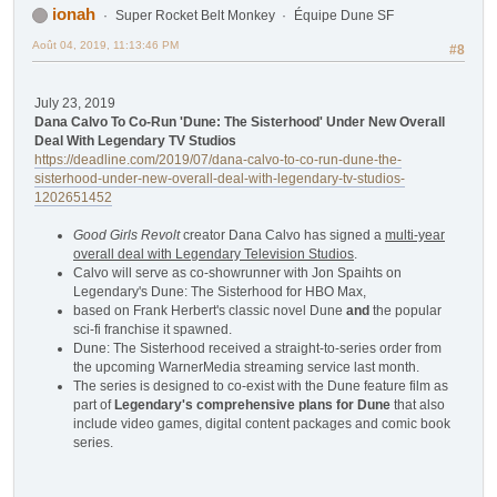
ionah
Super Rocket Belt Monkey
Équipe Dune SF
Août 04, 2019, 11:13:46 PM
#8
July 23, 2019
Dana Calvo To Co-Run 'Dune: The Sisterhood' Under New Overall
Deal With Legendary TV Studios
https://deadline.com/2019/07/dana-calvo-to-co-run-dune-the-
sisterhood-under-new-overall-deal-with-legendary-tv-studios-
1202651452
Good Girls Revolt
creator Dana Calvo has signed a
multi-year
overall deal with Legendary Television Studios
.
Calvo will serve as co-showrunner with Jon Spaihts on
Legendary's Dune: The Sisterhood for HBO Max,
based on Frank Herbert's classic novel Dune
and
the popular
sci-fi franchise it spawned.
Dune: The Sisterhood received a straight-to-series order from
the upcoming WarnerMedia streaming service last month.
The series is designed to co-exist with the Dune feature film as
part of
Legendary's comprehensive plans for Dune
that also
include video games, digital content packages and comic book
series.