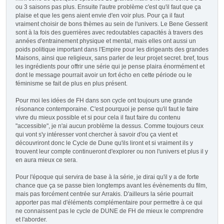
ou 3 saisons pas plus. Ensuite l'autre problème c'est qu'il faut que ça
plaise et que les gens aient envie d'en voir plus. Pour ça il faut
vraiment choisir de bons thèmes au sein de l'univers. Le Bene Gesserit
sont à la fois des guerrières avec redoutables capacités à travers des
années d'entrainement physique et mental, mais elles ont aussi un
poids politique important dans l'Empire pour les dirigeants des grandes
Maisons, ainsi que religieux, sans parler de leur projet secret. bref, tous
les ingrédients pour offrir une série qui je pense plaira énormément et
dont le message pourrait avoir un fort écho en cette période ou le
féminisme se fait de plus en plus présent.
Pour moi les idées de FH dans son cycle ont toujours une grande
résonance contemporaine. C'est pourquoi je pense qu'il faut le faire
vivre du mieux possible et si pour cela il faut faire du contenu
"accessible", je n'ai aucun problème la dessus. Comme toujours ceux
qui vont s'y intéresser vont chercher à savoir d'ou ça vient et
découvriront donc le Cycle de Dune qu'ils liront et si vraiment ils y
trouvent leur compte continueront d'explorer ou non l'univers et plus il y
en aura mieux ce sera.
Pour l'époque qui servira de base à la série, je dirai qu'il y a de forte
chance que ça se passe bien longtemps avant les évènements du film,
mais pas forcément centrée sur Arrakis. D'ailleurs la série pourrait
apporter pas mal d'éléments complémentaire pour permettre à ce qui
ne connaissent pas le cycle de DUNE de FH de mieux le comprendre
et l'aborder.