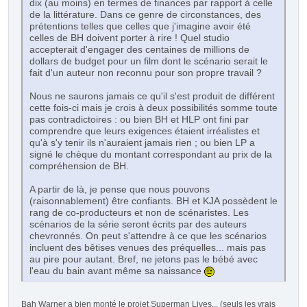
dix (au moins) en termes de finances par rapport à celle
de la littérature. Dans ce genre de circonstances, des
prétentions telles que celles que j'imagine avoir été
celles de BH doivent porter à rire ! Quel studio
accepterait d'engager des centaines de millions de
dollars de budget pour un film dont le scénario serait le
fait d'un auteur non reconnu pour son propre travail ?
Nous ne saurons jamais ce qu'il s'est produit de différent
cette fois-ci mais je crois à deux possibilités somme toute
pas contradictoires : ou bien BH et HLP ont fini par
comprendre que leurs exigences étaient irréalistes et
qu'à s'y tenir ils n'auraient jamais rien ; ou bien LP a
signé le chèque du montant correspondant au prix de la
compréhension de BH.
A partir de là, je pense que nous pouvons
(raisonnablement) être confiants. BH et KJA possèdent le
rang de co-producteurs et non de scénaristes. Les
scénarios de la série seront écrits par des auteurs
chevronnés. On peut s'attendre à ce que les scénarios
incluent des bêtises venues des préquelles... mais pas
au pire pour autant. Bref, ne jetons pas le bébé avec
l'eau du bain avant même sa naissance
Bah Warner a bien monté le projet Superman Lives... (seuls les vrais