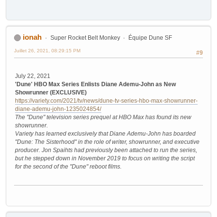
ionah
Super Rocket Belt Monkey
Équipe Dune SF
Juillet 26, 2021, 08:29:15 PM
#9
July 22, 2021
'Dune' HBO Max Series Enlists Diane Ademu-John as New
Showrunner (EXCLUSIVE)
https://variety.com/2021/tv/news/dune-tv-series-hbo-max-showrunner-
diane-ademu-john-1235024854/
The "Dune" television series prequel at HBO Max has found its new
showrunner.
Variety has learned exclusively that Diane Ademu-John has boarded
"Dune: The Sisterhood" in the role of writer, showrunner, and executive
producer. Jon Spaihts had previously been attached to run the series,
but he stepped down in November 2019 to focus on writing the script
for the second of the "Dune" reboot films.