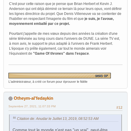
C'est pour cette raison que je pense que Brian Herbert et Kevin J.
Anderson qui ont déjà déminé ce terrain là pour leurs opus, vont définir
les lignes directrice du projet. Que Denis Villeneuve va se contenter de
l'habiller en respectant l'imagerie du film et que
je suis, je l'avoue,
moyennement emballé par ce projet.
Pourtant j'appelle de mes vœux depuis des années la création d'une
série télévisée au long cours dans l'univers de DUNE. La série TV est,
à mon avis, le support le plus adapté à l'univers de Frank Herbert.
L'époque s'y prête également, car tout le monde aimerais voir
l'équivalent de
"Game Of thrones" dans l'espace
.
L'administrateur, à créé ce forum pour éprouver le fidèle
Otheym-al'fedaykin
Septembre 27, 2021, 11:07:33 PM
#12
Citation de: Anudar le Juillet 13, 2019, 08:52:53 AM
Comme tout le monde n'est pas "un vrai", peut-être