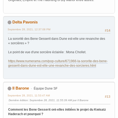
Originals, Empire et The Haunting of Bly Manor entre autres.
Delta Pavonis
Septembre 28, 2021, 12:37:08 PM
#14
La sororité des Bene Gesserit dans Dune est-elle une revanche des
« sorcières » ?
Le point de vue d'une sorcière éclairée : Mona Chollet.
https://www.numerama.com/pop-culture/671966-la-sororite-des-bene-
gesserit-dans-dune-est-elle-une-revanche-des-sorcieres.html
Il Barone
Équipe Dune SF
Septembre 28, 2021, 11:53:47 AM
#13
Dernière édition
: Septembre 28, 2021, 11:55:39 AM par Il Barone
Comment les Bene Gesserit ont-elles initiées le projet du Kwisatz
Haderach et pourquoi ?