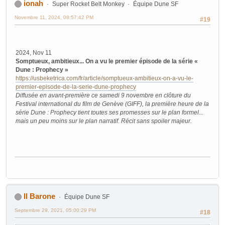
ionah
Super Rocket Belt Monkey
Équipe Dune SF
Novembre 11, 2024, 08:57:42 PM
#19
2024, Nov 11
Somptueux, ambitieux... On a vu le premier épisode de la série «
Dune : Prophecy »
https://usbeketrica.com/fr/article/somptueux-ambitieux-on-a-vu-le-
premier-episode-de-la-serie-dune-prophecy
Diffusée en avant-première ce samedi 9 novembre en clôture du
Festival international du film de Genève (GIFF), la première heure de la
série Dune : Prophecy tient toutes ses promesses sur le plan formel...
mais un peu moins sur le plan narratif. Récit sans spoiler majeur.
Il Barone
Équipe Dune SF
Septembre 29, 2021, 05:00:29 PM
#18