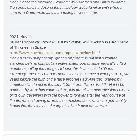
Bene Gesserit sisterhood. Starring Emily Watson and Olivia Williams,
the series offers a dose of the mythology we're familiar with when it
comes to Dune while also introducing new concepts.
2024, Nov 11
'Dune: Prophecy' Review: HBO's Stellar Sci-Fi Series Is Like 'Game
of Thrones' in Space
https://www.thewrap.com/dune-prophecy-review-hbo/
Behind every supposedly "great man," there is not just a woman
standing behind him, but an entire sisterhood of supernaturally gifted
members pulling the strings. At least, this is the case in "Dune:
Prophecy," the HBO prequel series that takes place a whopping 10,148
years before the birth of the false prophet Paul Atreides, played by
Timothée Chalamet in the films "Dune" and "Dune: Part 2." Not to be
outdone by what has come before, this promising new take finds plenty
of its own deceivers with the power to forever alter the very course of
the universe, drawing us into their machinations while the grim reality
looms that they may be the agents of their own destruction.