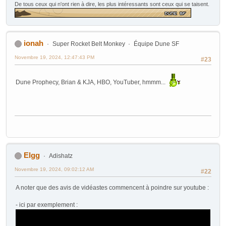
De tous ceux qui n'ont rien à dire, les plus intéressants sont ceux qui se taisent.
ionah
Super Rocket Belt Monkey
Équipe Dune SF
Novembre 19, 2024, 12:47:43 PM
#23
Dune Prophecy, Brian & KJA, HBO, YouTuber, hmmm...
Elgg
Adishatz
Novembre 19, 2024, 09:02:12 AM
#22
A noter que des avis de vidéastes commencent à poindre sur youtube :
- ici par exemplement :