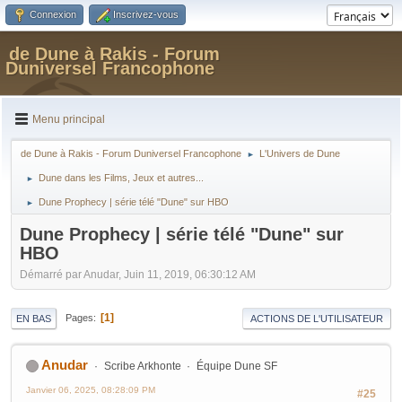
Connexion
Inscrivez-vous
de Dune à Rakis - Forum
Duniversel Francophone
Menu principal
de Dune à Rakis - Forum Duniversel Francophone
L'Univers de Dune
►
Dune dans les Films, Jeux et autres...
►
Dune Prophecy | série télé "Dune" sur HBO
►
Dune Prophecy | série télé "Dune" sur
HBO
Démarré par Anudar, Juin 11, 2019, 06:30:12 AM
1
Pages
EN BAS
ACTIONS DE L'UTILISATEUR
Anudar
Scribe Arkhonte
Équipe Dune SF
Janvier 06, 2025, 08:28:09 PM
#25