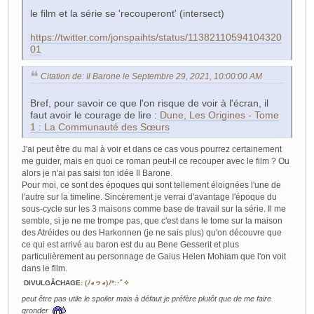
le film et la série se 'recouperont' (intersect)
https://twitter.com/jonspaihts/status/11382110594104320
01
Citation de: Il Barone le Septembre 29, 2021, 10:00:00 AM
Bref, pour savoir ce que l'on risque de voir à l'écran, il
faut avoir le courage de lire :
Dune, Les Origines - Tome
1 : La Communauté des Sœurs
J'ai peut être du mal à voir et dans ce cas vous pourrez certainement
me guider, mais en quoi ce roman peut-il ce recouper avec le film ? Ou
alors je n'ai pas saisi ton idée Il Barone.
Pour moi, ce sont des époques qui sont tellement éloignées l'une de
l'autre sur la timeline. Sincèrement je verrai d'avantage l'époque du
sous-cycle sur les 3 maisons comme base de travail sur la série. Il me
semble, si je ne me trompe pas, que c'est dans le tome sur la maison
des Atréides ou des Harkonnen (je ne sais plus) qu'on découvre que
ce qui est arrivé au baron est du au Bene Gesserit et plus
particulièrement au personnage de Gaius Helen Mohiam que l'on voit
dans le film.
DIVULGÂCHAGE
:
(ﾉ◕ヮ◕)ﾉ*:･ﾟ✧
peut être pas utile le spoiler mais à défaut je préfère plutôt que de me faire
gronder