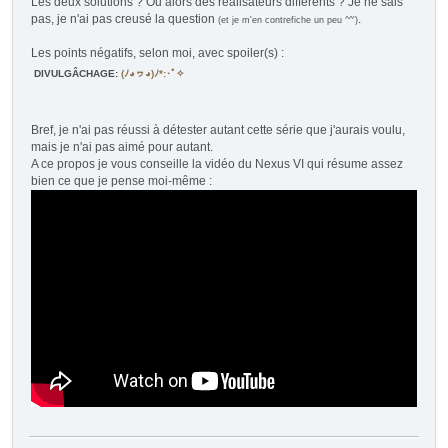
Les deux solutions ? Ou alors des réalisateurs différents ? Je ne sais
pas, je n'ai pas creusé la question
.
(et je m'en contrefiche un peu ^^')
Les points négatifs, selon moi, avec spoiler(s) :
DIVULGÂCHAGE
:
(ﾉ◕ヮ◕)ﾉ*:･ﾟ✧
Bref, je n'ai pas réussi à détester autant cette série que j'aurais voulu,
mais je n'ai pas aimé pour autant.
A ce propos je vous conseille la vidéo du Nexus VI qui résume assez
bien ce que je pense moi-même :