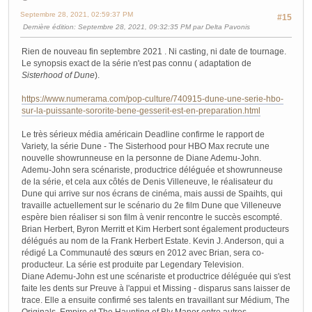
Septembre 28, 2021, 02:59:37 PM
#15
Dernière édition
: Septembre 28, 2021, 09:32:35 PM par Delta Pavonis
Rien de nouveau fin septembre 2021 . Ni casting, ni date de tournage.
Le synopsis exact de la série n'est pas connu ( adaptation de
Sisterhood of Dune
).
https://www.numerama.com/pop-culture/740915-dune-une-serie-hbo-
sur-la-puissante-sororite-bene-gesserit-est-en-preparation.html
Le très sérieux média américain Deadline confirme le rapport de
Variety, la série Dune - The Sisterhood pour HBO Max recrute une
nouvelle showrunneuse en la personne de Diane Ademu-John.
Ademu-John sera scénariste, productrice déléguée et showrunneuse
de la série, et cela aux côtés de Denis Villeneuve, le réalisateur du
Dune qui arrive sur nos écrans de cinéma, mais aussi de Spaihts, qui
travaille actuellement sur le scénario du 2e film Dune que Villeneuve
espère bien réaliser si son film à venir rencontre le succès escompté.
Brian Herbert, Byron Merritt et Kim Herbert sont également producteurs
délégués au nom de la Frank Herbert Estate. Kevin J. Anderson, qui a
rédigé La Communauté des sœurs en 2012 avec Brian, sera co-
producteur. La série est produite par Legendary Television.
Diane Ademu-John est une scénariste et productrice déléguée qui s'est
faite les dents sur Preuve à l'appui et Missing - disparus sans laisser de
trace. Elle a ensuite confirmé ses talents en travaillant sur Médium, The