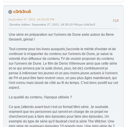
c3rb3ru5
Septembre 27, 2021, 04:54:06 PM
#10
Dernière édition
: Septembre 27, 2021, 04:58:33 PM par c3rb3ru5
Une série en préparation sur l'univers de Dune axée autour du Bene
Gesserit, génial !
Tout comme pour les livres auxquels j'accorde le mérite d'exister et de
continuer à m'apporter du contenu sur l'univers de Dune, je salue la
volonté d'un diffuseur de contenu TV de vouloir proposer du contenu
sur l'univers de Dune. Le film de Denis Villeneuve ainsi que cette série
et ce qui arrivera par la suite (livres, jeux, bd etc) contribueront je
pense à intéresser les jeunes et un peu moins jeune actuels à l'univers
de FH et peut être faire revenir ceux, un peu plus âgés maintenant, qui
l'ont connu mais laissé de côté au fil du temps. C'est donc positif sur cet
aspect.
La qualité du contenu, l'époque utilisée ?
Ce que j'attends avant tout c'est un format Mini-série. Je souhaite
vraiment que les personnes qui seront en charge de ce projet ne
chercheront pas à faire des épisodes pour faire des épisodes. Un
exemple du type de série qu'il faudrait c'est la série The Witcher. Une
mini série de quelques épisodes 10 grands max. Une mini-série de 2