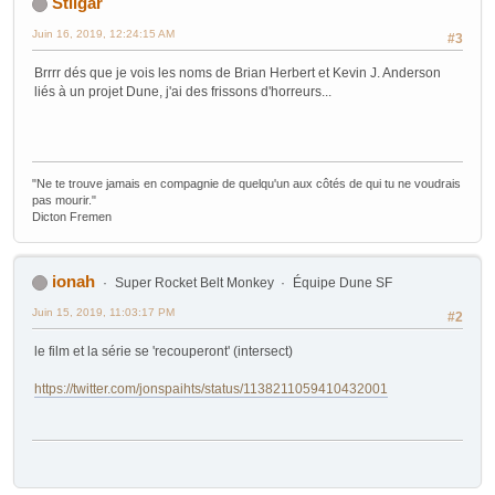
Stilgar
Juin 16, 2019, 12:24:15 AM
#3
Brrrr dés que je vois les noms de Brian Herbert et Kevin J. Anderson
liés à un projet Dune, j'ai des frissons d'horreurs...
"Ne te trouve jamais en compagnie de quelqu'un aux côtés de qui tu ne voudrais
pas mourir."
Dicton Fremen
ionah
Super Rocket Belt Monkey
Équipe Dune SF
Juin 15, 2019, 11:03:17 PM
#2
le film et la série se 'recouperont' (intersect)
https://twitter.com/jonspaihts/status/1138211059410432001