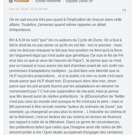
Anudar
Scribe Arkhonte
Équipe Dune SF
Juin 16, 2019, 10:41:00 AM
#4
On en sait encore très peu quant à l'implication de chacun dans cette
affaire. Toutefois, j'aimerais quand même rappeler un détail
d'importance.
BH & KJA ne sont "que" les co-auteurs du
Cycle de Dune
. On a tout à
fait le droit de ne pas aimer ce qu'ils en ont fait - moi le premier - mais
cela ne doit pas masquer le fait que leur position ne tient qu'à la force
de l'argument légal qui n'est autre que génétique ("je suis le fils de FH
et je fais ce que je veux de l'oeuvre de Papa"). Je pense que ce n'est
pas un hasard si nous avons mis tant d'années avant de voir sortir ces
promesses d'adaptations multiples : ça doit faire une éternité que la
HLP reçoit des propositions... et si le public n'a rien vu sortir c'est sans
doute parce que HLP disait non. Et pourquoi donc dire non, sinon
parce que les pré-projets fournis par les adaptateurs-en-devenir ne
convenaient pas ? C'est une supposition de ma part, mais je pense
que BH devait avoir de réelles prétentions : le @DuneAuthor de Twitter
n'est pas celui du monde réel puisque le fils n'est pas le père - mais si
BH parvenait à être recruté comme "auteur du scénario de
Dune
", par
exemple, ça changerait un peu plus la donne... L'industrie du cinéma et
de la télévision, c'est un facteur dix (au moins) en termes de finances
par rapport à celle de la littérature. Dans ce genre de circonstances,
des prétentions telles que celles que j'imagine avoir été celles de BH
doivent porter à rire ! Quel studio accepterait d'engager des centaines