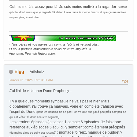
Ouh, tu me fais assez peur là. Je suis moins motivé à la regarder.
Surtout
qu'il faudrait aussi que je regarde Skeleton Crew dans le même temps et que ça me motive
un peu plus, à vrai dire...
« Nos pères et nos mères ont commis l'ubris et ne sont plus,
Et nous portons maintenant le poids de leurs iniquités. »
Anonyme,
Péan de l'Intégration
.
Elgg
Adishatz
Janvier 06, 2025, 09:13:31 AM
#24
J'ai fini de visionner Dune Prophecy...
Il y a quelques moments sympas, je ne vais pas le nier. Mais
globalement, j'ai trouvé ça mauvais. Voire en complète trahison avec
l'esprit de Dune
(pour les besoins de ce post, on va dire que j'ai à peu près compris ce
.
qui est véhiculé dans l'oeuvre originale)
Les derniers épisodes (la saison 1 compte 6 épisodes. Je fais donc
référence aux épisodes 5 et 6 ici) y semblent complètement précipités
: montage foireux, manque de budget ?
(du moins dans ce qui y est raconté)