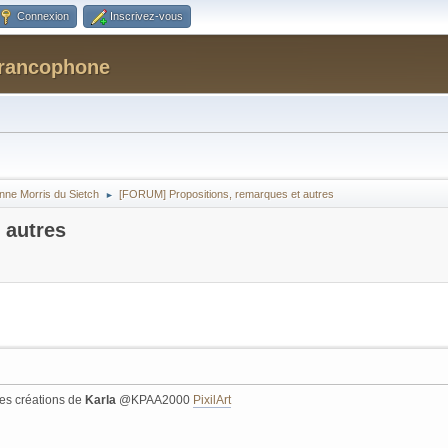
Connexion
Inscrivez-vous
Francophone
onne Morris du Sietch
[FORUM] Propositions, remarques et autres
►
 autres
les créations de
Karla
@KPAA2000
PixilArt