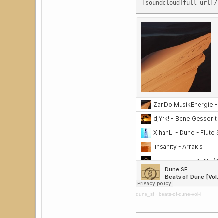
[soundcloud]full url[/
dune_sf
·
beats-of-dune-vol-ii