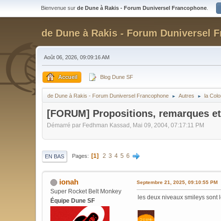
Bienvenue sur
de Dune à Rakis - Forum Duniversel Francophone
.
de Dune à Rakis - Forum Duniversel 
Août 06, 2026, 09:09:16 AM
Accueil
Blog Dune SF
de Dune à Rakis - Forum Duniversel Francophone
Autres
la Col
►
►
[FORUM] Propositions, remarques et
Démarré par Fedhman Kassad, Mai 09, 2004, 07:17:11 PM
1
2
3
4
5
6
Pages
EN BAS
ionah
Septembre 21, 2025, 09:10:55 PM
Super Rocket Belt Monkey
les deux niveaux smileys sont 
Équipe Dune SF