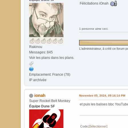
Félicitations iOnah
1 personne aime ceci.
Rakinou
L'administrateur, à créé ce forum po
Messages: 845
Voir les plans dans les plans.
Emplacement: France (78)
IP archivée
ionah
Novembre 05, 2024, 09:16:14 PM
Super Rocket Belt Monkey
et puis les balises bbc YouTub
Équipe Dune SF
Code
Sélectionner