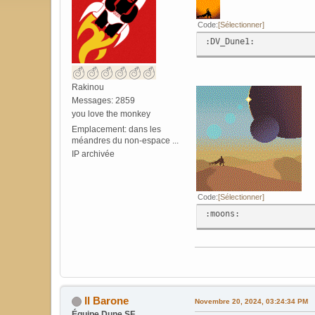
Code
Sélectionner
:DV_Dune1:
Rakinou
Messages: 2859
you love the monkey
Emplacement: dans les
méandres du non-espace ...
IP archivée
Code
Sélectionner
:moons:
Il Barone
Novembre 20, 2024, 03:24:34 PM
Équipe Dune SF