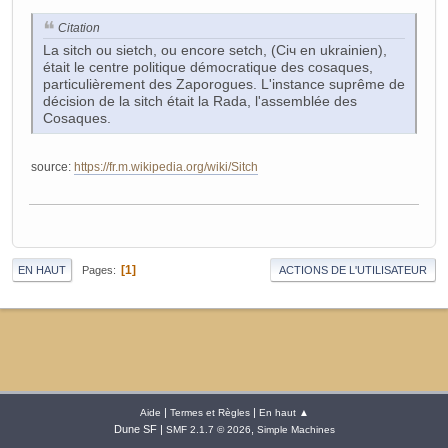
Citation
La sitch ou sietch, ou encore setch, (Січ en ukrainien),
était le centre politique démocratique des cosaques,
particulièrement des Zaporogues. L'instance suprême de
décision de la sitch était la Rada, l'assemblée des
Cosaques.
source:
https://fr.m.wikipedia.org/wiki/Sitch
1
Pages
EN HAUT
ACTIONS DE L'UTILISATEUR
|
|
Aide
Termes et Règles
En haut ▲
Dune SF |
,
SMF 2.1.7 © 2026
Simple Machines