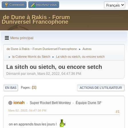
Connexion
Inscrivez-vous
de Dune à Rakis - Forum
Duniversel Francophone
Menu principal
de Dune à Rakis - Forum Duniversel Francophone
Autres
►
la Colonne Morris du Sietch
La sitch ou sietch, ou encore setch
►
►
La sitch ou sietch, ou encore setch
Démarré par ionah, Mars 02, 2022, 04:47:36 PM
1
Pages
EN BAS
ACTIONS DE L'UTILISATEUR
ionah
Super Rocket Belt Monkey
Équipe Dune SF
Mars 02, 2022, 04:47:36 PM
#1
on en apprends tous les jours !