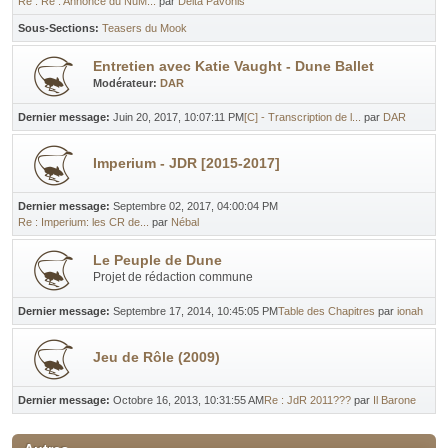
Re : Re : Annonce du NuM...
par
Delta Pavonis
Sous-Sections
Teasers du Mook
Entretien avec Katie Vaught - Dune Ballet
Modérateur:
DAR
Dernier message:
Juin 20, 2017, 10:07:11 PM
[C] - Transcription de l...
par
DAR
Imperium - JDR [2015-2017]
Dernier message:
Septembre 02, 2017, 04:00:04 PM
Re : Imperium: les CR de...
par
Nébal
Le Peuple de Dune
Projet de rédaction commune
Dernier message:
Septembre 17, 2014, 10:45:05 PM
Table des Chapitres
par
ionah
Jeu de Rôle (2009)
Dernier message:
Octobre 16, 2013, 10:31:55 AM
Re : JdR 2011???
par
Il Barone