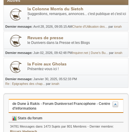
Autres
la Colonne Morris du Sietch
Suggestions, remarques, annonces... c'est publique et c'est ici
!!
Dernier message:
Avril 28, 2026, 09:05:15 AM
Charte d'Utilisation des...
par
ionah
Revues de presse
le Dunivers dans la Presse et les Blogs
Dernier message:
Juin 02, 2026, 09:42:48 PM
Inquirer.net | Dune’s Bu...
par
ionah
la Foire aux Gholas
Présentez-vous ici !
Dernier message:
Janvier 30, 2025, 05:52:33 PM
Re : Epigraphes des chap...
par
ionah
de Dune à Rakis - Forum Duniversel Francophone - Centre
d'informations
Stats du forum
34781 Messages dans 1473 Sujets par 801 Membres - Dernier membre:
Rizzatz Haderach