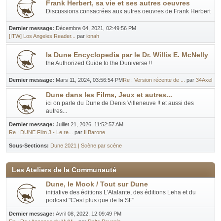
Frank Herbert, sa vie et ses autres oeuvres
Discussions consacrées aux autres oeuvres de Frank Herbert
Dernier message:
Décembre 04, 2021, 02:49:56 PM
[ITW] Los Angeles Reader...
par
ionah
la Dune Encyclopedia par le Dr. Willis E. McNelly
the Authorized Guide to the Duniverse !!
Dernier message:
Mars 11, 2024, 03:56:54 PM
Re : Version récente de ...
par
34Axel
Dune dans les Films, Jeux et autres...
ici on parle du Dune de Denis Villeneuve !! et aussi des
autres...
Dernier message:
Juillet 21, 2026, 11:52:57 AM
Re : DUNE Film 3 - Le re...
par
Il Barone
Sous-Sections
Dune 2021 | Scène par scène
Les Ateliers de la Communauté
Dune, le Mook / Tout sur Dune
initiative des éditions L'Atalante, des éditions Leha et du
podcast "C'est plus que de la SF"
Dernier message:
Avril 08, 2022, 12:09:49 PM