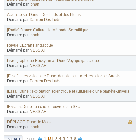
Démarré par
ionah
Actualité sur Dune - Des Luds et des Plums
Démarré par
Damien Des Luds
[Radio] France Culture | la Méthode Scientifique
Démarré par
ionah
Revue L’Écran Fantastique
Démarré par
MESSIAH
Livre graphique Rockyrama : Dune Voyage galactique
Démarré par
MESSIAH
[Essai] - Les visions de Dune, dans les creux et les sillons d'Arrakis
Démarré par
Damien Des Luds
[Essai] Dune : exploration scientifique et culturelle d'une planète-univers
Démarré par
MESSIAH
[Essai] « Dune : un chef-d’œuvre de la SF »
Démarré par
MESSIAH
DÉPLACÉ: Dune, le Mook
Démarré par
ionah
1
2
3
4
5
6
7
8
Pages
EN HAUT