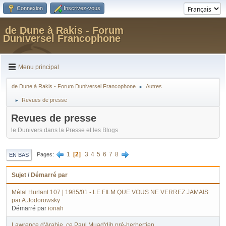
Connexion
Inscrivez-vous
de Dune à Rakis - Forum
Duniversel Francophone
Menu principal
de Dune à Rakis - Forum Duniversel Francophone
Autres
►
Revues de presse
►
Revues de presse
le Dunivers dans la Presse et les Blogs
1
2
3
4
5
6
7
8
Pages
EN BAS
Sujet
/
Démarré par
Métal Hurlant 107 | 1985/01 - LE FILM QUE VOUS NE VERREZ JAMAIS
par A.Jodorowsky
Démarré par
ionah
Lawrence d'Arabie, ce Paul Muad'dib pré-herbertien