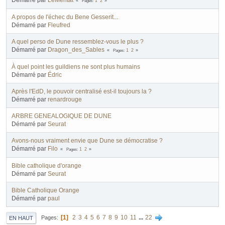
Pages
1
2
A propos de l'échec du Bene Gesserit...
Démarré par
Fleufred
A quel perso de Dune ressemblez-vous le plus ?
Démarré par
Dragon_des_Sables
Pages
1
2
À quel point les guildiens ne sont plus humains
Démarré par
Édric
Après l'EdD, le pouvoir centralisé est-il toujours la ?
Démarré par
renardrouge
ARBRE GENEALOGIQUE DE DUNE
Démarré par
Seurat
Avons-nous vraiment envie que Dune se démocratise ?
Démarré par
Filo
Pages
1
2
Bible catholique d'orange
Démarré par
Seurat
Bible Catholique Orange
Démarré par
paul
1
2
3
4
5
6
7
8
9
10
11
...
22
Pages
EN HAUT