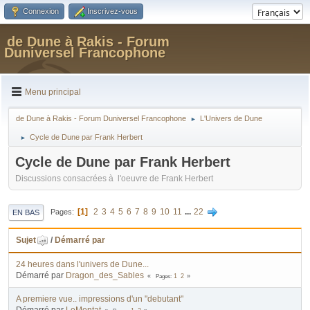
Connexion
Inscrivez-vous
de Dune à Rakis - Forum
Duniversel Francophone
Menu principal
de Dune à Rakis - Forum Duniversel Francophone
L'Univers de Dune
►
Cycle de Dune par Frank Herbert
►
Cycle de Dune par Frank Herbert
Discussions consacrées à l'oeuvre de Frank Herbert
1
2
3
4
5
6
7
8
9
10
11
...
22
Pages
EN BAS
Sujet
/
Démarré par
24 heures dans l'univers de Dune...
Démarré par
Dragon_des_Sables
Pages
1
2
A premiere vue.. impressions d'un "debutant"
Démarré par
LeMentat