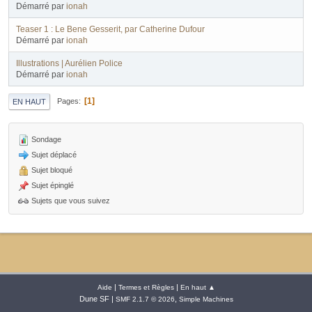
Démarré par
ionah
Teaser 1 : Le Bene Gesserit, par Catherine Dufour
Démarré par
ionah
Illustrations | Aurélien Police
Démarré par
ionah
1
Pages
EN HAUT
Sondage
Sujet déplacé
Sujet bloqué
Sujet épinglé
Sujets que vous suivez
|
|
Aide
Termes et Règles
En haut ▲
Dune SF |
,
SMF 2.1.7 © 2026
Simple Machines