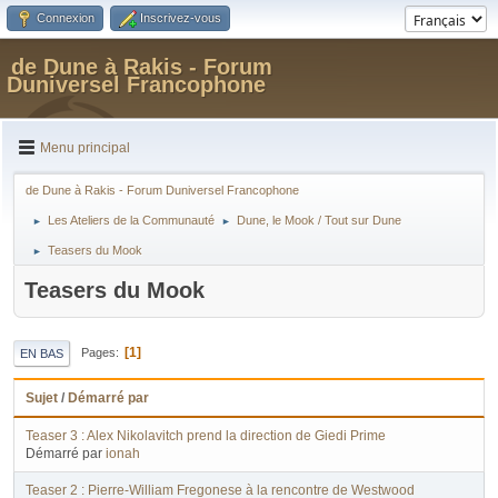
Connexion
Inscrivez-vous
de Dune à Rakis - Forum
Duniversel Francophone
Menu principal
de Dune à Rakis - Forum Duniversel Francophone
Les Ateliers de la Communauté
Dune, le Mook / Tout sur Dune
►
►
Teasers du Mook
►
Teasers du Mook
1
Pages
EN BAS
Sujet
/
Démarré par
Teaser 3 : Alex Nikolavitch prend la direction de Giedi Prime
Démarré par
ionah
Teaser 2 : Pierre-William Fregonese à la rencontre de Westwood