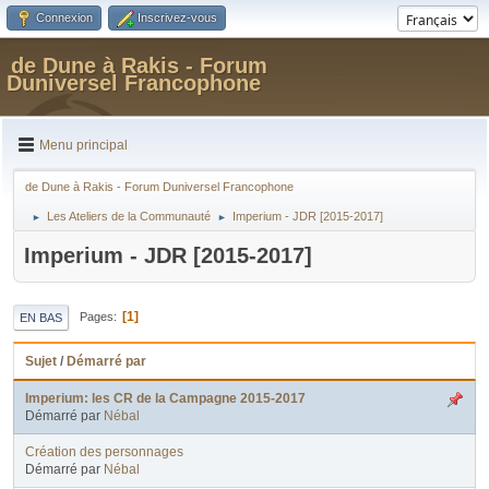
Connexion
Inscrivez-vous
de Dune à Rakis - Forum
Duniversel Francophone
Menu principal
de Dune à Rakis - Forum Duniversel Francophone
Les Ateliers de la Communauté
Imperium - JDR [2015-2017]
►
►
Imperium - JDR [2015-2017]
1
Pages
EN BAS
Sujet
/
Démarré par
Imperium: les CR de la Campagne 2015-2017
Démarré par
Nébal
Création des personnages
Démarré par
Nébal