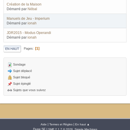
Création de la Maison
Démarré par
Nébal
Manuels de Jeu - Imperium
Démarré par
ionah
JDR2015 - Modus Operandi
Démarré par
ionah
1
Pages
EN HAUT
Sondage
Sujet déplacé
Sujet bloqué
Sujet épinglé
Sujets que vous suivez
|
|
Aide
Termes et Règles
En haut ▲
Dune SF |
,
SMF 2.1.7 © 2026
Simple Machines