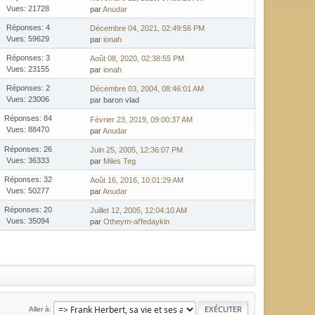
Vues: 21728
par
Anudar
Réponses: 4
Décembre 04, 2021, 02:49:56 PM
Vues: 59629
par
ionah
Réponses: 3
Août 08, 2020, 02:38:55 PM
Vues: 23155
par
ionah
Réponses: 2
Décembre 03, 2004, 08:46:01 AM
Vues: 23006
par baron vlad
Réponses: 84
Février 23, 2019, 09:00:37 AM
Vues: 88470
par
Anudar
Réponses: 26
Juin 25, 2005, 12:36:07 PM
Vues: 36333
par
Miles Teg
Réponses: 32
Août 16, 2016, 10:01:29 AM
Vues: 50277
par
Anudar
Réponses: 20
Juillet 12, 2005, 12:04:10 AM
Vues: 35094
par
Otheym-al'fedaykin
Aller à