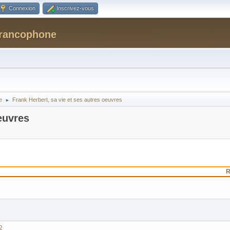
Connexion
Inscrivez-vous
Francophone
e
Frank Herbert, sa vie et ses autres oeuvres
►
euvres
R
2