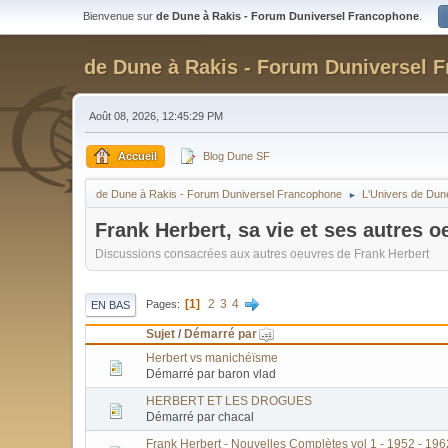
Bienvenue sur
de Dune à Rakis - Forum Duniversel Francophone
.
de Dune à Rakis - Forum Duniversel 
Août 08, 2026, 12:45:29 PM
Accueil
Blog Dune SF
de Dune à Rakis - Forum Duniversel Francophone
L'Univers de Dun
►
Frank Herbert, sa vie et ses autres o
Discussions consacrées aux autres oeuvres de Frank Herbert
1
2
3
4
Pages
EN BAS
Sujet
/
Démarré par
Herbert vs manichéïsme
Démarré par baron vlad
HERBERT ET LES DROGUES
Démarré par chacal
Frank Herbert - Nouvelles Complètes vol 1 - 1952 - 196