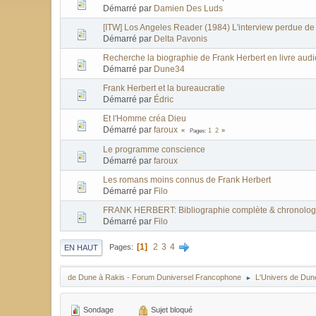
Démarré par
Damien Des Luds
[ITW] Los Angeles Reader (1984) L'interview perdue de
Démarré par
Delta Pavonis
Recherche la biographie de Frank Herbert en livre audi
Démarré par
Dune34
Frank Herbert et la bureaucratie
Démarré par
Édric
Et l'Homme créa Dieu
Démarré par
faroux
Pages
1
2
Le programme conscience
Démarré par
faroux
Les romans moins connus de Frank Herbert
Démarré par
Filo
FRANK HERBERT: Bibliographie complète & chronolog
Démarré par
Filo
1
2
3
4
Pages
EN HAUT
de Dune à Rakis - Forum Duniversel Francophone
L'Univers de Dun
►
Sondage
Sujet bloqué