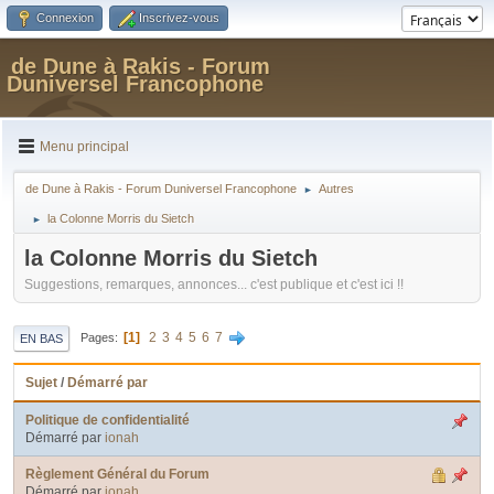
Connexion
Inscrivez-vous
de Dune à Rakis - Forum
Duniversel Francophone
Menu principal
de Dune à Rakis - Forum Duniversel Francophone
Autres
►
la Colonne Morris du Sietch
►
la Colonne Morris du Sietch
Suggestions, remarques, annonces... c'est publique et c'est ici !!
1
2
3
4
5
6
7
Pages
EN BAS
Sujet
/
Démarré par
Politique de confidentialité
Démarré par
ionah
Règlement Général du Forum
Démarré par
ionah