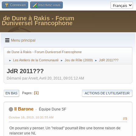
Connexion
Inscrivez-vous
de Dune à Rakis - Forum
Duniversel Francophone
Menu principal
de Dune à Rakis - Forum Duniversel Francophone
Les Ateliers de la Communauté
Jeu de Rôle (2009)
JdR 2011???
►
►
►
JdR 2011???
Démarré par Arvelt, Avril 20, 2011, 09:01:12 AM
1
Pages
EN BAS
ACTIONS DE L'UTILISATEUR
Il Barone
Équipe Dune SF
Octobre 16, 2013, 10:31:55 AM
#9
On pourrais y penser. Un "reload" pourrait être une bonne raison de
relancer une NL