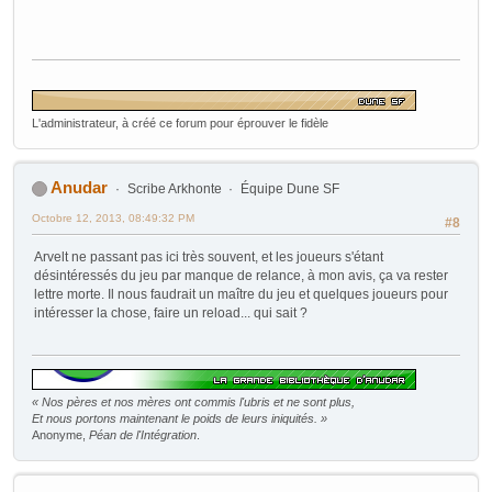
L'administrateur, à créé ce forum pour éprouver le fidèle
Anudar
Scribe Arkhonte
Équipe Dune SF
Octobre 12, 2013, 08:49:32 PM
#8
Arvelt ne passant pas ici très souvent, et les joueurs s'étant
désintéressés du jeu par manque de relance, à mon avis, ça va rester
lettre morte. Il nous faudrait un maître du jeu et quelques joueurs pour
intéresser la chose, faire un reload... qui sait ?
« Nos pères et nos mères ont commis l'ubris et ne sont plus,
Et nous portons maintenant le poids de leurs iniquités. »
Anonyme,
Péan de l'Intégration
.