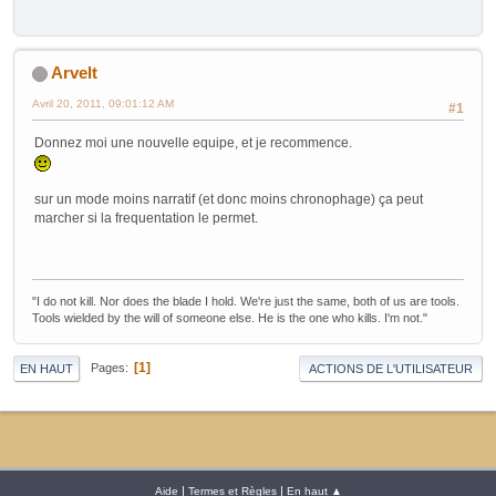
Arvelt
Avril 20, 2011, 09:01:12 AM
#1
Donnez moi une nouvelle equipe, et je recommence.
sur un mode moins narratif (et donc moins chronophage) ça peut
marcher si la frequentation le permet.
"I do not kill. Nor does the blade I hold. We're just the same, both of us are tools.
Tools wielded by the will of someone else. He is the one who kills. I'm not."
1
Pages
EN HAUT
ACTIONS DE L'UTILISATEUR
|
|
Aide
Termes et Règles
En haut ▲