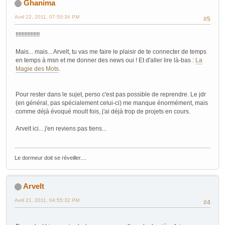
Ghanima
Avril 22, 2011, 07:50:34 PM
#5
!!!!!!!!!!!!!!!!
Mais... mais... Arvelt, tu vas me faire le plaisir de te connecter de temps
en temps à msn et me donner des news oui ! Et d'aller lire là-bas :
La
Magie des Mots
.
Pour rester dans le sujet, perso c'est pas possible de reprendre. Le jdr
(en général, pas spécialement celui-ci) me manque énormément, mais
comme déjà évoqué moult fois, j'ai déjà trop de projets en cours.
Arvelt ici... j'en reviens pas tiens...
Le dormeur doit se réveiller....
Arvelt
Avril 21, 2011, 04:55:32 PM
#4