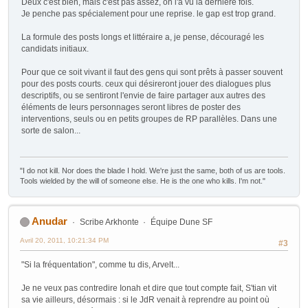
Deux c'est bien, mais c'est pas assez, on l'a vu la dernière fois.
Je penche pas spécialement pour une reprise. le gap est trop grand.
La formule des posts longs et littéraire a, je pense, découragé les
candidats initiaux.
Pour que ce soit vivant il faut des gens qui sont prêts à passer souvent
pour des posts courts. ceux qui désireront jouer des dialogues plus
descriptifs, ou se sentiront l'envie de faire partager aux autres des
éléments de leurs personnages seront libres de poster des
interventions, seuls ou en petits groupes de RP parallèles. Dans une
sorte de salon...
"I do not kill. Nor does the blade I hold. We're just the same, both of us are tools.
Tools wielded by the will of someone else. He is the one who kills. I'm not."
Anudar
Scribe Arkhonte
Équipe Dune SF
Avril 20, 2011, 10:21:34 PM
#3
"Si la fréquentation", comme tu dis, Arvelt...
Je ne veux pas contredire Ionah et dire que tout compte fait, S'tian vit
sa vie ailleurs, désormais : si le JdR venait à reprendre au point où