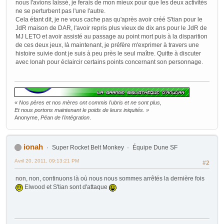
nous l'avions laissé, je ferais de mon mieux pour que les deux activités
ne se perturbent pas l'une l'autre.
Cela étant dit, je ne vous cache pas qu'après avoir créé S'tian pour le
JdR maison de DAR, l'avoir repris plus vieux de dix ans pour le JdR de
MJ LETO et avoir assisté au passage au point mort puis à la disparition
de ces deux jeux, là maintenant, je préfère m'exprimer à travers une
histoire suivie dont je suis à peu près le seul maître. Quitte à discuter
avec Ionah pour éclaircir certains points concernant son personnage.
« Nos pères et nos mères ont commis l'ubris et ne sont plus,
Et nous portons maintenant le poids de leurs iniquités. »
Anonyme,
Péan de l'Intégration
.
ionah
Super Rocket Belt Monkey
Équipe Dune SF
Avril 20, 2011, 09:13:21 PM
#2
non, non, continuons là où nous nous sommes arrêtés la dernière fois
Elwood et S'tian sont d'attaque