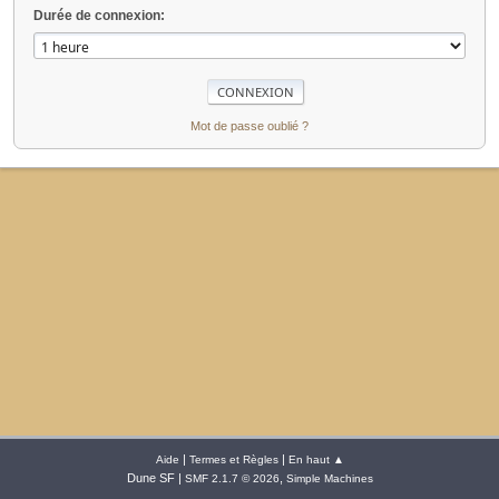
Durée de connexion:
Mot de passe oublié ?
|
|
Aide
Termes et Règles
En haut ▲
Dune SF |
,
SMF 2.1.7 © 2026
Simple Machines