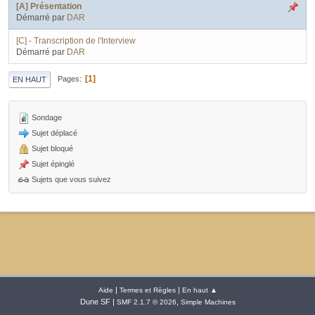
[A] Présentation
Démarré par
DAR
[C] - Transcription de l'Interview
Démarré par
DAR
1
Pages
EN HAUT
Sondage
Sujet déplacé
Sujet bloqué
Sujet épinglé
Sujets que vous suivez
|
|
Aide
Termes et Règles
En haut ▲
Dune SF |
,
SMF 2.1.7 © 2026
Simple Machines