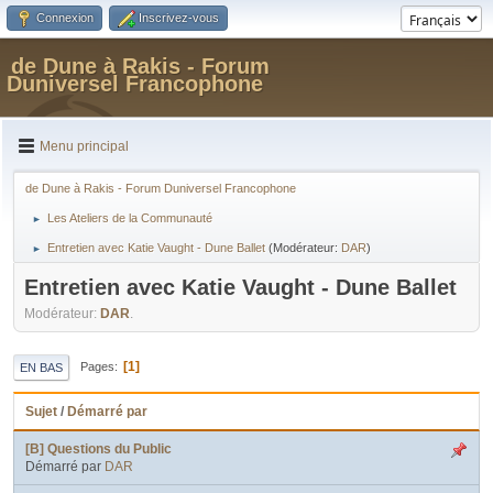
Connexion
Inscrivez-vous
de Dune à Rakis - Forum
Duniversel Francophone
Menu principal
de Dune à Rakis - Forum Duniversel Francophone
Les Ateliers de la Communauté
►
Entretien avec Katie Vaught - Dune Ballet
(Modérateur:
DAR
)
►
Entretien avec Katie Vaught - Dune Ballet
Modérateur:
DAR
.
1
Pages
EN BAS
Sujet
/
Démarré par
[B] Questions du Public
Démarré par
DAR