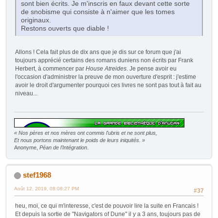
sont bien écrits. Je m'inscris en faux devant cette sorte
de snobisme qui consiste à n'aimer que les tomes
originaux.
Restons ouverts que diable !
Allons ! Cela fait plus de dix ans que je dis sur ce forum que j'ai
toujours apprécié certains des romans duniens non écrits par Frank
Herbert, à commencer par
House Atreides
. Je pense avoir eu
l'occasion d'administrer la preuve de mon ouverture d'esprit : j'estime
avoir le droit d'argumenter pourquoi ces livres ne sont pas tout à fait au
niveau...
« Nos pères et nos mères ont commis l'ubris et ne sont plus,
Et nous portons maintenant le poids de leurs iniquités. »
Anonyme,
Péan de l'Intégration
.
stef1968
Août 12, 2019, 08:08:27 PM
#37
heu, moi, ce qui m'interesse, c'est de pouvoir lire la suite en Francais !
Et depuis la sortie de "Navigators of Dune" il y a 3 ans, toujours pas de