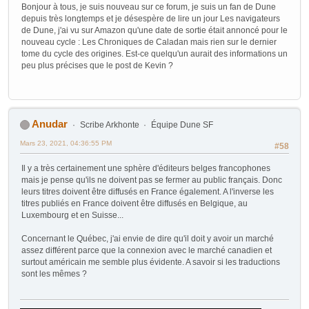
Bonjour à tous, je suis nouveau sur ce forum, je suis un fan de Dune
depuis très longtemps et je désespère de lire un jour Les navigateurs
de Dune, j'ai vu sur Amazon qu'une date de sortie était annoncé pour le
nouveau cycle : Les Chroniques de Caladan mais rien sur le dernier
tome du cycle des origines. Est-ce quelqu'un aurait des informations un
peu plus précises que le post de Kevin ?
Anudar
Scribe Arkhonte
Équipe Dune SF
Mars 23, 2021, 04:36:55 PM
#58
Il y a très certainement une sphère d'éditeurs belges francophones
mais je pense qu'ils ne doivent pas se fermer au public français. Donc
leurs titres doivent être diffusés en France également. A l'inverse les
titres publiés en France doivent être diffusés en Belgique, au
Luxembourg et en Suisse...
Concernant le Québec, j'ai envie de dire qu'il doit y avoir un marché
assez différent parce que la connexion avec le marché canadien et
surtout américain me semble plus évidente. A savoir si les traductions
sont les mêmes ?