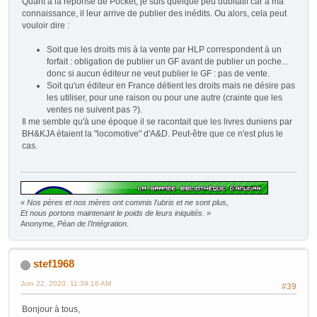
Quant à la réponse de Pocket, je suis quelque peu dubitatif car à ma
connaissance, il leur arrive de publier des inédits. Ou alors, cela peut
vouloir dire :
Soit que les droits mis à la vente par HLP correspondent à un
forfait : obligation de publier un GF avant de publier un poche...
donc si aucun éditeur ne veut publier le GF : pas de vente.
Soit qu'un éditeur en France détient les droits mais ne désire pas
les utiliser, pour une raison ou pour une autre (crainte que les
ventes ne suivent pas ?).
Il me semble qu'à une époque il se racontait que les livres duniens par
BH&KJA étaient la "locomotive" d'A&D. Peut-être que ce n'est plus le
cas.
« Nos pères et nos mères ont commis l'ubris et ne sont plus,
Et nous portons maintenant le poids de leurs iniquités. »
Anonyme,
Péan de l'Intégration
.
stef1968
Juin 22, 2020, 11:39:16 AM
#39
Bonjour à tous,