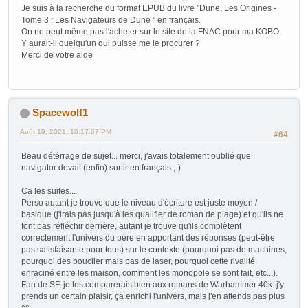
Je suis à la recherche du format EPUB du livre "Dune, Les Origines -
Tome 3 : Les Navigateurs de Dune " en français.
On ne peut même pas l'acheter sur le site de la FNAC pour ma KOBO.
Y aurait-il quelqu'un qui puisse me le procurer ?
Merci de votre aide
Spacewolf1
Août 19, 2021, 10:17:07 PM
#64
Beau détérrage de sujet... merci, j'avais totalement oublié que
navigator devait (enfin) sortir en français ;-)
Ca les suites...
Perso autant je trouve que le niveau d'écriture est juste moyen /
basique (j'irais pas jusqu'à les qualifier de roman de plage) et qu'ils ne
font pas réfléchir derrière, autant je trouve qu'ils complètent
correctement l'univers du père en apportant des réponses (peut-être
pas satisfaisante pour tous) sur le contexte (pourquoi pas de machines,
pourquoi des bouclier mais pas de laser, pourquoi cette rivalité
enraciné entre les maison, comment les monopole se sont fait, etc...).
Fan de SF, je les comparerais bien aux romans de Warhammer 40k: j'y
prends un certain plaisir, ça enrichi l'univers, mais j'en attends pas plus