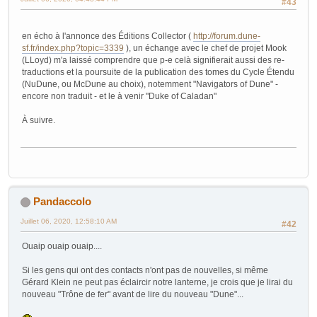
#43
en écho à l'annonce des Éditions Collector (
http://forum.dune-
sf.fr/index.php?topic=3339
), un échange avec le chef de projet Mook
(LLoyd) m'a laissé comprendre que p-e celà signifierait aussi des re-
traductions et la poursuite de la publication des tomes du Cycle Étendu
(NuDune, ou McDune au choix), notemment "Navigators of Dune" -
encore non traduit - et le à venir "Duke of Caladan"
À suivre.
Pandaccolo
Juillet 06, 2020, 12:58:10 AM
#42
Ouaip ouaip ouaip....
Si les gens qui ont des contacts n'ont pas de nouvelles, si même
Gérard Klein ne peut pas éclaircir notre lanterne, je crois que je lirai du
nouveau "Trône de fer" avant de lire du nouveau "Dune"...