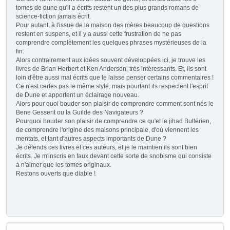
tomes de dune qu'il a écrits restent un des plus grands romans de
science-fiction jamais écrit.
Pour autant, à l'issue de la maison des mères beaucoup de questions
restent en suspens, et il y a aussi cette frustration de ne pas
comprendre complètement les quelques phrases mystérieuses de la
fin.
Alors contrairement aux idées souvent développées ici, je trouve les
livres de Brian Herbert et Ken Anderson, très intéressants. Et, ils sont
loin d'être aussi mal écrits que le laisse penser certains commentaires !
Ce n'est certes pas le même style, mais pourtant ils respectent l'esprit
de Dune et apportent un éclairage nouveau.
Alors pour quoi bouder son plaisir de comprendre comment sont nés le
Bene Gesserit ou la Guilde des Navigateurs ?
Pourquoi bouder son plaisir de comprendre ce qu'et le jihad Butlérien,
de comprendre l'origine des maisons principale, d'où viennent les
mentats, et tant d'autres aspects importants de Dune ?
Je défends ces livres et ces auteurs, et je le maintien ils sont bien
écrits. Je m'inscris en faux devant cette sorte de snobisme qui consiste
à n'aimer que les tomes originaux.
Restons ouverts que diable !