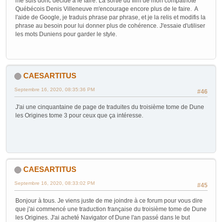
me suis donc décidé à le faire. La sortie du film de mon compatriote
Québécois Denis Villeneuve m'encourage encore plus de le faire. A
l'aide de Google, je traduis phrase par phrase, et je la relis et modifis la
phrase au besoin pour lui donner plus de cohérence. J'essaie d'utiliser
les mots Duniens pour garder le style.
CAESARTITUS
Septembre 16, 2020, 08:35:36 PM
#46
J'ai une cinquantaine de page de traduites du troisième tome de Dune
les Origines tome 3 pour ceux que ça intéresse.
CAESARTITUS
Septembre 16, 2020, 08:33:02 PM
#45
Bonjour à tous. Je viens juste de me joindre à ce forum pour vous dire
que j'ai commencé une traduction française du troisième tome de Dune
les Origines. J'ai acheté Navigator of Dune l'an passé dans le but