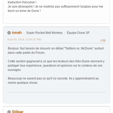
traduction francaise !
Je suis désespéré ! Je ne maitrise pas suffisamment l'anglais pour me
farcir un tome de Dune !
ionah
Super Rocket Belt Monkey
Équipe Dune SF
Août 09, 2019, 12:47:57 PM
#36
Bonjour. Nul besoin de réouvrir un débat "Talifans vs. McDune" surtout
dans cette partie du Forum.
Cette section gagnerait à ce que les lecteurs des Néo-Dune viennent y
partager leur expérience, questions et opinions sur le contenu de ces
ouvrages.
Beaucoup ne savent pas ce qu'il s'y raconte. Ils y apprendraient au
moins quelque chose.
Stilgar