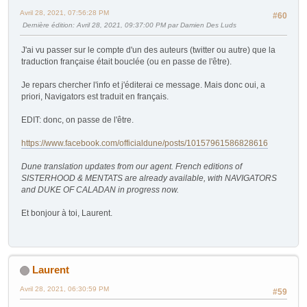
Avril 28, 2021, 07:56:28 PM
#60
Dernière édition
: Avril 28, 2021, 09:37:00 PM par Damien Des Luds
J'ai vu passer sur le compte d'un des auteurs (twitter ou autre) que la
traduction française était bouclée (ou en passe de l'être).
Je repars chercher l'info et j'éditerai ce message. Mais donc oui, a
priori, Navigators est traduit en français.
EDIT: donc, on passe de l'être.
https://www.facebook.com/officialdune/posts/10157961586828616
Dune translation updates from our agent. French editions of
SISTERHOOD & MENTATS are already available, with NAVIGATORS
and DUKE OF CALADAN in progress now.
Et bonjour à toi, Laurent.
Laurent
Avril 28, 2021, 06:30:59 PM
#59