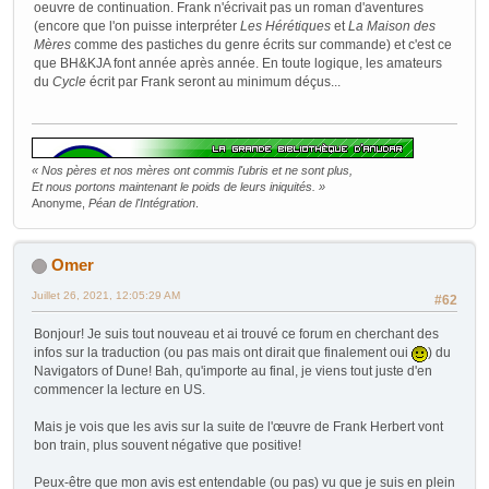
oeuvre de continuation. Frank n'écrivait pas un roman d'aventures
(encore que l'on puisse interpréter
Les Hérétiques
et
La Maison des
Mères
comme des pastiches du genre écrits sur commande) et c'est ce
que BH&KJA font année après année. En toute logique, les amateurs
du
Cycle
écrit par Frank seront au minimum déçus...
« Nos pères et nos mères ont commis l'ubris et ne sont plus,
Et nous portons maintenant le poids de leurs iniquités. »
Anonyme,
Péan de l'Intégration
.
Omer
Juillet 26, 2021, 12:05:29 AM
#62
Bonjour! Je suis tout nouveau et ai trouvé ce forum en cherchant des
infos sur la traduction (ou pas mais ont dirait que finalement oui
) du
Navigators of Dune! Bah, qu'importe au final, je viens tout juste d'en
commencer la lecture en US.
Mais je vois que les avis sur la suite de l'œuvre de Frank Herbert vont
bon train, plus souvent négative que positive!
Peux-être que mon avis est entendable (ou pas) vu que je suis en plein