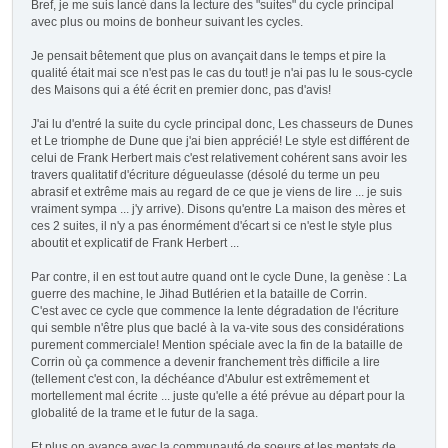
Bref, je me suis lancé dans la lecture des "suites" du cycle principal
avec plus ou moins de bonheur suivant les cycles.
Je pensait bêtement que plus on avançait dans le temps et pire la
qualité était mai sce n'est pas le cas du tout! je n'ai pas lu le sous-cycle
des Maisons qui a été écrit en premier donc, pas d'avis!
J'ai lu d'entré la suite du cycle principal donc, Les chasseurs de Dunes
et Le triomphe de Dune que j'ai bien apprécié! Le style est différent de
celui de Frank Herbert mais c'est relativement cohérent sans avoir les
travers qualitatif d'écriture dégueulasse (désolé du terme un peu
abrasif et extrême mais au regard de ce que je viens de lire ... je suis
vraiment sympa ... j'y arrive). Disons qu'entre La maison des mères et
ces 2 suites, il n'y a pas énormément d'écart si ce n'est le style plus
aboutit et explicatif de Frank Herbert ...
Par contre, il en est tout autre quand ont le cycle Dune, la genèse : La
guerre des machine, le Jihad Butlérien et la bataille de Corrin.
C'est avec ce cycle que commence la lente dégradation de l'écriture
qui semble n'être plus que baclé à la va-vite sous des considérations
purement commerciale! Mention spéciale avec la fin de la bataille de
Corrin où ça commence a devenir franchement très difficile a lire
(tellement c'est con, la déchéance d'Abulur est extrêmement et
mortellement mal écrite ... juste qu'elle a été prévue au départ pour la
globalité de la trame et le futur de la saga.
Et plus on avance avec la communauté de soeurs et les mentats de