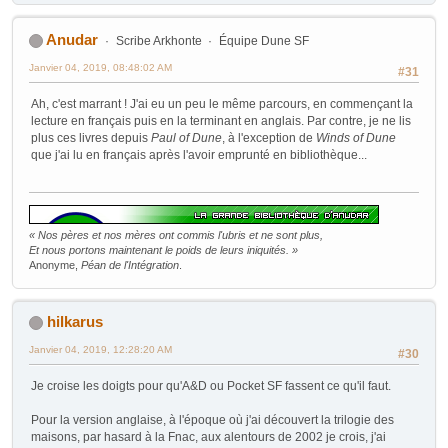
Anudar
Scribe Arkhonte
Équipe Dune SF
Janvier 04, 2019, 08:48:02 AM
#31
Ah, c'est marrant ! J'ai eu un peu le même parcours, en commençant la
lecture en français puis en la terminant en anglais. Par contre, je ne lis
plus ces livres depuis
Paul of Dune
, à l'exception de
Winds of Dune
que j'ai lu en français après l'avoir emprunté en bibliothèque...
« Nos pères et nos mères ont commis l'ubris et ne sont plus,
Et nous portons maintenant le poids de leurs iniquités. »
Anonyme,
Péan de l'Intégration
.
hilkarus
Janvier 04, 2019, 12:28:20 AM
#30
Je croise les doigts pour qu'A&D ou Pocket SF fassent ce qu'il faut.
Pour la version anglaise, à l'époque où j'ai découvert la trilogie des
maisons, par hasard à la Fnac, aux alentours de 2002 je crois, j'ai