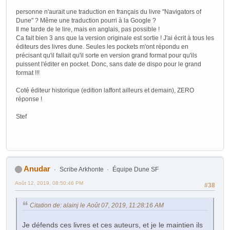
personne n'aurait une traduction en français du livre "Navigators of
Dune" ? Même une traduction pourri à la Google ?
Il me tarde de le lire, mais en anglais, pas possible !
Ca fait bien 3 ans que la version originale est sortie ! J'ai écrit à tous les
éditeurs des livres dune. Seules les pockets m'ont répondu en
précisant qu'il fallait qu'il sorte en version grand format pour qu'ils
puissent l'éditer en pocket. Donc, sans date de dispo pour le grand
format !!!
Coté éditeur historique (edition laffont ailleurs et demain), ZERO
réponse !
Stef
Anudar
Scribe Arkhonte
Équipe Dune SF
Août 12, 2019, 08:50:46 PM
#38
Citation de: alainj le Août 07, 2019, 11:28:16 AM
Je défends ces livres et ces auteurs, et je le maintien ils