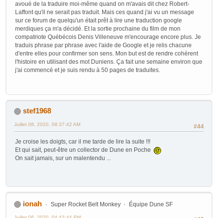
avoué de la traduire moi-même quand on m'avais dit chez Robert-
Laffont qu'il ne serait pas traduit. Mais ces quand j'ai vu un message
sur ce forum de quelqu'un était prêt à lire une traduction google
merdiques ça m'a décidé. Et la sortie prochaine du film de mon
compatriote Québécois Denis Villeneuve m'encourage encore plus. Je
traduis phrase par phrase avec l'aide de Google et je relis chacune
d'entre elles pour confirmer son sens. Mon but est de rendre cohérent
l'histoire en utilisant des mot Duniens. Ça fait une semaine environ que
j'ai commencé et je suis rendu à 50 pages de traduites.
stef1968
Juillet 08, 2020, 08:37:42 AM
#44
Je croise les doigts, car il me tarde de lire la suite !!!
Et qui sait, peut-être un collector de Dune en Poche
On sait jamais, sur un malentendu ...
ionah
Super Rocket Belt Monkey
Équipe Dune SF
Juillet 06, 2020, 04:43:44 PM