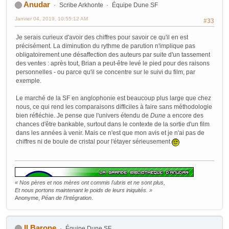
Anudar
Scribe Arkhonte
Équipe Dune SF
Janvier 04, 2019, 10:55:12 AM
#33
Je serais curieux d'avoir des chiffres pour savoir ce qu'il en est
précisément. La diminution du rythme de parution n'implique pas
obligatoirement une désaffection des auteurs par suite d'un tassement
des ventes : après tout, Brian a peut-être levé le pied pour des raisons
personnelles - ou parce qu'il se concentre sur le suivi du film, par
exemple.
Le marché de la SF en anglophonie est beaucoup plus large que chez
nous, ce qui rend les comparaisons difficiles à faire sans méthodologie
bien réfléchie. Je pense que l'univers étendu de
Dune
a encore des
chances d'être bankable, surtout dans le contexte de la sortie d'un film
dans les années à venir. Mais ce n'est que mon avis et je n'ai pas de
chiffres ni de boule de cristal pour l'étayer sérieusement
« Nos pères et nos mères ont commis l'ubris et ne sont plus,
Et nous portons maintenant le poids de leurs iniquités. »
Anonyme,
Péan de l'Intégration
.
Il Barone
Équipe Dune SF