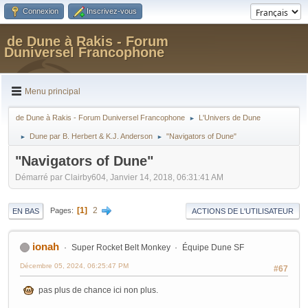
Connexion
Inscrivez-vous
de Dune à Rakis - Forum
Duniversel Francophone
Menu principal
de Dune à Rakis - Forum Duniversel Francophone
L'Univers de Dune
►
Dune par B. Herbert & K.J. Anderson
"Navigators of Dune"
►
►
"Navigators of Dune"
Démarré par Clairby604, Janvier 14, 2018, 06:31:41 AM
1
2
Pages
EN BAS
ACTIONS DE L'UTILISATEUR
ionah
Super Rocket Belt Monkey
Équipe Dune SF
Décembre 05, 2024, 06:25:47 PM
#67
pas plus de chance ici non plus.