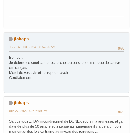
jlchaps
Décembre 03, 2024, 08:54:25 AM
#66
Bonjour,
Je déterre ce sujet car je recherche toujours le format epub de ce livre
en français.
Merci de vos avis et liens pour l'avoir ...
Cordialement
jlchaps
Juin 22, 2022, 07:05:59 PM
#65
Salut à tous ... FAN inconditionnel de DUNE depuis ma jeunesse, et ça
date de plus de 50 ans, je suis passé au numérique il y a déjà un bon
moment et dès fois ça traine au niveau des parutions ...