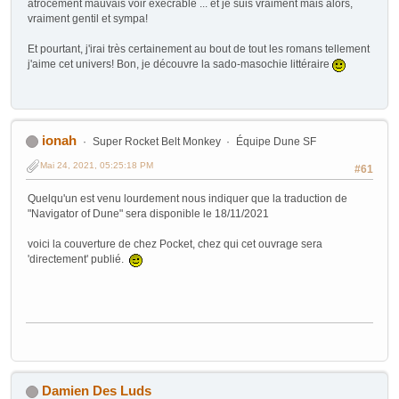
atrocement mauvais voir exécrable ... et je suis vraiment mais alors,
vraiment gentil et sympa!
Et pourtant, j'irai très certainement au bout de tout les romans tellement
j'aime cet univers! Bon, je découvre la sado-masochie littéraire
ionah
Super Rocket Belt Monkey
Équipe Dune SF
Mai 24, 2021, 05:25:18 PM
#61
Quelqu'un est venu lourdement nous indiquer que la traduction de
"Navigator of Dune" sera disponible le 18/11/2021
voici la couverture de chez Pocket, chez qui cet ouvrage sera
'directement' publié.
Damien Des Luds