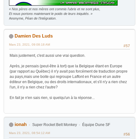
« Nos pères et nos mères ont commis l'ubris et ne sont plus,
Et nous portons maintenant le poids de leurs iniquités. »
Anonyme,
Péan de l'Intégration
.
Damien Des Luds
Mars 23, 2021, 09:08:18 AM
#57
Mais justement, c'est aussi une vrai question.
Après, je pensais (peut-être à tort) que la Belgique étant en Europe
(par rapport au Québec) il n'y avait pas forcément de traduction propre
au pays,mais une boite qui regroupe Laffont en France et un autre
éditeur en Belgique, ou des droits internationaux, et s'il n'y a rien chez
l'un, il n'y a rien chez l'autre?
En fait je n'en sais rien, si quelqu'un à la réponse...
ionah
Super Rocket Belt Monkey
Équipe Dune SF
Mars 23, 2021, 08:54:12 AM
#56