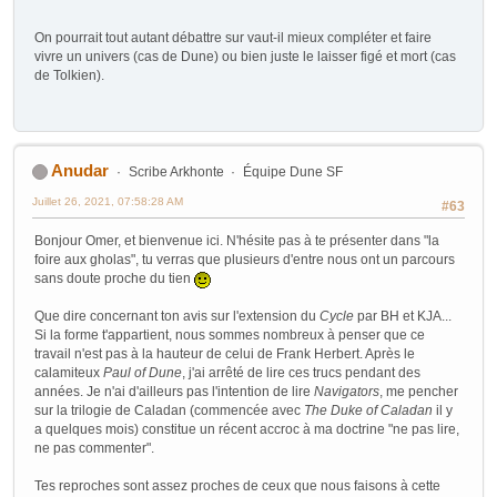
^^
On pourrait tout autant débattre sur vaut-il mieux compléter et faire
vivre un univers (cas de Dune) ou bien juste le laisser figé et mort (cas
de Tolkien).
Anudar
Scribe Arkhonte
Équipe Dune SF
Juillet 26, 2021, 07:58:28 AM
#63
Bonjour Omer, et bienvenue ici. N'hésite pas à te présenter dans "la
foire aux gholas", tu verras que plusieurs d'entre nous ont un parcours
sans doute proche du tien
Que dire concernant ton avis sur l'extension du
Cycle
par BH et KJA...
Si la forme t'appartient, nous sommes nombreux à penser que ce
travail n'est pas à la hauteur de celui de Frank Herbert. Après le
calamiteux
Paul of Dune
, j'ai arrêté de lire ces trucs pendant des
années. Je n'ai d'ailleurs pas l'intention de lire
Navigators
, me pencher
sur la trilogie de Caladan (commencée avec
The Duke of Caladan
il y
a quelques mois) constitue un récent accroc à ma doctrine "ne pas lire,
ne pas commenter".
Tes reproches sont assez proches de ceux que nous faisons à cette