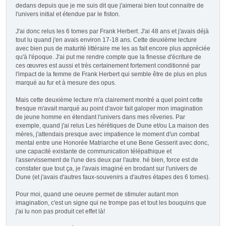
dedans depuis que je me suis dit que j'aimerai bien tout connaitre de
l'univers initial et étendue par le fiston.
J'ai donc relus les 6 tomes par Frank Herbert. J'ai 48 ans et j'avais déjà
tout lu quand j'en avais environ 17-18 ans. Cette deuxième lecture
avec bien pus de maturité littéraire me les as fait encore plus appréciée
qu'à l'époque. J'ai put me rendre compte que la finesse d'écriture de
ces œuvres est aussi et très certainement fortement conditionné par
l'impact de la femme de Frank Herbert qui semble être de plus en plus
marqué au fur et à mesure des opus.
Mais cette deuxième lecture m'a clairement montré a quel point cette
fresque m'avait marqué au point d'avoir fait galoper mon imagination
de jeune homme en étendant l'univers dans mes rêveries. Par
exemple, quand j'ai relus Les hérétiques de Dune et/ou La maison des
mères, j'attendais presque avec impatience le moment d'un combat
mental entre une Honorée Matriarche et une Bene Gesserit avec donc,
une capacité existante de communication télépathique et
l'asservissement de l'une des deux par l'autre. hé bien, force est de
constater que tout ça, je l'avais imaginé en brodant sur l'univers de
Dune (et j'avais d'autres faux-souvenirs a d'autres étapes des 6 tomes).
Pour moi, quand une oeuvre permet de stimuler autant mon
imagination, c'est un signe qui ne trompe pas et tout les bouquins que
j'ai lu non pas produit cet effet là!