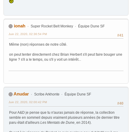
ionah
Super Rocket Belt Monkey
Équipe Dune SF
Juin 22, 2020, 02:36:54 PM
#41
Même (non) réponses de notre côté.
on peut tenter directement chez Brian Herbert s'il peut faire bouger une
ligne ? s'il a le temps, ou s'il y voit un intérêt...
Anudar
Scribe Arkhonte
Équipe Dune SF
Juin 22, 2020, 02:00:42 PM
#40
Pour A&D je pense que tu n'auras jamais de réponse, la collection
semble en sommeil depuis vraiment plusieurs années (le dernier titre
paru était d'ailleurs
Les Mentats de Dune
, en 2014).