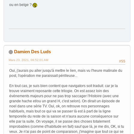
ou en belge ?
Damien Des Luds
Mars 23, 2021, 08:52:01 AM
#55
Oui, j'aurais pu aller jusqu'à mettre le lien, mais vu l'heure matinale du
post, l'opération me paraissait périlleuse...
En tout cas, je suis bien content que navigators soit traduit. car je la
trouve vraiment reposante cette trilogie. On est assez loin des
événements majeurs pour ne pas trop saccager l'Histoire (avec une
grande hache et/ou un grand H, c'est selon). On dirait un épisode de
noel dans une série TV. Oui, ok, on retrouve nos personnages
habituels, mais tout ce qui va se passer là est à part de la ligne
temporelle du reste de la saison et n'aura aucune conséquence sur
elle par la suite. On voyage, il se passe des choses totalement
improbables (comme d'habitude en fait) sauf que là, je me dis, OK, si tu
veux. Je n'ai pas de point de comparaison, j'imagine que tout ce qui se