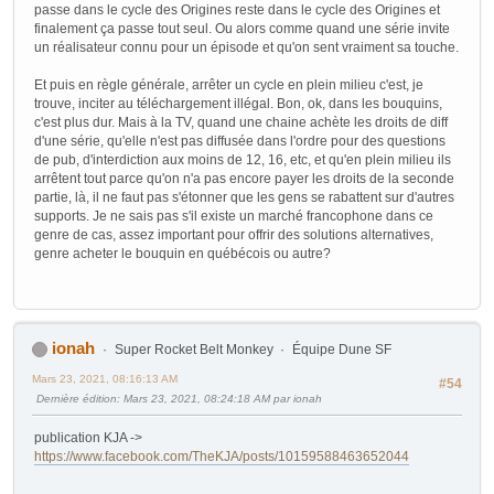
passe dans le cycle des Origines reste dans le cycle des Origines et
finalement ça passe tout seul. Ou alors comme quand une série invite
un réalisateur connu pour un épisode et qu'on sent vraiment sa touche.
Et puis en règle générale, arrêter un cycle en plein milieu c'est, je
trouve, inciter au téléchargement illégal. Bon, ok, dans les bouquins,
c'est plus dur. Mais à la TV, quand une chaine achète les droits de diff
d'une série, qu'elle n'est pas diffusée dans l'ordre pour des questions
de pub, d'interdiction aux moins de 12, 16, etc, et qu'en plein milieu ils
arrêtent tout parce qu'on n'a pas encore payer les droits de la seconde
partie, là, il ne faut pas s'étonner que les gens se rabattent sur d'autres
supports. Je ne sais pas s'il existe un marché francophone dans ce
genre de cas, assez important pour offrir des solutions alternatives,
genre acheter le bouquin en québécois ou autre?
ionah
Super Rocket Belt Monkey
Équipe Dune SF
Mars 23, 2021, 08:16:13 AM
#54
Dernière édition
: Mars 23, 2021, 08:24:18 AM par ionah
publication KJA ->
https://www.facebook.com/TheKJA/posts/10159588463652044