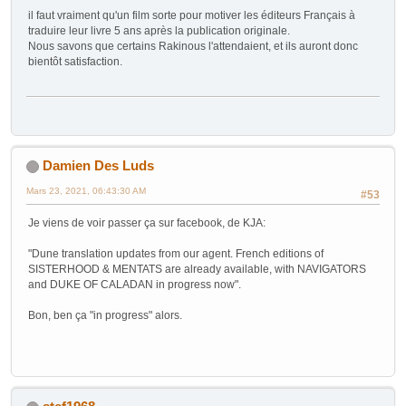
il faut vraiment qu'un film sorte pour motiver les éditeurs Français à
traduire leur livre 5 ans après la publication originale.
Nous savons que certains Rakinous l'attendaient, et ils auront donc
bientôt satisfaction.
Damien Des Luds
Mars 23, 2021, 06:43:30 AM
#53
Je viens de voir passer ça sur facebook, de KJA:
"Dune translation updates from our agent. French editions of
SISTERHOOD & MENTATS are already available, with NAVIGATORS
and DUKE OF CALADAN in progress now".
Bon, ben ça "in progress" alors.