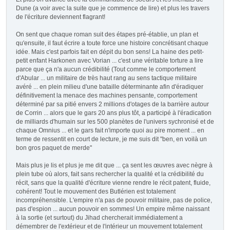
Dune (a voir avec la suite que je commence de lire) et plus les travers
de l'écriture deviennent flagrant!
On sent que chaque roman suit des étapes pré-établie, un plan et
qu'ensuite, il faut écrire a toute force une histoire concrétisant chaque
idée. Mais c'est parfois fait en dépit du bon sens! La haine des petit-
petit enfant Harkonen avec Vorian ... c'est une véritable torture a lire
parce que ça n'a aucun crédibilité (Tout comme le comportement
d'Abular ... un militaire de très haut rang au sens tactique militaire
avéré ... en plein milieu d'une bataille déterminante afin d'éradiquer
définitivement la menace des machines pensante, comportement
déterminé par sa pitié envers 2 millions d'otages de la barrière autour
de Corrin ... alors que le gars 20 ans plus tôt, a participé à l'éradication
de milliards d'humain sur les 500 planètes de l'univers sychronisé et de
chaque Omnius ... et le gars fait n'importe quoi au pire moment ... en
terme de ressentit en court de lecture, je me suis dit "ben, en voilà un
bon gros paquet de merde"
Mais plus je lis et plus je me dit que ... ça sent les œuvres avec nègre à
plein tube où alors, fait sans rechercher la qualité et la crédibilité du
récit, sans que la qualité d'écriture vienne rendre le récit patent, fluide,
cohérent! Tout le mouvement des Butlérien est totalement
incompréhensible. L'empire n'a pas de pouvoir militaire, pas de police,
pas d'espion ... aucun pouvoir en sommes! Un empire même naissant
à la sortie (et surtout) du Jihad chercherait immédiatement a
démembrer de l'extérieur et de l'intérieur un mouvement totalement