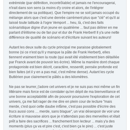
extrémiste (par définition, incontrôlable) et jamais ne l'encouragerai,
n'irait dans son sens (a moins d'y croire et alors, de l'intégrer
directement de sa politique). Que l'empire ne se soit jamais occupé du
mélange alors que c'est une denrée carrément plus que "clé" et qu'il ai
laissé toute latitude à l'ogre Vemport ... heu, là, c'est des faits
scénaristique digne d'un jeune en quatrième ... faut pas délirer en me
parlant d'élitisme ou de fan pur et dur de Frank Herbert! Il y'a une nette
différence de qualité de scénario et d'écriture suivant les auteurs!
Autant les deux suite du cycle principal me paraisse globalement
bonne (si ce n'est qu'il y manque la pâte de Frank Herbert), elles
tiennent vraiment bien la route (qui avait été visiblement bien détaillée
par Franck avant de pouvoir les écrire). Même la manière dont chaque
protagoniste est bien décrit, caractère, ressentit, pensée profonde est
bien faites (et il y en a pas mal, c'est même dense). Autant les cycle
Butlérien pue clairement le pâtés a des kilomètres.
Ne pas se leurrer, j'adore cet univers et je ne suis pas moi même un fin
littéraire mais force est de constater qu'en dépit de ma bienveillance et
une bonne acceptabilité afin de pouvoir poursuivre l'exploration de cet
univers, ça me fait rager de me dire en plein cour de lecture "mais
merde, c'est quoi cette daube infâme, c'est pas possible d'écrire des
trucs aussi cons .... merde, sans blague", un vrai désespoir de voir une
écriture si mauvaise alors que je n'attendais pas des merveilles et était
prêt a faire des sacrifices ... franchement bon lecteur ... mais y'a des
moments (plus ça va et pire c'est, c'est bien ça le pire) ... c'est juste