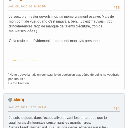
Août 08, 2019, 09:34:30 PM
#35
Je veux bien rester ouverts moi, j'ai même vraiment essayé. Mais de
mon point de vue, quand c'est mauvais, ben...... c'est mauvais. (trop
d'incohérences, trop de manque de talents d'écriture, trop de
mauvaises idées.)
Cela reste bien évidement uniquement mon avis personnel...
"Ne te trouve jamais en compagnie de quelqu'un aux côtés de qui tu ne voudrais
pas mourir."
Dicton Fremen
alainj
Août 07, 2019, 11:28:16 AM
#34
Je suis toujours dans l'expectative devant les remarques que je
qualifierais d'intégristes concernant les grands livres.
Certes Frank Herbert est un auteur de génie, et certes aussi les 6