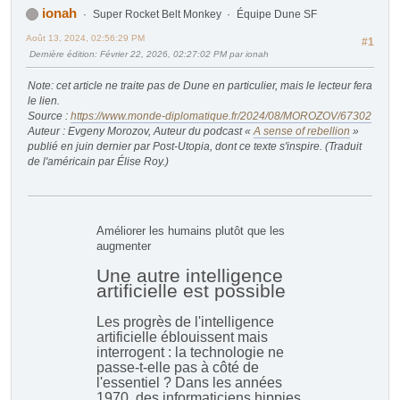
ionah
Super Rocket Belt Monkey
Équipe Dune SF
Août 13, 2024, 02:56:29 PM
#1
Dernière édition
: Février 22, 2026, 02:27:02 PM par ionah
Note: cet article ne traite pas de Dune en particulier, mais le lecteur fera
le lien.
Source :
https://www.monde-diplomatique.fr/2024/08/MOROZOV/67302
Auteur : Evgeny Morozov, Auteur du podcast «
A sense of rebellion
»
publié en juin dernier par Post-Utopia, dont ce texte s'inspire. (Traduit
de l'américain par Élise Roy.)
Améliorer les humains plutôt que les
augmenter
Une autre intelligence
artificielle est possible
Les progrès de l'intelligence
artificielle éblouissent mais
interrogent : la technologie ne
passe-t-elle pas à côté de
l'essentiel ? Dans les années
1970, des informaticiens hippies