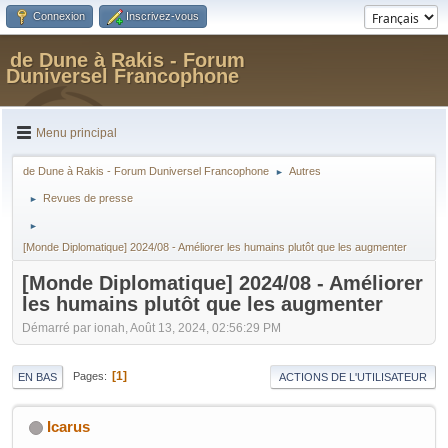
Connexion
Inscrivez-vous
de Dune à Rakis - Forum
Duniversel Francophone
Menu principal
de Dune à Rakis - Forum Duniversel Francophone
Autres
►
Revues de presse
►
►
[Monde Diplomatique] 2024/08 - Améliorer les humains plutôt que les augmenter
[Monde Diplomatique] 2024/08 - Améliorer
les humains plutôt que les augmenter
Démarré par ionah, Août 13, 2024, 02:56:29 PM
1
Pages
EN BAS
ACTIONS DE L'UTILISATEUR
Icarus