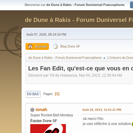
Bienvenue sur
de Dune à Rakis - Forum Duniversel Francophone
.
de Dune à Rakis - Forum Duniversel 
Août 07, 2026, 08:19:16 PM
Accueil
Blog Dune SF
de Dune à Rakis - Forum Duniversel Francophone
L'Univers de Dun
►
Les Fan Edit, qu'est-ce que vous en 
Démarré par Tof de Habbanya, Mai 04, 2013, 12:39:44 AM
1
Pages
EN BAS
ionah
Août 18, 2013, 11:01:11 PM
Super Rocket Belt Monkey
ok merci Filo.
Équipe Dune SF
je vais réfléchir à une solution