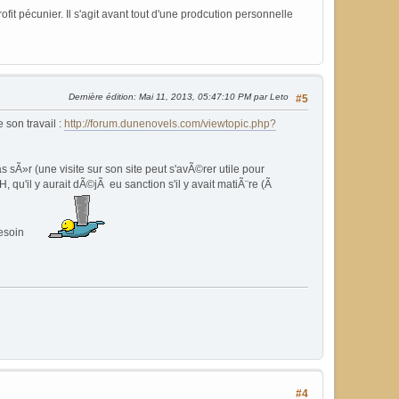
ofit pécunier. Il s'agit avant tout d'une prodcution personnelle
Dernière édition
: Mai 11, 2013, 05:47:10 PM par Leto
#5
 son travail :
http://forum.dunenovels.com/viewtopic.php?
s sÃ»r (une visite sur son site peut s'avÃ©rer utile pour
 qu'il y aurait dÃ©jÃ eu sanction s'il y avait matiÃ¨re (Ã
 besoin
#4