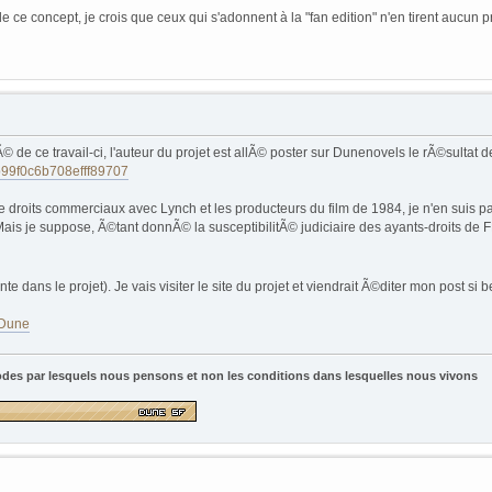
e ce concept, je crois que ceux qui s'adonnent à la "fan edition" n'en tirent aucun pr
 de ce travail-ci, l'auteur du projet est allÃ© poster sur Dunenovels le rÃ©sultat de
9f0c6b708efff89707
tie droits commerciaux avec Lynch et les producteurs du film de 1984, je n'en suis pa
is je suppose, Ã©tant donnÃ© la susceptibilitÃ© judiciaire des ayants-droits de FH,
nte dans le projet). Je vais visiter le site du projet et viendrait Ã©diter mon post si
e Dune
odes par lesquels nous pensons et non les conditions dans lesquelles nous vivons