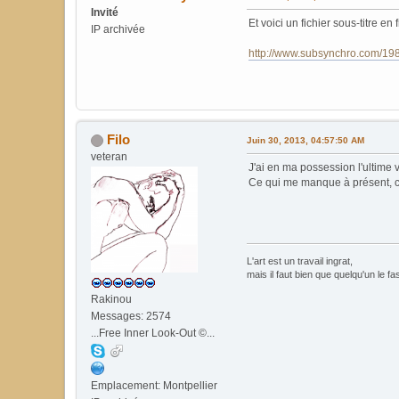
Invité
Et voici un fichier sous-titre en 
IP archivée
http://www.subsynchro.com/198
Filo
Juin 30, 2013, 04:57:50 AM
veteran
J'ai en ma possession l'ultime v
Ce qui me manque à présent, ce 
L'art est un travail ingrat,
mais il faut bien que quelqu'un le fa
Rakinou
Messages: 2574
...Free Inner Look-Out ©...
Emplacement: Montpellier