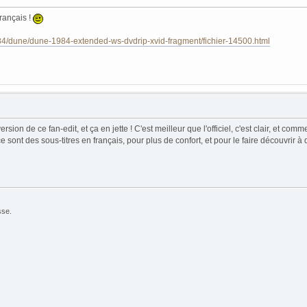
français !
4/dune/dune-1984-extended-ws-dvdrip-xvid-fragment/fichier-14500.html
ersion de ce fan-edit, et ça en jette ! C'est meilleur que l'officiel, c'est clair, et c
sont des sous-titres en français, pour plus de confort, et pour le faire découvrir à
sse.