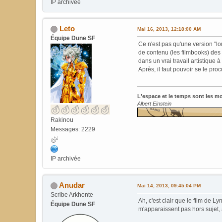
IP archivée
Leto
Mai 16, 2013, 12:18:00 AM
Équipe Dune SF
Ce n'est pas qu'une version "lon
de contenu (les filmbooks) des 
dans un vrai travail artistique 
Après, il faut pouvoir se le pro
L'espace et le temps sont les m
Albert Einstein
Rakinou
Messages: 2229
IP archivée
Anudar
Mai 14, 2013, 09:45:04 PM
Scribe Arkhonte
Ah, c'est clair que le film de
Équipe Dune SF
m'apparaissent pas hors sujet, 