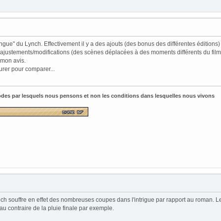
gue" du Lynch. Effectivement il y a des ajouts (des bonus des différentes éditions) m
ajustements/modifications (des scènes déplacées à des moments différents du film, u
à mon avis.
curer pour comparer...
odes par lesquels nous pensons et non les conditions dans lesquelles nous vivons
 Lynch souffre en effet des nombreuses coupes dans l'intrigue par rapport au roman
au contraire de la pluie finale par exemple.