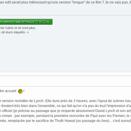
 edit serait plus intéressant qu'une version "longue" de ce film ? Je ne sais pas, il
s l'ubris et ne sont plus,
de leurs iniquités. »
otre accueil
!
ne version revisitée de Lynch. Elle dure près de 3 heures, avec l'ajout de scènes is
fondent très bien dans l'ensemble, ce qui fait qu'on n'a pas du tout l'impression d'a
 officiel (je précise au passage que je respecte absolument David Lynch et son art, l
du roman : par exemple, pendant la première rencontre de Paul avec les Fremen, le 
mée, remplacée par le sacrifice de Thufir Hawat (un passage du livre)... c'est suro