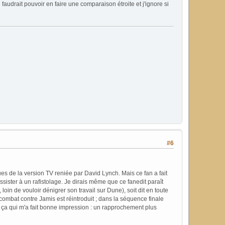
 faudrait pouvoir en faire une comparaison étroite et j'ignore si
#6
sues de la version TV reniée par David Lynch. Mais ce fan a fait
ssister à un rafistolage. Je dirais même que ce fanedit paraît
oin de vouloir dénigrer son travail sur Dune), soit dit en toute
combat contre Jamis est réintroduit ; dans la séquence finale
ut ça qui m'a fait bonne impression : un rapprochement plus