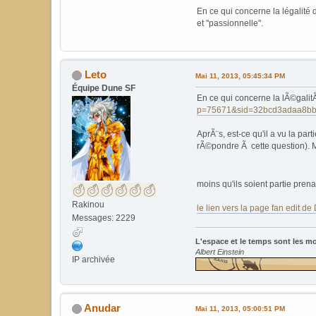
En ce qui concerne la légalité d
et "passionnelle".
Leto
Mai 11, 2013, 05:45:34 PM
Équipe Dune SF
En ce qui concerne la lÃ©galitÃ©
p=75671&sid=32bcd3adaa8bb9
AprÃ¨s, est-ce qu'il a vu la par
rÃ©pondre Ã cette question). Ma
moins qu'ils soient partie prena
Rakinou
le lien vers la page fan edit d
Messages: 2229
L'espace et le temps sont les m
Albert Einstein
IP archivée
Anudar
Mai 11, 2013, 05:00:51 PM