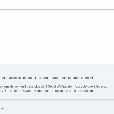
fer (avec le fichier sous-titres, donc). Donne-moi ton adresse en MP.
je viens de voir qu'il pèse plus de 3 Go, et WeTransfer n'accepte que 2 Go maxi.
VD et de te l'envoyer physiquement, je ne vois pas d'autre solution.
sse.