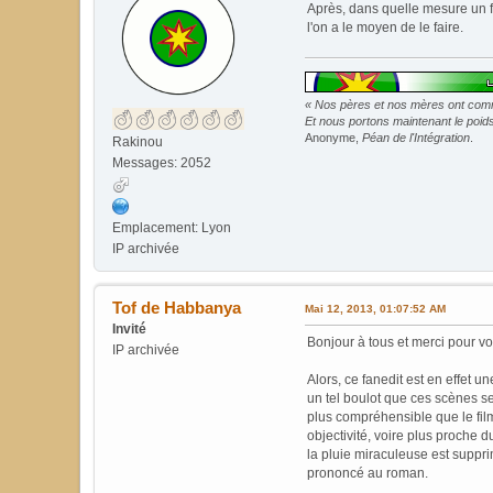
Après, dans quelle mesure un fan
l'on a le moyen de le faire.
« Nos pères et nos mères ont commi
Et nous portons maintenant le poids 
Anonyme,
Péan de l'Intégration
.
Rakinou
Messages: 2052
Emplacement: Lyon
IP archivée
Tof de Habbanya
Mai 12, 2013, 01:07:52 AM
Invité
Bonjour à tous et merci pour v
IP archivée
Alors, ce fanedit est en effet u
un tel boulot que ces scènes se 
plus compréhensible que le film
objectivité, voire plus proche 
la pluie miraculeuse est suppri
prononcé au roman.