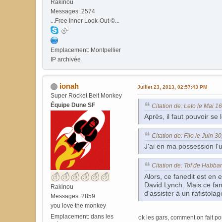
Rakinou
Messages: 2574
...Free Inner Look-Out ©...
Emplacement: Montpellier
IP archivée
ionah
Juillet 23, 2013, 02:57:43 PM
Super Rocket Belt Monkey
Équipe Dune SF
Citation de: Leto le Mai 1
Après, il faut pouvoir se
Citation de: Filo le Juin 
J'ai en ma possession l'u
Citation de: Tof de Habba
Alors, ce fanedit est en 
David Lynch. Mais ce fan 
Rakinou
d'assister à un rafistolag
Messages: 2859
you love the monkey
Emplacement: dans les
ok les gars, comment on fait po