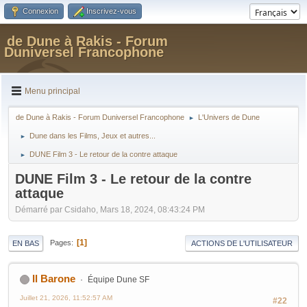
Connexion
Inscrivez-vous
de Dune à Rakis - Forum
Duniversel Francophone
Menu principal
de Dune à Rakis - Forum Duniversel Francophone
L'Univers de Dune
►
Dune dans les Films, Jeux et autres...
►
DUNE Film 3 - Le retour de la contre attaque
►
DUNE Film 3 - Le retour de la contre
attaque
Démarré par Csidaho, Mars 18, 2024, 08:43:24 PM
1
Pages
EN BAS
ACTIONS DE L'UTILISATEUR
Il Barone
Équipe Dune SF
Juillet 21, 2026, 11:52:57 AM
#22