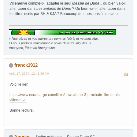
Villeneuve compte-t-il adapter le seul
Messie de Dune
... ou bien va-t-il
aller taper dans
Les Enfants de Dune
? Ou bien va-t-il aller taper dans
les titres écrits par BH & KJA ? Beaucoup de questions à ce stade...
« Nos pères et nos mères ont commis l'ubris et ne sont plus,
Et nous portons maintenant le poids de leurs iniquités. »
Anonyme,
Péan de l'Intégration
.
franck1912
Août 17, 2024, 12:41:59 AM
#4
Voici le lien :
https://www.ecranlarge.com/films/news/dune-3-prochain-film-denis-
villeneuve
Bonne lecture.
Anudar
Scribe Arkhonte
Équipe Dune SF