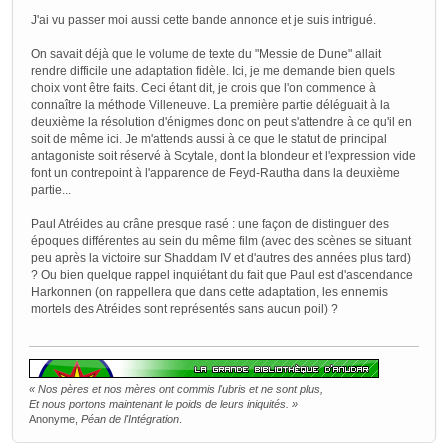
J'ai vu passer moi aussi cette bande annonce et je suis intrigué.
On savait déjà que le volume de texte du "Messie de Dune" allait
rendre difficile une adaptation fidèle. Ici, je me demande bien quels
choix vont être faits. Ceci étant dit, je crois que l'on commence à
connaître la méthode Villeneuve. La première partie déléguait à la
deuxième la résolution d'énigmes donc on peut s'attendre à ce qu'il en
soit de même ici. Je m'attends aussi à ce que le statut de principal
antagoniste soit réservé à Scytale, dont la blondeur et l'expression vide
font un contrepoint à l'apparence de Feyd-Rautha dans la deuxième
partie...
Paul Atréides au crâne presque rasé : une façon de distinguer des
époques différentes au sein du même film (avec des scènes se situant
peu après la victoire sur Shaddam IV et d'autres des années plus tard)
? Ou bien quelque rappel inquiétant du fait que Paul est d'ascendance
Harkonnen (on rappellera que dans cette adaptation, les ennemis
mortels des Atréides sont représentés sans aucun poil) ?
« Nos pères et nos mères ont commis l'ubris et ne sont plus,
Et nous portons maintenant le poids de leurs iniquités. »
Anonyme,
Péan de l'Intégration
.