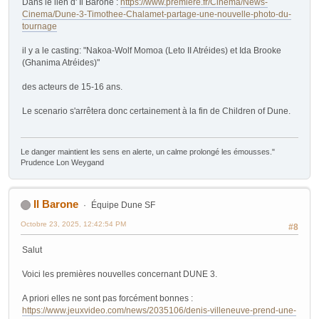
Dans le lien d' Il Barone :
https://www.premiere.fr/Cinema/News-
Cinema/Dune-3-Timothee-Chalamet-partage-une-nouvelle-photo-du-
tournage
il y a le casting: "Nakoa-Wolf Momoa (Leto II Atréides) et Ida Brooke
(Ghanima Atréides)"
des acteurs de 15-16 ans.
Le scenario s'arrêtera donc certainement à la fin de Children of Dune.
Le danger maintient les sens en alerte, un calme prolongé les émousses."
Prudence Lon Weygand
Il Barone
Équipe Dune SF
Octobre 23, 2025, 12:42:54 PM
#8
Salut
Voici les premières nouvelles concernant DUNE 3.
A priori elles ne sont pas forcément bonnes :
https://www.jeuxvideo.com/news/2035106/denis-villeneuve-prend-une-