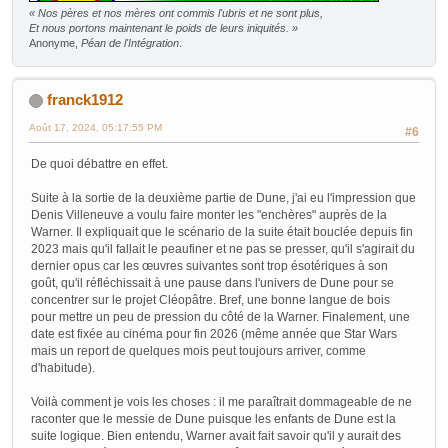
« Nos pères et nos mères ont commis l'ubris et ne sont plus,
Et nous portons maintenant le poids de leurs iniquités. »
Anonyme,
Péan de l'Intégration
.
franck1912
Août 17, 2024, 05:17:55 PM
#6
De quoi débattre en effet.
Suite à la sortie de la deuxième partie de Dune, j'ai eu l'impression que
Denis Villeneuve a voulu faire monter les "enchères" auprès de la
Warner. Il expliquait que le scénario de la suite était bouclée depuis fin
2023 mais qu'il fallait le peaufiner et ne pas se presser, qu'il s'agirait du
dernier opus car les œuvres suivantes sont trop ésotériques à son
goût, qu'il réfléchissait à une pause dans l'univers de Dune pour se
concentrer sur le projet Cléopâtre. Bref, une bonne langue de bois
pour mettre un peu de pression du côté de la Warner. Finalement, une
date est fixée au cinéma pour fin 2026 (même année que Star Wars
mais un report de quelques mois peut toujours arriver, comme
d'habitude).
Voilà comment je vois les choses : il me paraîtrait dommageable de ne
raconter que le messie de Dune puisque les enfants de Dune est la
suite logique. Bien entendu, Warner avait fait savoir qu'il y aurait des