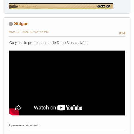
Stilgar
Mars 17, 2026, 07:46:52 PM
#14
Ca y est, le premier trailer de Dune 3 est arrivé!!!
1 personne aime ceci.