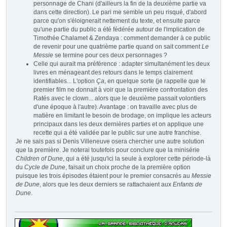
personnage de Chani (d'ailleurs la fin de la deuxième partie va
dans cette direction). Le pari me semble un peu risqué, d'abord
parce qu'on s'éloignerait nettement du texte, et ensuite parce
qu'une partie du public a été fédérée autour de l'implication de
Timothée Chalamet & Zendaya : comment demander à ce public
de revenir pour une quatrième partie quand on sait comment
Le
Messie
se termine pour ces deux personnages ?
Celle qui aurait ma préférence : adapter simultanément les deux
livres en ménageant des retours dans le temps clairement
identifiables... L'option
Ça
, en quelque sorte (je rappelle que le
premier film ne donnait à voir que la première confrontation des
Ratés avec le clown... alors que le deuxième passait volontiers
d'une époque à l'autre). Avantage : on travaille avec plus de
matière en limitant le besoin de brodage, on implique les acteurs
principaux dans les deux dernières parties et on applique une
recette qui a été validée par le public sur une autre franchise.
Je ne sais pas si Denis Villeneuve osera chercher une autre solution
que la première. Je noterai toutefois pour conclure que la minisérie
Children of Dune
, qui a été jusqu'ici la seule à explorer cette période-là
du
Cycle de Dune
, faisait un choix proche de la première option
puisque les trois épisodes étaient pour le premier consacrés au
Messie
de Dune
, alors que les deux derniers se rattachaient aux
Enfants de
Dune
.