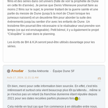
films et des séries dans cet univers (hâte de voir la prophétie de Dune
en cette fin d'année). Je pense que Denis Villeneuve pourrait faire au
moins 2 films sur le sujet, le premier traitant de la guerre sainte et une
partie du messie de Dune (jusqu'à la mort de Chani lorsque les
jumeaux naissent) et un deuxième film pour aborder la suite des
évènements jusqu'au sentier d'or avec les enfants de Dune. Un
troisième film pourrait être nécessaire si le réalisateur veut prendre son
temps (ce qui est envisageable). Petit bémol, il y a également le projet
"Cléopâtre" à caler dans le planning.
Les écrits de BH & KJA seront peut-être utilisés davantage pour les
séries.
Anudar
Scribe Arkhonte
Équipe Dune SF
Août 17, 2024, 11:21:11 AM
#5
Eh bien, merci pour cette information bien sourcée. En effet, c'est très
intéressant et surtout cela vient beaucoup plus tôt qu'attendu... même si
je n'exclus pas un retard (la franchise dunienne étant réputée depuis
2021 pour ses dates reculées parfois plusieurs fois
).
Cela mérite en tout cas que l'on commence à en débattre entre nous.