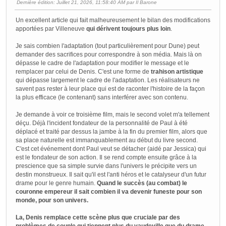
Dernière édition
: Juillet 21, 2026, 11:58:40 AM par Il Barone
Un excellent article qui fait malheureusement le bilan des modifications
apportées par Villeneuve
qui dérivent toujours plus loin
.
Je sais combien l'adaptation (tout particulièrement pour Dune) peut
demander des sacrifices pour correspondre à son média. Mais là on
dépasse le cadre de l'adaptation pour modifier le message et le
remplacer par celui de Denis. C'est une forme de
trahison artistique
qui dépasse largement le cadre de l'adaptation. Les réalisateurs ne
savent pas rester à leur place qui est de raconter l'histoire de la façon
la plus efficace (le contenant) sans interférer avec son contenu.
Je demande à voir ce troisième film, mais le second volet m'a tellement
déçu. Déjà l'incident fondateur de la personnalité de Paul à été
déplacé et traité par dessus la jambe à la fin du premier film, alors que
sa place naturelle est immanquablement au début du livre second.
C'est cet événement dont Paul veut se détacher (aidé par Jessica) qui
est le fondateur de son action. Il se rend compte ensuite grâce à la
prescience que sa simple survie dans l'univers le précipite vers un
destin monstrueux. Il sait qu'il est l'anti héros et le catalyseur d'un futur
drame pour le genre humain.
Quand le succès (au combat) le
couronne empereur il sait combien il va devenir funeste pour son
monde, pour son univers.
La, Denis remplace cette scène plus que cruciale par des