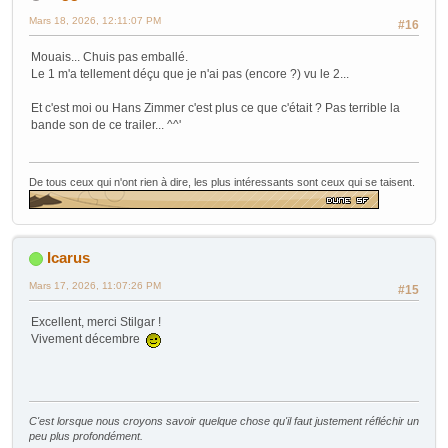
Mars 18, 2026, 12:11:07 PM
#16
Mouais... Chuis pas emballé.
Le 1 m'a tellement déçu que je n'ai pas
(encore ?)
vu le 2...
Et c'est moi ou Hans Zimmer c'est plus ce que c'était ? Pas terrible la
bande son de ce trailer... ^^'
De tous ceux qui n'ont rien à dire, les plus intéressants sont ceux qui se taisent.
Icarus
Mars 17, 2026, 11:07:26 PM
#15
Excellent, merci Stilgar !
Vivement décembre
C'est lorsque nous croyons savoir quelque chose qu'il faut justement réfléchir un
peu plus profondément.