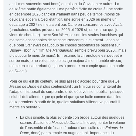
an si mes souvenirs sont bons) en raison du Covid entre autres. La
deuxième partie également. Il me paraît difficile de croire à une sortie
en décembre 2026 car c'est vraiment dans peu de temps (moins de
deux ans et demi). Ceci étant dit, une sortie en 2026 ou même un
décalage à 2027 ne mettraient pas
Dune
en concurrence avec
Avatar
(prochaines sorties prévues en 2025 et 2029 si j'en crois ce que je
viens de chercher) : avec
Star Wars
, ce sont les seules franchises qui
me semblent capables de se concurrencer mutuellement... et on sait
que pour
Star Wars
beaucoup de choses désormais se passent sur
Disney+ (bon, un film
The Mandalorian
semble prévu pour 2026... mais
plutôt pour le mois de mars). En résumé, la chronologie est peut-être
serrée mais je ne vois pas de blocage majeur à mon humble niveau,
même en cas de retard (toujours à prendre en compte quand on parle
de
Dune
!).
Pour ce qui est du contenu, je suis assez d'accord pour dire que
Le
Messie de Dune
est plus contemplatif : un film qui se contenterait de
l'adapter risquerait de surprendre et de décevoir son public... puisque
celui-ci doit attendre que ça pète et que ça se batte comme dans les
deux premiers. A partir de là, quelles solutions Villeneuve pourrait-il
mettre en oeuvre ?
La plus simple, la plus évidente : on brode autour des quelques
scènes d'action du
Messie de Dune
, afin d'augmenter le volume
de l'ensemble et de "teaser" autour d'une suite (
Les Enfants de
Dune
, donc) par exemple en augmentant l'importance du