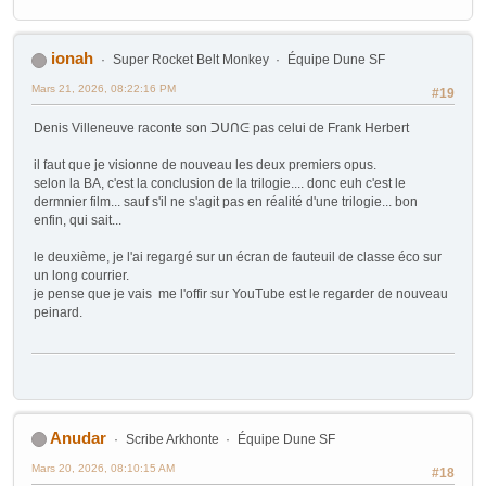
ionah
Super Rocket Belt Monkey
Équipe Dune SF
Mars 21, 2026, 08:22:16 PM
#19
Denis Villeneuve raconte son ᑐᑌᑎᕮ pas celui de Frank Herbert
il faut que je visionne de nouveau les deux premiers opus.
selon la BA, c'est la conclusion de la trilogie.... donc euh c'est le
dermnier film... sauf s'il ne s'agit pas en réalité d'une trilogie... bon
enfin, qui sait...
le deuxième, je l'ai regargé sur un écran de fauteuil de classe éco sur
un long courrier.
je pense que je vais me l'offir sur YouTube est le regarder de nouveau
peinard.
Anudar
Scribe Arkhonte
Équipe Dune SF
Mars 20, 2026, 08:10:15 AM
#18