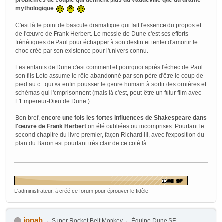
problèmes de couple qui tiennent plus du vaudeville que du drame
mythologique
.
C'est là le point de bascule dramatique qui fait l'essence du propos et
de l'œuvre de Frank Herbert. Le messie de Dune c'est ses efforts
frénétiques de Paul pour échapper à son destin et tenter d'amortir le
choc créé par son existence pour l'univers connu.
Les enfants de Dune c'est comment et pourquoi après l'échec de Paul
son fils Leto assume le rôle abandonné par son père d'être le coup de
pied au c.. qui va enfin pousser le genre humain à sortir des ornières et
schémas qui l'emprisonnent (mais là c'est, peut-être un futur film avec
L'Empereur-Dieu de Dune ).
Bon bref,
encore une fois les fortes influences de Shakespeare dans
l'œuvre de Frank Herbert
on été oubliées ou incomprises. Pourtant le
second chapitre du livre premier, façon Richard III, avec l'exposition du
plan du Baron est pourtant très clair de ce coté là.
L'administrateur, à créé ce forum pour éprouver le fidèle
ionah
Super Rocket Belt Monkey
Équipe Dune SF