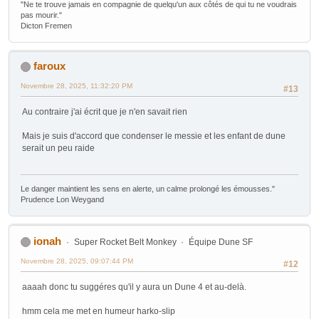
"Ne te trouve jamais en compagnie de quelqu'un aux côtés de qui tu ne voudrais
pas mourir."
Dicton Fremen
faroux
Novembre 28, 2025, 11:32:20 PM
#13
Au contraire j'ai écrit que je n'en savait rien
Mais je suis d'accord que condenser le messie et les enfant de dune
serait un peu raide
Le danger maintient les sens en alerte, un calme prolongé les émousses."
Prudence Lon Weygand
ionah
Super Rocket Belt Monkey
Équipe Dune SF
Novembre 28, 2025, 09:07:44 PM
#12
aaaah donc tu suggéres qu'il y aura un Dune 4 et au-delà.
hmm cela me met en humeur harko-slip