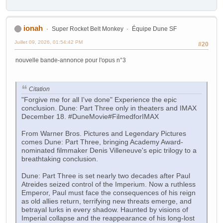
ionah
Super Rocket Belt Monkey
Équipe Dune SF
Juillet 09, 2026, 01:54:42 PM
#20
nouvelle bande-annonce pour l'opus n°3
Citation
"Forgive me for all I've done" Experience the epic
conclusion. Dune: Part Three only in theaters and IMAX
December 18. #DuneMovie#FilmedforIMAX
From Warner Bros. Pictures and Legendary Pictures
comes Dune: Part Three, bringing Academy Award-
nominated filmmaker Denis Villeneuve's epic trilogy to a
breathtaking conclusion.
Dune: Part Three is set nearly two decades after Paul
Atreides seized control of the Imperium. Now a ruthless
Emperor, Paul must face the consequences of his reign
as old allies return, terrifying new threats emerge, and
betrayal lurks in every shadow. Haunted by visions of
Imperial collapse and the reappearance of his long-lost