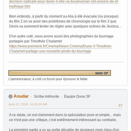
decision-radicale-pour-dune-3-elle-va-bouleverser-cet-univers-de-sf-
mythique.htm
Bien entendu, à partir du moment ou Alia à été évacuée (ou presque)
du film 2 on va avoir des problèmes de chronologie sur le film 3 que
Denis va surement tenter de régler avec quelques scènes de Jessica...
D'un autre coté, nous avons aussi des photographies du tournage
partagée par Timothée Chalamet
https://www.premiere.fr/Cinema/News-Cinema/Dune-3-Timothee-
Chalamet-partage-une-nouvelle-photo-du-tournage
L'administrateur, à créé ce forum pour éprouver le fidèle
Anudar
Scribe Arkhonte
Équipe Dune SF
Août 21, 2024, 10:33:00 AM
#7
A ce stade, on est clairement dans la spéculation pure et simple... mais
ce n'est pas une critique, c'est extrêmement intéressant au contraire.
La première partie a vu sa sortie décalée de plusieurs mois (plus d'un