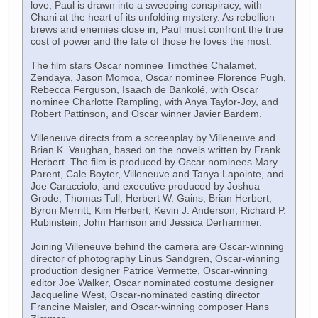
love, Paul is drawn into a sweeping conspiracy, with
Chani at the heart of its unfolding mystery. As rebellion
brews and enemies close in, Paul must confront the true
cost of power and the fate of those he loves the most.
The film stars Oscar nominee Timothée Chalamet,
Zendaya, Jason Momoa, Oscar nominee Florence Pugh,
Rebecca Ferguson, Isaach de Bankolé, with Oscar
nominee Charlotte Rampling, with Anya Taylor-Joy, and
Robert Pattinson, and Oscar winner Javier Bardem.
Villeneuve directs from a screenplay by Villeneuve and
Brian K. Vaughan, based on the novels written by Frank
Herbert. The film is produced by Oscar nominees Mary
Parent, Cale Boyter, Villeneuve and Tanya Lapointe, and
Joe Caracciolo, and executive produced by Joshua
Grode, Thomas Tull, Herbert W. Gains, Brian Herbert,
Byron Merritt, Kim Herbert, Kevin J. Anderson, Richard P.
Rubinstein, John Harrison and Jessica Derhammer.
Joining Villeneuve behind the camera are Oscar-winning
director of photography Linus Sandgren, Oscar-winning
production designer Patrice Vermette, Oscar-winning
editor Joe Walker, Oscar nominated costume designer
Jacqueline West, Oscar-nominated casting director
Francine Maisler, and Oscar-winning composer Hans