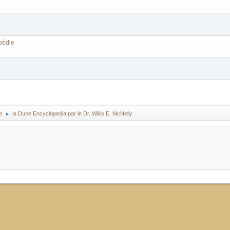
pédie
e
la Dune Encyclopedia par le Dr. Willis E. McNelly
►