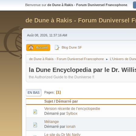
Bienvenue sur
de Dune à Rakis - Forum Duniversel Francophone
.
de Dune à Rakis - Forum Duniversel 
Août 08, 2026, 11:37:16 AM
Accueil
Blog Dune SF
de Dune à Rakis - Forum Duniversel Francophone
L'Univers de Dun
►
la Dune Encyclopedia par le Dr. Willi
the Authorized Guide to the Duniverse !!
1
Pages
EN BAS
Sujet
/
Démarré par
Version récente de l’encyclopedie
Démarré par
Sylbox
Mélange
Démarré par
ionah
Le site du Dr Mc Nelly