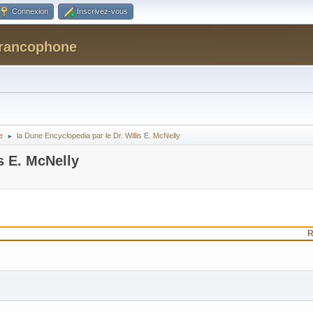
Connexion
Inscrivez-vous
Francophone
e
la Dune Encyclopedia par le Dr. Willis E. McNelly
►
s E. McNelly
R