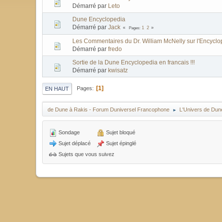
Démarré par
Leto
Dune Encyclopedia
Démarré par
Jack
Pages
1
2
Les Commentaires du Dr. William McNelly sur l'Encyclo
Démarré par
fredo
Sortie de la Dune Encyclopedia en francais !!!
Démarré par
kwisatz
1
Pages
EN HAUT
de Dune à Rakis - Forum Duniversel Francophone
L'Univers de Dun
►
Sondage
Sujet bloqué
Sujet déplacé
Sujet épinglé
Sujets que vous suivez