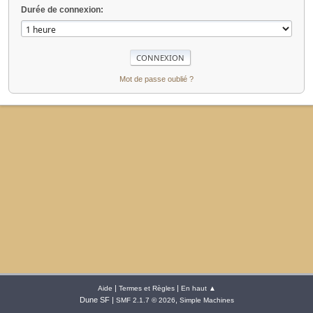
Durée de connexion:
Mot de passe oublié ?
|
|
Aide
Termes et Règles
En haut ▲
Dune SF |
,
SMF 2.1.7 © 2026
Simple Machines