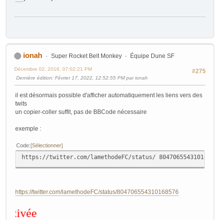
ionah
Super Rocket Belt Monkey
Équipe Dune SF
Décembre 02, 2016, 07:02:21 PM
#275
Dernière édition
: Février 17, 2022, 12:52:55 PM par ionah
il est désormais possible d'afficher automatiquement les liens vers des
twits
un copier-coller suffit, pas de BBCode nécessaire
exemple :
Code
Sélectionner
https://twitter.com/lamethodeFC/status/ 80470655431016857
https://twitter.com/lamethodeFC/status/804706554310168576
fonctionnalit