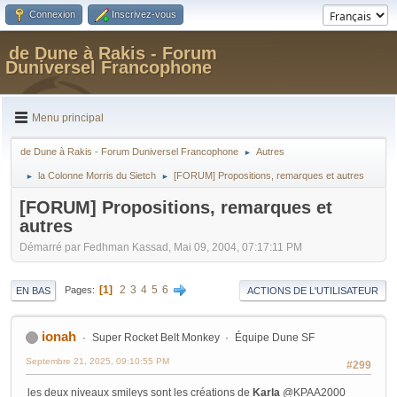
Connexion
Inscrivez-vous
de Dune à Rakis - Forum
Duniversel Francophone
Menu principal
de Dune à Rakis - Forum Duniversel Francophone
Autres
►
la Colonne Morris du Sietch
[FORUM] Propositions, remarques et autres
►
►
[FORUM] Propositions, remarques et
autres
Démarré par Fedhman Kassad, Mai 09, 2004, 07:17:11 PM
1
2
3
4
5
6
Pages
EN BAS
ACTIONS DE L'UTILISATEUR
ionah
Super Rocket Belt Monkey
Équipe Dune SF
Septembre 21, 2025, 09:10:55 PM
#299
les deux niveaux smileys sont les créations de
Karla
@KPAA2000