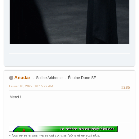
Anudar
Scribe Arkhonte
Équipe Dune SF
Février 18, 2022, 10:15:29 AM
#285
Merci !
« Nos pères et nos mères ont commis l'ubris et ne sont plus,