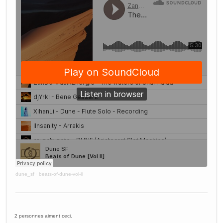
dune_sf
·
beats-of-dune-vol-ii
2 personnes aiment ceci.