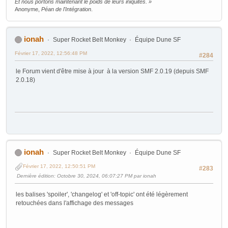
Et nous portons maintenant le poids de leurs iniquités. »
Anonyme,
Péan de l'Intégration
.
ionah
Super Rocket Belt Monkey
Équipe Dune SF
Février 17, 2022, 12:56:48 PM
#284
le Forum vient d'être mise à jour à la version SMF 2.0.19 (depuis SMF
2.0.18)
ionah
Super Rocket Belt Monkey
Équipe Dune SF
Février 17, 2022, 12:50:51 PM
#283
Dernière édition
: Octobre 30, 2024, 06:07:27 PM par ionah
les balises 'spoiler', 'changelog' et 'off-topic' ont été légèrement
retouchées dans l'affichage des messages