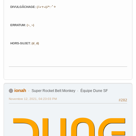
DIVULGÂCHAGE
:
(ﾉ◕ヮ◕)ﾉ*:･ﾟ✧
ERRATUM
:
(¬_¬)
HORS-SUJET
:
(ಠ_ಠ)
ionah
Super Rocket Belt Monkey
Équipe Dune SF
Novembre 12, 2021, 04:23:03 PM
#282
ᑐᑌᑎᕮ