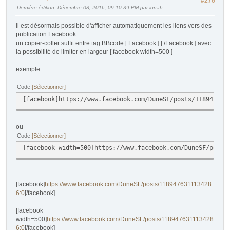
#276
Dernière édition
: Décembre 08, 2016, 09:10:39 PM par ionah
il est désormais possible d'afficher automatiquement les liens vers des
publication Facebook
un copier-coller suffit entre tag BBcode [ Facebook ] [ /Facebook ] avec
la possibilité de limiter en largeur [ facebook width=500 ]
exemple :
Code
Sélectionner
[facebook]https://www.facebook.com/DuneSF/posts/118947631
ou
Code
Sélectionner
[facebook width=500]https://www.facebook.com/DuneSF/posts
[facebook]
https://www.facebook.com/DuneSF/posts/118947631113428
6:0
[/facebook]
[facebook
width=500]
https://www.facebook.com/DuneSF/posts/118947631113428
6:0
[/facebook]