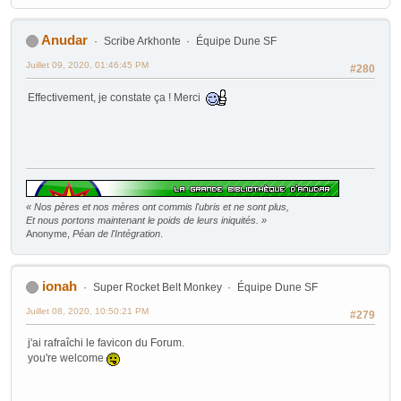
Anudar
Scribe Arkhonte
Équipe Dune SF
Juillet 09, 2020, 01:46:45 PM
#280
Effectivement, je constate ça ! Merci
« Nos pères et nos mères ont commis l'ubris et ne sont plus,
Et nous portons maintenant le poids de leurs iniquités. »
Anonyme,
Péan de l'Intégration
.
ionah
Super Rocket Belt Monkey
Équipe Dune SF
Juillet 08, 2020, 10:50:21 PM
#279
j'ai rafraîchi le favicon du Forum.
you're welcome