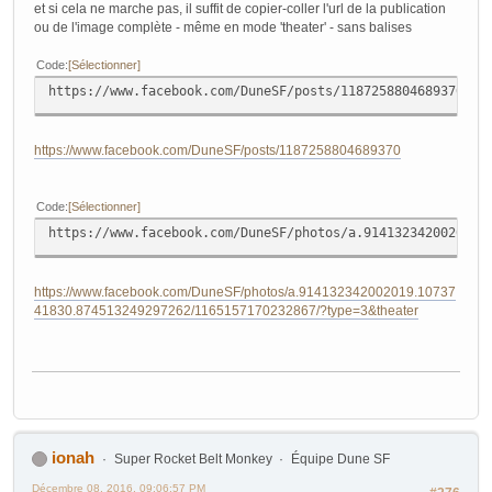
et si cela ne marche pas, il suffit de copier-coller l'url de la publication
ou de l'image complète - même en mode 'theater' - sans balises
Code
Sélectionner
https://www.facebook.com/DuneSF/posts/1187258804689370
https://www.facebook.com/DuneSF/posts/1187258804689370
Code
Sélectionner
https://www.facebook.com/DuneSF/photos/a.914132342002019.
https://www.facebook.com/DuneSF/photos/a.914132342002019.10737
41830.874513249297262/1165157170232867/?type=3&theater
ionah
Super Rocket Belt Monkey
Équipe Dune SF
Décembre 08, 2016, 09:06:57 PM