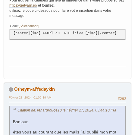
Pour trouver la citations qui fera la différence dans votre propos suivez
https://getyarn.io/
et fouillez.
utilisez le code ci-dessous pour faire votre insertion dans votre
message
Code
Sélectionner
[center][img] >>url du .GIF ici<< [/img][/center]
Otheym-al'fedaykin
Février 28, 2024, 01:06:39 AM
#292
Citation de: renardrouge10 le Février 27, 2024, 03:44:10 PM
Bonjour,
êtes vous au courant que les mails j'ai oublié mon mot