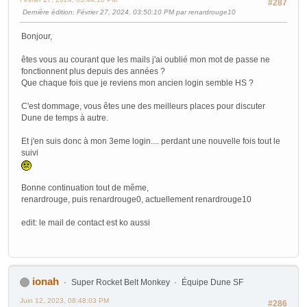
#287
Dernière édition
: Février 27, 2024, 03:50:10 PM par renardrouge10
Bonjour,
êtes vous au courant que les mails j'ai oublié mon mot de passe ne
fonctionnent plus depuis des années ?
Que chaque fois que je reviens mon ancien login semble HS ?
C'est dommage, vous êtes une des meilleurs places pour discuter
Dune de temps à autre.
Et j'en suis donc à mon 3eme login.... perdant une nouvelle fois tout le
suivi
Bonne continuation tout de même,
renardrouge, puis renardrouge0, actuellement renardrouge10
edit: le mail de contact est ko aussi
ionah
Super Rocket Belt Monkey
Équipe Dune SF
Juin 12, 2023, 08:48:03 PM
#286