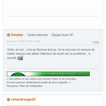
Anudar
Scribe Arkhonte
Équipe Dune SF
Février 27, 2024, 05:20:10 PM
#288
Hello, ah oui... c'est du fâcheux tout ça. Je ne suis pas en mesure de
t'aider mais je vais attirer l'attention de Ionah sur ce problème... A
bientôt
« Nos pères et nos mères ont commis l'ubris et ne sont plus,
Et nous portons maintenant le poids de leurs iniquités. »
Anonyme,
Péan de l'Intégration
.
renardrouge10
Février 27, 2024, 03:44:10 PM