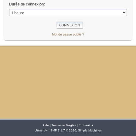
Durée de connexion:
Mot de passe oublié ?
|
|
Aide
Termes et Règles
En haut ▲
Dune SF |
,
SMF 2.1.7 © 2026
Simple Machines