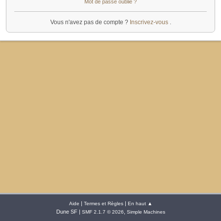
Mot de passe oublié ?
Vous n'avez pas de compte ?
Inscrivez-vous
.
|
|
Aide
Termes et Règles
En haut ▲
Dune SF |
,
SMF 2.1.7 © 2026
Simple Machines