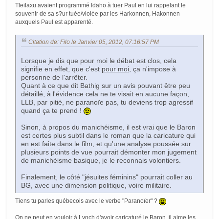
Tleilaxu avaient programmé Idaho à tuer Paul en lui rappelant le
souvenir de sa s?ur tuée/violée par les Harkonnen, Hakonnen
auxquels Paul est apparenté.
Citation de: Filo le Janvier 05, 2012, 07:16:57 PM
Lorsque je dis que pour moi le débat est clos, cela
signifie en effet, que c'est
pour moi
, ça n'impose à
personne de l'arrêter.
Quant à ce que dit Bathig sur un avis pouvant être peu
détaillé, à l'évidence cela ne te visait en aucune façon,
LLB, par pitié, ne paranoïe pas, tu deviens trop agressif
quand ça te prend !
Sinon, à propos du manichéisme, il est vrai que le Baron
est certes plus subtil dans le roman que la caricature qui
en est faite dans le film, et qu'une analyse poussée sur
plusieurs points de vue pourrait démonter mon jugement
de manichéisme basique, je le reconnais volontiers.
Finalement, le côté "jésuites féminins" pourrait coller au
BG, avec une dimension politique, voire militaire.
Tiens tu parles québecois avec le verbe "Paranoïer" ?
On ne peut en vouloir à Lynch d'avoir caricaturé le Baron, il aime les