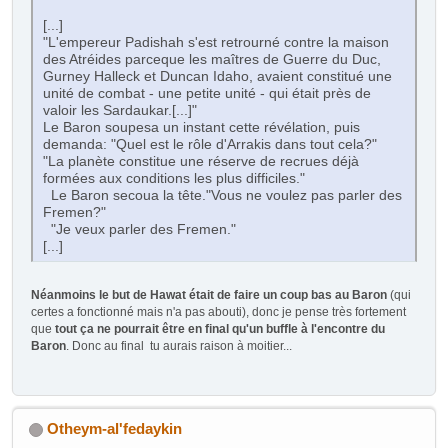
[...]
"L'empereur Padishah s'est retrourné contre la maison
des Atréides parceque les maîtres de Guerre du Duc,
Gurney Halleck et Duncan Idaho, avaient constitué une
unité de combat - une petite unité - qui était près de
valoir les Sardaukar.[...]"
Le Baron soupesa un instant cette révélation, puis
demanda: "Quel est le rôle d'Arrakis dans tout cela?"
"La planète constitue une réserve de recrues déjà
formées aux conditions les plus difficiles."
Le Baron secoua la tête."Vous ne voulez pas parler des
Fremen?"
"Je veux parler des Fremen."
[...]
Néanmoins le but de Hawat était de faire un coup bas au Baron
(qui
certes a fonctionné mais n'a pas abouti), donc je pense très fortement
que
tout ça ne pourrait être en final qu'un buffle à l'encontre du
Baron
. Donc au final tu aurais raison à moitier...
Otheym-al'fedaykin