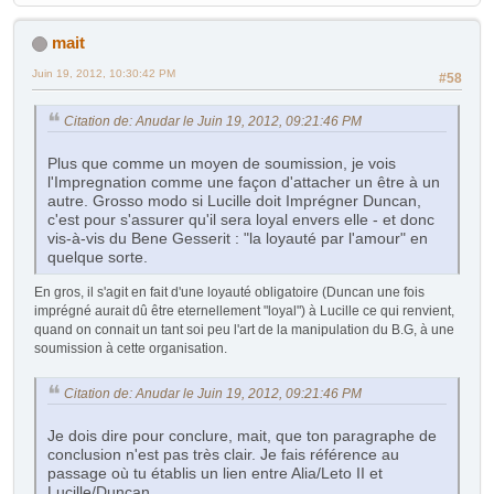
mait
Juin 19, 2012, 10:30:42 PM
#58
Citation de: Anudar le Juin 19, 2012, 09:21:46 PM
Plus que comme un moyen de soumission, je vois
l'Impregnation comme une façon d'attacher un être à un
autre. Grosso modo si Lucille doit Imprégner Duncan,
c'est pour s'assurer qu'il sera loyal envers elle - et donc
vis-à-vis du Bene Gesserit : "la loyauté par l'amour" en
quelque sorte.
En gros, il s'agit en fait d'une loyauté obligatoire (Duncan une fois
imprégné aurait dû être eternellement "loyal") à Lucille ce qui renvient,
quand on connait un tant soi peu l'art de la manipulation du B.G, à une
soumission à cette organisation.
Citation de: Anudar le Juin 19, 2012, 09:21:46 PM
Je dois dire pour conclure, mait, que ton paragraphe de
conclusion n'est pas très clair. Je fais référence au
passage où tu établis un lien entre Alia/Leto II et
Lucille/Duncan.