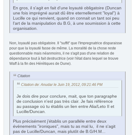
En gros, il s'agit en fait d'une loyauté obligatoire (Duncan
une fois imprégné aurait dû être eternellement "loyal") à
Lucille ce qui renvient, quand on connait un tant soi peu
l'art de la manipulation du B.G, à une soumission à cette
organisation.
Non, loyauté pas obligatoire. Il "suffit" que l'Impregnatrice disparaisse
pour que la loyauté fasse de même. La moralité de la chose reste
questionnable mais néanmoins, il ne s'agit pas d'une relation de
dépendance tout à fait destructrice (voir l'état dans lequel se trouve
Waff à la fin des Hérétiques de Dune).
Citation
Citation de: Anudar le Juin 19, 2012, 09:21:46 PM
Je dois dire pour conclure, mait, que ton paragraphe
de conclusion n'est pas très clair. Je fais référence
au passage où tu établis un lien entre Alia/Leto II et
Lucille/Duncan.
Plus précisément j'établis un paralléle entre deux
évènements "ironiques", mais tu as mal lu, il ne s'agit
pas de Lucille/Duncan, mais plutôt de B.G/H.M...