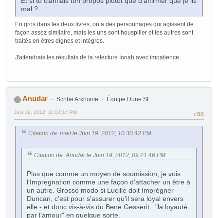
Et si tu clarifiais ton propos plutôt que d'affirmer que je lis
mal ?
En gros dans les deux livres, on a des personnages qui agissent de
façon assez similaire, mais les uns sont houspiller et les autres sont
traités en êtres dignes et intègres.
J'attendrais les résultats de ta relecture Ionah avec impatience.
Anudar
Scribe Arkhonte
Équipe Dune SF
Juin 19, 2012, 11:04:14 PM
#60
Citation de: mait le Juin 19, 2012, 10:30:42 PM
Citation de: Anudar le Juin 19, 2012, 09:21:46 PM
Plus que comme un moyen de soumission, je vois
l'Impregnation comme une façon d'attacher un être à
un autre. Grosso modo si Lucille doit Imprégner
Duncan, c'est pour s'assurer qu'il sera loyal envers
elle - et donc vis-à-vis du Bene Gesserit : "la loyauté
par l'amour" en quelque sorte.