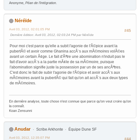
Anonyme,
Péan de l'Intégration
.
Néréïde
Avril 03, 2012, 02:01:05 PM
#45
Dernière édition
: Avril 03, 2012, 02:03:24 PM par Néréïde
Pour moi c'est parce qu'elle a subit l'agonie de l'Ã©pice avant la
pubertÃ© et avoir comme Ghanina accÃ¨s aux mÃ©moires volÃ©es
avant un certain Ã¢ge. Le fait d'Ãªtre une abomination n'induit pas le
fait d'avoir accÃ¨s a la partie mÃ¢le de sa mÃ©moire, puisque
l'abomination signifie juste la possession par un de ses ancÃªtres.
C'est donc le fait de subir l'agonie de l'Ã©pice et avoir accÃ¨s aux
mÃ©moires avant la pubertÃ© qui fait qu'on ait accÃ¨s aux deux types
de mÃ©moires.
En dernière analyse, toute chose n'est connue que parce qu'on veut croire qu'on
la connaît.
Koan Zensunni
Anudar
Scribe Arkhonte
Équipe Dune SF
Avril 03, 2012, 12:35:07 PM
#44