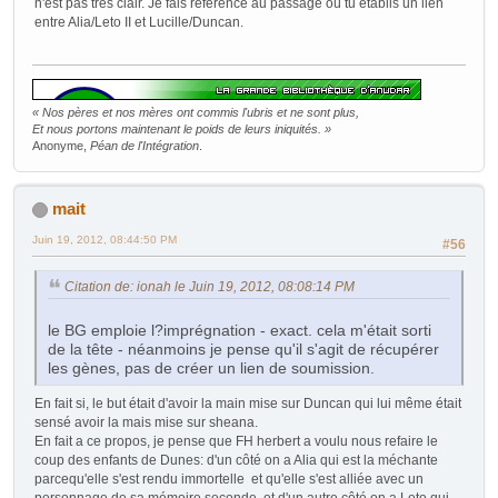
n'est pas très clair. Je fais référence au passage où tu établis un lien
entre Alia/Leto II et Lucille/Duncan.
« Nos pères et nos mères ont commis l'ubris et ne sont plus,
Et nous portons maintenant le poids de leurs iniquités. »
Anonyme,
Péan de l'Intégration
.
mait
Juin 19, 2012, 08:44:50 PM
#56
Citation de: ionah le Juin 19, 2012, 08:08:14 PM
le BG emploie l?imprégnation - exact. cela m'était sorti
de la tête - néanmoins je pense qu'il s'agit de récupérer
les gènes, pas de créer un lien de soumission.
En fait si, le but était d'avoir la main mise sur Duncan qui lui même était
sensé avoir la mais mise sur sheana.
En fait a ce propos, je pense que FH herbert a voulu nous refaire le
coup des enfants de Dunes: d'un côté on a Alia qui est la méchante
parcequ'elle s'est rendu immortelle et qu'elle s'est alliée avec un
personnage de sa mémoire seconde, et d'un autre côté on a Leto qui