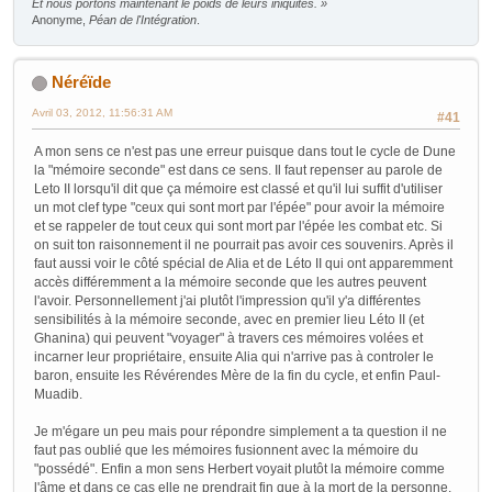
Et nous portons maintenant le poids de leurs iniquités. »
Anonyme,
Péan de l'Intégration
.
Néréïde
Avril 03, 2012, 11:56:31 AM
#41
A mon sens ce n'est pas une erreur puisque dans tout le cycle de Dune
la "mémoire seconde" est dans ce sens. Il faut repenser au parole de
Leto II lorsqu'il dit que ça mémoire est classé et qu'il lui suffit d'utiliser
un mot clef type "ceux qui sont mort par l'épée" pour avoir la mémoire
et se rappeler de tout ceux qui sont mort par l'épée les combat etc. Si
on suit ton raisonnement il ne pourrait pas avoir ces souvenirs. Après il
faut aussi voir le côté spécial de Alia et de Léto II qui ont apparemment
accès différemment a la mémoire seconde que les autres peuvent
l'avoir. Personnellement j'ai plutôt l'impression qu'il y'a différentes
sensibilités à la mémoire seconde, avec en premier lieu Léto II (et
Ghanina) qui peuvent "voyager" à travers ces mémoires volées et
incarner leur propriétaire, ensuite Alia qui n'arrive pas à controler le
baron, ensuite les Révérendes Mère de la fin du cycle, et enfin Paul-
Muadib.
Je m'égare un peu mais pour répondre simplement a ta question il ne
faut pas oublié que les mémoires fusionnent avec la mémoire du
"possédé". Enfin a mon sens Herbert voyait plutôt la mémoire comme
l'âme et dans ce cas elle ne prendrait fin que à la mort de la personne.