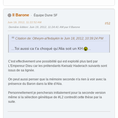
Il Barone
Équipe Dune SF
Juin 19, 2012, 11:22:52 AM
#52
Dernière édition
: Juin 19, 2012, 11:24:41 AM par Il Barone
Citation de: Otheym-al'fedaykin le Juin 18, 2012, 10:39:24 PM
...Toi aussi ca t'a choqué qu'Alia soit un KH
...
C'est effectivement une possibilité qui est exploité plus tard par
L'Empereur Dieu car les prétendants Kwisatz Haderach suivants sont
issus de sa lignée.
On peut aussi penser que la mémoire seconde n'a rien à voir avec la
présence du Baron dans la tête d'Alia.
Personnellement je pencherais initialement pour la seconde version
même si la sélection génétique de #L2 contredit cette thèse par la
suite.