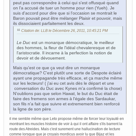
peut pas correspondre à celui qui s'est offusqué quand
on l'a accusé de tuer un homme pour rien (Yueh). Je
suis d'accord pour dire que si l'occasion se montrait le
Baron pouvait peut être mélanger Plaisir et pouvoir, mais
ils dissociaient parfaitement les deux.
Citation de: LLB le Décembre 26, 2011, 10:45:21 PM
Le Duc
est un monarque démocratique, le meilleur
des hommes, la fleur de l'idéal chevaleresque et de
l'aristocratie. Il incarne à la perfection la notion de
devoir et de dévouement.
Mais qu'est ce que ça veut dire un monarque
démocratique? C'est plutôt une sorte de Despote éclairé
ayant une propagande très efficace, et ça marche même
sur les lecteurs! ( j'ai eu cet avis dès le départ et une
conversation du Duc avec Kynes m'a confirmé la chose)
N'oublions pas que selon Hawat, le but du Duc était de
faire des fremens son armes à l'égale des Sardaukar,
son fils n'a fait que suivre et extremement bien renforcé
la ligne de son père.
il me semble même que Leto propose même de forcer leur loyauté en
montrant les muscles histoire de voir à qui il ont affaire s'ils barrent la
route des Atreides. Mais c'est surement une hallucination de lecture
comme lorsque que je croyais mordicus avoir lu que Bijaz et les