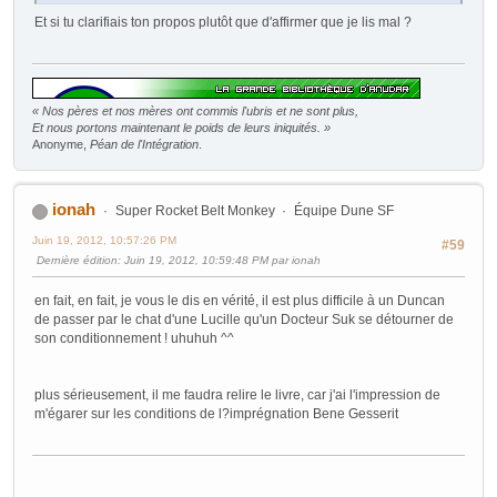
Et si tu clarifiais ton propos plutôt que d'affirmer que je lis mal ?
« Nos pères et nos mères ont commis l'ubris et ne sont plus,
Et nous portons maintenant le poids de leurs iniquités. »
Anonyme,
Péan de l'Intégration
.
ionah
Super Rocket Belt Monkey
Équipe Dune SF
Juin 19, 2012, 10:57:26 PM
#59
Dernière édition
: Juin 19, 2012, 10:59:48 PM par ionah
en fait, en fait, je vous le dis en vérité, il est plus difficile à un Duncan
de passer par le chat d'une Lucille qu'un Docteur Suk se détourner de
son conditionnement ! uhuhuh ^^
plus sérieusement, il me faudra relire le livre, car j'ai l'impression de
m'égarer sur les conditions de l?imprégnation Bene Gesserit