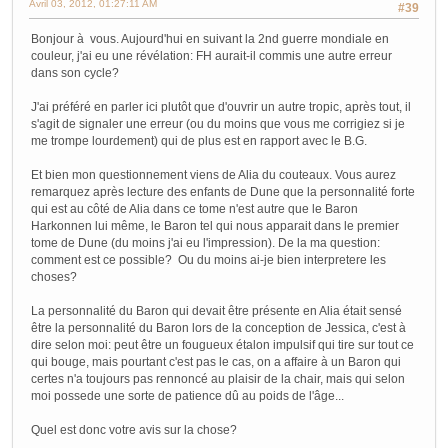
Avril 03, 2012, 01:27:11 AM
#39
Bonjour à vous. Aujourd'hui en suivant la 2nd guerre mondiale en
couleur, j'ai eu une révélation: FH aurait-il commis une autre erreur
dans son cycle?
J'ai préféré en parler ici plutôt que d'ouvrir un autre tropic, après tout, il
s'agit de signaler une erreur (ou du moins que vous me corrigiez si je
me trompe lourdement) qui de plus est en rapport avec le B.G.
Et bien mon questionnement viens de Alia du couteaux. Vous aurez
remarquez après lecture des enfants de Dune que la personnalité forte
qui est au côté de Alia dans ce tome n'est autre que le Baron
Harkonnen lui même, le Baron tel qui nous apparait dans le premier
tome de Dune (du moins j'ai eu l'impression). De la ma question:
comment est ce possible? Ou du moins ai-je bien interpretere les
choses?
La personnalité du Baron qui devait être présente en Alia était sensé
être la personnalité du Baron lors de la conception de Jessica, c'est à
dire selon moi: peut être un fougueux étalon impulsif qui tire sur tout ce
qui bouge, mais pourtant c'est pas le cas, on a affaire à un Baron qui
certes n'a toujours pas rennoncé au plaisir de la chair, mais qui selon
moi possede une sorte de patience dû au poids de l'âge...
Quel est donc votre avis sur la chose?