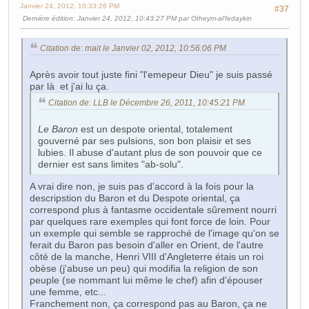
Janvier 24, 2012, 10:33:26 PM
#37
Dernière édition
: Janvier 24, 2012, 10:43:27 PM par Otheym-al'fedaykin
Citation de: mait le Janvier 02, 2012, 10:56:06 PM
Après avoir tout juste fini "l'emepeur Dieu" je suis passé
par là et j'ai lu ça.
Citation de: LLB le Décembre 26, 2011, 10:45:21 PM
Le Baron
est un despote oriental, totalement
gouverné par ses pulsions, son bon plaisir et ses
lubies. Il abuse d'autant plus de son pouvoir que ce
dernier est sans limites "ab-solu".
A vrai dire non, je suis pas d'accord à la fois pour la
descripstion du Baron et du Despote oriental, ça
correspond plus à fantasme occidentale sûrement nourri
par quelques rare exemples qui font force de loin. Pour
un exemple qui semble se rapproché de l'image qu'on se
ferait du Baron pas besoin d'aller en Orient, de l'autre
côté de la manche, Henri VIII d'Angleterre étais un roi
obèse (j'abuse un peu) qui modifia la religion de son
peuple (se nommant lui même le chef) afin d'épouser
une femme, etc...
Franchement non, ça correspond pas au Baron, ça ne