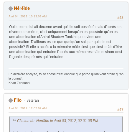
Néréïde
Avril 04, 2012, 10:13:09 AM
#48
Oui le terme lui ait décerné avant qu'elle soit possédé mais d'après les
révérendes mères, c'est uniquement lorsqu'on est possédé qu'on est
une abomination cf Anirul Shadow-Tonkin qui devient une
abomination. D'ailleurs est ce que quelqu'un sait par qui elle est
possédé? Si elle a accès a la mémoire mâle c'est que c'est le fait d'être
une abomination qui entraine l'accès aux mémoires mâle et sinon c'est
l'agonie des pré-nés qui l'entraine.
En dernière analyse, toute chose n'est connue que parce qu'on veut croire qu'on
la connaît.
Koan Zensunni
Filo
veteran
Avril 04, 2012, 12:02:02 AM
#47
Citation de: Néréïde le Avril 03, 2012, 02:01:05 PM