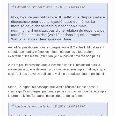
Citation de: Anudar le Juin 19, 2012, 11:04:14 PM
Non, loyauté pas obligatoire. Il "suffit" que l'Impregnatrice
disparaisse pour que la loyauté fasse de même. La
moralité de la chose reste questionnable mais
néanmoins, il ne s'agit pas d'une relation de dépendance
tout à fait destructrice (voir l'état dans lequel se trouve
Waff à la fin des Hérétiques de Dune).
Au fait j'ai pas dit que pour l'imprégnation le B.G et les H.M utilisaient
srupuleusement la même technique, où que les effets étaient
exactement les même (attention, je n'ai pas dit l'inverse non plus ).
A te lire j'ai l'impression que la victime d'une B.G restait toujours la
même, juste qu'elle devenait plus loyal avec son imprégnatice, et que
ceci n'est pas grave en soit car la victime gardait son jugement intact.
Sinon, Je signal au passage que Waff a réussi à tuer le danseur
visage qui l'a impregné, par contre je ne suis pas sûr que par exemple
le père de Miles Teg aurait pu se séparer de sa femme.
Citation de: Anudar le Juin 19, 2012, 11:04:14 PM