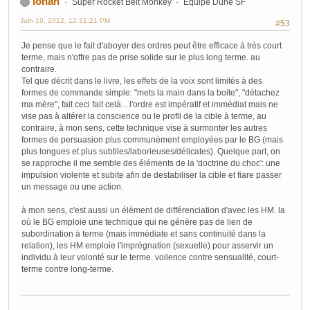
ionah
Super Rocket Belt Monkey
Équipe Dune SF
Juin 19, 2012, 12:31:21 PM
#53
Je pense que le fait d'aboyer des ordres peut être efficace à très court
terme, mais n'offre pas de prise solide sur le plus long terme. au
contraire.
Tel que décrit dans le livre, les effets de la voix sont limités à des
formes de commande simple: "mets la main dans la boite", "détachez
ma mère", fait ceci fait celà... l'ordre est impératif et immédiat mais ne
vise pas à altérer la conscience ou le profil de la cible à terme, au
contraire, à mon sens, cette technique vise à surmonter les autres
formes de persuasion plus communément employées par le BG (mais
plus longues et plus subtiles/laborieuses/délicates). Quelque part, on
se rapproche il me semble des éléments de la 'doctrine du choc': une
impulsion violente et subite afin de destabiliser la cible et fiare passer
un message ou une action.
à mon sens, c'est aussi un élément de différenciation d'avec les HM. la
où le BG emploie une technique qui ne génère pas de lien de
subordination à terme (mais immédiate et sans continuité dans la
relation), les HM emploie l'imprégnation (sexuelle) pour asservir un
individu à leur volonté sur le terme. voilence contre sensualité, court-
terme contre long-terme.