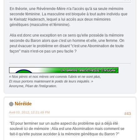
En théorie, une Révérende-Mère n'a l'accès qu'à sa seule mémoire
seconde féminine. La masculine est bloquée à tout autre individu que
le Kwisatz Haderach, lequel a lui accès aux deux mémoires
génétiques (masculine et féminine).
Alia est donc une exception en ce sens qu'elle possède la mémoire
seconde du Baron alors que c'est un homme et elle, une femme. On
peut évacuer le problème en disant "c'est une Abomination de toute
façon" mais n'est-ce pas un peu facile ?
« Nos pères et nos mères ont commis l'ubris et ne sont plus,
Et nous portons maintenant le poids de leurs iniquités. »
Anonyme,
Péan de l'Intégration
.
Néréïde
Avril 03, 2012, 12:21:49 PM
#43
"Et pour terminer sur un autre aspect du problème qui a déjà été
soulevé ici de mémoire : Alia est une Abomination mais comment se
fait-il qu'elle puisse accéder à la mémoire génétique du Baron ?"