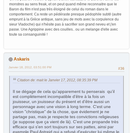
monstres au sens freak, et on peut quand même reconnaitre que le
Baron du film n'est pas très éloigné de celui du roman dans le
comportement. Ca reste un pédéraste presque pédophile subtil (autre
emprunt à la Grèce antique, sans jeu de mots avec la corpulence du
sieur Vladoche) qui n'hésite pas à sacrifier son grand neveu et j'en
passe. Une Agrippine avec des couilles.. ou un melange d'elle avec
toute sa consanguinité !
Askaris
Janvier 18, 2012, 03:51:00 PM
#36
Citation de: mait le Janvier 17, 2012, 08:35:39 PM
Il se dégage de cela qu'apparement tu penserais qu'il
est complètement incompatible d'être à la fois un
jouisseur, un jouisseur du présent et d'être aussi un
personnage avec une vision à long terme. C'est une
vision "christique" de la chose, que évidement je ne
partage pas, mais je respecte tes convictions religieuses
(je suppose que ça vient de là). C'est une propande très
efficace qui s'en sort toujours sur ses pattes, ainsi par
exemple Paul Astreid qui a refusé d'exécuter lui même le