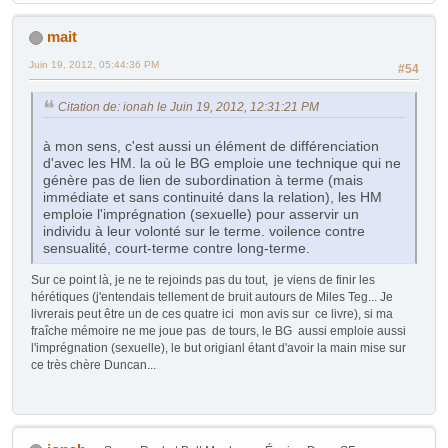
mait
Juin 19, 2012, 05:44:36 PM
#54
Citation de: ionah le Juin 19, 2012, 12:31:21 PM
à mon sens, c'est aussi un élément de différenciation
d'avec les HM. la où le BG emploie une technique qui ne
génère pas de lien de subordination à terme (mais
immédiate et sans continuité dans la relation), les HM
emploie l'imprégnation (sexuelle) pour asservir un
individu à leur volonté sur le terme. voilence contre
sensualité, court-terme contre long-terme.
Sur ce point là, je ne te rejoinds pas du tout, je viens de finir les
hérétiques (j'entendais tellement de bruit autours de Miles Teg... Je
livrerais peut être un de ces quatre ici mon avis sur ce livre), si ma
fraîche mémoire ne me joue pas de tours, le BG aussi emploie aussi
l'imprégnation (sexuelle), le but origianl étant d'avoir la main mise sur
ce très chère Duncan...