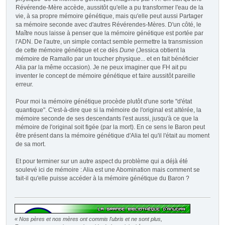
Révérende-Mère accède, aussitôt qu'elle a pu transformer l'eau de la
vie, à sa propre mémoire génétique, mais qu'elle peut aussi Partager
sa mémoire seconde avec d'autres Révérendes-Mères. D'un côté, le
Maître nous laisse à penser que la mémoire génétique est portée par
l'ADN. De l'autre, un simple contact semble permettre la transmission
de cette mémoire génétique et ce dès
Dune
(Jessica obtient la
mémoire de Ramallo par un toucher physique... et en fait bénéficier
Alia par la même occasion). Je ne peux imaginer que FH ait pu
inventer le concept de mémoire génétique et faire aussitôt pareille
erreur.
Pour moi la mémoire génétique procède plutôt d'une sorte "d'état
quantique". C'est-à-dire que si la mémoire de l'original est altérée, la
mémoire seconde de ses descendants l'est aussi, jusqu'à ce que la
mémoire de l'original soit figée (par la mort). En ce sens le Baron peut
être présent dans la mémoire génétique d'Alia tel qu'il l'était au moment
de sa mort.
Et pour terminer sur un autre aspect du problème qui a déjà été
soulevé ici de mémoire : Alia est une Abomination mais comment se
fait-il qu'elle puisse accéder à la mémoire génétique du Baron ?
« Nos pères et nos mères ont commis l'ubris et ne sont plus,