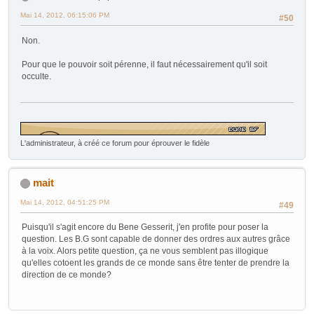
Mai 14, 2012, 06:15:06 PM
#50
Non.
Pour que le pouvoir soit pérenne, il faut nécessairement qu'il soit
occulte.
L'administrateur, à créé ce forum pour éprouver le fidèle
mait
Mai 14, 2012, 04:51:25 PM
#49
Puisqu'il s'agit encore du Bene Gesserit, j'en profite pour poser la
question. Les B.G sont capable de donner des ordres aux autres grâce
à la voix. Alors petite question, ça ne vous semblent pas illogique
qu'elles cotoent les grands de ce monde sans être tenter de prendre la
direction de ce monde?