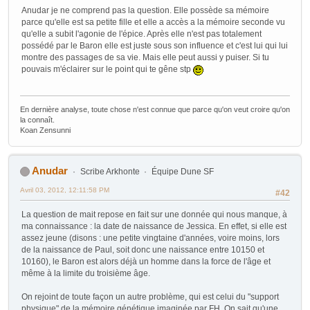
Anudar je ne comprend pas la question. Elle possède sa mémoire
parce qu'elle est sa petite fille et elle a accès a la mémoire seconde vu
qu'elle a subit l'agonie de l'épice. Après elle n'est pas totalement
possédé par le Baron elle est juste sous son influence et c'est lui qui lui
montre des passages de sa vie. Mais elle peut aussi y puiser. Si tu
pouvais m'éclairer sur le point qui te gêne stp
En dernière analyse, toute chose n'est connue que parce qu'on veut croire qu'on
la connaît.
Koan Zensunni
Anudar
Scribe Arkhonte
Équipe Dune SF
Avril 03, 2012, 12:11:58 PM
#42
La question de mait repose en fait sur une donnée qui nous manque, à
ma connaissance : la date de naissance de Jessica. En effet, si elle est
assez jeune (disons : une petite vingtaine d'années, voire moins, lors
de la naissance de Paul, soit donc une naissance entre 10150 et
10160), le Baron est alors déjà un homme dans la force de l'âge et
même à la limite du troisième âge.
On rejoint de toute façon un autre problème, qui est celui du "support
physique" de la mémoire génétique imaginée par FH. On sait qu'une