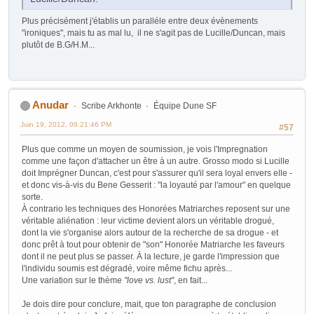
Plus précisément j'établis un paralléle entre deux évènements
"ironiques", mais tu as mal lu, il ne s'agit pas de Lucille/Duncan, mais
plutôt de B.G/H.M...
Anudar
Scribe Arkhonte
Équipe Dune SF
Juin 19, 2012, 09:21:46 PM
#57
Plus que comme un moyen de soumission, je vois l'Impregnation
comme une façon d'attacher un être à un autre. Grosso modo si Lucille
doit Imprégner Duncan, c'est pour s'assurer qu'il sera loyal envers elle -
et donc vis-à-vis du Bene Gesserit : "la loyauté par l'amour" en quelque
sorte.
À contrario les techniques des Honorées Matriarches reposent sur une
véritable aliénation : leur victime devient alors un véritable drogué,
dont la vie s'organise alors autour de la recherche de sa drogue - et
donc prêt à tout pour obtenir de "son" Honorée Matriarche les faveurs
dont il ne peut plus se passer. À la lecture, je garde l'impression que
l'individu soumis est dégradé, voire même fichu après...
Une variation sur le thème
"love vs. lust"
, en fait...
Je dois dire pour conclure, mait, que ton paragraphe de conclusion