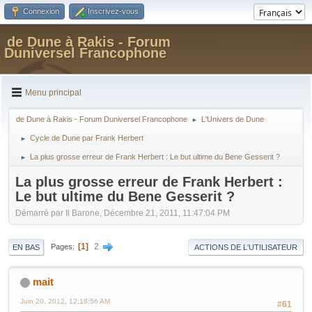
Connexion
Inscrivez-vous
de Dune à Rakis - Forum
Duniversel Francophone
Menu principal
de Dune à Rakis - Forum Duniversel Francophone
L'Univers de Dune
►
Cycle de Dune par Frank Herbert
►
La plus grosse erreur de Frank Herbert : Le but ultime du Bene Gesserit ?
►
La plus grosse erreur de Frank Herbert :
Le but ultime du Bene Gesserit ?
Démarré par Il Barone, Décembre 21, 2011, 11:47:04 PM
1
2
Pages
EN BAS
ACTIONS DE L'UTILISATEUR
mait
Juin 20, 2012, 12:18:56 AM
#61