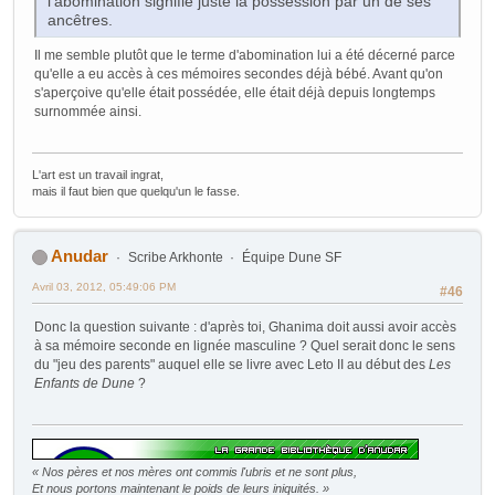
l'abomination signifie juste la possession par un de ses
ancêtres.
Il me semble plutôt que le terme d'abomination lui a été décerné parce
qu'elle a eu accès à ces mémoires secondes déjà bébé. Avant qu'on
s'aperçoive qu'elle était possédée, elle était déjà depuis longtemps
surnommée ainsi.
L'art est un travail ingrat,
mais il faut bien que quelqu'un le fasse.
Anudar
Scribe Arkhonte
Équipe Dune SF
Avril 03, 2012, 05:49:06 PM
#46
Donc la question suivante : d'après toi, Ghanima doit aussi avoir accès
à sa mémoire seconde en lignée masculine ? Quel serait donc le sens
du "jeu des parents" auquel elle se livre avec Leto II au début des
Les
Enfants de Dune
?
« Nos pères et nos mères ont commis l'ubris et ne sont plus,
Et nous portons maintenant le poids de leurs iniquités. »