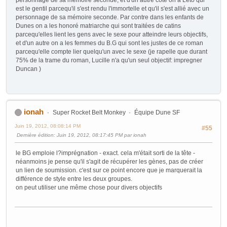
est le gentil parcequ'il s'est rendu l'immortelle et qu'il s'est allié avec un
personnage de sa mémoire seconde. Par contre dans les enfants de
Dunes on a les honoré matriarche qui sont traitées de catins
parcequ'elles lient les gens avec le sexe pour atteindre leurs objectifs,
et d'un autre on a les femmes du B.G qui sont les justes de ce roman
parcequ'elle compte lier quelqu'un avec le sexe (je rapelle que durant
75% de la trame du roman, Lucille n'a qu'un seul objectif: impregner
Duncan )
ionah
Super Rocket Belt Monkey
Équipe Dune SF
Juin 19, 2012, 08:08:14 PM
#55
Dernière édition
: Juin 19, 2012, 08:17:45 PM par ionah
le BG emploie l?imprégnation - exact. cela m'était sorti de la tête -
néanmoins je pense qu'il s'agit de récupérer les gènes, pas de créer
un lien de soumission. c'est sur ce point encore que je marquerait la
différence de style entre les deux groupes.
on peut utiliser une même chose pour divers objectifs