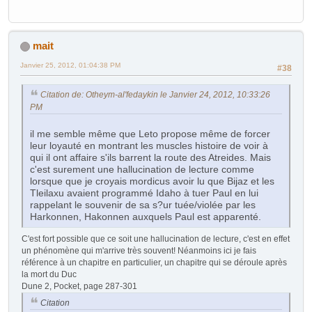
mait
Janvier 25, 2012, 01:04:38 PM
#38
Citation de: Otheym-al'fedaykin le Janvier 24, 2012, 10:33:26
PM
il me semble même que Leto propose même de forcer
leur loyauté en montrant les muscles histoire de voir à
qui il ont affaire s'ils barrent la route des Atreides. Mais
c'est surement une hallucination de lecture comme
lorsque que je croyais mordicus avoir lu que Bijaz et les
Tleilaxu avaient programmé Idaho à tuer Paul en lui
rappelant le souvenir de sa s?ur tuée/violée par les
Harkonnen, Hakonnen auxquels Paul est apparenté.
C'est fort possible que ce soit une hallucination de lecture, c'est en effet
un phénomène qui m'arrive très souvent! Néanmoins ici je fais
référence à un chapitre en particulier, un chapitre qui se déroule après
la mort du Duc
Dune 2, Pocket, page 287-301
Citation