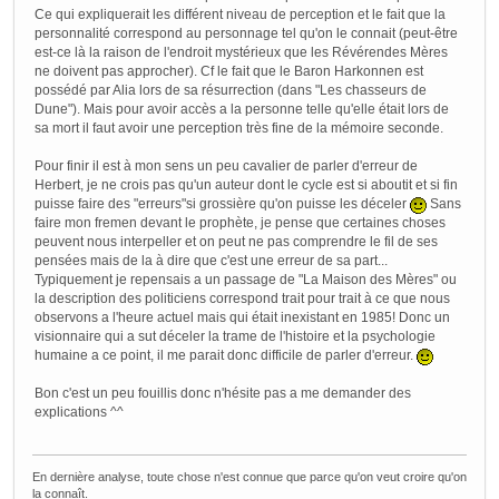
Ce qui expliquerait les différent niveau de perception et le fait que la
personnalité correspond au personnage tel qu'on le connait (peut-être
est-ce là la raison de l'endroit mystérieux que les Révérendes Mères
ne doivent pas approcher). Cf le fait que le Baron Harkonnen est
possédé par Alia lors de sa résurrection (dans "Les chasseurs de
Dune"). Mais pour avoir accès a la personne telle qu'elle était lors de
sa mort il faut avoir une perception très fine de la mémoire seconde.
Pour finir il est à mon sens un peu cavalier de parler d'erreur de
Herbert, je ne crois pas qu'un auteur dont le cycle est si aboutit et si fin
puisse faire des "erreurs"si grossière qu'on puisse les déceler
Sans
faire mon fremen devant le prophète, je pense que certaines choses
peuvent nous interpeller et on peut ne pas comprendre le fil de ses
pensées mais de la à dire que c'est une erreur de sa part...
Typiquement je repensais a un passage de "La Maison des Mères" ou
la description des politiciens correspond trait pour trait à ce que nous
observons a l'heure actuel mais qui était inexistant en 1985! Donc un
visionnaire qui a sut déceler la trame de l'histoire et la psychologie
humaine a ce point, il me parait donc difficile de parler d'erreur.
Bon c'est un peu fouillis donc n'hésite pas a me demander des
explications ^^
En dernière analyse, toute chose n'est connue que parce qu'on veut croire qu'on
la connaît.