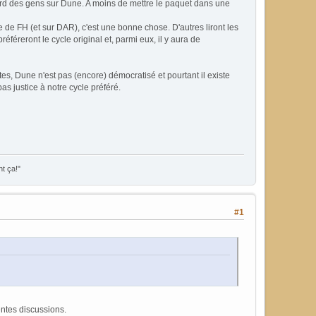
egard des gens sur Dune. A moins de mettre le paquet dans une
 de FH (et sur DAR), c'est une bonne chose. D'autres liront les
féreront le cycle original et, parmi eux, il y aura de
es, Dune n'est pas (encore) démocratisé et pourtant il existe
s justice à notre cycle préféré.
nt ça!"
#1
entes discussions.