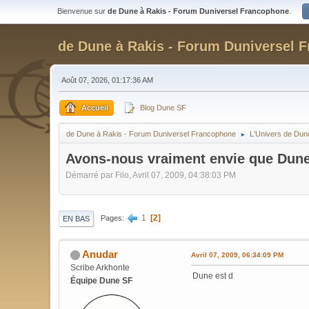
Bienvenue sur
de Dune à Rakis - Forum Duniversel Francophone
.
de Dune à Rakis - Forum Duniversel 
Août 07, 2026, 01:17:36 AM
Accueil
Blog Dune SF
de Dune à Rakis - Forum Duniversel Francophone
L'Univers de Dun
►
Avons-nous vraiment envie que Dune
Démarré par Filo, Avril 07, 2009, 04:38:03 PM
1
2
Pages
EN BAS
Anudar
Avril 07, 2009, 06:34:09 PM
Scribe Arkhonte
Dune est d
Équipe Dune SF