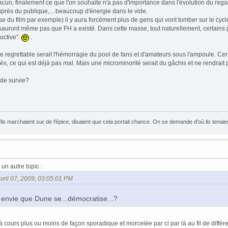
 chacun, finalement ce que l'on souhaite n'a pas d'importance dans l'évolution du r
près du publique,... beaucoup d'énergie dans le vide.
 du film par exemple) il y aura forcément plus de gens qui vont tomber sur le cycle
 sauront même pas que FH a existé. Dans cette masse, tout naturellement, certains pré
ductive"
.
regrettable serait l'hémorragie du pool de fans et d'amateurs sous l'ampoule. Cert
, ce qui est déjà pas mal. Mais une microminorité serait du gâchis et ne rendrait pa
 de survie?
ls marchaient sur de l'épice, disaient que cela portait chance. On se demande d'où ils tenaie
un autre topic :
vril 07, 2009, 03:05:01 PM
s envie que Dune se...démocratise...?
à cours plus ou moins de façon sporadique et morcelée par ci par là au fil de différ