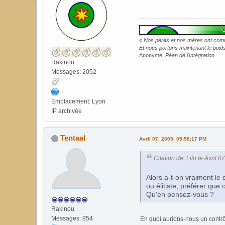
« Nos pères et nos mères ont commi
Et nous portons maintenant le poids 
Anonyme,
Péan de l'Intégration
.
Rakinou
Messages: 2052
Emplacement: Lyon
IP archivée
Tentaal
Avril 07, 2009, 05:58:17 PM
Citation de: Filo le Avril 
Alors a-t-on vraiment le 
ou élitiste, préférer que
Qu'en pensez-vous ?
Rakinou
Messages: 854
En quoi aurions-nous un cont