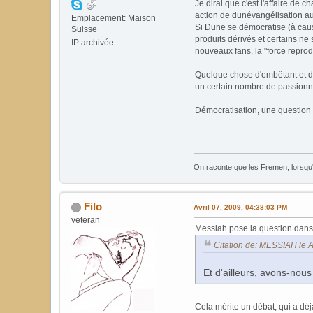
Je dirai que c'est l'affaire de
action de dunévangélisation au
Emplacement: Maison
Si Dune se démocratise (à cause
Suisse
produits dérivés et certains ne
IP archivée
nouveaux fans, la "force repro
Quelque chose d'embêtant et de 
un certain nombre de passionnés
Démocratisation, une question
On raconte que les Fremen, lorsqu'i
Filo
Avril 07, 2009, 04:38:03 PM
veteran
Messiah pose la question dans 
Citation de: MESSIAH le A
Et d'ailleurs, avons-nou
Cela mérite un débat, qui a déj