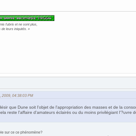
s l'ubris et ne sont plus,
de leurs iniquités. »
07, 2009, 04:38:03 PM
désir que Dune soit l'objet de l'appropriation des masses et de la conso
 cela reste l'affaire d'amateurs éclairés ou du moins privilégiant l'?uvre
rôle sur ce ce phénomène?