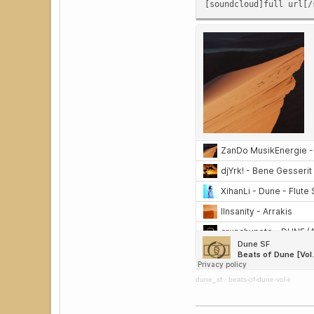
[soundcloud]full url[/
dune_sf
·
beats-of-dune-vol-ii