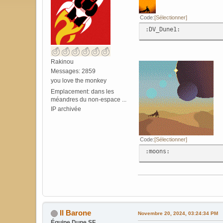
Code
Sélectionner
:DV_Dune1:
Rakinou
Messages: 2859
you love the monkey
Emplacement: dans les
méandres du non-espace ...
IP archivée
Code
Sélectionner
:moons:
Il Barone
Novembre 20, 2024, 03:24:34 PM
Équipe Dune SF