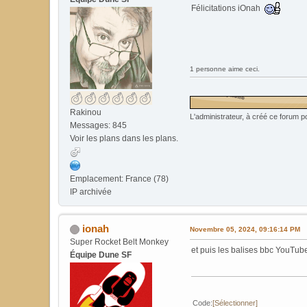
Félicitations iOnah
1 personne aime ceci.
Rakinou
L'administrateur, à créé ce forum po
Messages: 845
Voir les plans dans les plans.
Emplacement: France (78)
IP archivée
ionah
Novembre 05, 2024, 09:16:14 PM
Super Rocket Belt Monkey
et puis les balises bbc YouTub
Équipe Dune SF
Code
Sélectionner