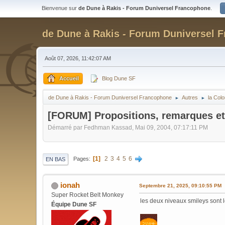
Bienvenue sur
de Dune à Rakis - Forum Duniversel Francophone
.
de Dune à Rakis - Forum Duniversel 
Août 07, 2026, 11:42:07 AM
Accueil
Blog Dune SF
de Dune à Rakis - Forum Duniversel Francophone
Autres
la Col
►
►
[FORUM] Propositions, remarques et
Démarré par Fedhman Kassad, Mai 09, 2004, 07:17:11 PM
1
2
3
4
5
6
Pages
EN BAS
ionah
Septembre 21, 2025, 09:10:55 PM
Super Rocket Belt Monkey
les deux niveaux smileys sont 
Équipe Dune SF