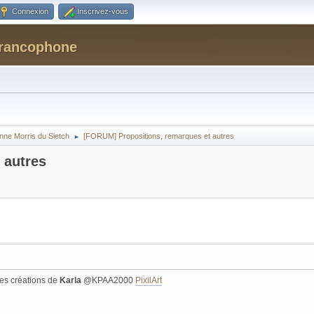
Connexion
Inscrivez-vous
Francophone
onne Morris du Sietch
[FORUM] Propositions, remarques et autres
►
 autres
les créations de
Karla
@KPAA2000
PixilArt