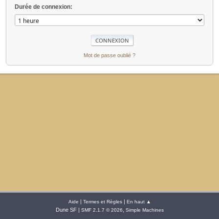
Durée de connexion:
Mot de passe oublié ?
|
|
Aide
Termes et Règles
En haut ▲
Dune SF |
,
SMF 2.1.7 © 2026
Simple Machines