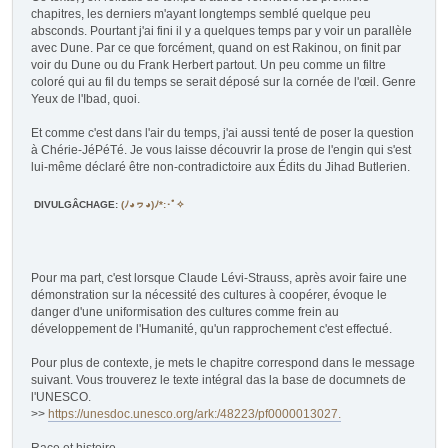
chapitres, les derniers m'ayant longtemps semblé quelque peu
absconds. Pourtant j'ai fini il y a quelques temps par y voir un parallèle
avec Dune. Par ce que forcément, quand on est Rakinou, on finit par
voir du Dune ou du Frank Herbert partout. Un peu comme un filtre
coloré qui au fil du temps se serait déposé sur la cornée de l'œil. Genre
Yeux de l'Ibad, quoi.
Et comme c'est dans l'air du temps, j'ai aussi tenté de poser la question
à Chérie-JéPéTé. Je vous laisse découvrir la prose de l'engin qui s'est
lui-même déclaré être non-contradictoire aux Édits du Jihad Butlerien.
DIVULGÂCHAGE
:
(ﾉ◕ヮ◕)ﾉ*:･ﾟ✧
Pour ma part, c'est lorsque Claude Lévi-Strauss, après avoir faire une
démonstration sur la nécessité des cultures à coopérer, évoque le
danger d'une uniformisation des cultures comme frein au
développement de l'Humanité, qu'un rapprochement c'est effectué.
Pour plus de contexte, je mets le chapitre correspond dans le message
suivant. Vous trouverez le texte intégral das la base de documnets de
l'UNESCO.
>>
https://unesdoc.unesco.org/ark:/48223/pf0000013027.
Race et histoire