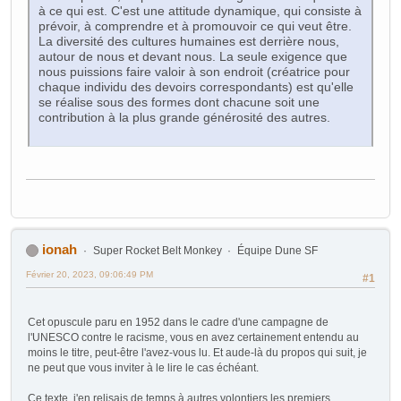
à ce qui est. C'est une attitude dynamique, qui consiste à
prévoir, à comprendre et à promouvoir ce qui veut être.
La diversité des cultures humaines est derrière nous,
autour de nous et devant nous. La seule exigence que
nous puissions faire valoir à son endroit (créatrice pour
chaque individu des devoirs correspondants) est qu'elle
se réalise sous des formes dont chacune soit une
contribution à la plus grande générosité des autres.
ionah
Super Rocket Belt Monkey
Équipe Dune SF
Février 20, 2023, 09:06:49 PM
#1
Cet opuscule paru en 1952 dans le cadre d'une campagne de
l'UNESCO contre le racisme, vous en avez certainement entendu au
moins le titre, peut-être l'avez-vous lu. Et aude-là du propos qui suit, je
ne peut que vous inviter à le lire le cas échéant.
Ce texte, j'en relisais de temps à autres volontiers les premiers