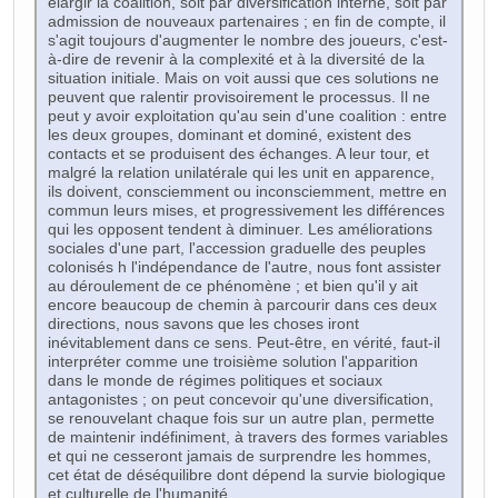
élargir la coalition, soit par diversification interne, soit par
admission de nouveaux partenaires ; en fin de compte, il
s'agit toujours d'augmenter le nombre des joueurs, c'est-
à-dire de revenir à la complexité et à la diversité de la
situation initiale. Mais on voit aussi que ces solutions ne
peuvent que ralentir provisoirement le processus. Il ne
peut y avoir exploitation qu'au sein d'une coalition : entre
les deux groupes, dominant et dominé, existent des
contacts et se produisent des échanges. A leur tour, et
malgré la relation unilatérale qui les unit en apparence,
ils doivent, consciemment ou inconsciemment, mettre en
commun leurs mises, et progressivement les différences
qui les opposent tendent à diminuer. Les améliorations
sociales d'une part, l'accession graduelle des peuples
colonisés h l'indépendance de l'autre, nous font assister
au déroulement de ce phénomène ; et bien qu'il y ait
encore beaucoup de chemin à parcourir dans ces deux
directions, nous savons que les choses iront
inévitablement dans ce sens. Peut-être, en vérité, faut-il
interpréter comme une troisième solution l'apparition
dans le monde de régimes politiques et sociaux
antagonistes ; on peut concevoir qu'une diversification,
se renouvelant chaque fois sur un autre plan, permette
de maintenir indéfiniment, à travers des formes variables
et qui ne cesseront jamais de surprendre les hommes,
cet état de déséquilibre dont dépend la survie biologique
et culturelle de l'humanité.