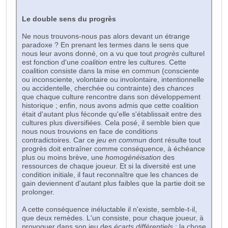
Le double sens du progrès
Ne nous trouvons-nous pas alors devant un étrange
paradoxe ? En prenant les termes dans le sens que
nous leur avons donné, on a vu que tout
progrès
culturel
est fonction d'une
coalition
entre les cultures. Cette
coalition consiste dans la mise en commun (consciente
ou inconsciente, volontaire ou involontaire, intentionnelle
ou accidentelle, cherchée ou contrainte) des
chances
que chaque culture rencontre dans son développement
historique ; enfin, nous avons admis que cette coalition
était d'autant plus féconde qu'elle s'établissait entre des
cultures plus diversifiées. Cela posé, il semble bien que
nous nous trouvions en face de conditions
contradictoires. Car ce
jeu en commun
dont résulte tout
progrès doit entraîner comme conséquence, à échéance
plus ou moins brève, une
homogénéisation
des
ressources de chaque joueur. Et si la diversité est une
condition initiale, il faut reconnaître que les chances de
gain deviennent d'autant plus faibles que la partie doit se
prolonger.
A cette conséquence inéluctable il n'existe, semble-t-il,
que deux remèdes. L'un consiste, pour chaque joueur, à
provoquer dans son jeu des
écarts différentiels
; la chose