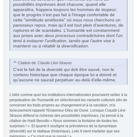
possibilités imprévues
dont chacune, quand elle
apparaîtra, frappera toujours les hommes de stupeur;
que le progrès n'est pas fait à l'image confortable de
cette "similitude améliorée" où nous nous cherchons un
paresseux repos
, mais qu'il est tout plein d'aventures, de
ruptures et de scandales. L'humanité est constamment
aux prises avec
deux processus contradictoires dont l'un
tend à instaurer l'unification, tandis que l'autre vise à
maintenir ou à rétablir la diversification
.
Citation de: Claude Lévi-Strauss
C'est le fait de la diversité qui doit être sauvé, non le
contenu historique que chaque époque lui a donné et
qu'aucune ne saurait perpétuer au-delà d'elle-même.
L'idée comme quoi les institutions internationales pourraient veiller à la
perpetuation de l'humanité en sélectionant les variants culturels afin de
concerver les traits propres au changement et à la variation, m'a
furieusement rappelé l'Empereur-Dieu de Dune. Lorsque Claude Lévi-
Strauss défend la richesse des
possibilités imprévues
, j'ai pensé à la
citation de Hadi Benotto « Nous sommes la fontaine de toutes les
surprises ! ». Et quand il souligne la prévalence de la dynamique
(diversité) sur le statique (historique), Leto II vient marteler que ses
mémoires, « Ce n'est que le passé ! ».