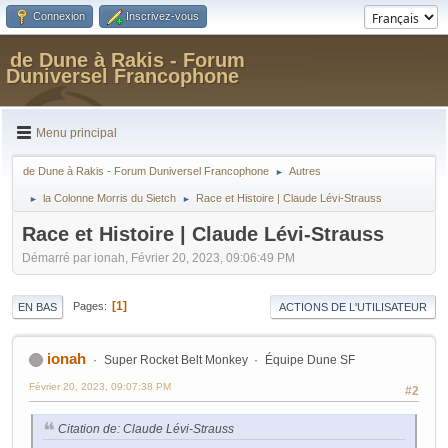
Connexion
Inscrivez-vous
de Dune à Rakis - Forum
Duniversel Francophone
Menu principal
de Dune à Rakis - Forum Duniversel Francophone
Autres
►
la Colonne Morris du Sietch
Race et Histoire | Claude Lévi-Strauss
►
►
Race et Histoire | Claude Lévi-Strauss
Démarré par ionah, Février 20, 2023, 09:06:49 PM
1
Pages
EN BAS
ACTIONS DE L'UTILISATEUR
ionah
Super Rocket Belt Monkey
Équipe Dune SF
Février 20, 2023, 09:07:38 PM
#2
Citation de: Claude Lévi-Strauss