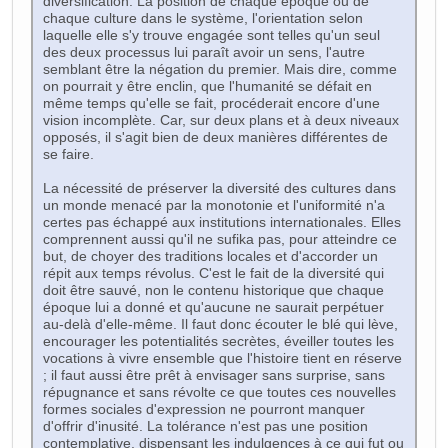
diversification. La position de chaque époque ou de
chaque culture dans le système, l'orientation selon
laquelle elle s'y trouve engagée sont telles qu'un seul
des deux processus lui paraît avoir un sens, l'autre
semblant être la négation du premier. Mais dire, comme
on pourrait y être enclin, que l'humanité se défait en
même temps qu'elle se fait, procéderait encore d'une
vision incomplète. Car, sur deux plans et à deux niveaux
opposés, il s'agit bien de deux manières différentes de
se faire.
La nécessité de préserver la diversité des cultures dans
un monde menacé par la monotonie et l'uniformité n'a
certes pas échappé aux institutions internationales. Elles
comprennent aussi qu'il ne sufika pas, pour atteindre ce
but, de choyer des traditions locales et d'accorder un
répit aux temps révolus. C'est le fait de la diversité qui
doit être sauvé, non le contenu historique que chaque
époque lui a donné et qu'aucune ne saurait perpétuer
au-delà d'elle-même. Il faut donc écouter le blé qui lève,
encourager les potentialités secrètes, éveiller toutes les
vocations à vivre ensemble que l'histoire tient en réserve
; il faut aussi être prêt à envisager sans surprise, sans
répugnance et sans révolte ce que toutes ces nouvelles
formes sociales d'expression ne pourront manquer
d'offrir d'inusité. La tolérance n'est pas une position
contemplative, dispensant les indulgences à ce qui fut ou