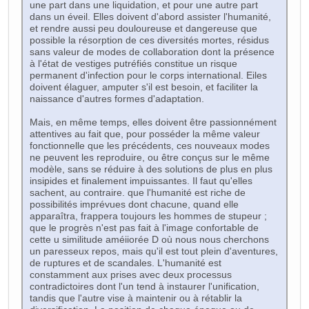
une part dans une liquidation, et pour une autre part
dans un éveil. Elles doivent d'abord assister l'humanité,
et rendre aussi peu douloureuse et dangereuse que
possible la résorption de ces diversités mortes, résidus
sans valeur de modes de collaboration dont la présence
à l'état de vestiges putréfiés constitue un risque
permanent d'infection pour le corps international. Eiles
doivent élaguer, amputer s'il est besoin, et faciliter la
naissance d'autres formes d'adaptation.
Mais, en même temps, elles doivent être passionnément
attentives au fait que, pour posséder la même valeur
fonctionnelle que les précédents, ces nouveaux modes
ne peuvent les reproduire, ou être conçus sur le même
modèle, sans se réduire à des solutions de plus en plus
insipides et finalement impuissantes. Il faut qu'elles
sachent, au contraire. que l'humanité est riche de
possibilités imprévues dont chacune, quand elle
apparaîtra, frappera toujours les hommes de stupeur ;
que le progrès n'est pas fait à l'image confortable de
cette u similitude améiiorée D où nous nous cherchons
un paresseux repos, mais qu'il est tout plein d'aventures,
de ruptures et de scandales. L'humanité est
constamment aux prises avec deux processus
contradictoires dont l'un tend à instaurer l'unification,
tandis que l'autre vise à maintenir ou à rétablir la