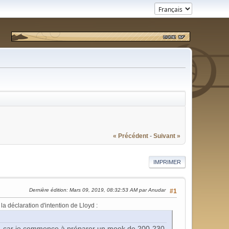
« Précédent
-
Suivant »
IMPRIMER
Dernière édition
: Mars 09, 2019, 08:32:53 AM par Anudar
#1
e la déclaration d'intention de Lloyd :
ire, car je commence à préparer un mook de 200-230