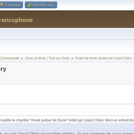
Connexion
Inscrivez-vous
Francophone
la Communauté
Dune, le Mook / Tout sur Dune
Projet de mook dunien par Lloyd Chéry
►
►
éry
cueille le chantier "mook autour de
Dune
" initié par Lloyd Chéry. Voici un extrait d
é, je suis Lloyd Chéry journaliste pigiste. Je me permets de vous écr