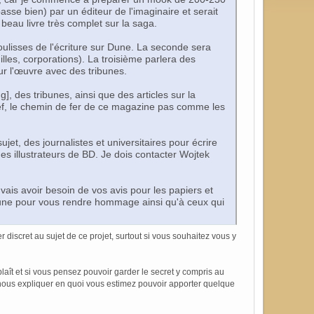
sse bien) par un éditeur de l'imaginaire et serait
beau livre très complet sur la saga.
oulisses de l'écriture sur Dune. La seconde sera
illes, corporations). La troisième parlera des
ur l'œuvre avec des tribunes.
], des tribunes, ainsi que des articles sur la
on. Bref, le chemin de fer de ce magazine pas comme les
ujet, des journalistes et universitaires pour écrire
des illustrateurs de BD. Je dois contacter Wojtek
ais avoir besoin de vos avis pour les papiers et
 Dune pour vous rendre hommage ainsi qu'à ceux qui
 discret au sujet de ce projet, surtout si vous souhaitez vous y
plaît et si vous pensez pouvoir garder le secret y compris au
e nous expliquer en quoi vous estimez pouvoir apporter quelque