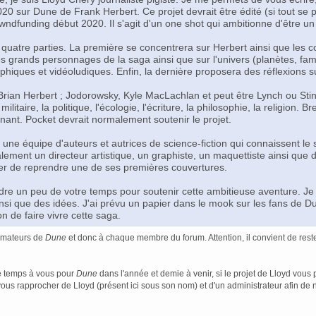
 sur Dune de Frank Herbert. Ce projet devrait être édité (si tout se pa
wndfunding début 2020. Il s'agit d'un one shot qui ambitionne d'être un 
quatre parties. La première se concentrera sur Herbert ainsi que les c
les grands personnages de la saga ainsi que sur l'univers (planètes, fam
hiques et vidéoludiques. Enfin, la dernière proposera des réflexions s
[Brian Herbert ; Jodorowsky, Kyle MacLachlan et peut être Lynch ou Sting
 militaire, la politique, l'écologie, l'écriture, la philosophie, la religi
nant. Pocket devrait normalement soutenir le projet.
r une équipe d'auteurs et autrices de science-fiction qui connaissent le s
galement un directeur artistique, un graphiste, un maquettiste ainsi que 
er de reprendre une de ses premières couvertures.
e un peu de votre temps pour soutenir cette ambitieuse aventure. Je v
insi que des idées. J'ai prévu un papier dans le mook sur les fans de
n de faire vivre cette saga.
 amateurs de
Dune
et donc à chaque membre du forum. Attention, il convient de rester
e temps à vous pour
Dune
dans l'année et demie à venir, si le projet de Lloyd vous 
 vous rapprocher de Lloyd (présent ici sous son nom) et d'un administrateur afin d