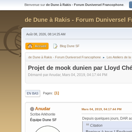
Bienvenue sur
de Dune à Rakis - Forum Duniversel Francophone
.
de Dune à Rakis - Forum Duniversel 
Août 08, 2026, 08:14:25 AM
Accueil
Blog Dune SF
de Dune à Rakis - Forum Duniversel Francophone
Les Ateliers de 
►
Projet de mook dunien par Lloyd Ch
Démarré par Anudar, Mars 04, 2019, 04:17:44 PM
1
Pages
EN BAS
Anudar
Mars 04, 2019, 04:17:44 PM
Scribe Arkhonte
Depuis quelques jours, DAR ac
Équipe Dune SF
Citation
Bonjour à tous ! Enchant