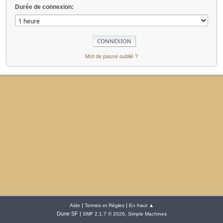
Durée de connexion:
Mot de passe oublié ?
|
|
Aide
Termes et Règles
En haut ▲
Dune SF |
,
SMF 2.1.7 © 2026
Simple Machines