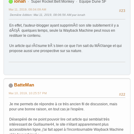
ionah
Super Rocket Belt Monkey
Équipe Dune SF
Mai 11, 2019, 08:04:09 AM
#23
Dernière édition
: Mai 11, 2019, 08:06:56 AM par ionah
En effet, l'auteur-blogger ayant supprimÃ© son site subitement il y a
dÃ©jÃ quelques temps, seule la Wayback Machine peut nous en
restituer le contenu.
Un article qui rÃ©sume trÃ¨s bien ce que l'on sait du MÃ©lange et qui
propose aussi une prospective sur sa nature.
BatteMan
Mai 10, 2019, 10:25:57 PM
#22
Je me permets de répondre à ce très ancien fil de discussion, mais
pour une bonne raison, en tout cas je l'espère.
Désespéré de ne point pouvoir lire cet article qui semblait très
intéressant de Guillaume44, le site n'étant apparemment plus
accessible/en ligne, j'ai fait appel à l'incontournable Wayback Machine