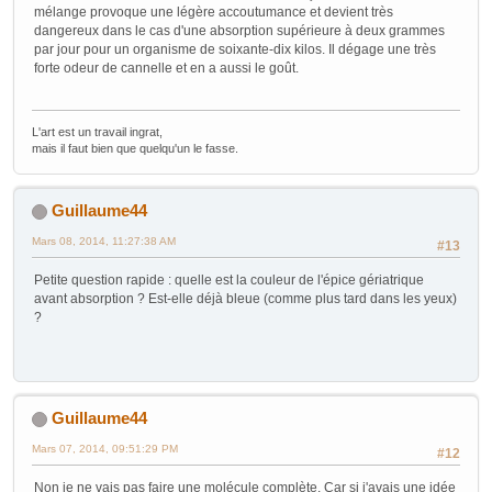
mélange provoque une légère accoutumance et devient très
dangereux dans le cas d'une absorption supérieure à deux grammes
par jour pour un organisme de soixante-dix kilos. Il dégage une très
forte odeur de cannelle et en a aussi le goût.
L'art est un travail ingrat,
mais il faut bien que quelqu'un le fasse.
Guillaume44
Mars 08, 2014, 11:27:38 AM
#13
Petite question rapide : quelle est la couleur de l'épice gériatrique
avant absorption ? Est-elle déjà bleue (comme plus tard dans les yeux)
?
Guillaume44
Mars 07, 2014, 09:51:29 PM
#12
Non je ne vais pas faire une molécule complète. Car si j'avais une idée