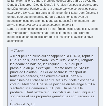
la trame de l'histoire dans la première et deuxième partie du cycle (de
Dune à L'Empereur-Dieu de Dune). Si Arrakis n'est pas la seule source
de Mélange pour l'Univers, alors la phrase "
he who controls the spice,
controls the Universe
" n'a plu sl a même portée. Il fallait que l'épice soit
unique pour que le roman se déroule ainsi, sinon le pouvoir de
négociation et de pression de Muad'Dib aurait été bien moindre ("
the
power to destroy a thing is absolute power other it
").
Dans la troisième partie du cycle (les Hérétiques de Dune et la Maison
des Mères) dont les dynamiques sont différentes, Frank Herbert
introduit le Mélange artificiel produit par les Tleilaxu avec leur cuve
axolotl/axlotl.
Citation
« Il est peu de biens qui échappent à la CHOM, reprit le
Duc. Le bois, les chevaux, les mulets, le bétail, l'engrais,
les peaux de baleine, les requins... Tout, du plus
prosaïque au plus exotique... Même notre pauvre riz
pundi de Caladan. La Guilde assure le transport de
toutes les denrées, des œuvres d'art d'Ecaz aux
machines de Richesse et d'Ix. Mais tout cela n'est rien à
côté du Mélange. Une seule poignée du Mélange suffit à
s'acheter une demeure sur Tupile. On ne peut le
produire. Il faut l'extraire du sol d'Arrakis. Il est unique en
son genre et ses propriétés gériatriques sont reconnues.
»
Du~World. 5, 19