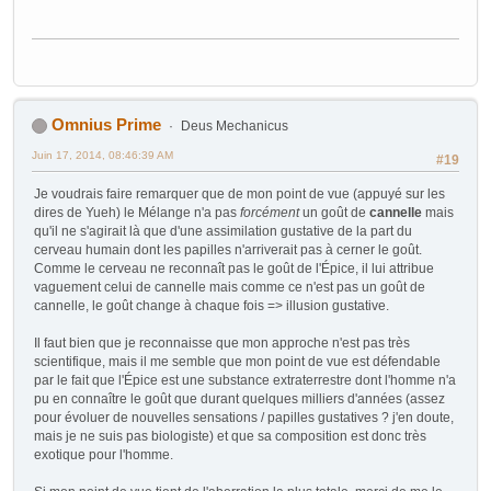
Omnius Prime
Deus Mechanicus
Juin 17, 2014, 08:46:39 AM
#19
Je voudrais faire remarquer que de mon point de vue (appuyé sur les
dires de Yueh) le Mélange n'a pas
forcément
un goût de
cannelle
mais
qu'il ne s'agirait là que d'une assimilation gustative de la part du
cerveau humain dont les papilles n'arriverait pas à cerner le goût.
Comme le cerveau ne reconnaît pas le goût de l'Épice, il lui attribue
vaguement celui de cannelle mais comme ce n'est pas un goût de
cannelle, le goût change à chaque fois => illusion gustative.
Il faut bien que je reconnaisse que mon approche n'est pas très
scientifique, mais il me semble que mon point de vue est défendable
par le fait que l'Épice est une substance extraterrestre dont l'homme n'a
pu en connaître le goût que durant quelques milliers d'années (assez
pour évoluer de nouvelles sensations / papilles gustatives ? j'en doute,
mais je ne suis pas biologiste) et que sa composition est donc très
exotique pour l'homme.