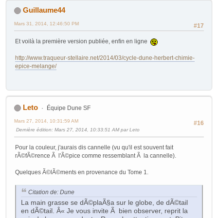
Guillaume44
Mars 31, 2014, 12:46:50 PM
#17
Et voilà la première version publiée, enfin en ligne
http://www.traqueur-stellaire.net/2014/03/cycle-dune-herbert-chimie-
epice-melange/
Leto
Équipe Dune SF
Mars 27, 2014, 10:31:59 AM
#16
Dernière édition
: Mars 27, 2014, 10:33:51 AM par Leto
Pour la couleur, j'aurais dis cannelle (vu qu'il est souvent fait
rÃ©fÃ©rence Ã l'Ã©pice comme ressemblant Ã la cannelle).
Quelques Ã©lÃ©ments en provenance du Tome 1.
Citation de: Dune
La main grasse se dÃ©plaÃ§a sur le globe, de dÃ©tail
en dÃ©tail. Â« Je vous invite Ã bien observer, reprit la