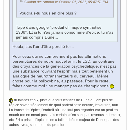
Citation de: Anudar le Octobre 05, 2021, 05:47:51 PM
Voudrais-tu nous en dire plus ?
Tape dans google "produit chimique synthétisé
1938". Et si tu n'as jamais consommé d'épice, tu n'as
jamais compris Dune...
Houlà, t'as l'air d'être perché toi...
Pour ceux qui ne comprennent pas les affirmations
péremptoires de notre nouvel ami : le LSD, au contraire
des croyances de la génération psychédélique, n'est pas
une substance "ouvrant l'esprit" mais tout bêtement un
analogue de neurotransmetteurs du cerveau. Même
chose pour la psilocybine, au passage. Pour le reste,
faites comme moi : ne mangez pas de champignons
tu fais tes choix, juste que tous les fans de Dune qui ont pris de
l'épice savent réellement de quoi parlent cette oeuvre, les autres, non.
La transe de l'épice, l'endroit où il ne faut pas regarder car on peut en
mourir (on en meurt pas mais certains n'en sont pas revenus indemne),
etc. FH a pris de l'épice et en a fait un thème majeur de Dune, pas des
autres livres, seulement du premier.