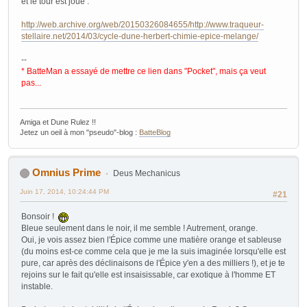
et le tour est joué :
http://web.archive.org/web/20150326084655/http://www.traqueur-
stellaire.net/2014/03/cycle-dune-herbert-chimie-epice-melange/
--
* BatteMan a essayé de mettre ce lien dans "Pocket", mais ça veut
pas...
Amiga et Dune Rulez !!
Jetez un oeil à mon "pseudo"-blog :
BatteBlog
Omnius Prime
Deus Mechanicus
Juin 17, 2014, 10:24:44 PM
#21
Bonsoir !
Bleue seulement dans le noir, il me semble ! Autrement, orange.
Oui, je vois assez bien l'Épice comme une matière orange et sableuse
(du moins est-ce comme cela que je me la suis imaginée lorsqu'elle est
pure, car après des déclinaisons de l'Épice y'en a des milliers !), et je te
rejoins sur le fait qu'elle est insaisissable, car exotique à l'homme ET
instable.