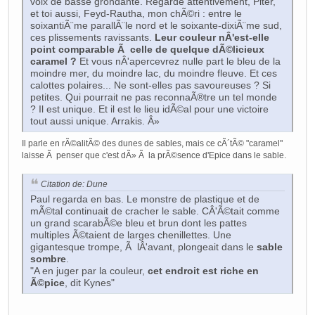
voix de basse grondante. Regarde attentivement, Piter,
et toi aussi, Feyd-Rautha, mon chÃ©ri : entre le
soixantiÃ¨me parallÃ¨le nord et le soixante-dixiÃ¨me sud,
ces plissements ravissants.
Leur couleur nÂ'est-elle
point comparable Ã celle de quelque dÃ©licieux
caramel ?
Et vous nÂ'apercevrez nulle part le bleu de la
moindre mer, du moindre lac, du moindre fleuve. Et ces
calottes polaires... Ne sont-elles pas savoureuses ? Si
petites. Qui pourrait ne pas reconnaÃ®tre un tel monde
? Il est unique. Et il est le lieu idÃ©al pour une victoire
tout aussi unique. Arrakis. Â»
Il parle en rÃ©alitÃ© des dunes de sables, mais ce cÃ´tÃ© "caramel"
laisse Ã penser que c'est dÃ» Ã la prÃ©sence d'Epice dans le sable.
Citation de: Dune
Paul regarda en bas. Le monstre de plastique et de
mÃ©tal continuait de cracher le sable. CÂ'Ã©tait comme
un grand scarabÃ©e bleu et brun dont les pattes
multiples Ã©taient de larges chenillettes. Une
gigantesque trompe, Ã lÂ'avant, plongeait dans le
sable
sombre
.
"A en juger par la couleur,
cet endroit est riche en
Ã©pice
, dit Kynes"