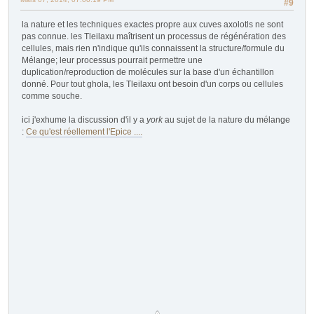
#9
la nature et les techniques exactes propre aux cuves axolotls ne sont
pas connue. les Tleilaxu maîtrisent un processus de régénération des
cellules, mais rien n'indique qu'ils connaissent la structure/formule du
Mélange; leur processus pourrait permettre une
duplication/reproduction de molécules sur la base d'un échantillon
donné. Pour tout ghola, les Tleilaxu ont besoin d'un corps ou cellules
comme souche.
ici j'exhume la discussion d'il y a
york
au sujet de la nature du mélange
:
Ce qu'est réellement l'Epice ....