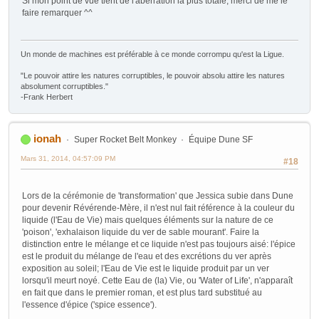
Si mon point de vue tient de l'aberration la plus totale, merci de me le
faire remarquer ^^
Un monde de machines est préférable à ce monde corrompu qu'est la Ligue.
"Le pouvoir attire les natures corruptibles, le pouvoir absolu attire les natures
absolument corruptibles."
-Frank Herbert
ionah
Super Rocket Belt Monkey
Équipe Dune SF
Mars 31, 2014, 04:57:09 PM
#18
Lors de la cérémonie de 'transformation' que Jessica subie dans Dune
pour devenir Révérende-Mère, il n'est nul fait référence à la couleur du
liquide (l'Eau de Vie) mais quelques éléments sur la nature de ce
'poison', 'exhalaison liquide du ver de sable mourant'. Faire la
distinction entre le mélange et ce liquide n'est pas toujours aisé: l'épice
est le produit du mélange de l'eau et des excrétions du ver après
exposition au soleil; l'Eau de Vie est le liquide produit par un ver
lorsqu'il meurt noyé. Cette Eau de (la) Vie, ou 'Water of Life', n'apparaît
en fait que dans le premier roman, et est plus tard substitué au
l'essence d'épice ('spice essence').