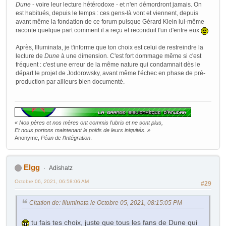
Dune
- voire leur lecture hétérodoxe - et n'en démordront jamais. On
est habitués, depuis le temps : ces gens-là vont et viennent, depuis
avant même la fondation de ce forum puisque Gérard Klein lui-même
raconte quelque part comment il a reçu et reconduit l'un d'entre eux
Après, Illuminata, je t'informe que ton choix est celui de restreindre la
lecture de
Dune
à une dimension. C'est fort dommage même si c'est
fréquent : c'est une erreur de la même nature qui condamnait dès le
départ le projet de Jodorowsky, avant même l'échec en phase de pré-
production par ailleurs bien documenté.
« Nos pères et nos mères ont commis l'ubris et ne sont plus,
Et nous portons maintenant le poids de leurs iniquités. »
Anonyme,
Péan de l'Intégration
.
Elgg
Adishatz
Octobre 06, 2021, 06:58:06 AM
#29
Citation de: Illuminata le Octobre 05, 2021, 08:15:05 PM
tu fais tes choix, juste que tous les fans de Dune qui