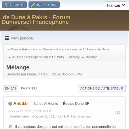
Connexion
Inscrivez-vous
de Dune à Rakis - Forum
Duniversel Francophone
Menu principal
de Dune à Rakis - Forum Duniversel Francophone
L'Univers de Dune
►
la Dune Encyclopedia par le Dr. Willis E. McNelly
Mélange
►
►
Mélange
Démarré par ionah, Mars 05, 2014, 05:05:47 PM
1
Pages
EN BAS
ACTIONS DE L'UTILISATEUR
Anudar
Scribe Arkhonte
Équipe Dune SF
Octobre 06, 2021, 01:37:10 PM
#30
Dernière édition
: Octobre 06, 2021, 01:43:42 PM par Anudar
Oh, il y a toujours des gens qui ont leur interprétation personnelle de