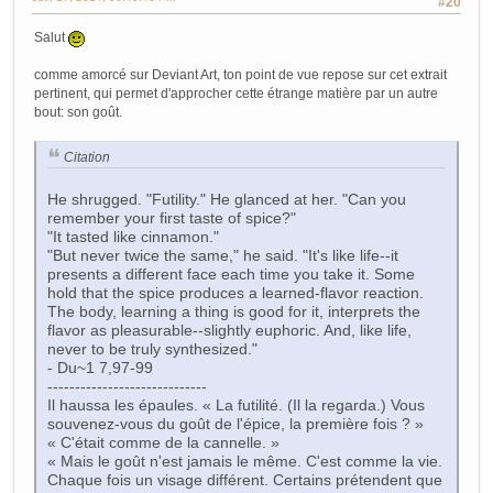
#20
Salut
comme amorcé sur Deviant Art, ton point de vue repose sur cet extrait
pertinent, qui permet d'approcher cette étrange matière par un autre
bout: son goût.
Citation
He shrugged. "Futility." He glanced at her. "Can you
remember your first taste of spice?"
"It tasted like cinnamon."
"But never twice the same," he said. "It's like life--it
presents a different face each time you take it. Some
hold that the spice produces a learned-flavor reaction.
The body, learning a thing is good for it, interprets the
flavor as pleasurable--slightly euphoric. And, like life,
never to be truly synthesized."
- Du~1 7,97-99
-----------------------------
Il haussa les épaules. « La futilité. (Il la regarda.) Vous
souvenez-vous du goût de l'épice, la première fois ? »
« C'était comme de la cannelle. »
« Mais le goût n'est jamais le même. C'est comme la vie.
Chaque fois un visage différent. Certains prétendent que