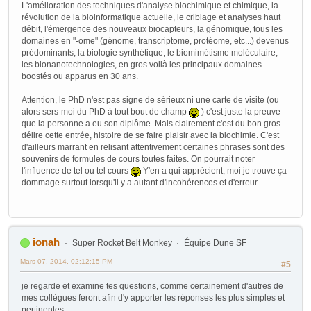
L'amélioration des techniques d'analyse biochimique et chimique, la
révolution de la bioinformatique actuelle, le criblage et analyses haut
débit, l'émergence des nouveaux biocapteurs, la génomique, tous les
domaines en "-ome" (génome, transcriptome, protéome, etc...) devenus
prédominants, la biologie synthétique, le biomimétisme moléculaire,
les bionanotechnologies, en gros voilà les principaux domaines
boostés ou apparus en 30 ans.
Attention, le PhD n'est pas signe de sérieux ni une carte de visite (ou
alors sers-moi du PhD à tout bout de champ
) c'est juste la preuve
que la personne a eu son diplôme. Mais clairement c'est du bon gros
délire cette entrée, histoire de se faire plaisir avec la biochimie. C'est
d'ailleurs marrant en relisant attentivement certaines phrases sont des
souvenirs de formules de cours toutes faites. On pourrait noter
l'influence de tel ou tel cours
Y'en a qui apprécient, moi je trouve ça
dommage surtout lorsqu'il y a autant d'incohérences et d'erreur.
ionah
Super Rocket Belt Monkey
Équipe Dune SF
Mars 07, 2014, 02:12:15 PM
#5
je regarde et examine tes questions, comme certainement d'autres de
mes collègues feront afin d'y apporter les réponses les plus simples et
pertinentes.