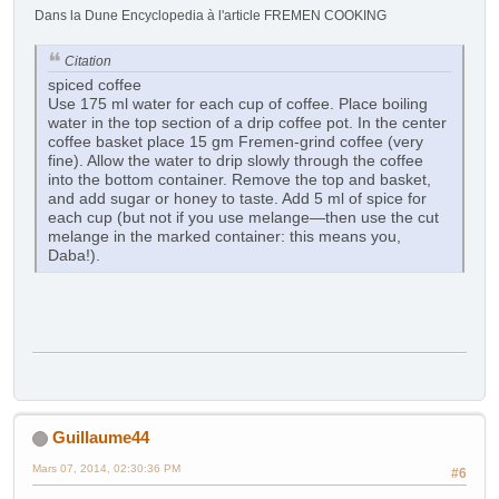
Dans la Dune Encyclopedia à l'article FREMEN COOKING
Citation
spiced coffee
Use 175 ml water for each cup of coffee. Place boiling
water in the top section of a drip coffee pot. In the center
coffee basket place 15 gm Fremen-grind coffee (very
fine). Allow the water to drip slowly through the coffee
into the bottom container. Remove the top and basket,
and add sugar or honey to taste. Add 5 ml of spice for
each cup (but not if you use melange—then use the cut
melange in the marked container: this means you,
Daba!).
Guillaume44
Mars 07, 2014, 02:30:36 PM
#6