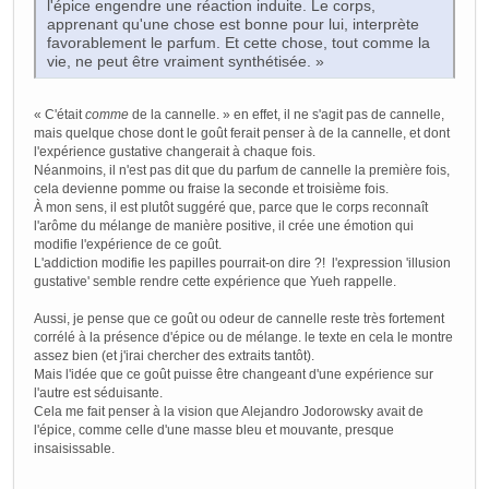
l'épice engendre une réaction induite. Le corps,
apprenant qu'une chose est bonne pour lui, interprète
favorablement le parfum. Et cette chose, tout comme la
vie, ne peut être vraiment synthétisée. »
« C'était
comme
de la cannelle. » en effet, il ne s'agit pas de cannelle,
mais quelque chose dont le goût ferait penser à de la cannelle, et dont
l'expérience gustative changerait à chaque fois.
Néanmoins, il n'est pas dit que du parfum de cannelle la première fois,
cela devienne pomme ou fraise la seconde et troisième fois.
À mon sens, il est plutôt suggéré que, parce que le corps reconnaît
l'arôme du mélange de manière positive, il crée une émotion qui
modifie l'expérience de ce goût.
L'addiction modifie les papilles pourrait-on dire ?! l'expression 'illusion
gustative' semble rendre cette expérience que Yueh rappelle.
Aussi, je pense que ce goût ou odeur de cannelle reste très fortement
corrélé à la présence d'épice ou de mélange. le texte en cela le montre
assez bien (et j'irai chercher des extraits tantôt).
Mais l'idée que ce goût puisse être changeant d'une expérience sur
l'autre est séduisante.
Cela me fait penser à la vision que Alejandro Jodorowsky avait de
l'épice, comme celle d'une masse bleu et mouvante, presque
insaisissable.