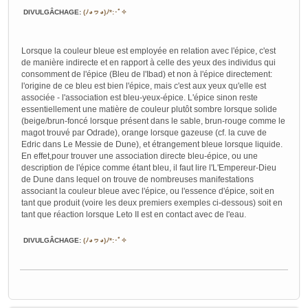
DIVULGÂCHAGE
:
(ﾉ◕ヮ◕)ﾉ*:･ﾟ✧
Lorsque la couleur bleue est employée en relation avec l'épice, c'est
de manière indirecte et en rapport à celle des yeux des individus qui
consomment de l'épice (Bleu de l'Ibad) et non à l'épice directement:
l'origine de ce bleu est bien l'épice, mais c'est aux yeux qu'elle est
associée - l'association est bleu-yeux-épice. L'épice sinon reste
essentiellement une matière de couleur plutôt sombre lorsque solide
(beige/brun-foncé lorsque présent dans le sable, brun-rouge comme le
magot trouvé par Odrade), orange lorsque gazeuse (cf. la cuve de
Edric dans Le Messie de Dune), et étrangement bleue lorsque liquide.
En effet,pour trouver une association directe bleu-épice, ou une
description de l'épice comme étant bleu, il faut lire l'L'Empereur-Dieu
de Dune dans lequel on trouve de nombreuses manifestations
associant la couleur bleue avec l'épice, ou l'essence d'épice, soit en
tant que produit (voire les deux premiers exemples ci-dessous) soit en
tant que réaction lorsque Leto II est en contact avec de l'eau.
DIVULGÂCHAGE
:
(ﾉ◕ヮ◕)ﾉ*:･ﾟ✧