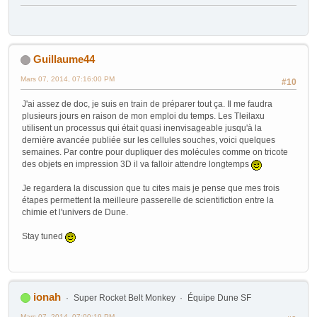
Guillaume44
Mars 07, 2014, 07:16:00 PM
#10
J'ai assez de doc, je suis en train de préparer tout ça. Il me faudra
plusieurs jours en raison de mon emploi du temps. Les Tleilaxu
utilisent un processus qui était quasi inenvisageable jusqu'à la
dernière avancée publiée sur les cellules souches, voici quelques
semaines. Par contre pour dupliquer des molécules comme on tricote
des objets en impression 3D il va falloir attendre longtemps
Je regardera la discussion que tu cites mais je pense que mes trois
étapes permettent la meilleure passerelle de scientifiction entre la
chimie et l'univers de Dune.
Stay tuned
ionah
Super Rocket Belt Monkey
Équipe Dune SF
Mars 07, 2014, 07:00:19 PM