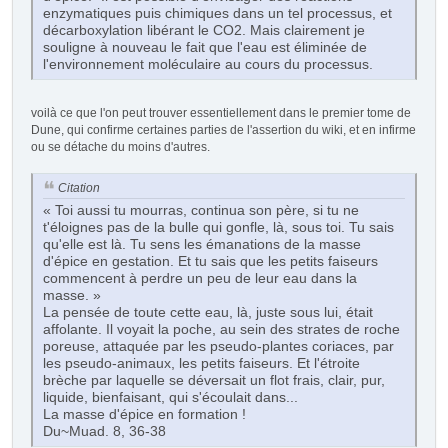
enzymatiques puis chimiques dans un tel processus, et
décarboxylation libérant le CO2. Mais clairement je
souligne à nouveau le fait que l'eau est éliminée de
l'environnement moléculaire au cours du processus.
voilà ce que l'on peut trouver essentiellement dans le premier tome de
Dune, qui confirme certaines parties de l'assertion du wiki, et en infirme
ou se détache du moins d'autres.
Citation
« Toi aussi tu mourras, continua son père, si tu ne
t'éloignes pas de la bulle qui gonfle, là, sous toi. Tu sais
qu'elle est là. Tu sens les émanations de la masse
d'épice en gestation. Et tu sais que les petits faiseurs
commencent à perdre un peu de leur eau dans la
masse. »
La pensée de toute cette eau, là, juste sous lui, était
affolante. Il voyait la poche, au sein des strates de roche
poreuse, attaquée par les pseudo-plantes coriaces, par
les pseudo-animaux, les petits faiseurs. Et l'étroite
brèche par laquelle se déversait un flot frais, clair, pur,
liquide, bienfaisant, qui s'écoulait dans...
La masse d'épice en formation !
Du~Muad. 8, 36-38