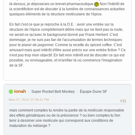
là-dessus, je déposerais un brevet pharmaceutique
Non l'intérêt de
la scientifiction est de discuter à la lumière de connaissances actuelles
quelques éléments de la structure moléculaire de l'épice.
En fait c'est ce que je reproche à la D.E. : avoir une entrée sur la
structure de l'épice complètement délire mais qui ne tient pas la route,
ne serait-ce qu'avec le background donné par Frank Herbert. C'est
dommage, je ne suis pas fan de l'accumulation de termes techniques
pour le plaisir de jargonner. Comme la recette du spiced coffee. C'est
amusant mais quel intérêt d'être aussi précis sur une entrée fictive ? Ce
n'est pas trop mon objectif. En fait mon intérêt est de discuter ce qui est
possible, ou envisageable, et m'arrêter là où commence l'imagination
de la SF.
ionah
Super Rocket Belt Monkey
Équipe Dune SF
Mars 07, 2014, 07:56:21 PM
#11
mais comment comptes tu rendre la partie de la molécule responsable
des effets gériatriques ou de la préscience ? ou bien comptes tu t'en
tenir à dessiner une molécule qui correspond aux conditions de
maturation du mélange ?