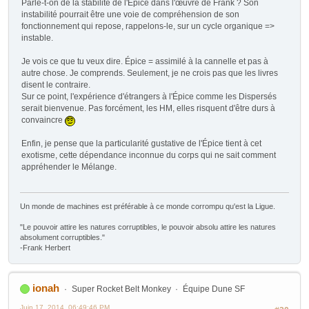
Parle-t-on de la stabilité de l'Épice dans l'œuvre de Frank ? Son
instabilité pourrait être une voie de compréhension de son
fonctionnement qui repose, rappelons-le, sur un cycle organique =>
instable.
Je vois ce que tu veux dire. Épice = assimilé à la cannelle et pas à
autre chose. Je comprends. Seulement, je ne crois pas que les livres
disent le contraire.
Sur ce point, l'expérience d'étrangers à l'Épice comme les Dispersés
serait bienvenue. Pas forcément, les HM, elles risquent d'être durs à
convaincre
Enfin, je pense que la particularité gustative de l'Épice tient à cet
exotisme, cette dépendance inconnue du corps qui ne sait comment
appréhender le Mélange.
Un monde de machines est préférable à ce monde corrompu qu'est la Ligue.
"Le pouvoir attire les natures corruptibles, le pouvoir absolu attire les natures
absolument corruptibles."
-Frank Herbert
ionah
Super Rocket Belt Monkey
Équipe Dune SF
Juin 17, 2014, 06:49:46 PM