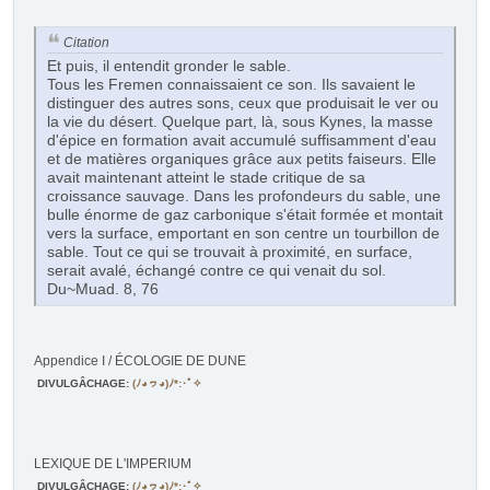
Citation
Et puis, il entendit gronder le sable.
Tous les Fremen connaissaient ce son. Ils savaient le
distinguer des autres sons, ceux que produisait le ver ou
la vie du désert. Quelque part, là, sous Kynes, la masse
d'épice en formation avait accumulé suffisamment d'eau
et de matières organiques grâce aux petits faiseurs. Elle
avait maintenant atteint le stade critique de sa
croissance sauvage. Dans les profondeurs du sable, une
bulle énorme de gaz carbonique s'était formée et montait
vers la surface, emportant en son centre un tourbillon de
sable. Tout ce qui se trouvait à proximité, en surface,
serait avalé, échangé contre ce qui venait du sol.
Du~Muad. 8, 76
Appendice I / ÉCOLOGIE DE DUNE
DIVULGÂCHAGE
:
(ﾉ◕ヮ◕)ﾉ*:･ﾟ✧
LEXIQUE DE L'IMPERIUM
DIVULGÂCHAGE
:
(ﾉ◕ヮ◕)ﾉ*:･ﾟ✧