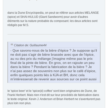
dans la Dune Encyclopedia, on peut se référer aux articles MELANGE
(spice) et SHAI-HULUD (Giant Sandworm) pour avoir d'autres
éléments sur la nature probable du composant. les deux articles sont
rédigés par M.S.
Citation de: Guillaume44
- Que savons-nous de la bière d'épice ? Je suppose qu'il
ne doit pas s'agir de bière brassée avec que de l'épice,
au vu des prix du mélange j'imagine même pas le prix
final de la pinte de bière. En gros, on en rajoute un peu
dans la bière ? Pendant la fabrication de la bière ? Je
n'ai pas assez de souvenirs non plus sur le café d'épice,
enfin quelques points liés à KJA et BH, donc cela
m'intéresserait de revenir aux sources sur ce point aussi
le 'spice beer' et le 'spice(d) coffee' sont bien originaires de Dune, de
Frank Herbert. Mais rien n'est dit sur leur procédés de fabrication dans
le texte original. Kevin J. Anderson et Brian Herbert ne s'aventurent pas
plus loin non plus.