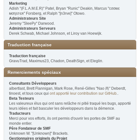
Marketing
Adish "(F.L.A.M.E.R)" Patel, Bryan "Runic" Deakin, Marcus "cσσкιє
мσηѕтєя" Forsberg, et Ralph "[n3rve]" Otowo.
Administrateurs Site
Jeremy "SleePy" Darwood.
Administrateurs Serveurs
Derek Schwab, Michael Johnson, et Liroy van Hoewijk.
Traduction française
Traduction française
GravuTrad, Maximus23, Chadon, DeathSign, et Eleglin.
Remerciements spéciaux
Consultants Développeurs
albertlast, Brett Flannigan, Mark Rose, René-Gilles "Nao 尚" Deberdt,
tinoest, et tous ceux qui
ont apporté leur contribution sur GitHub
..
Beta Testeurs
Les valeureux élus qui ont sans relâche ni pitié traqué les bugs, apporté
leurs idées et fait basculer les développeurs dans la démence.
Traducteurs
Merci pour vos efforts, ils ont permis d'ouvrir les portes de SMF au
monde entier.
Père Fondateur de SMF
Unknown W. "[Unknown]" Brackets.
Gestionnaires originels du Projet