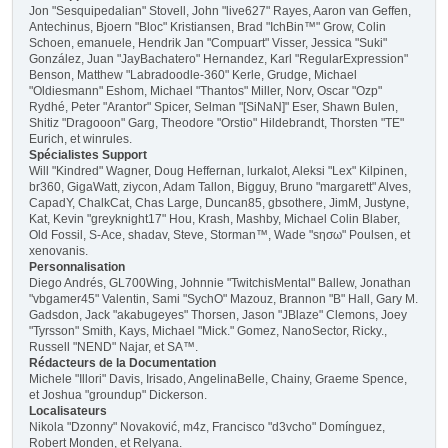
Jon "Sesquipedalian" Stovell, John "live627" Rayes, Aaron van Geffen,
Antechinus, Bjoern "Bloc" Kristiansen, Brad "IchBin™" Grow, Colin
Schoen, emanuele, Hendrik Jan "Compuart" Visser, Jessica "Suki"
González, Juan "JayBachatero" Hernandez, Karl "RegularExpression"
Benson, Matthew "Labradoodle-360" Kerle, Grudge, Michael
"Oldiesmann" Eshom, Michael "Thantos" Miller, Norv, Oscar "Ozp"
Rydhé, Peter "Arantor" Spicer, Selman "[SiNaN]" Eser, Shawn Bulen,
Shitiz "Dragooon" Garg, Theodore "Orstio" Hildebrandt, Thorsten "TE"
Eurich, et winrules.
Spécialistes Support
Will "Kindred" Wagner, Doug Heffernan, lurkalot, Aleksi "Lex" Kilpinen,
br360, GigaWatt, ziycon, Adam Tallon, Bigguy, Bruno "margarett" Alves,
CapadY, ChalkCat, Chas Large, Duncan85, gbsothere, JimM, Justyne,
Kat, Kevin "greyknight17" Hou, Krash, Mashby, Michael Colin Blaber,
Old Fossil, S-Ace, shadav, Steve, Storman™, Wade "sησω" Poulsen, et
xenovanis.
Personnalisation
Diego Andrés, GL700Wing, Johnnie "TwitchisMental" Ballew, Jonathan
"vbgamer45" Valentin, Sami "SychO" Mazouz, Brannon "B" Hall, Gary M.
Gadsdon, Jack "akabugeyes" Thorsen, Jason "JBlaze" Clemons, Joey
"Tyrsson" Smith, Kays, Michael "Mick." Gomez, NanoSector, Ricky.,
Russell "NEND" Najar, et SA™.
Rédacteurs de la Documentation
Michele "Illori" Davis, Irisado, AngelinaBelle, Chainy, Graeme Spence,
et Joshua "groundup" Dickerson.
Localisateurs
Nikola "Dzonny" Novaković, m4z, Francisco "d3vcho" Domínguez,
Robert Monden, et Relyana.