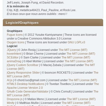
Jeff Lewis, Joseph Fung, et David Recordon.
A la mémoire de
Crip, K@, metallica48423, Paul_Pauline, et Rock Lee.
Et à tous ceux que nous avons oubliés : merci !
Logiciel/Graphiques
Graphiques
Fugue Icons
| © 2012 Yusuke Kamiyamane | These icons are licensed
under a Creative Commons Attribution 3.0 License
Oxygen Icons
| These icons are licensed under
GNU LGPLv3
Logiciel
JQuery
| © John Resig | Licensed under
The MIT License (MIT)
hoverIntent
| © Brian Cherne | Licensed under
The MIT License (MIT)
SCEditor
| © Sam Clarke | Licensed under
The MIT License (MIT)
animaDrag
| © Abel Mohler | Licensed under
The MIT License (MIT)
jQuery Custom Scrollbar
| © Maciej Zubala | Licensed under
The MIT
License (MIT)
jQuery Responsive Slider
| © booncon ROCKETS | Licensed under
The
MIT License (MIT)
At.js
| © chord.luo@gmail.com | Licensed under
The MIT License (MIT)
HTML5 Desktop Notifications
| © Tsvetan Tsvetkov | Licensed under
The
Apache License Version 2.0
GAuth Code Generator/Validator
| © Chris Cornutt | Licensed under
The
MIT License (MIT)
Dropzone.js
| © Matias Meno | Licensed under
The MIT License (MIT)
Minify
| © Matthias Mullie | Licensed under
The MIT License (MIT)