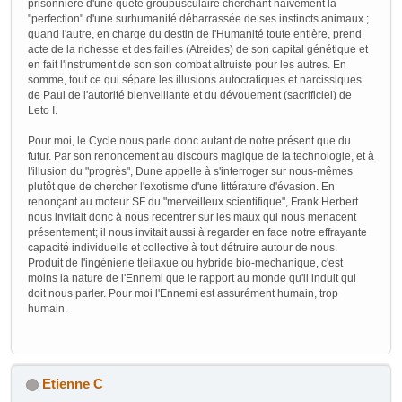
prisonnière d'une quête groupusculaire cherchant naïvement la
"perfection" d'une surhumanité débarrassée de ses instincts animaux ;
quand l'autre, en charge du destin de l'Humanité toute entière, prend
acte de la richesse et des failles (Atreides) de son capital génétique et
en fait l'instrument de son son combat altruiste pour les autres. En
somme, tout ce qui sépare les illusions autocratiques et narcissiques
de Paul de l'autorité bienveillante et du dévouement (sacrificiel) de
Leto I.
Pour moi, le Cycle nous parle donc autant de notre présent que du
futur. Par son renoncement au discours magique de la technologie, et à
l'illusion du "progrès", Dune appelle à s'interroger sur nous-mêmes
plutôt que de chercher l'exotisme d'une littérature d'évasion. En
renonçant au moteur SF du "merveilleux scientifique", Frank Herbert
nous invitait donc à nous recentrer sur les maux qui nous menacent
présentement; il nous invitait aussi à regarder en face notre effrayante
capacité individuelle et collective à tout détruire autour de nous.
Produit de l'ingénierie tleilaxue ou hybride bio-méchanique, c'est
moins la nature de l'Ennemi que le rapport au monde qu'il induit qui
doit nous parler. Pour moi l'Ennemi est assurément humain, trop
humain.
Etienne C