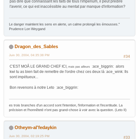
pas dire que connaissant les faits de tous l'impérium, il peut prédire
l'avenir, ce qui est inaccéssible au mentat par manque d'information?
Le danger maintient les sens en alerte, un calme prolongé les émousses."
Prudence Lon Weygand
Dragon_des_Sables
Juin 30, 2004, 04:35:38 PM
#34
C'EST MOÂ LE GRAND CHEF ICI,
:ace_biggrin: alors
mais pas ailleurs
kwi tu as bien fait de remettre de l'ordre chez ces deux là :ace_wink: Ils
sont impétueux...
Bon revenons à notre Leto :ace_biggrin:
es trois branches d'un accord sont l'intention, l'information et l'incertitude. La
précision et l'honnêteté n'ont pas grand-chose à voir avec la question. (Leto II)
Otheym-al'fedaykin
Juin 30, 2004, 02:19:25 PM
#33