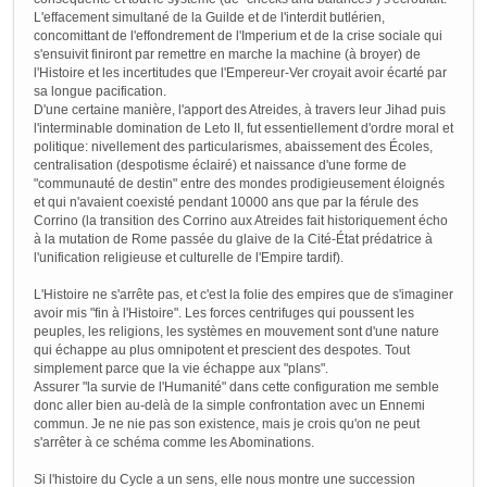
L'effacement simultané de la Guilde et de l'interdit butlérien,
concomittant de l'effondrement de l'Imperium et de la crise sociale qui
s'ensuivit finiront par remettre en marche la machine (à broyer) de
l'Histoire et les incertitudes que l'Empereur-Ver croyait avoir écarté par
sa longue pacification.
D'une certaine manière, l'apport des Atreides, à travers leur Jihad puis
l'interminable domination de Leto II, fut essentiellement d'ordre moral et
politique: nivellement des particularismes, abaissement des Écoles,
centralisation (despotisme éclairé) et naissance d'une forme de
"communauté de destin" entre des mondes prodigieusement éloignés
et qui n'avaient coexisté pendant 10000 ans que par la férule des
Corrino (la transition des Corrino aux Atreides fait historiquement écho
à la mutation de Rome passée du glaive de la Cité-État prédatrice à
l'unification religieuse et culturelle de l'Empire tardif).
L'Histoire ne s'arrête pas, et c'est la folie des empires que de s'imaginer
avoir mis "fin à l'Histoire". Les forces centrifuges qui poussent les
peuples, les religions, les systèmes en mouvement sont d'une nature
qui échappe au plus omnipotent et prescient des despotes. Tout
simplement parce que la vie échappe aux "plans".
Assurer "la survie de l'Humanité" dans cette configuration me semble
donc aller bien au-delà de la simple confrontation avec un Ennemi
commun. Je ne nie pas son existence, mais je crois qu'on ne peut
s'arrêter à ce schéma comme les Abominations.
Si l'histoire du Cycle a un sens, elle nous montre une succession