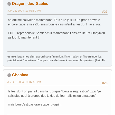
Dragon_des_Sables
Juin 28, 2004, 10:58:59 PM
#27
ah oui me souviens maintenant ! Faut dire je suis un groos newbie
encore :ace_smiley30: mais bon je vais m'entrainer dur ! :ace_roi:
EDIT : reprenons le Sentier d'Or maintenant, tiens d'ailleurs Otheym tu
as tout lu maintenant ?
es trois branches d'un accord sont l'intention, l'information et l'incertitude. La
précision et l'honnêteté n'ont pas grand-chose à voir avec la question. (Leto II)
Ghanima
Juin 28, 2004, 10:37:58 PM
#26
le test dont on parlait dans la rubrique "boite à suggestion" topic "je
sais plus quoi à propos des textes de journalistes ou amateurs"
mais bon c'est pas grave :ace_biggrin: