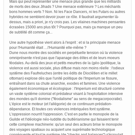
Mais qui peut représenter une menace plus grande que les milliards
de morts des deux Jihads ? Une menace extérieure ? Les méchants
bons hommes verts ? Non. Ni les Face Dancers, ni les Futars ou autres
hybrides ne semblent devoir jouer ce rôle. Il faudrait argumenter là-
dessus, mais a priori, je n'y crois pas. Les vilaines machines pensantes
écrasées 15000 ans plus tôt ? Pourquoi pas, mais ça manque un peu
de subtilité dit comme ça...
Une autre hypothèse vient alors à l'esprit : et si la principale menace
pour l'Humanité était ....l'Humanité elle-même ?
Dune nous montre des sociétés en perpétuelle tension où la violence
omniprésente n'est pas que l'apanage des élites et de leurs moeurs
féodales. Au-delà des jeux et petits meurtres de la (géo-)politique, la
violence est aussi sociale, plus diffuse mais non moins réelle : l'odieux
système des Faufreluches (entre les édits de Dioclétien et le millet
ottoman) explose dès que l'unité politique de l'Imperium se fissure,
entraînant dans sa chute anarchie, exodes et famines. Une violence
également économique et écologique : l'Imperium est structuré comme
un vaste système colonial et prédateur visant à l'exploitation intensive
des mondes qu'il domine ("féodalisme" au sens de megacorpocratie).
L'épice est le moteur (et l'allégorie) de ce continuum prédation-
dépendance. Et toutes ces violences imbriquées font système.
L'oppression nourrit l'oppression. C'est en partie le monopole de la
Guilde et l'idéologie néo-luddite du butlérianisme qui faisaient tenir
cette complexe machinerie: qu'un seul des acteurs brise le monopole
des voyages spatiaux ou acquiert une suprématie technologique
conséquente et tout le système (de "checks and balances") s'écroulait.