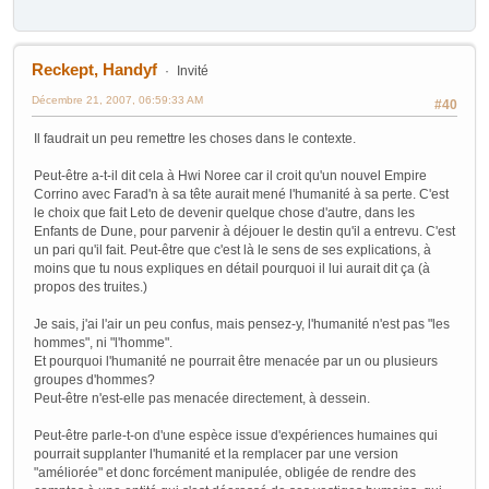
Reckept, Handyf
Invité
Décembre 21, 2007, 06:59:33 AM
#40
Il faudrait un peu remettre les choses dans le contexte.
Peut-être a-t-il dit cela à Hwi Noree car il croit qu'un nouvel Empire
Corrino avec Farad'n à sa tête aurait mené l'humanité à sa perte. C'est
le choix que fait Leto de devenir quelque chose d'autre, dans les
Enfants de Dune, pour parvenir à déjouer le destin qu'il a entrevu. C'est
un pari qu'il fait. Peut-être que c'est là le sens de ses explications, à
moins que tu nous expliques en détail pourquoi il lui aurait dit ça (à
propos des truites.)
Je sais, j'ai l'air un peu confus, mais pensez-y, l'humanité n'est pas "les
hommes", ni "l'homme".
Et pourquoi l'humanité ne pourrait être menacée par un ou plusieurs
groupes d'hommes?
Peut-être n'est-elle pas menacée directement, à dessein.
Peut-être parle-t-on d'une espèce issue d'expériences humaines qui
pourrait supplanter l'humanité et la remplacer par une version
"améliorée" et donc forcément manipulée, obligée de rendre des