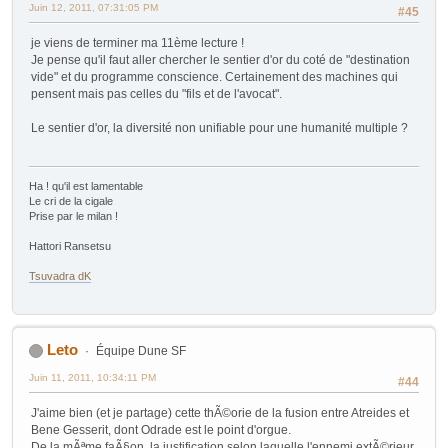
Juin 12, 2011, 07:31:05 PM
#45
je viens de terminer ma 11ème lecture !
Je pense qu'il faut aller chercher le sentier d'or du coté de "destination
vide" et du programme conscience. Certainement des machines qui
pensent mais pas celles du "fils et de l'avocat".
Le sentier d'or, la diversité non unifiable pour une humanité multiple ?
Ha ! qu'il est lamentable
Le cri de la cigale
Prise par le milan !
Hattori Ransetsu
Tsuvadra dK
Leto
Équipe Dune SF
Juin 11, 2011, 10:34:11 PM
#44
J'aime bien (et je partage) cette thÃ©orie de la fusion entre Atreides et
Bene Gesserit, dont Odrade est le point d'orgue.
De la mÃªme faÃ§on, la justification selon laquelle l'ennemi extÃ©rieur