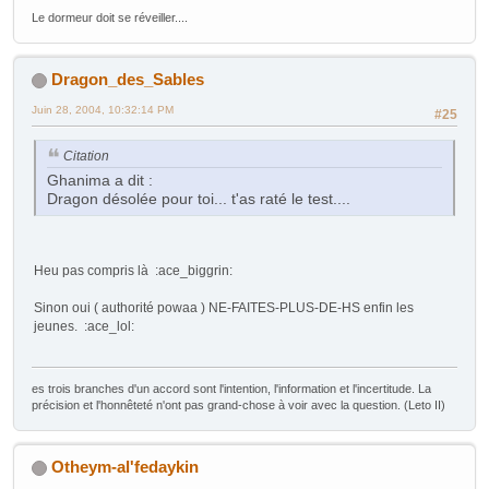
Le dormeur doit se réveiller....
Dragon_des_Sables
Juin 28, 2004, 10:32:14 PM
#25
Citation
Ghanima a dit :
Dragon désolée pour toi... t'as raté le test....
Heu pas compris là :ace_biggrin:
Sinon oui ( authorité powaa ) NE-FAITES-PLUS-DE-HS enfin les
jeunes. :ace_lol:
es trois branches d'un accord sont l'intention, l'information et l'incertitude. La
précision et l'honnêteté n'ont pas grand-chose à voir avec la question. (Leto II)
Otheym-al'fedaykin