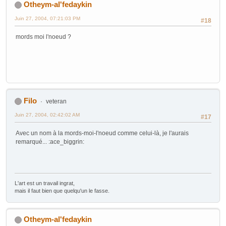
Otheym-al'fedaykin
Juin 27, 2004, 07:21:03 PM
#18
mords moi l'noeud ?
Filo
veteran
Juin 27, 2004, 02:42:02 AM
#17
Avec un nom à la mords-moi-l'noeud comme celui-là, je l'aurais
remarqué... :ace_biggrin:
L'art est un travail ingrat,
mais il faut bien que quelqu'un le fasse.
Otheym-al'fedaykin