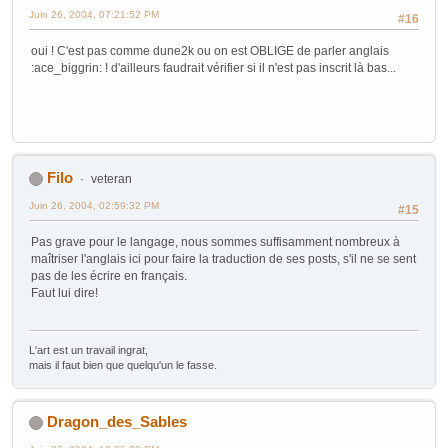
Juin 26, 2004, 07:21:52 PM
#16
oui ! C'est pas comme dune2k ou on est OBLIGE de parler anglais
:ace_biggrin: ! d'ailleurs faudrait vérifier si il n'est pas inscrit là bas...
Filo
veteran
Juin 26, 2004, 02:59:32 PM
#15
Pas grave pour le langage, nous sommes suffisamment nombreux à
maîtriser l'anglais ici pour faire la traduction de ses posts, s'il ne se sent
pas de les écrire en français.
Faut lui dire!
L'art est un travail ingrat,
mais il faut bien que quelqu'un le fasse.
Dragon_des_Sables