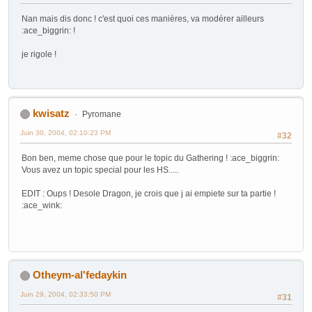
Nan mais dis donc ! c'est quoi ces manières, va modérer ailleurs
:ace_biggrin: !
je rigole !
kwisatz
Pyromane
Juin 30, 2004, 02:10:23 PM
#32
Bon ben, meme chose que pour le topic du Gathering ! :ace_biggrin:
Vous avez un topic special pour les HS.....
EDIT : Oups ! Desole Dragon, je crois que j ai empiete sur ta partie !
:ace_wink:
Otheym-al'fedaykin
Juin 29, 2004, 02:33:50 PM
#31