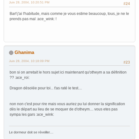
Juin 28, 2004, 10:20:51 PM
#24
Barf j'ai l'habitude, mais comme je vous estime beaucoup, tous, je ne le
prends pas mal :ace_wink: !
Ghanima
Juin 28, 2004, 10:18:09 PM
#23
bon si on arretait le hors sujet ici maintenant qu'otheym a sa définition
?? :ace_roi:
Dragon désolée pour toi... t'as raté le test....
non non c'est pour rire mais vous auriez pu lui donner la signification
dès le départ au lieu de se moquer de d'otheym.... vous etes pas
sympa les gars :ace_wink:
Le dormeur doit se réveiller....