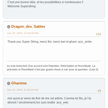
C'est une bonne idée, et les possibilitées si nombreuses !!
Welcome Superstring
Dragon_des_Sables
Juin 25, 2004, 12:05:09 PM
#10
Thank you Super String, merci filo, merci kwi et ghani :ace_smile:
es trois branches d'un accord sont l'intention, l'information et l'incertitude. La
précision et l'honnêteté n'ont pas grand-chose à voir avec la question. (Leto II)
Ghanima
Juin 25, 2004, 11:59:34 AM
#9
moi aussi je viens de finir de lire cet article. Comme toi filo, je l'ai
dévoré ! sincèrement j'en suis restée :ace_eek: