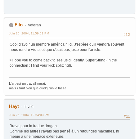
Filo
veteran
Juin 25, 2004, 11:59:51 PM
#12
Cool d'avoir un membre américain ici. J'espère qu'il viendra souvent
nous rendre visite, et que c'était pas juste pour l'article.
>Hope you to come back to see us diligently, SuperString (in the
connection : I find your kick splitting!).
L'art est un travail ingrat,
mais il faut bien que quelqu'un le fasse.
Hayt
Invité
Juin 25, 2004, 12:54:03 PM
#11
Bravo pour la traduc dragon.
Comme les autres j'avais pas pensé à un retour des machines, ni
même à une menace extérieure.