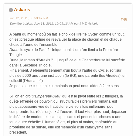
Askaris
Juin 12, 2011, 08:53:47 PM
#46
Dernière édition
: Juin 13, 2011, 10:05:16 AM par J-V.T. Askaris
À partir du moment où on fait le choix de lire "le Cycle" comme un tout,
on est presque obligé de réévaluer la place de chacun et de chaque
chose à l'aune de l'ensemble.
Dune
, le cycle de Paul ? Uniquement si on s'en tient à la Première
Trilogie.
Dune, le roman d'Arrakis ? ...jusqu'à ce que Chapterhouse lui succède
dans la Seconde Trilogie.
Finalement, 3 éléments tiennent d'un bout à l'autre du Cycle, soit sur
plus de 5000 ans : une institution (le BG), une parenté (les Atreides), un
collectif (l'Humanité).
Je pense que cette triple combinaison peut nous aider à faire sens.
Si l'on en croit l'
Empereur-Dieu
, qui est le pivot entre les 2 trilogies, la
quête effrénée de pouvoir, qui structurait les premiers romans, est
plutôt accessoire vue du haut d'une vie trois fois millénaire; pour
comprendre les réels enjeux à l'oeuvre, il faut viser plus haut, dépasser
le théâtre de marionnettes des puissants et penser les choses à une
toute autre échelle: l'Humanité est, ni plus ni moins, confrontée au
problème de sa survie, elle est menacée d'un cataclysme sans
précédent.