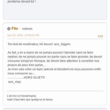
prosterne devant toi !
Filo
veteran
Juin 29, 2004, 12:59:04 PM
#28
Ton test de modérateur, hé ducon! :ace_biggrin:
Au fait, y en a marre de ne jamais pouvoir l'aborder sans se faire
repérer, de ne jamais pouvoir en parler sans se faire gronder, de devoir
s'excuser lorsqu'on l'évoque, de devoir faire attention à surveiller nos
propos de peur d'en parler,...
Je m'en vais créer un topic spécial et dissident où nous pourrons enfin
nous consacrer au ...
......................HORS SUJET!!!
:ace_clap:
L'art est un travail ingrat,
mais il faut bien que quelqu'un le fasse.