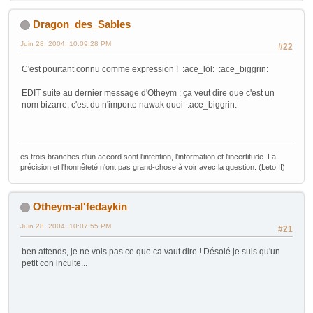
Dragon_des_Sables
Juin 28, 2004, 10:09:28 PM
#22
C'est pourtant connu comme expression ! :ace_lol: :ace_biggrin:
EDIT suite au dernier message d'Otheym : ça veut dire que c'est un
nom bizarre, c'est du n'importe nawak quoi :ace_biggrin:
es trois branches d'un accord sont l'intention, l'information et l'incertitude. La
précision et l'honnêteté n'ont pas grand-chose à voir avec la question. (Leto II)
Otheym-al'fedaykin
Juin 28, 2004, 10:07:55 PM
#21
ben attends, je ne vois pas ce que ca vaut dire ! Désolé je suis qu'un
petit con inculte...