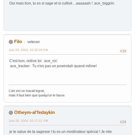
Oui mais bon, tu es si sage et si cultivé....aaaaaah ! :ace_biggrin:
Filo
veteran
Juin 29, 2004, 02:30:29 PM
#30
C'est bon, relève toi :ace_roi:
:ace_tracker: Tu n'es pas un powindah quand même!
L'art est un travail ingrat,
mais il faut bien que quelqu'un le fasse.
Otheym-al'fedaykin
Juin 29, 2004, 02:17:21 PM
#29
je te salue de ta sagesse ! tu es un modérateur spécial ! Je mle