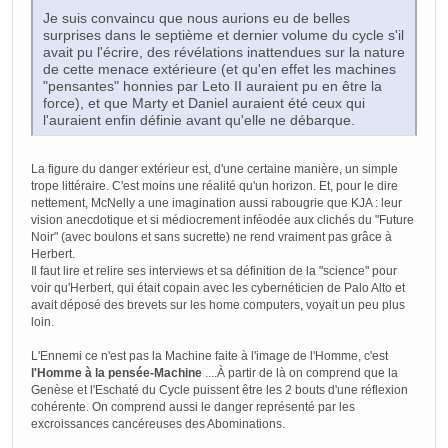
Je suis convaincu que nous aurions eu de belles
surprises dans le septième et dernier volume du cycle s'il
avait pu l'écrire, des révélations inattendues sur la nature
de cette menace extérieure (et qu'en effet les machines
"pensantes" honnies par Leto II auraient pu en être la
force), et que Marty et Daniel auraient été ceux qui
l'auraient enfin définie avant qu'elle ne débarque.
La figure du danger extérieur est, d'une certaine manière, un simple
trope littéraire. C'est moins une réalité qu'un horizon. Et, pour le dire
nettement, McNelly a une imagination aussi rabougrie que KJA : leur
vision anecdotique et si médiocrement inféodée aux clichés du "Future
Noir" (avec boulons et sans sucrette) ne rend vraiment pas grâce à
Herbert.
Il faut lire et relire ses interviews et sa définition de la "science" pour
voir qu'Herbert, qui était copain avec les cybernéticien de Palo Alto et
avait déposé des brevets sur les home computers, voyait un peu plus
loin.
L'Ennemi ce n'est pas la Machine faite à l'image de l'Homme, c'est
l'Homme à la pensée-Machine
....À partir de là on comprend que la
Genèse et l'Eschaté du Cycle puissent être les 2 bouts d'une réflexion
cohérente. On comprend aussi le danger représenté par les
excroissances cancéreuses des Abominations.