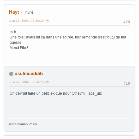
Hayt
Invité
Juin 28, 2004, 05:40:15 PM
#20
mdr
Une fois j'avais dit ça dans une soirée, tout lemonde s'est foutu de ma
gueule.
Merci Filo !
usulmuaddib
Juin 27, 2004, 09:14:18 PM
#19
On devrait faire un petit lexique pour Otheym :ace_up:
rrare humanum es