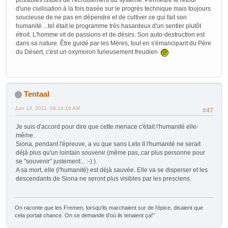
d'une civilisation à la fois basée sur le progrès technique mais toujours
soucieuse de ne pas en dépendre et de cultiver ce qui fait son
humanité ...tel était le programme très hasardeux d'un sentier plutôt
étroit. L'homme vit de passions et de désirs. Son auto-destruction est
dans sa nature. Être guidé par les Mères, tout en s'émancipant du Père
du Désert, c'est un oxymoron furieusement freudien
Tentaal
Juin 13, 2011, 09:14:16 AM
#47
Je suis d'accord pour dire que cette menace c'était l'humanité elle-
même.
Siona, pendant l'épreuve, a vu que sans Leto II l'humanité ne serait
déjà plus qu'un lointain souvenir (même pas, car plus personne pour
se "souvenir" justement... :-) ).
A sa mort, elle (l'humanité) est déjà sauvée. Elle va se disperser et les
descendants de Siona ne seront plus visibles par les presciens.
On raconte que les Fremen, lorsqu'ils marchaient sur de l'épice, disaient que
cela portait chance. On se demande d'où ils tenaient ça!"