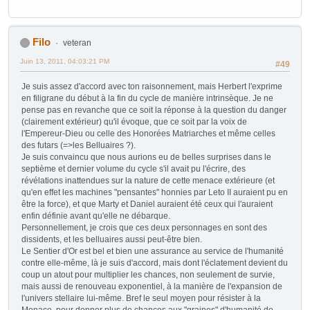
Filo
veteran
Juin 13, 2011, 04:03:21 PM
#49
Je suis assez d'accord avec ton raisonnement, mais Herbert l'exprime
en filigrane du début à la fin du cycle de manière intrinsèque. Je ne
pense pas en revanche que ce soit la réponse à la question du danger
(clairement extérieur) qu'il évoque, que ce soit par la voix de
l'Empereur-Dieu ou celle des Honorées Matriarches et même celles
des futars (=>les Belluaires ?).
Je suis convaincu que nous aurions eu de belles surprises dans le
septième et dernier volume du cycle s'il avait pu l'écrire, des
révélations inattendues sur la nature de cette menace extérieure (et
qu'en effet les machines "pensantes" honnies par Leto II auraient pu en
être la force), et que Marty et Daniel auraient été ceux qui l'auraient
enfin définie avant qu'elle ne débarque.
Personnellement, je crois que ces deux personnages en sont des
dissidents, et les belluaires aussi peut-être bien.
Le Sentier d'Or est bel et bien une assurance au service de l'humanité
contre elle-même, là je suis d'accord, mais dont l'éclatement devient du
coup un atout pour multiplier les chances, non seulement de survie,
mais aussi de renouveau exponentiel, à la manière de l'expansion de
l'univers stellaire lui-même. Bref le seul moyen pour résister à la
Menace, pour donner plus de chances aux "graines" d'humanité de