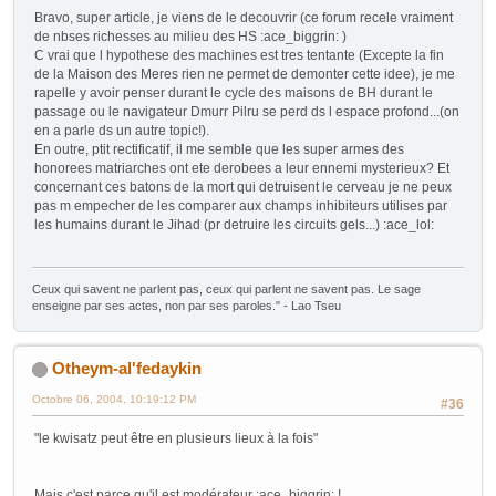
Bravo, super article, je viens de le decouvrir (ce forum recele vraiment
de nbses richesses au milieu des HS :ace_biggrin: )
C vrai que l hypothese des machines est tres tentante (Excepte la fin
de la Maison des Meres rien ne permet de demonter cette idee), je me
rapelle y avoir penser durant le cycle des maisons de BH durant le
passage ou le navigateur Dmurr Pilru se perd ds l espace profond...(on
en a parle ds un autre topic!).
En outre, ptit rectificatif, il me semble que les super armes des
honorees matriarches ont ete derobees a leur ennemi mysterieux? Et
concernant ces batons de la mort qui detruisent le cerveau je ne peux
pas m empecher de les comparer aux champs inhibiteurs utilises par
les humains durant le Jihad (pr detruire les circuits gels...) :ace_lol:
Ceux qui savent ne parlent pas, ceux qui parlent ne savent pas. Le sage
enseigne par ses actes, non par ses paroles." - Lao Tseu
Otheym-al'fedaykin
Octobre 06, 2004, 10:19:12 PM
#36
"le kwisatz peut être en plusieurs lieux à la fois"
Mais c'est parce qu'il est modérateur :ace_biggrin: !