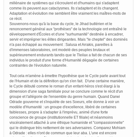
millénaire de systèmes qui s'écroulent et d'humains qui s'adaptent
comme ils peuvent aux cataclysmes. Ils s'adaptent et ils changent.
Adaptation et évolution me semblent être vraiment les maîtres-mots de
ce récit.
Souvenons-nous qu'à la base du cycle, le Jihad butlérien et le
renoncement général aux "prothèses" de la technologie ont entraîné le
développement d'Écoles et d'une "surhumanité" destinée à encadrer,
servir et imprégner les élites dirigeantes. Mais "le cheptel" des dominés
n'a pas échappé au mouvement : Salusa et Arrakis, pareilles à
d'immenses laboratoires, ont modelé des peuples brutaux et
supérieurement endurants tandis que le Tleilax a fait de chacun de ses
individus le produit d'une forme d'Humanité dégagée de certaines
contraintes de l'évolution naturelle.
Tout cela m'amène à émettre l'hypothèse que le Cycle parle avant tout
de l'Humain et de la définition qu'on s'en fait. D'une certaine manière,
le Cycle débuté comme le roman d'un enfant-héros s'est élargi à la
dimension d'une saga familiale pour se conclure comme le récit d'un
groupe et l'allégorie de l'ensemble du genre humain. Quand Darwi
Odrade gouverne et s'inquiète de ses Soeurs, elle donne à voir un
modèle d'Humanité : un groupe d'excellence, libéré de certaines
faiblesses, propre à s'adapter à l'imprévu, animé d'une forte
conscience de groupe (institutionnelle ET filiale) et néanmoins
viscéralement attaché à une éthique humaniste et "compassionnelle"
qui le distingue très nettement de ses adversaires. Comparez Mohiam
à Odrade : elles n'ont de commun que leur aba. L'une est encore