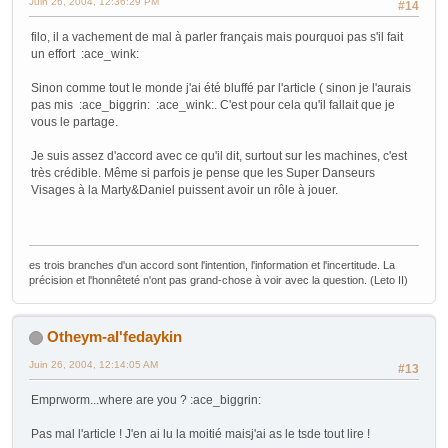
Juin 26, 2004, 12:36:29 PM
#14
filo, il a vachement de mal à parler français mais pourquoi pas s'il fait
un effort :ace_wink:
Sinon comme tout le monde j'ai été bluffé par l'article ( sinon je l'aurais
pas mis :ace_biggrin: :ace_wink:. C'est pour cela qu'il fallait que je
vous le partage.
Je suis assez d'accord avec ce qu'il dit, surtout sur les machines, c'est
très crédible. Même si parfois je pense que les Super Danseurs
Visages à la Marty&Daniel puissent avoir un rôle à jouer.
es trois branches d'un accord sont l'intention, l'information et l'incertitude. La
précision et l'honnêteté n'ont pas grand-chose à voir avec la question. (Leto II)
Otheym-al'fedaykin
Juin 26, 2004, 12:14:05 AM
#13
Emprworm...where are you ? :ace_biggrin:
Pas mal l'article ! J'en ai lu la moitié maisj'ai as le tsde tout lire !