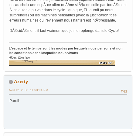
est au choix une espÃ¨ce alien (mÃªme si Ã§a ne colle pas forcÃ©ment
Ã ce qu'on a pu voir dans le cycle - quoique, FH aurait pu nous
surprendre) ou les machines pensantes (avec la justification "des
erreurs humaines qui reviennent nous hanter) est intÃ©ressante.
DÃ©cidÃ©ment, il faut vraiment que je me replonge dans le Cycle!
L'espace et le temps sont les modes par lesquels nous pensons et non
les conditions dans lesquelles nous vivons
Albert Einstein
Azerty
Avril 12, 2008, 11:53:04 PM
#43
Pareil.