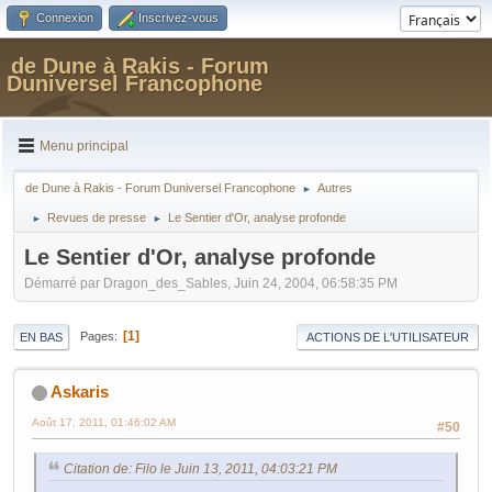
Connexion
Inscrivez-vous
de Dune à Rakis - Forum
Duniversel Francophone
Menu principal
de Dune à Rakis - Forum Duniversel Francophone
Autres
►
Revues de presse
Le Sentier d'Or, analyse profonde
►
►
Le Sentier d'Or, analyse profonde
Démarré par Dragon_des_Sables, Juin 24, 2004, 06:58:35 PM
1
Pages
EN BAS
ACTIONS DE L'UTILISATEUR
Askaris
Août 17, 2011, 01:46:02 AM
#50
Citation de: Filo le Juin 13, 2011, 04:03:21 PM