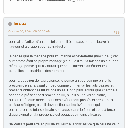
faroux
Octobre 06, 2004, 09:06:35 AM
#35
bon j'ai lu l'article d'un trait, tellement il était passionnant, bravo à
l'auteur et à dragon pour sa traduction
je pense que la menace pour l'humanité est exterieure (machine...) car
si l'homme était sa propre menaçe (ce qui est tout à fait possible quand
même) je pense qu'il n'y aurait que peu d'interet d'améliorer les
capacités destructrices des hommes.
pour la question de la précience, je pense un peu comme philo, le
préscient, en analysant un peu comme un mentat les faits passés et
présents obtient des futurs possibles. Donc plus le futur que cherche à
sonder le préscient est proche de lui, plus il a une vision claire,
puisqu'il découle directement des évènement passés et présents. plus
ce futur s'éloigne, plus il devient flou car les évènement qui
entraineront ce futurs lointain sont aussi dans le futur, et donc à force
d'approximation, la précience est beaucoup moins efficasse.
"le kwisatz peut être en plusieurs lieux à la fois" est ce que cela ne veut