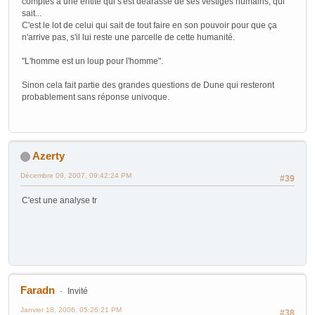
comptes à une entité qui s'est déarassé de ses vestiges humains, qui
sait...
C'est le lot de celui qui sait de tout faire en son pouvoir pour que ça
n'arrive pas, s'il lui reste une parcelle de cette humanité.
"L'homme est un loup pour l'homme".
Sinon cela fait partie des grandes questions de Dune qui resteront
probablement sans réponse univoque.
Azerty
Décembre 09, 2007, 09:42:24 PM
#39
C'est une analyse tr
Faradn
Invité
Janvier 18, 2006, 05:26:21 PM
#38