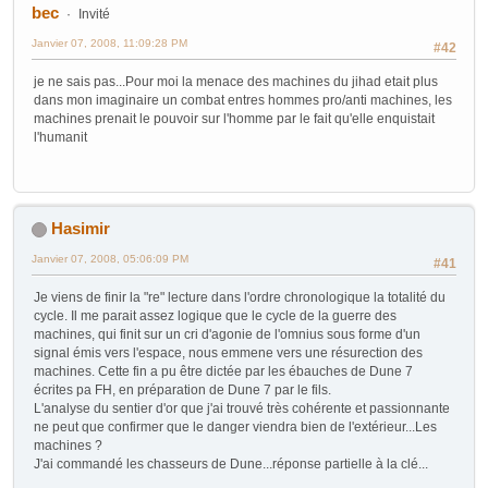
bec
Invité
Janvier 07, 2008, 11:09:28 PM
#42
je ne sais pas...Pour moi la menace des machines du jihad etait plus
dans mon imaginaire un combat entres hommes pro/anti machines, les
machines prenait le pouvoir sur l'homme par le fait qu'elle enquistait
l'humanit
Hasimir
Janvier 07, 2008, 05:06:09 PM
#41
Je viens de finir la "re" lecture dans l'ordre chronologique la totalité du
cycle. Il me parait assez logique que le cycle de la guerre des
machines, qui finit sur un cri d'agonie de l'omnius sous forme d'un
signal émis vers l'espace, nous emmene vers une résurection des
machines. Cette fin a pu être dictée par les ébauches de Dune 7
écrites pa FH, en préparation de Dune 7 par le fils.
L'analyse du sentier d'or que j'ai trouvé très cohérente et passionnante
ne peut que confirmer que le danger viendra bien de l'extérieur...Les
machines ?
J'ai commandé les chasseurs de Dune...réponse partielle à la clé...