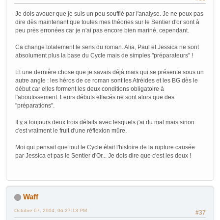
Je dois avouer que je suis un peu soufflé par l'analyse. Je ne peux pas
dire dès maintenant que toutes mes théories sur le Sentier d'or sont à
peu près erronées car je n'ai pas encore bien mariné, cependant.
Ca change totalement le sens du roman. Alia, Paul et Jessica ne sont
absolument plus la base du Cycle mais de simples "préparateurs" !
Et une dernière chose que je savais déjà mais qui se présente sous un
autre angle : les héros de ce roman sont les Atréides et les BG dès le
début car elles forment les deux conditions obligatoire à
l'aboutissement. Leurs débuts effacés ne sont alors que des
"préparations".
Il y a toujours deux trois détails avec lesquels j'ai du mal mais sinon
c'est vraiment le fruit d'une réflexion mûre.
Moi qui pensait que tout le Cycle était l'histoire de la rupture causée
par Jessica et pas le Sentier d'Or... Je dois dire que c'est les deux !
Waff
Octobre 07, 2004, 06:27:13 PM
#37